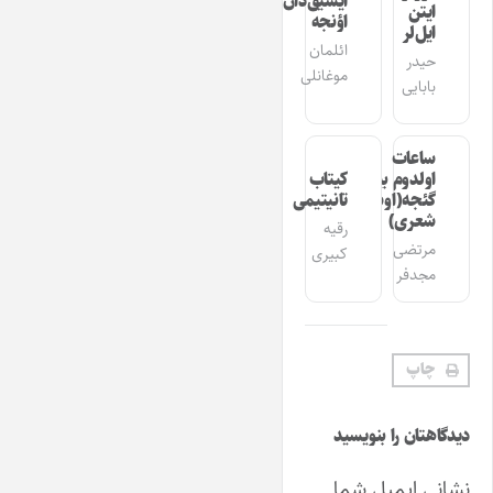
ایشیق‌دان
ایتن
اؤنجه
ایل‌لر
ائلمان
حیدر
موغانلی
بابایی
ساعات
اولدوم بیر
کیتاب
گئجه(اوشاق
تانیتیمی
شعری)
رقیه
مرتضی
کبیری
مجدفر
چاپ
دیدگاهتان را بنویسید
نشانی ایمیل شما