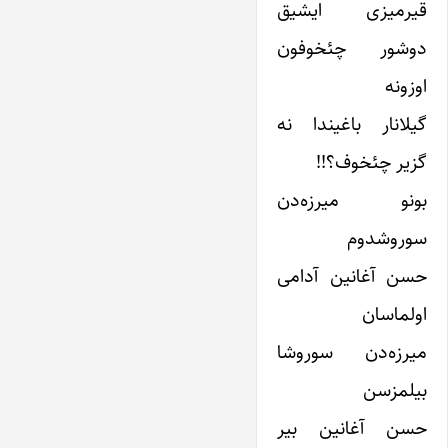
قیرمیزی ایشیق
دوشور چئخوفون
اوزونه
گیلانار باغیندا نه
گزیر چئخوف؟!!
بونو میرزه‌دن
سوروشدوم
حسن آغانین آدامی
اولماسان
میرزه‌دن سوروشا
بیلمزسن
حسن آغانین بیر