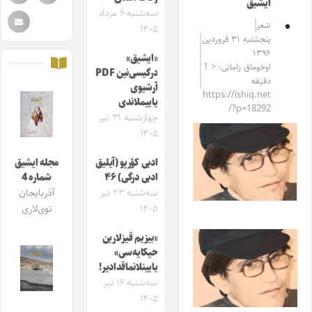
ایشیق
سه‌شنبه ۶ مرداد
شعر
۱۴۰۵
پنجشنبه ۳۱ فروردین
۱۳۹۶
«ایشیق»
اوخوماق زامانی: < 1
درگیسی‌نین PDF
دقیقه
آرشیوی
https://ishiq.net
یاییملاندی
/?p=18292
چهارشنبه ۳۱ تیر
۱۴۰۵
ادبی کؤرپو (آیلیق
مجله ایشیق
ادبی درگی) ۴۶
شماره 4
سه‌شنبه ۲۳ تیر
آذربایجان
۱۴۰۵
توی‌لاری
«بیزیم قیزلارین
حیکایه‌سی»
یایینلانماقدادیر!
سه‌شنبه ۱۶ تیر
۱۴۰۵