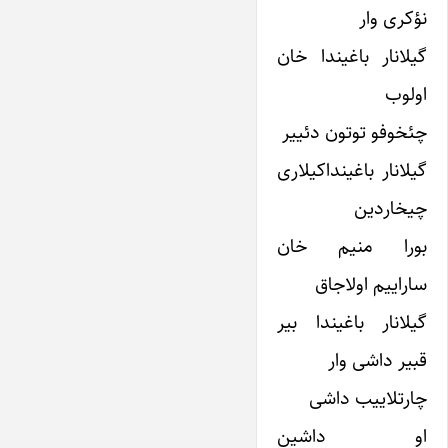
نؤکری وار
گیلانار باغیندا خان
اولوب
چئخوفو توتون دئییر
گیلانار باغینداکیلاری
چیخاردین
بورا منیم خان
ساراییم اولاجاق
گیلانار باغیندا بیر
قبیر داشی وار
چارتلاییب داشی
او داشین