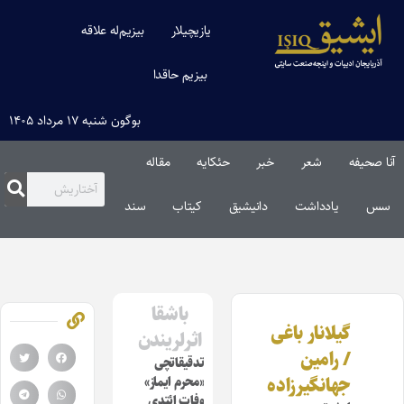
یازیچیلار
بیزیم‌له علاقه
بیزیم حاقدا
بوگون شنبه ۱۷ مرداد ۱۴۰۵
آنا صحیفه
شعر
خبر
حئکایه
مقاله‌
سس
یادداشت
دانیشیق
کیتاب
سند
باشقا
گیلانار باغی
اثرلریندن
/ رامین
تدقیقاتچی
جهانگیرزاده
«محرم ایماز»
وفات ائتدی