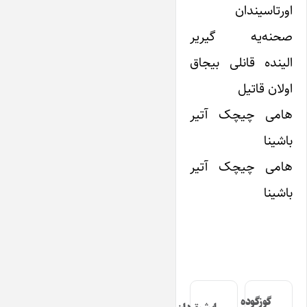
اورتاسیندان
صحنه‌یه گیریر
الینده قانلی بیجاق
اولان قاتیل
هامی چیچک آتیر
باشینا
هامی چیچک آتیر
باشینا
گوزگوده