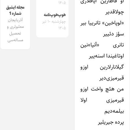
او قاطارین آیاقلاری
۱۴۰۵
مجله ایشیق
چولاقدیر
شماره 1
هوپ‌هوپ‌نامه
آذربایجان
«لوپاخین» تانرییا بیر
چهارشنبه ۱۰ تیر
معلم‌لری و
۱۴۰۵
سؤز دئییر
تحصیل
مساله‌سی
تانری «آنیا»نین
اوتاغیندا اسنه‌ییر
گیلانارلارین اوزو
قیرمیزی‌دیر
من هئچ واخت اوزو
قیرمیزی اولا
بیلمه‌دیم
پرده جیریلیر