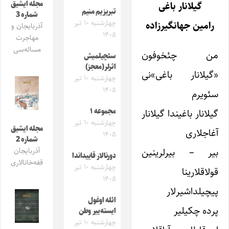
مجله ایشیق
گیلانار باغی
تبریزیم منیم
شماره 3
چهارشنبه ۱۰ تیر
رامین جهانگیرزاده
آذربایجان و
۱۴۰۵
مهاجرت
مساله‌سی
من چئخوفون
سئچیلمیش
اثرلر(معجز)
«گیلانار باغی»نی
چهارشنبه ۱۰ تیر
۱۴۰۵
سئویرم
گیلانار باغیندا گیلانار
مجموعه ۱
چهارشنبه ۱۰ تیر
مجله ایشیق
آغاجلاری
۱۴۰۵
شماره 2
بیر – بیرلرینین
آذربایجان
دورنالار قاییداندا
قفه‌خانالاری
چهارشنبه ۱۰ تیر
قولاقلارینا
۱۴۰۵
پیچیلداشیرلار
ائله اوغول
پرده چکیلیر
ایسته‌ییر وطن
چهارشنبه ۱۰ تیر