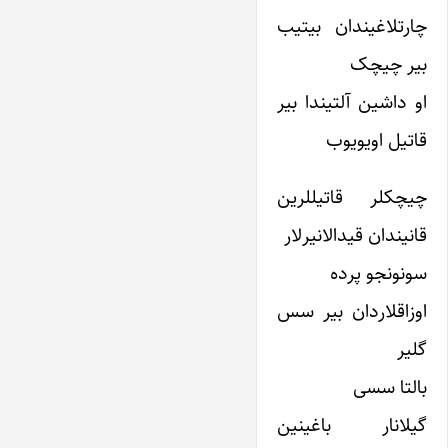
چارتلاغیندان بیتیب
بیر چیچک
او داشین آلتیندا بیر
قاتیل اویویوب
چیچکلر قاتیللرین
قانیندان قیدالانیرلار
سونونجو پرده
اوزاقلاردان بیر سس
گلیر
بالتا سسی
گیلانار باغینین