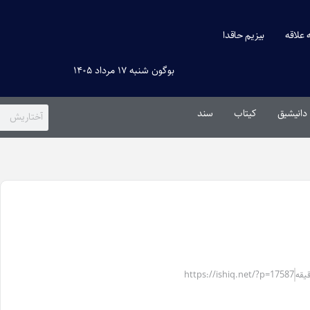
ه علاقه
بیزیم حاقدا
بوگون شنبه ۱۷ مرداد ۱۴۰۵
دانیشیق
کیتاب
سند
https://ishiq.net/?p=17587