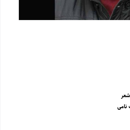
شعر
 نامی