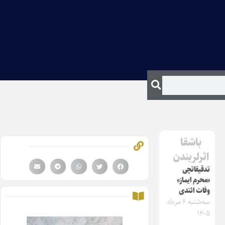
باشقا
اثرلریندن
تدقیقاتچی
«محرم ایماز»
وفات ائتدی
سه‌شنبه ۶ مرداد
۱۴۰۵