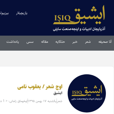
یازیچیلار
بیزیم‌ل
آنا صحیفه
شعر
خبر
حئکایه
مقاله‌
سس
یادداشت
اوچ شعر / یعقوب نامی
ایشیق
شعر
یکشنبه ۱۷ بهمن ۱۳۹۵
اوخوماق زامانی: < 1 دقیقه