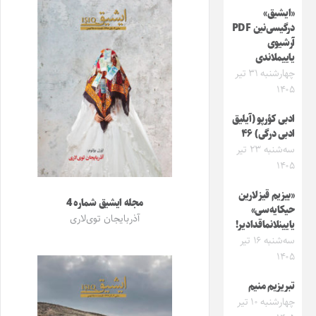
«ایشیق»
درگیسی‌نین PDF
آرشیوی
یاییملاندی
چهارشنبه ۳۱ تیر
۱۴۰۵
ادبی کؤرپو (آیلیق
ادبی درگی) ۴۶
سه‌شنبه ۲۳ تیر
۱۴۰۵
«بیزیم قیزلارین
مجله ایشیق شماره 4
حیکایه‌سی»
آذربایجان توی‌لاری
یایینلانماقدادیر!
سه‌شنبه ۱۶ تیر
۱۴۰۵
تبریزیم منیم
چهارشنبه ۱۰ تیر