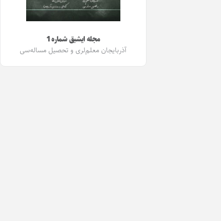
مجله ایشیق شماره 1
آذربایجان معلم‌لری و تحصیل مساله‌سی