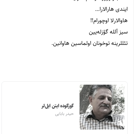
ایندی هارالارا…
هاوالارلا اوچورام!!
سیز آلله گؤزله‌یین
تئللرینه توخونان اولماسین هاوانین.
گوزگوده ایتن ایل‌لر
حیدر بابایی