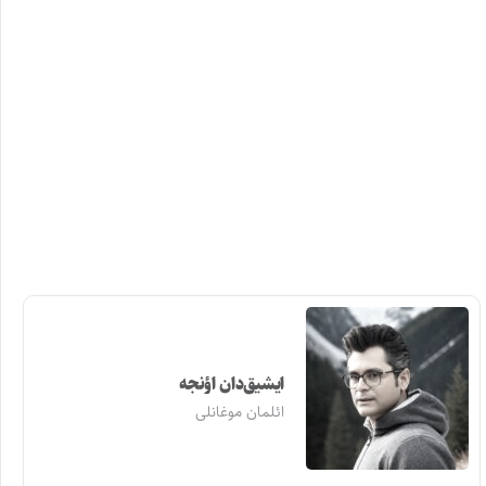
ایشیق‌دان اؤنجه
ائلمان موغانلی