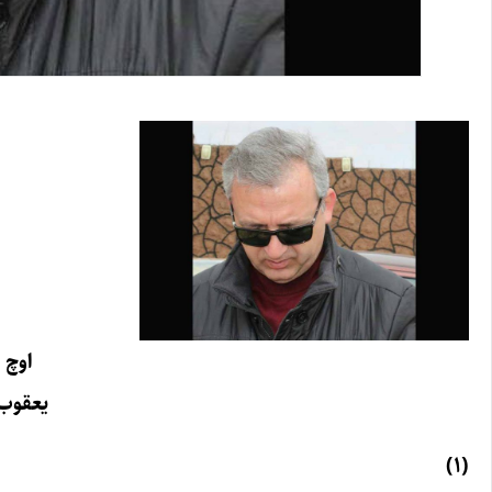
اوچ 
یعقوب
(۱)