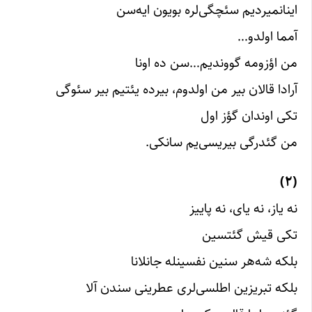
اینانمیردیم سئچگی‌لره بویون ایه‌سن
آمما اولدو…
من اؤزومه گووندیم…سن ده اونا
آرادا قالان بیر من اولدوم، بیرده یئتیم بیر سئوگی
تکی اوندان گؤز اول
من گئدرگی بیریسی‌یم سانکی.
(۲)
نه یاز، نه یای، نه پاییز
تکی قیش گئتسین
بلکه شه‌هر سنین نفسینله جانلانا
بلکه تبریزین اطلسی‌لری عطرینی سندن آلا