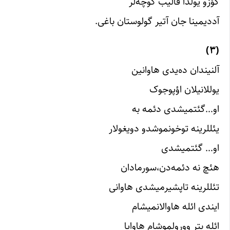
گؤزو یولدا قالیب کوچه‌لر
آددیمینا جان آتیر گولوستان باغی.
(۳)
آلنیندان ده‌یدی هاوانین
یوللانیلان اؤپوجوک
او…گئتمیشدی دئمه به
یئللرینه توخونموشدو دویغولار
او… گئتمیشدی
هئچ نه دئمه‌دن،سورمادان
تئللرینه تاپشیرمیشدی هاوانی
ایندی ائله هاوالانمیشام
ائله بتر وورولموشام هاوایا