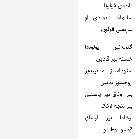
تاخدی قولونا
سالماغا تاپمادی او
بیریسی قولون
گئجه‌نین یولوندا
خسته بیر قادین
سئوداسیز ساتیبدیر
روحسوز بدنین
بیر اوتاق بیر یاستیق
بیر نئچه ارکک
آرخادا بیر اوشاق
قوسور وطنین