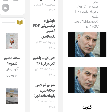
شعر
سه‌شنبه ۶ مرداد
جمعه ۲۶ آذر ۱۳۹۵
۱۴۰۵
اوخوماق زامانی: < 1
دقیقه
«ایشیق»
https://ishiq.net/?
درگیسی‌نین PDF
p=17097
آرشیوی
یاییملاندی
چهارشنبه ۳۱ تیر
۱۴۰۵
ادبی کؤرپو (آیلیق
مجله ایشیق
ادبی درگی) ۴۶
شماره 4
سه‌شنبه ۲۳ تیر
آذربایجان
۱۴۰۵
توی‌لاری
«بیزیم قیزلارین
حیکایه‌سی»
یایینلانماقدادیر!
سه‌شنبه ۱۶ تیر
گئجه
۱۴۰۵