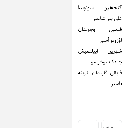
گئجه‌نین سونوندا
دلی بیر شاعیر
قلمین اوجوندان
اؤزونو آسیر
شهرین اییلنمیش
جندک قوخوسو
قاپالی قاپیدان ائوینه
باسیر