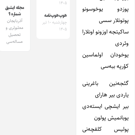
۱۴۰۵
پوزدو یوخوسونو
مجله ایشیق
شماره 1
هوپ‌هوپ‌نامه
پوتونلار سسی
آذربایجان
چهارشنبه ۱۰ تیر
معلم‌لری و
۱۴۰۵
ساکیتجه اوزونو اونلارا
تحصیل
مساله‌سی
وئردی
یوخودان اولماسین
کؤرپه ببه‌سی
گئجه‌نین باغرینی
یاردی بیر هارای
بیر ایشچی ایسته‌دی
یوبانمیش پولون
پولیس کلفچه‌نی