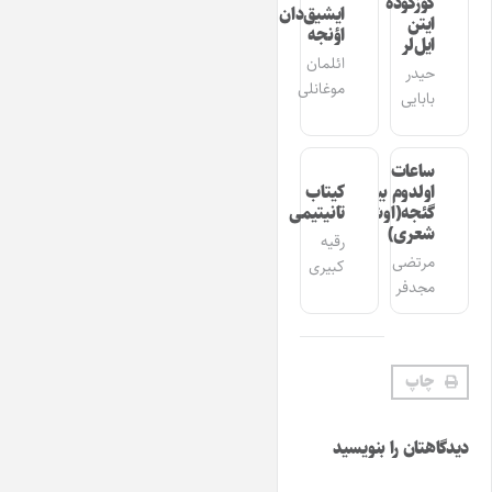
گوزگوده
ایشیق‌دان
ایتن
اؤنجه
ایل‌لر
ائلمان
حیدر
موغانلی
بابایی
ساعات
اولدوم بیر
کیتاب
گئجه(اوشاق
تانیتیمی
شعری)
رقیه
مرتضی
کبیری
مجدفر
چاپ
دیدگاهتان را بنویسید