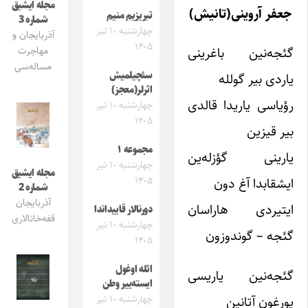
مجله ایشیق
جعفر آروینی(تانیش)
تبریزیم منیم
شماره 3
چهارشنبه ۱۰ تیر
آذربایجان و
۱۴۰۵
گئجه‌نین باغرینی
مهاجرت
مساله‌سی
سئچیلمیش
یاردی بیر گولله
اثرلر(معجز)
رؤیاسی یاریدا قالدی
چهارشنبه ۱۰ تیر
۱۴۰۵
بیر قیزین
مجموعه ۱
یارینی گؤزله‌ین
چهارشنبه ۱۰ تیر
مجله ایشیق
۱۴۰۵
ایشقابدا آغ دون
شماره 2
آذربایجان
ایتیردی هاراسان
دورنالار قاییداندا
قفه‌خانالاری
چهارشنبه ۱۰ تیر
گئجه – گوندوزون
۱۴۰۵
ائله اوغول
گئجه‌نین یاریسی
ایسته‌ییر وطن
یورغون آتانین
چهارشنبه ۱۰ تیر