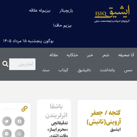
یازیچیلار
بیزیم‌له علاقه
بیزیم حاقدا
بوگون پنجشنبه ۱۵ مرداد ۱۴۰۵
آنا صحیفه
شعر
خبر
حئکایه
مقاله‌
سس
یادداشت
دانیشیق
کیتاب
سند
باشقا
گئجه / جعفر
اثرلریندن
آروینی(تانیش)
تدقیقاتچی
ایشیق
«محرم ایماز»
وفات ائتدی