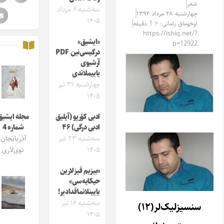
شعر
سه‌شنبه ۶ مرداد
چهارشنبه ۲۸ مرداد ۱۳۹۴
۱۴۰۵
اوخوماق زامانی: < 1 دقیقه
https://ishiq.net/?
«ایشیق»
p=12922
درگیسی‌نین PDF
آرشیوی
یاییملاندی
چهارشنبه ۳۱ تیر
۱۴۰۵
ادبی کؤرپو (آیلیق
مجله ایشیق
ادبی درگی) ۴۶
شماره 4
سه‌شنبه ۲۳ تیر
آذربایجان
۱۴۰۵
توی‌لاری
«بیزیم قیزلارین
حیکایه‌سی»
یایینلانماقدادیر!
سه‌شنبه ۱۶ تیر
سنسیزلیک‌لر(۱۲)
۱۴۰۵