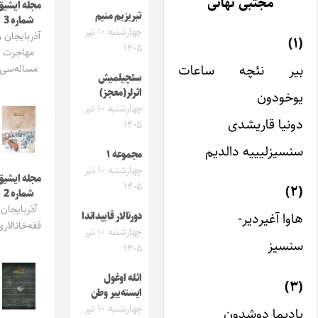
مجتبی نهانی
مجله ایشیق
تبریزیم منیم
شماره 3
چهارشنبه ۱۰ تیر
آذربایجان و
۱۴۰۵
مهاجرت
یر نئچه ساعات
مساله‌سی
سئچیلمیش
اثرلر(معجز)
وخودون
چهارشنبه ۱۰ تیر
ونیا قاریشدی
۱۴۰۵
نسیزلیییه دالدیم
مجموعه ۱
چهارشنبه ۱۰ تیر
مجله ایشیق
۱۴۰۵
شماره 2
آذربایجان
اوا آغیردیر-
دورنالار قاییداندا
قفه‌خانالاری
چهارشنبه ۱۰ تیر
نسیز
۱۴۰۵
ائله اوغول
ایسته‌ییر وطن
چهارشنبه ۱۰ تیر
ادیما دوشدون