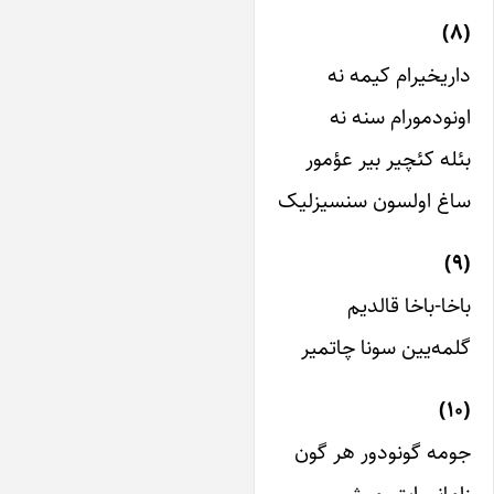
اریخیرام کیمه نه
ونودمورام سنه نه
ئله کئچیر بیر عؤمور
اغ اولسون سنسیزلیک
اخا-باخا قالدیم
لمه‌یین سونا چاتمیر
(
ومه گونودور هر گون
امانی ایتیرمیشم-