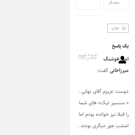
مجدفر
چاپ
ک پاسخ
شنبه ۷ شهریور
میر هوشنگ
۱۳۹۴ در ۰۰:۳۲
یرزاخانی
گفت:
وست عزیزم آقای نهانی .
 سنسیز لیک» های شما
ا قبلا نیز خوانده بودم اما
مشب جور دیگری بودند .