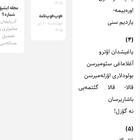
۱۴۰۵
مجله ایشیق
وره‌ییمه-
شماره 1
هوپ‌هوپ‌نامه
ازدیم سنی
آذربایجان
چهارشنبه ۱۰ تیر
معلم‌لری و
۱۴۰۵
تحصیل
مساله‌سی
اغیشدان اؤترو
غلاماغی سئومیرسن
ولودلاری اؤزله‌میرسن
الا- قالا گئتمه‌یی
اشاریرسان
ه گؤزل!