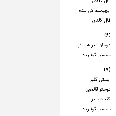
ال گلدی
یچیمده کی سنه
ال گلدی
ومان دیر هر یئر-
نسیز گونلرده
یستی گلیر
وستو قالخیر
ئجه یانیر
نسیز گونلرده