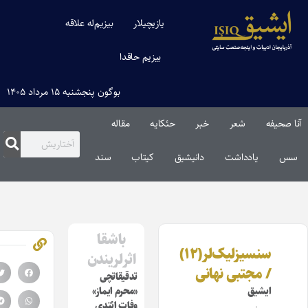
یازیچیلار
بیزیم‌له علاقه
بیزیم حاقدا
بوگون پنجشنبه ۱۵ مرداد ۱۴۰۵
 صحیفه
شعر
خبر
حئکایه
مقاله‌
س
یادداشت
دانیشیق
کیتاب
سند
باشقا
سنسیزلیک‌لر(۱۲)
اثرلریندن
/ مجتبی نهانی
تدقیقاتچی
ایشیق
«محرم ایماز»
وفات ائتدی