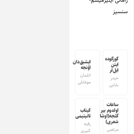
نسیز
گوزگوده
ایشیق‌دان
ایتن
اؤنجه
ایل‌لر
ائلمان
حیدر
موغانلی
بابایی
ساعات
اولدوم بیر
کیتاب
گئجه(اوشاق
تانیتیمی
شعری)
رقیه
مرتضی
کبیری