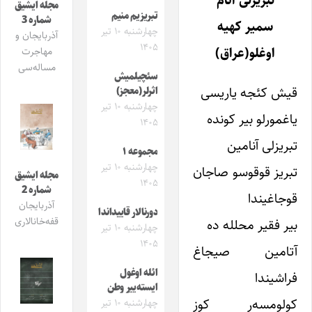
تبریزلى آنام
مجله ایشیق
تبریزیم منیم
شماره 3
سمیر کهیه
چهارشنبه ۱۰ تیر
آذربایجان و
۱۴۰۵
اوغلو(عراق)
مهاجرت
مساله‌سی
سئچیلمیش
قیش کئجه یاریسى
اثرلر(معجز)
چهارشنبه ۱۰ تیر
یاغمورلو بیر کونده
۱۴۰۵
تبریزلى آنامین
مجموعه ۱
چهارشنبه ۱۰ تیر
تبریز قوقوسو صاجان
مجله ایشیق
۱۴۰۵
شماره 2
قوجاغیندا
آذربایجان
دورنالار قاییداندا
قفه‌خانالاری
بیر فقیر محلله ده
چهارشنبه ۱۰ تیر
۱۴۰۵
آتامین صیجاغ
ائله اوغول
فراشیندا
ایسته‌ییر وطن
کولومسه‌ر کوز
چهارشنبه ۱۰ تیر