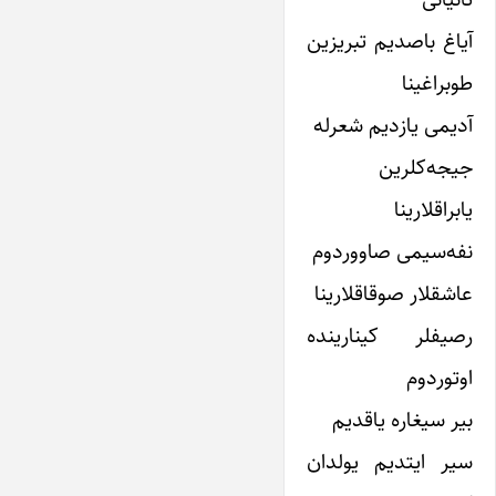
آیاغ باصدیم تبریزین
طوبراغینا
آدیمى یازدیم شعرله
جیجه‌کلرین
یابراقلارینا
نفه‌سیمى صاووردوم
عاشقلار صوقاقلارینا
رصیفلر کینارینده
اوتوردوم
بیر سیغاره یاقدیم
سیر ایتدیم یولدان