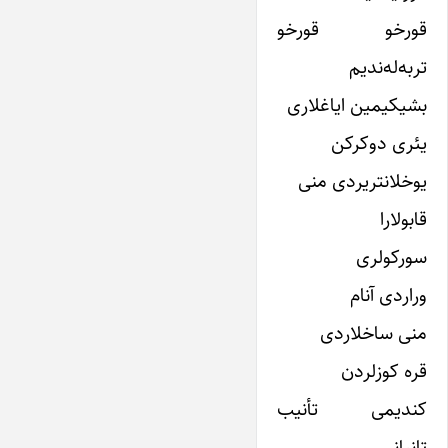
قورخو قورخو
تربه‌له‌ندیم
بشیکیمین ایاغلارى
یئرى دوکرکن
یوخلانتریردى منى
قابولارا
سورکولرى
وراردى آنام
منى ساخلاردى
قره کوزلردن
کندیمى تأنیب
تانیانى