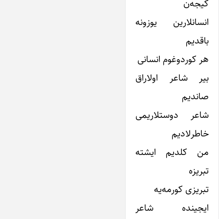
کیجه‌ن
انسانلارین یوزونه
باقدیم
هر کوردوغوم انسانى
بیر شاعر اولاراق
صاندیم
شاعر دوستلاریمى
خاطرلادیم
من کلدیم ایشته
تبریزه
تبریزى کورمه‌یه
ایجینده شاعر