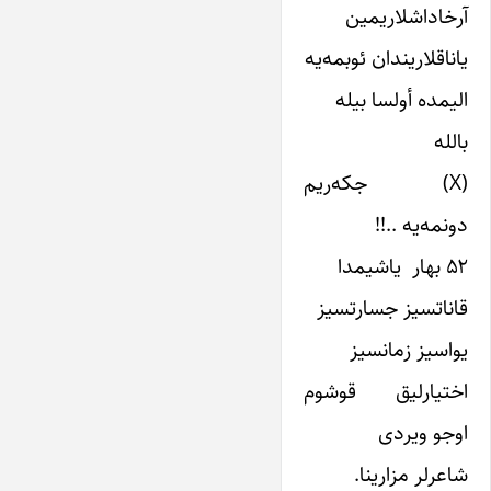
آرخاداشلاریمین
یاناقلاریندان ئوبمه‌یه
الیمده أولسا بیله
بالله
(X) جکه‌ریم
دونمه‌یه ..!!
۵۲ بهار یاشیمدا
قاناتسیز جسارتسیز
یواسیز زمانسیز
اختیارلیق قوشوم
اوجو ویردى
شاعرلر مزارینا.