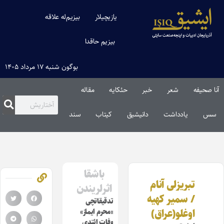
یازیچیلار
بیزیم‌له علاقه
بیزیم حاقدا
بوگون شنبه ۱۷ مرداد ۱۴۰۵
آنا صحیفه
شعر
خبر
حئکایه
مقاله‌
سس
یادداشت
دانیشیق
کیتاب
سند
باشقا
تبریزلى آنام
اثرلریندن
/ سمیر کهیه
تدقیقاتچی
اوغلو(عراق)
«محرم ایماز»
وفات ائتدی