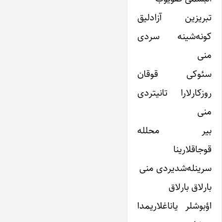
تبریزین آزادلیق
کونه‌شینه سردى
منى
سئوکى قوقان
روزکارلارا تانیتردى
منى
بیر محلله
قوجاقلارینا
سرینله‌شدیردى منى
بارلاق بارلاق
اؤبوشلر یاناغلاریمدا