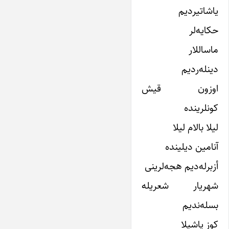
یاشاتیردیم
حکایه‌لر
ماساللار
دینله‌ردیم
اوزون قیش
کونلرینده
لیلا بالام لیلا
آنامین دیلینده
أزبرله‌دیم هجه‌لرینى
شهریار شعریله
بسله‌ندیم
کوز یاشیلا