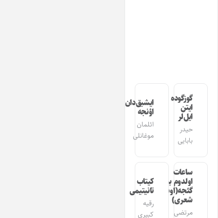
گوزگوده
ایشیق‌دان
ایتن
اؤنجه
ایل‌لر
ائلمان
حیدر
موغانلی
بابایی
ساعات
اولدوم بیر
کیتاب
گئجه(اوشاق
تانیتیمی
شعری)
رقیه
مرتضی
کبیری