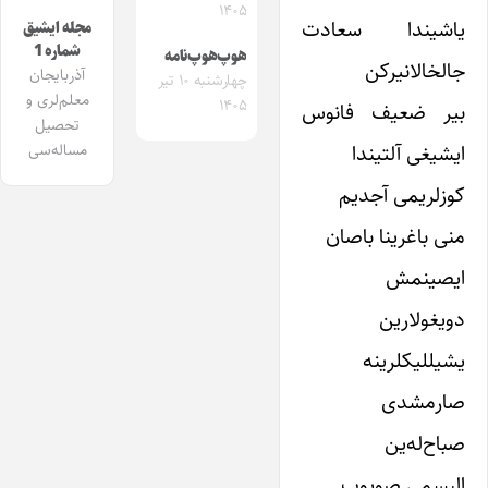
۱۴۰۵
یاشیندا سعادت
مجله ایشیق
شماره 1
هوپ‌هوپ‌نامه
جالخالانیرکن
آذربایجان
چهارشنبه ۱۰ تیر
معلم‌لری و
۱۴۰۵
بیر ضعیف فانوس
تحصیل
ایشیغى آلتیندا
مساله‌سی
کوزلریمى آجدیم
منى باغرینا باصان
ایصینمش
دویغولارین
یشیللیکلرینه
صارمشدى
صباح‌له‌ین
البسمى صویوب