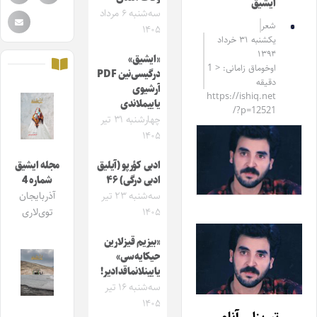
ایشیق
سه‌شنبه ۶ مرداد
شعر
۱۴۰۵
یکشنبه ۳۱ خرداد
۱۳۹۴
«ایشیق»
اوخوماق زامانی: < 1
درگیسی‌نین PDF
دقیقه
آرشیوی
https://ishiq.net
یاییملاندی
/?p=12521
چهارشنبه ۳۱ تیر
۱۴۰۵
ادبی کؤرپو (آیلیق
مجله ایشیق
ادبی درگی) ۴۶
شماره 4
سه‌شنبه ۲۳ تیر
آذربایجان
۱۴۰۵
توی‌لاری
«بیزیم قیزلارین
حیکایه‌سی»
یایینلانماقدادیر!
سه‌شنبه ۱۶ تیر
۱۴۰۵