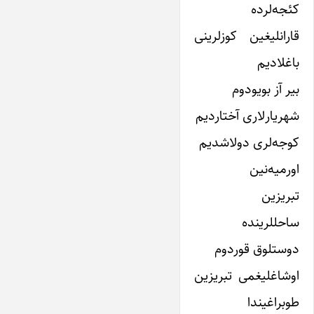
کئجه‌لرده
قارانلیغین کوزلرینى
باغلادیم
بیر آز بویودوم
شهریارلارى آختاردیم
کوجه‌لرى دولاشدیم
اورمیه‌نین
تبریزین
ساحللرینده
دوستلوق قوردوم
اوشاغلیغمى تبریزین
طوبراغیندا