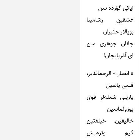
ایکی گؤزده سن
عشقین رسّامینا
بویالار حئیران
جانان جوهری سن
ای آذربایجان!
« انصار » الرحماندیر،
قلمی یاسین
یازیلی شعله‌لر قوی
پوزولماسین
خالیقین، خیلقتین
کیم وئرمیش