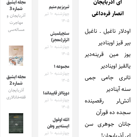
ای آذربایجان
مجله ایشیق
تبریزیم منیم
شماره 3
انصار قره‌داغی
چهارشنبه ۱۰ تیر
آذربایجان و
۱۴۰۵
مهاجرت
مساله‌سی
اودلار ناغیل ـ ناغیل
سئچیلمیش
اثرلر(معجز)
بیر قیز اوینادیر
چهارشنبه ۱۰ تیر
یوز مین قرینه‌دیر
۱۴۰۵
یالقیز اوینادیر
مجموعه ۱
چهارشنبه ۱۰ تیر
تانری جامی جمی
مجله ایشیق
۱۴۰۵
شماره 2
سنه آینادیر
آذربایجان
دورنالار قاییداندا
قفه‌خانالاری
آتش‌لر رقصینده
چهارشنبه ۱۰ تیر
۱۴۰۵
سجده ده قورآن
ائله اوغول
جانان جوهری سن
ایسته‌ییر وطن
چهارشنبه ۱۰ تیر
ای آذربایجان!