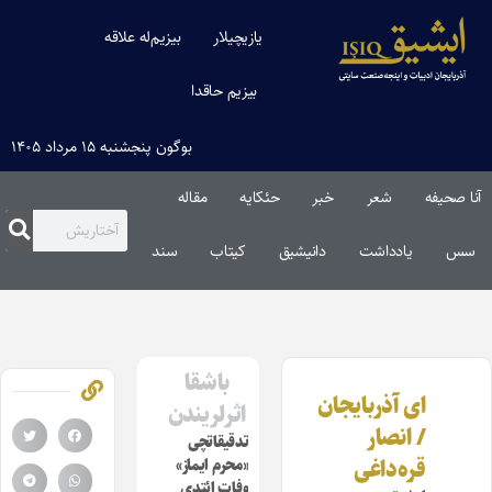
یازیچیلار
بیزیم‌له علاقه
بیزیم حاقدا
بوگون پنجشنبه ۱۵ مرداد ۱۴۰۵
آنا صحیفه
شعر
خبر
حئکایه
مقاله‌
سس
یادداشت
دانیشیق
کیتاب
سند
باشقا
ای آذربایجان
اثرلریندن
/ انصار
تدقیقاتچی
قره‌داغی
«محرم ایماز»
وفات ائتدی