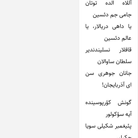
آللاه الده توتان
جامی جم دئسین
یا داهی دریالار، یا
عالم دئسین
قافلار نسلیندندیر
سلطان ساوالان
جانان جوهری سن
ای آذربایجان!
گونش کؤرپوسینده
آیه سؤکولور
پئیغمبر شکیلی سویا
چکیلیر