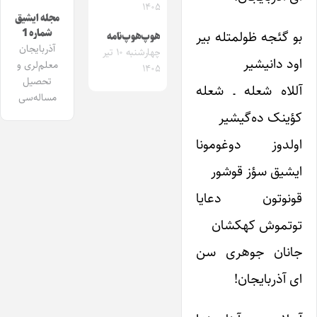
۱۴۰۵
مجله ایشیق
شماره 1
بو گئجه ظولمتله بیر
هوپ‌هوپ‌نامه
آذربایجان
چهارشنبه ۱۰ تیر
اود دانیشیر
معلم‌لری و
۱۴۰۵
تحصیل
آللاه شعله ـ شعله
مساله‌سی
کؤینک ده‌گیشیر
اولدوز دوغومونا
ایشیق سؤز قوشور
قونوتون دعایا
توتموش کهکشان
جانان جوهری سن
ای آذربایجان!