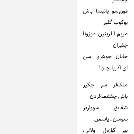
قوزوسو یانیندا باش
بوکوب گلیر
مریم اللرینین دوزونا
جئیران
جانان جوهری سن
ای آذربایجان!
ملک‌لر سو چکیر
باش چئشمه‌لردن
شقایق سوواریر
سوسن ـ یاسمن
بیر گؤزه‌ل اولالی،