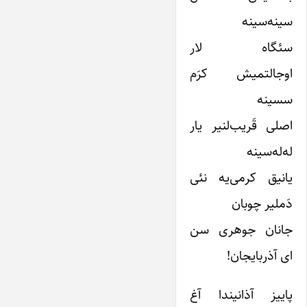
سینه‌سینه
سئگاه لار
اوجالتمیش کرَم
سسینه
اصلی قَریب‌لنیر یار
له‌له‌سینه
یانیق کرمی‌یه نئی
دَملیر چوبان
جانان جوهری سن
ای آذربایجان!
پاییز آذانیندا آغ