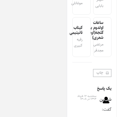
موغانلی
بابایی
ساعات
اولدوم بیر
کیتاب
گئجه(اوشاق
تانیتیمی
شعری)
رقیه
مرتضی
کبیری
مجدفر
چاپ
یک پاسخ
سه‌شنبه ۱۲ خرداد
شاهین
۱۳۹۴ در ۱۳:۰۸
گفت: