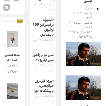
ایشیق
سه‌شنبه ۶ مرداد
شعر
۱۴۰۵
یکشنبه ۱۰ خرداد
۱۳۹۴
«ایشیق»
اوخوماق زامانی: < 1
درگیسی‌نین PDF
دقیقه
آرشیوی
https://ishiq.net
یاییملاندی
/?p=12328
چهارشنبه ۳۱ تیر
۱۴۰۵
ادبی کؤرپو (آیلیق
مجله ایشیق
ادبی درگی) ۴۶
شماره 4
سه‌شنبه ۲۳ تیر
آذربایجان
۱۴۰۵
توی‌لاری
«بیزیم قیزلارین
حیکایه‌سی»
یایینلانماقدادیر!
سه‌شنبه ۱۶ تیر
۱۴۰۵