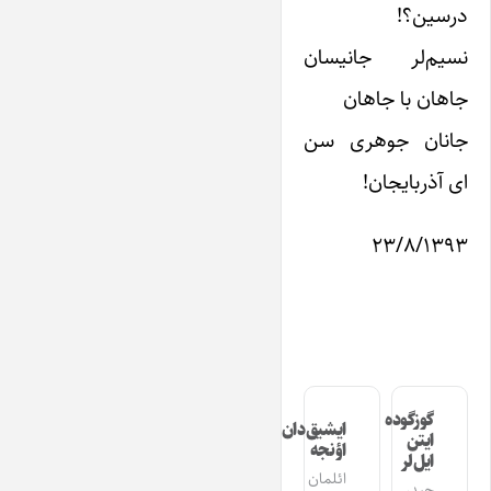
درسین؟!
نسیم‌لر جانیسان
جاهان با جاهان
جانان جوهری سن
ای آذربایجان!
۲۳/۸/۱۳۹۳
گوزگوده
ایشیق‌دان
ایتن
اؤنجه
ایل‌لر
ائلمان
حیدر