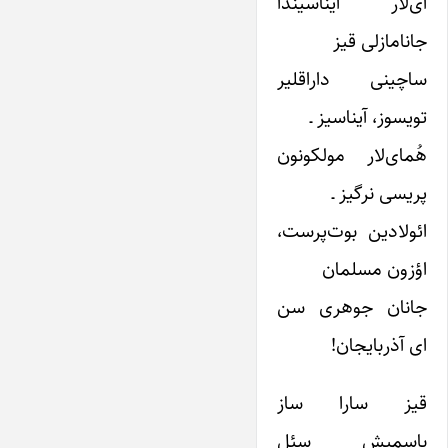
آی‌لار آیناسیندا
جانامازلی قیز
ساچینی داراقلیر
تویسوز، آیناسیز ـ
هُمای‌لار مولکونون
پریسی نرگیز ـ
ائولادین بوت‌پرست،
اؤزون مسلمان
جانان جوهری سن
ای آذربایجان!
قیز سارا ساز
باسمیش سئل