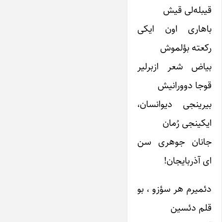
قیبله‌لی قیش
باهاری اون ایکی
رکعته بؤلموش
بیاض شعر ازبرلیر
قوجا دوورانیش
بیرینجی دیوانسان،
ایکینجی رُمان
جانان جوهری سن
ای آذربایجان!
دئمیرم هر سؤزو ، بو
قلم دئسین