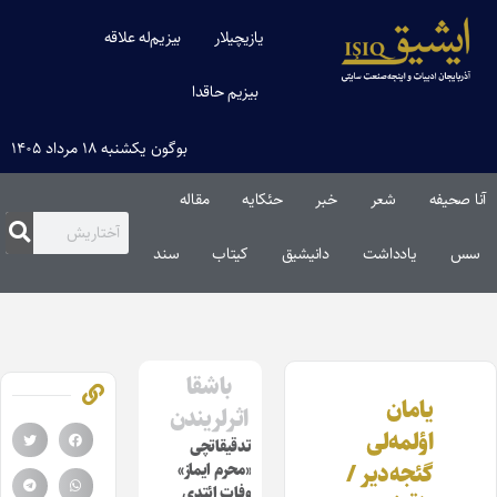
یازیچیلار
بیزیم‌له علاقه
بیزیم حاقدا
بوگون یکشنبه ۱۸ مرداد ۱۴۰۵
آنا صحیفه
شعر
خبر
حئکایه
مقاله‌
سس
یادداشت
دانیشیق
کیتاب
سند
باشقا
یامان
اثرلریندن
اؤلمه‌لی
تدقیقاتچی
گئجه‌دیر /
«محرم ایماز»
وفات ائتدی