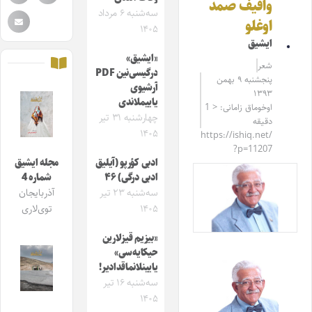
واقیف صمد
سه‌شنبه ۶ مرداد
اوغلو
۱۴۰۵
ایشیق
«ایشیق»
شعر
درگیسی‌نین PDF
پنجشنبه ۹ بهمن
آرشیوی
۱۳۹۳
یاییملاندی
اوخوماق زامانی: < 1
چهارشنبه ۳۱ تیر
دقیقه
۱۴۰۵
https://ishiq.net/
?p=11207
ادبی کؤرپو (آیلیق
مجله ایشیق
ادبی درگی) ۴۶
شماره 4
سه‌شنبه ۲۳ تیر
آذربایجان
۱۴۰۵
توی‌لاری
«بیزیم قیزلارین
حیکایه‌سی»
یایینلانماقدادیر!
سه‌شنبه ۱۶ تیر
۱۴۰۵