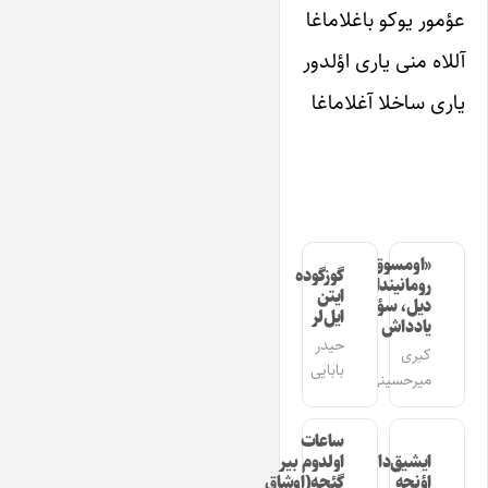
عؤمور یوکو باغلاماغا
آللاه منی یاری اؤلدور
یاری ساخلا آغلاماغا
«اومسوق»
گوزگوده
رومانیندا
ایتن
دیل، سؤز،
ایل‌لر
یادداش
حیدر
کبری
بابایی
میرحسینی
ساعات
ایشیق‌دان
اولدوم بیر
اؤنجه
گئجه(اوشاق