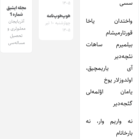
سسی
۱۴۰۵
مجله ایشیق
شماره 1
هوپ‌هوپ‌نامه
واختدان یاخا
آذربایجان
چهارشنبه ۱۰ تیر
معلم‌لری و
۱۴۰۵
قورتارمیشام
تحصیل
مساله‌سی
بیلمیرم ساهات
نئچه‌دیر
آی یاریمچیق،
اولدوزلار یوخ
یامان اؤلمه‌لی
گئجه‌دیر
نه واریم وار، نه
بارخانام