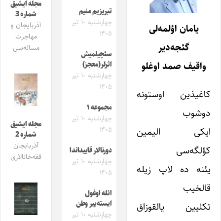
مجله ایشیق
تبریزیم منیم
شماره 3
چهارشنبه ۱۰ تیر
آذربایجان و
یامان اؤلمه‌لی
۱۴۰۵
مهاجرت
گئجه‌دیر
مساله‌سی
سئچیلمیش
واقیف صمد اوغلو
اثرلر(معجز)
چهارشنبه ۱۰ تیر
۱۴۰۵
کاغیذین اوستونه
مجموعه ۱
دوشوب
چهارشنبه ۱۰ تیر
مجله ایشیق
۱۴۰۵
ایکی الیمین
شماره 2
آذربایجان
کؤلگه‌سی
دورنالار قاییداندا
قفه‌خانالاری
چهارشنبه ۱۰ تیر
یئنه ده لاپ زیله
۱۴۰۵
قالخیب
ائله اوغول
ایسته‌ییر وطن
تکلیین یالقوزاق
چهارشنبه ۱۰ تیر