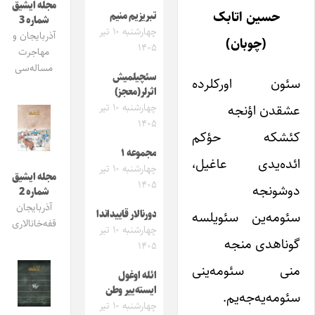
مجله ایشیق
حسین اتابک
تبریزیم منیم
شماره 3
چهارشنبه ۱۰ تیر
آذربایجان و
(چوبان)
۱۴۰۵
مهاجرت
مساله‌سی
سئچیلمیش
سئون اورکلرده
اثرلر(معجز)
عشقدن اؤنجه
چهارشنبه ۱۰ تیر
۱۴۰۵
کئشکه حؤکم
مجموعه ۱
ائده‌یدی عاغیل،
چهارشنبه ۱۰ تیر
مجله ایشیق
۱۴۰۵
دوشونجه
شماره 2
آذربایجان
سئومه‌ین سئویلسه
دورنالار قاییداندا
قفه‌خانالاری
چهارشنبه ۱۰ تیر
گوناهدی منجه
۱۴۰۵
منی سئومه‌ینی
ائله اوغول
ایسته‌ییر وطن
سئومه‌یه‌جه‌یم.
چهارشنبه ۱۰ تیر