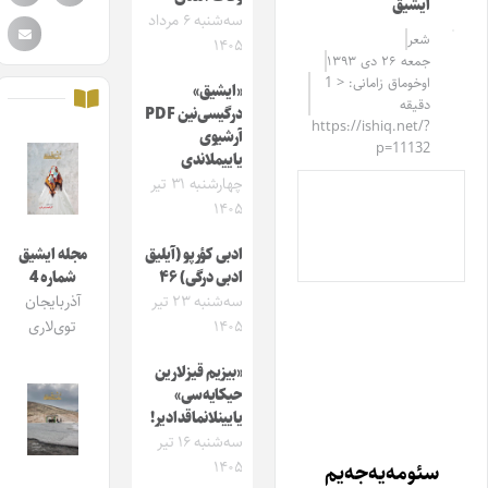
ایشیق
سه‌شنبه ۶ مرداد
شعر
۱۴۰۵
جمعه ۲۶ دی ۱۳۹۳
اوخوماق زامانی: < 1
«ایشیق»
دقیقه
درگیسی‌نین PDF
https://ishiq.net/?
آرشیوی
p=11132
یاییملاندی
چهارشنبه ۳۱ تیر
۱۴۰۵
ادبی کؤرپو (آیلیق
مجله ایشیق
ادبی درگی) ۴۶
شماره 4
سه‌شنبه ۲۳ تیر
آذربایجان
۱۴۰۵
توی‌لاری
«بیزیم قیزلارین
حیکایه‌سی»
یایینلانماقدادیر!
سه‌شنبه ۱۶ تیر
۱۴۰۵
سئومه‌یه‌جه‌یم