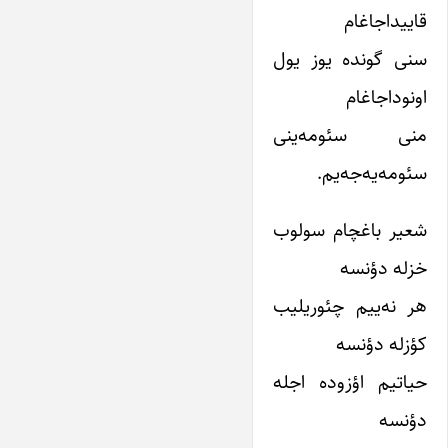
قاییداجاغام
سنی گونده یوز یول
اونوداجاغام
منی سئومه‌ینی
سئومه‌یه‌جه‌یم.
شعیر باغچام سولوب
خزله دؤنسه
هر نه‌ییم چئوریلیب
کؤزله دؤنسه
حیاتیم اؤزوده اجله
دؤنسه