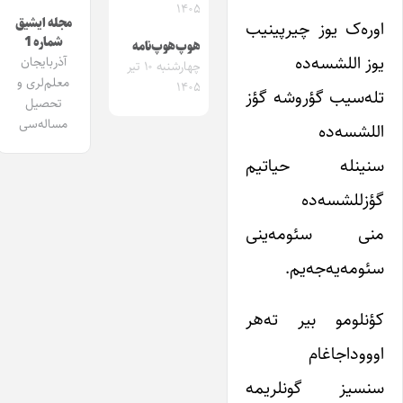
۱۴۰۵
مجله ایشیق
اوره‌ک یوز چیرپینیب
شماره 1
هوپ‌هوپ‌نامه
یوز اللشسه‌ده
آذربایجان
چهارشنبه ۱۰ تیر
معلم‌لری و
۱۴۰۵
تله‌سیب گؤروشه گؤز
تحصیل
مساله‌سی
اللشسه‌ده
سنینله حیاتیم
گؤزللشسه‌ده
منی سئومه‌ینی
سئومه‌یه‌جه‌یم.
کؤنلومو بیر ته‌هر
اوووداجاغام
سنسیز گونلریمه