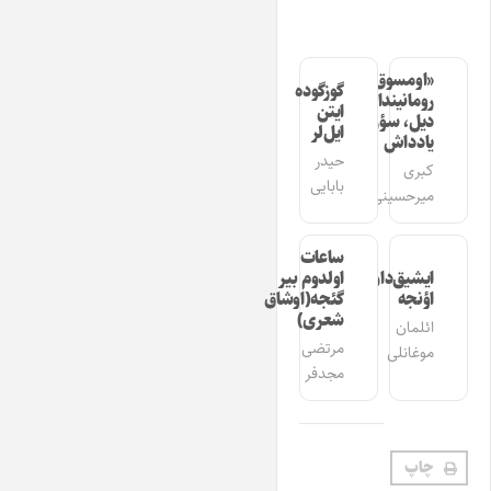
«اومسوق»
گوزگوده
رومانیندا
ایتن
دیل، سؤز،
ایل‌لر
یادداش
حیدر
کبری
بابایی
میرحسینی
ساعات
ایشیق‌دان
اولدوم بیر
اؤنجه
گئجه(اوشاق
شعری)
ائلمان
مرتضی
موغانلی
مجدفر
چاپ