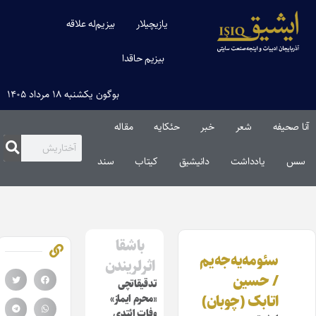
یازیچیلار
بیزیم‌له علاقه
بیزیم حاقدا
بوگون یکشنبه ۱۸ مرداد ۱۴۰۵
آنا صحیفه
شعر
خبر
حئکایه
مقاله‌
سس
یادداشت
دانیشیق
کیتاب
سند
باشقا
سئومه‌یه‌جه‌یم
اثرلریندن
/ حسین
تدقیقاتچی
اتابک (چوبان)
«محرم ایماز»
وفات ائتدی