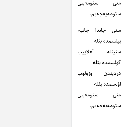
منی سئومه‌ینی
سئومه‌یه‌جه‌یم.
سنی جاندا جانیم
بیلسمده بئله
سنینله آغلاییب
گولسمده بئله
دردیندن اوزولوب
اؤلسمده بئله
منی سئومه‌ینی
سئومه‌یه‌جه‌یم.