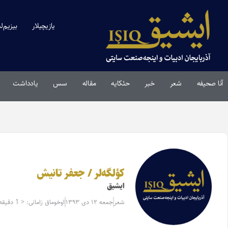
یازیچیلار
بیزیم‌ل
آنا صحیفه
شعر
خبر
حئکایه
مقاله‌
سس
یادداشت
کؤلگه‌لر / جعفر تانیش
ایشیق
شعر
جمعه ۱۲ دی ۱۳۹۳
اوخوماق زامانی: < 1 دقیقه