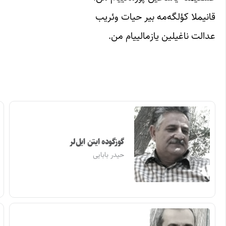
قانیملا کؤلگه‌مه بیر حیات وئریب
عدالت ناغیلین یازمالییام من.
گوزگوده ایتن ایل‌لر
حیدر بابایی