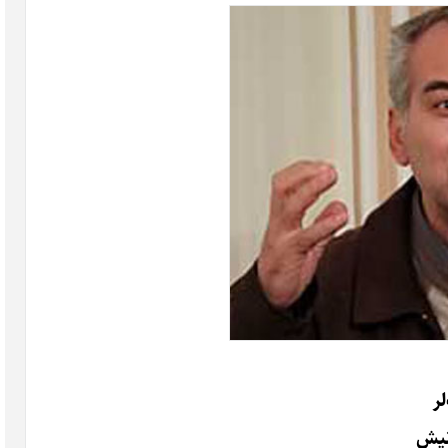
لر
نیش