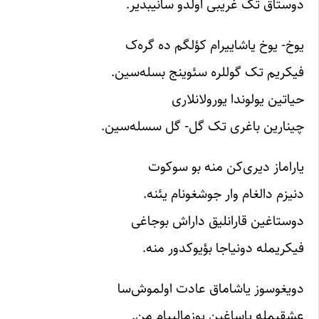
دوستاق تک غریبی اولدو سانیبدیر.
یوخ- یوخ یاشاییرام کؤلگم ده گره‌ک
فیکریم تک گوللره سئوینج بسله‌سین.
حیاتین یولوندا یورولانلاری
چینارین باغری تک گل- گل سسله‌سین.
یاراماز دیری‌کن منه بو سوکوت
دنیزم دالغام وار جوشغونام یئنه.
دوستاغین قارانلیق داراش بوجاغی
فیکریمله دونیاجا بؤیوکدور منه.
دویغوسوز یاشاماق عادت اولموش‌سا
عشقیمله یاساغین پوزمالییام من.