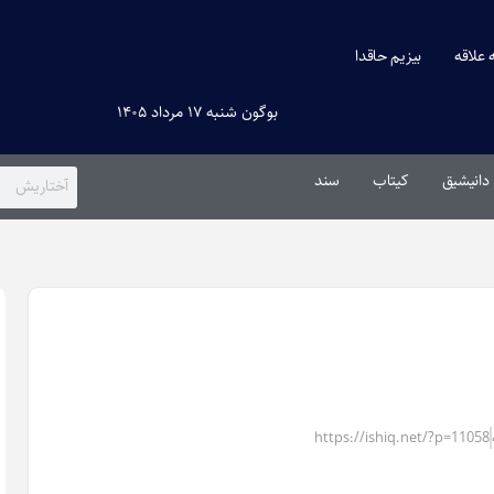
ه علاقه
بیزیم حاقدا
بوگون شنبه ۱۷ مرداد ۱۴۰۵
دانیشیق
کیتاب
سند
https://ishiq.net/?p=11058