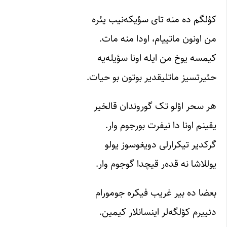
کؤلگم ده منه تای سؤیکه‌نیب یئره
من اونون ماتییام، اودا منه مات.
کیمسه یوخ من ایله اونا سؤیله‌یه
حئیرتسیز ماتلیقدیر بوتون بو حیات.
هر سحر اؤلو تک گوروندان قالخیر
یقینم اونا دا نیفرت بورجوم وار.
گرکدیر تیکرارلی دویغوسوز یولو
یوللاشا نه قده‌ر قیچدا گوجوم وار.
بعضا ده بیر غریب فیکره جومورام
دئییرم کؤلگه‌لر اینسانلار کیمین.