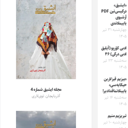
«ایشیق»
درگیسی‌نین PDF
آرشیوی
یاییملاندی
چهارشنبه ۳۱ تیر
۱۴۰۵
ادبی کؤرپو (آیلیق
ادبی درگی) ۴۶
سه‌شنبه ۲۳ تیر
۱۴۰۵
«بیزیم قیزلارین
حیکایه‌سی»
مجله ایشیق شماره 4
یایینلانماقدادیر!
آذربایجان توی‌لاری
سه‌شنبه ۱۶ تیر
۱۴۰۵
تبریزیم منیم
چهارشنبه ۱۰ تیر