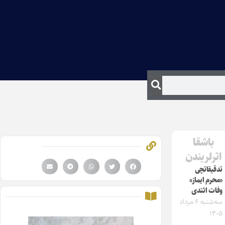
باشقا
اثرلریندن
تدقیقاتچی
«محرم ایماز»
وفات ائتدی
سه‌شنبه ۶ مرداد
۱۴۰۵