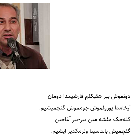
دونموش بیر هئیکلم قارشیمدا دومان
آرخامدا پوزولموش جومموش گئچمیشیم.
گله‌جک مئشه مین بیر-بیر آغاجین
گئچمیش بالتاسینا وئرمکدیر ایشیم.