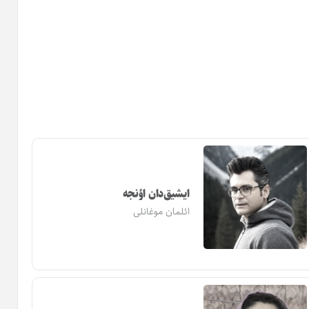
ایشیق‌دان اؤنجه
ائلمان موغانلی