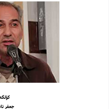
کؤلگه‌
جعفر تا