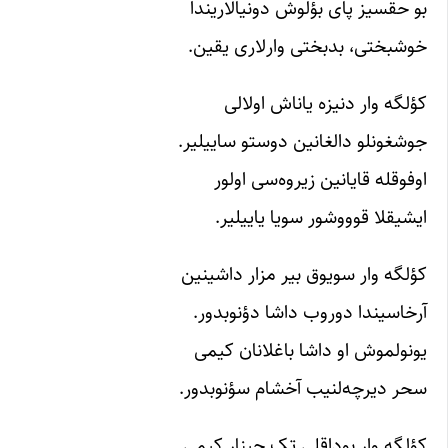
بو حقسیز پای بؤلوش دونیالاریندا
خوشبختی، بدبختی وارلاری یقین.
کؤلگه وار دنیزه یاناش اولالی
جوشغونلو دالغانین دوستو ساییلیر.
اوفوقله قایانین زیروه‌سی اولور
ایشیقلا قوووشور سویا یاییلیر.
کؤلگه وار سویوق بیر مزار داشینین
آرخاسیندا دوروب داشا دؤنوبدور.
یونولموش او داشا باغلانان کیمی
سحر دیرچه‌لنیب آخشام سؤنوبدور.
کؤلگه وار بوداقلی تک چینار کیمی