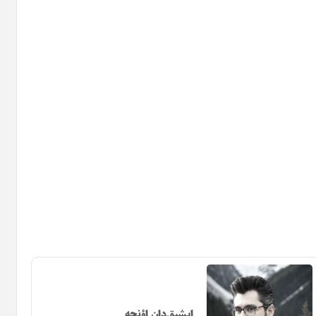
ایشیق‌دان اؤنجه