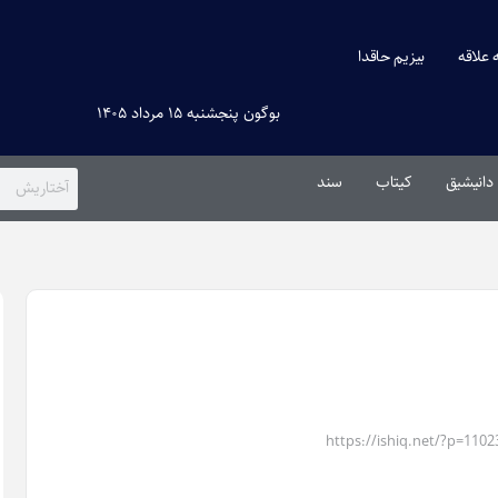
ه علاقه
بیزیم حاقدا
بوگون پنجشنبه ۱۵ مرداد ۱۴۰۵
دانیشیق
کیتاب
سند
https://ishiq.net/?p=1102