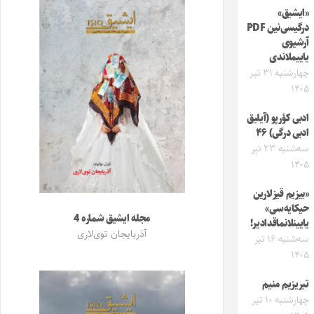
«ایشیق»
درگیسی‌نین PDF
آرشیوی
یاییملاندی
چهارشنبه ۳۱ تیر
۱۴۰۵
ادبی کؤرپو (آیلیق
ادبی درگی) ۴۶
سه‌شنبه ۲۳ تیر
۱۴۰۵
«بیزیم قیزلارین
حیکایه‌سی»
مجله ایشیق شماره 4
یایینلانماقدادیر!
آذربایجان توی‌لاری
سه‌شنبه ۱۶ تیر
۱۴۰۵
تبریزیم منیم
چهارشنبه ۱۰ تیر