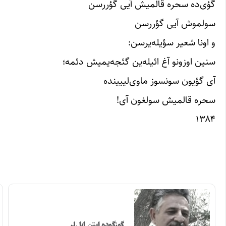
گؤی‌ده سحره قالمیش آیی گؤررسن
سولموش آیی گؤررسن
و اونا شعیر سؤیله‌یرسن:
سنین اوزونو آغ ائیله‌ین گئجه‌یمیش دئمه؛
آی گؤیون سونسوز ماوی‌لییینده
سحره قالمیش سولغون آی!
۱۳۸۴
گوزگوده ایتن ایل‌لر