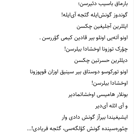
بارماق باسیب دئیرسن؛
گوندوز گونش‌ایله گئجه آی‌ایله!
ایللرین آجلیغین چکسن
اونو اَته‌یی اونلو بیر قادین کیمی گؤررسن ـ
چؤرک توزونا اوخشادا بیلرسن!
دیللرین حسرتین چکسن
اونو تورکوسو دوستاق بیر سینیق اوزان قوپوزونا
اوخشادا بیلرسن!
بونلار هامیسی اوخشاتمادیر
و آی ائله آی‌دیر
ایشیغیندا بیرآز گونش دادی وار
چئوره‌سینده گونش کؤلگه‌سی، گئجه فریادی!…