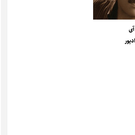
آی
دپور