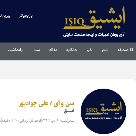
یازیچیلار
بیزیم‌ل
آنا صحیفه
شعر
خبر
حئکایه
مقاله‌
سس
یادداشت
سن و آی / علی جوادپور
ایشیق
شعر
شنبه ۶ دی ۱۳۹۳
اوخوماق زامانی: < 1 دقیقه
3