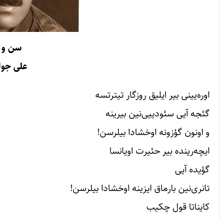
سن و 
علی جوا
اوره‌یینی بیر ایلیق روزگار تیترتسه
گئجه آیی سئودییی‌نین بیرینه
و اونون گؤزونه اوخشادا بیلرسن!
ایچه‌رینده بیر حئیرت اویانسا
گؤیده آیی
تانری‌نین بارماق ایزینه اوخشادا بیلرسن!
کایناتا قول چکیب