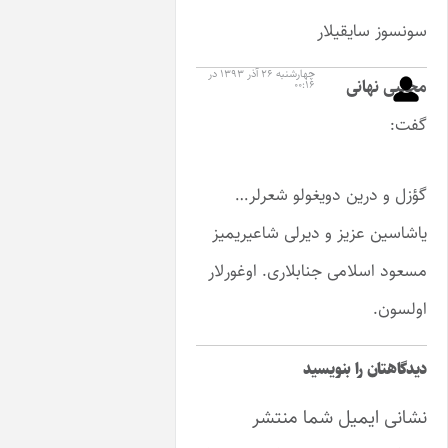
یقیلار
چهارشنبه ۲۶ آذر ۱۳۹۳ در
نی
۰۰:۱۶
ین دویغولو شعرلر…
زیز و دیرلی شاعیریمیز
امی جنابلاری. اوغورلار
را بنویسید
میل شما منتشر