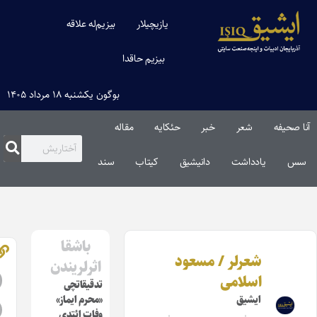
یازیچیلار
بیزیم‌له علاقه
بیزیم حاقدا
بوگون یکشنبه ۱۸ مرداد ۱۴۰۵
شعر
خبر
حئکایه
مقاله‌
دداشت
دانیشیق
کیتاب
سند
باشقا
عرلر / مسعود
اثرلریندن
سلامی
تدقیقاتچی
یشیق
«محرم ایماز»
وفات ائتدی