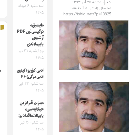
عر
سه‌شنبه ۲۵ آذر ۱۳۹۳
سه‌شنبه ۶ مرداد
وخوماق زامانی: < 1 دقیقه
۱۴۰۵
https://ishiq.net/?p=1092
«ایشیق»
درگیسی‌نین PDF
آرشیوی
یاییملاندی
چهارشنبه ۳۱ تیر
۱۴۰۵
ادبی کؤرپو (آیلیق
مجله ایشیق
ادبی درگی) ۴۶
شماره 4
سه‌شنبه ۲۳ تیر
آذربایجان
۱۴۰۵
توی‌لاری
«بیزیم قیزلارین
حیکایه‌سی»
یایینلانماقدادیر!
سه‌شنبه ۱۶ تیر
۱۴۰۵