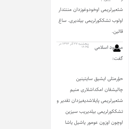
ی اوخودوغوزدان مننتدار
کورلریمی بیلدیری. ساغ
پنجشنبه ۲۷ آذر ۱۳۹۳ در
لامی
۱۶:۳۵
یشیق سایتینین
 امکداشلاری منیم
ی پایلاشدیغیزدان تقدیر و
یمی بیلدیریب سیزین
ون عومور یاشیل یاشا