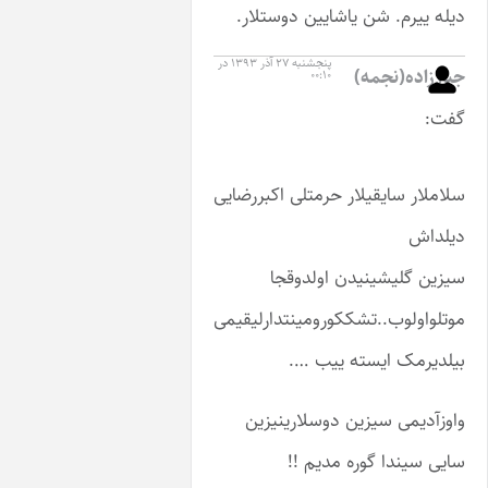
. شن یاشایین دوستلار.
پنجشنبه ۲۷ آذر ۱۳۹۳ در
نجمه)
۰۰:۱۰
ایقیلار حرمتلی اکبررضایی
شینیدن اولدوقجا
ب..تشککورومینتدارلیقیمی
 ایسته ییب ….
 سیزین دوسلارینیزین
ا گوره مدیم !!