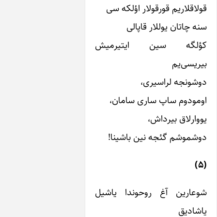
م قورقولار اؤلکه سی
 یوللار قاپالی
 سین ایتیرمیش
م
لراسیری،
 ساپ ساری سامان،
 بیرداش،
گئجه نین باشینا!
 آغ روحوندا یاشیل