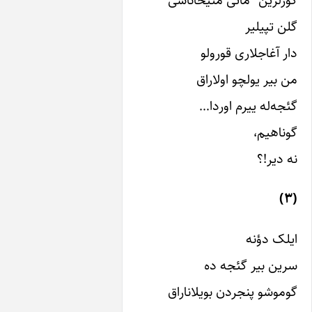
“ماتی مئیخاناسی”
یر
اری قورولو
لچو اولاراق
ییرم اوردا…
ه
 گئجه ده
نجردن بویلاناراق