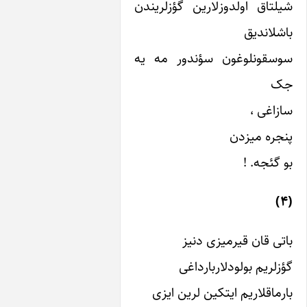
ولدوزلارین گؤزلریندن
ق
وغون سؤندور مه یه
زدن
!
 قیرمیزی دنیز
ولودلاربارداغی
یم ایتکین لرین ایزی