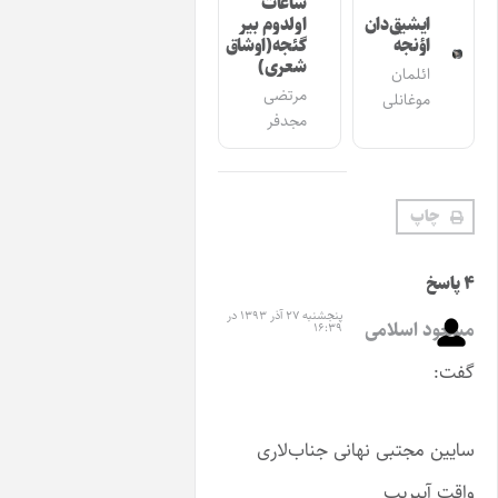
ساعات
ق‌دان
اولدوم بیر
ه
گئجه(اوشاق
شعری)
ان
مرتضی
نلی
مجدفر
پنجشنبه ۲۷ آذر ۱۳۹۳ در
لامی
۱۶:۳۹
بی نهانی جناب‌لاری
یب