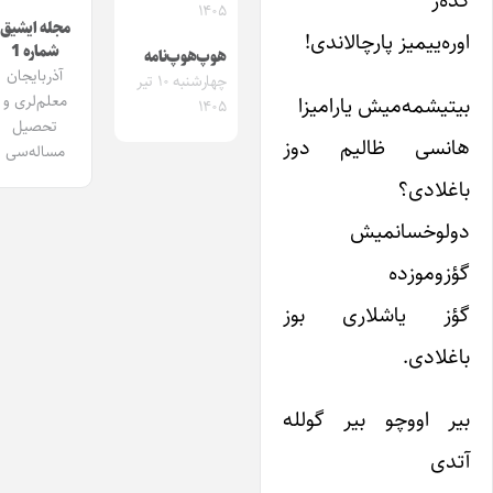
کده‌ر
۱۴۰۵
مجله ایشیق
اوره‌ییمیز پارچالاندی!
شماره 1
هوپ‌هوپ‌نامه
آذربایجان
چهارشنبه ۱۰ تیر
بیتیشمه‌میش یارامیزا
معلم‌لری و
۱۴۰۵
تحصیل
هانسی ظالیم دوز
مساله‌سی
باغلادی؟
دولوخسانمیش
گؤزوموزده
گؤز یاشلاری بوز
باغلادی.
بیر اووچو بیر گولله
آتدی