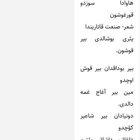
هاوادا سوزدو
قورغوشون
شعر- صنعت قاتاریندا
یئری بوشالدی بیر
قوشون.
بیر بوداقدان بیر قوش
اوچدو
مین بیر آغاج غمه
دالدی.
دونیادان بیر شاعیر
کؤچدو
داغلار، داشلار یئتیم