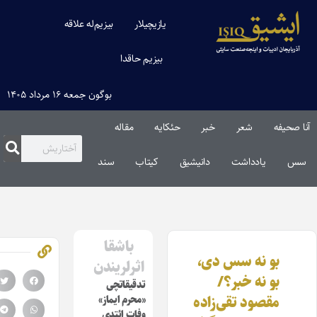
یازیچیلار
بیزیم‌له علاقه
بیزیم حاقدا
بوگون جمعه ۱۶ مرداد ۱۴۰۵
ا صحیفه
شعر
خبر
حئکایه
مقاله‌
س
یادداشت
دانیشیق
کیتاب
سند
باشقا
بو نه سس دی،
اثرلریندن
بو نه خبر؟/
تدقیقاتچی
مقصود تقی‌زاده
«محرم ایماز»
وفات ائتدی