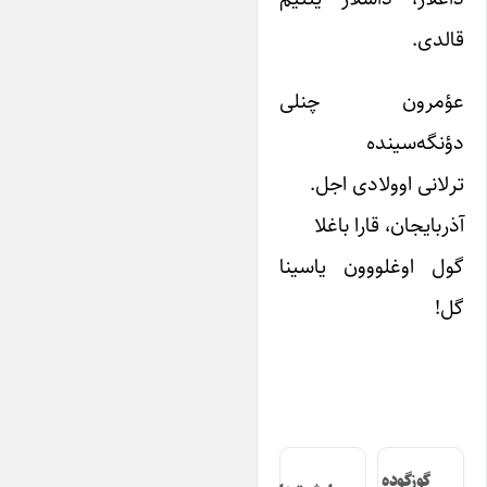
قالدی.
عؤمرون چنلی
دؤنگه‌سینده
ترلانی اوولادی اجل.
آذربایجان، قارا باغلا
گول اوغلووون یاسینا
گل!
گوزگوده