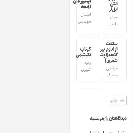
ایشیق‌دان
ایتن
اؤنجه
ایل‌لر
ائلمان
حیدر
موغانلی
بابایی
ساعات
اولدوم بیر
کیتاب
گئجه(اوشاق
تانیتیمی
شعری)
رقیه
مرتضی
کبیری
مجدفر
چاپ
دیدگاهتان را بنویسید
نشانی ایمیل شما