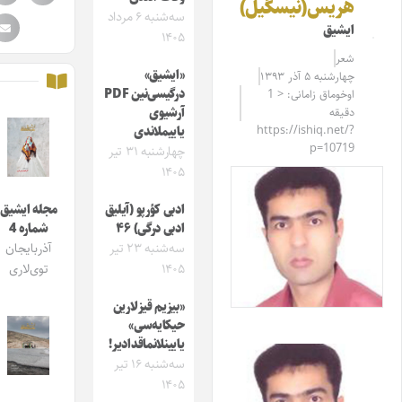
هریس(نیسگیل)
سه‌شنبه ۶ مرداد
ایشیق
۱۴۰۵
شعر
«ایشیق»
چهارشنبه ۵ آذر ۱۳۹۳
درگیسی‌نین PDF
اوخوماق زامانی: < 1
دقیقه
آرشیوی
https://ishiq.net/?
یاییملاندی
p=10719
چهارشنبه ۳۱ تیر
۱۴۰۵
ادبی کؤرپو (آیلیق
مجله ایشیق
ادبی درگی) ۴۶
شماره 4
سه‌شنبه ۲۳ تیر
آذربایجان
۱۴۰۵
توی‌لاری
«بیزیم قیزلارین
حیکایه‌سی»
یایینلانماقدادیر!
سه‌شنبه ۱۶ تیر
۱۴۰۵