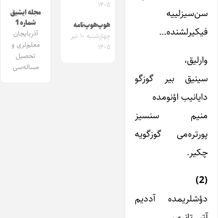
۱۴۰۵
سن‌سیزلییه
مجله ایشیق
شماره 1
هوپ‌هوپ‌نامه
فیکیرلشنده…
آذربایجان
چهارشنبه ۱۰ تیر
معلم‌لری و
۱۴۰۵
تحصیل
وارلیق،
مساله‌سی
سینیق بیر گوزگو
دایانیب اؤنومده
منیم سنسیز
پورتره‌می گوزگویه
چکیر.
(2)
دؤشلریمده آددیم
آتیر تانری،