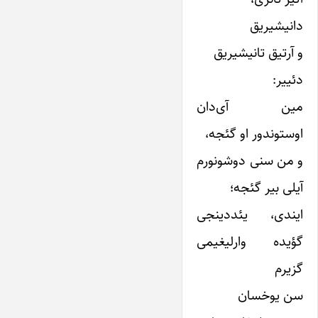
دانیشیریق
و آرتیق تانیشیریق
دئییر:
مین آی‌دان
اوستوندور او گئجه،
و من سنی دوشونورم
آیلی بیر گئجه؛
ایندی، یئددینجی
گؤیده وارلیغیمی
گزیرم
سن یوخسان