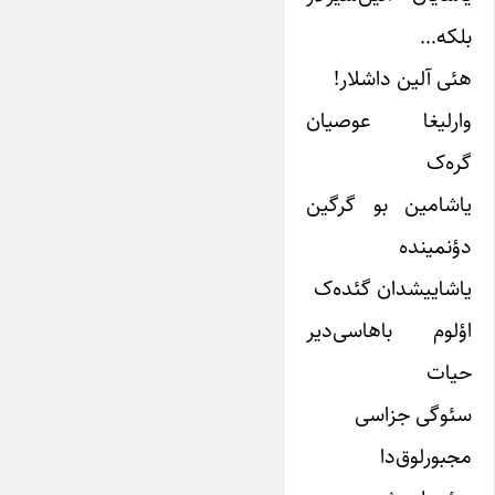
بلکه…
هئی آلین داشلار!
وارلیغا عوصیان
گره‌ک
یاشامین بو گرگین
دؤنمینده
یاشاییشدان گئده‌ک
اؤلوم باهاسی‌دیر
حیات
سئوگی جزاسی
مجبورلوق‌دا