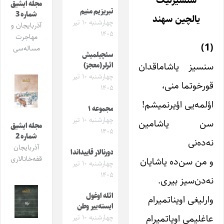
سنسیزلیک
مجله ایشیق
تبریزیم منیم
شماره 3
یالچین سهند
چهارشنبه ۱۰ تیر
آذربایجان و
۱۴۰۵
مهاجرت
(1)
مساله‌سی
سئچیلمیش
سنسیز یاشاماقدان
اثرلر(معجز)
چهارشنبه ۱۰ تیر
قورخوتما منی،
۱۴۰۵
اؤلمه‌یی اؤیرنمیشم!
مجموعه ۱
چهارشنبه ۱۰ تیر
سن یاشامین
مجله ایشیق
۱۴۰۵
شماره 2
نه‌ده‌نی
آذربایجان
دورنالار قاییداندا
قفه‌خانالاری
و من سن‌ده یاشایان
چهارشنبه ۱۰ تیر
۱۴۰۵
نه‌دن‌سیز بیری.
ائله اوغول
وارلیغی اویناتمیرام
ایسته‌ییر وطن
عاغلیمی اویاتمیرام
چهارشنبه ۱۰ تیر