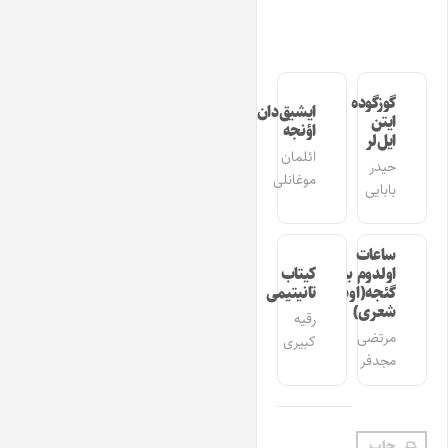
گوزگوده
ایشیق‌دان
ایتن
اؤنجه
ایل‌لر
ائلمان
حیدر
موغانلی
بابایی
ساعات
اولدوم بیر
کیتاب
گئجه(اوشاق
تانیتیمی
شعری)
رقیه
مرتضی
کبیری
مجدفر
چاپ