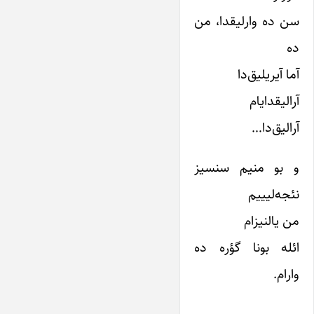
سن ده وارلیقدا، من
ده
آما آیریلیق‌دا
آرالیقدایام
آرالیق‌دا…
و بو منیم سنسیز
نئجه‌لیییم
من یالنیزام
ائله بونا گؤره ده
وارام.