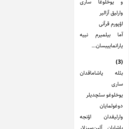
و یوخلوغا ساری
وارلیق آزالیر
اؤپورم قرآنی
آما بیلمیرم نییه
یارانماییبسان…
(3)
بئله یاشاماقدان
ساری
یوخلوغو سئچدیلر
دوغولمایان
وارلیقدان اؤنجه
یاشایان آلین‌سیزلار