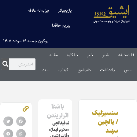
یازیچیلار
بیزیم‌له علاقه
بیزیم حاقدا
بوگون جمعه ۱۶ مرداد ۱۴۰۵
آنا صحیفه
شعر
خبر
حئکایه
مقاله‌
سس
یادداشت
دانیشیق
کیتاب
سند
باشقا
سنسیزلیک
اثرلریندن
/ یالچین
تدقیقاتچی
سهند
«محرم ایماز»
وفات ائتدی