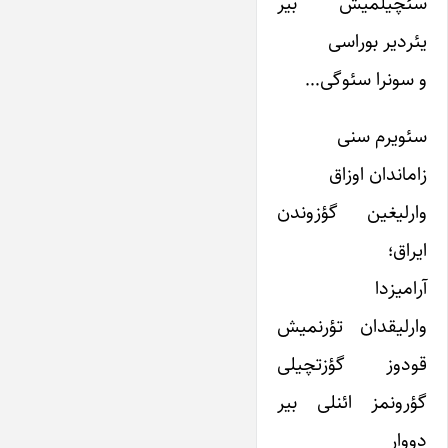
سئچیلمیش بیر
یئردیر بوراسی
و سونرا سئوگی…
سئویرم سنی
زاماندان اوزاق
وارلیغین گؤزوندن
ایراق؛
آرامیزدا
وارلیقدان تؤرنمیش
قودوز گؤزتچیلی
گؤرونمز ائنلی بیر
دووار