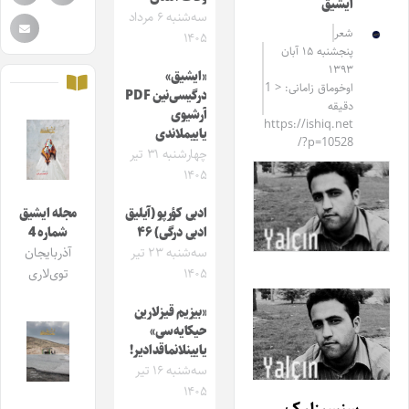
ایشیق
سه‌شنبه ۶ مرداد
شعر
۱۴۰۵
پنجشنبه ۱۵ آبان
۱۳۹۳
«ایشیق»
اوخوماق زامانی: < 1
درگیسی‌نین PDF
دقیقه
آرشیوی
https://ishiq.net
یاییملاندی
/?p=10528
چهارشنبه ۳۱ تیر
۱۴۰۵
ادبی کؤرپو (آیلیق
مجله ایشیق
ادبی درگی) ۴۶
شماره 4
سه‌شنبه ۲۳ تیر
آذربایجان
۱۴۰۵
توی‌لاری
«بیزیم قیزلارین
حیکایه‌سی»
یایینلانماقدادیر!
سه‌شنبه ۱۶ تیر
۱۴۰۵