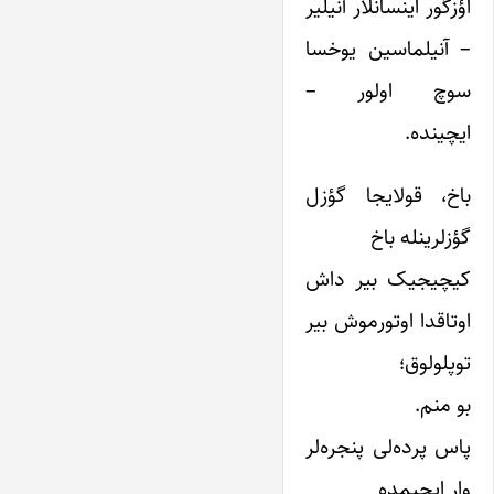
اؤزگور اینسانلار آنیلیر
– آنیلماسین یوخسا
سوچ اولور –
ایچینده.
باخ، قولایجا گؤزل
گؤزلرینله باخ
کیچیجیک بیر داش
اوتاقدا اوتورموش بیر
توپلولوق؛
بو منم.
پاس پرده‌لی پنجره‌لر
وار ایچیمده