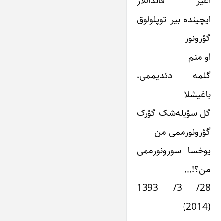
آغیر قانداللار
ایچینده بیر توپلولوق
گؤرونور
او منم
گلمه دئدیممی،
باغیشلا
گل سؤیله‌شک گؤرک
گؤرونورممی من
یوخسا سورونورممی
من؟!…
28/ 3/ 1393
(2014)