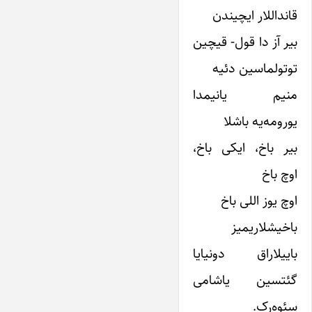
قانداللار ایچیندن
بیر آز دا قول- قیچین
توتولماسین دئیه
منیم یانیمدا
یورومه‌یه باشلا
بیر باخ، ایکی باخ،
اوچ باخ
اوچ یوز اللی باخ
باخیشلاریمیز
باییلا‌راق دونیایا
گئتسین یاشامی
سئوه‌رک.