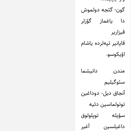
گون- گئجه دولموش
دا یاغماز گؤزلر
قیزاریر
قاپانیر تپه‌لرده یاشام
اؤیکوسو.
مندن دانیشما
سئوگیلیم
آنجاق دیل- دوداغین
توتولماسین دئیه
سؤیله توپلولوق
داغیلسین آغیر