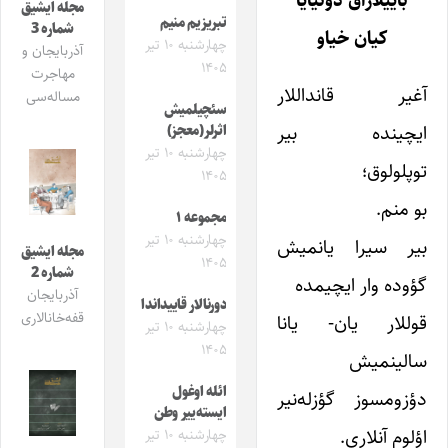
باییلاراق دونیایا
مجله ایشیق
تبریزیم منیم
شماره 3
کیان خیاو
چهارشنبه ۱۰ تیر
آذربایجان و
۱۴۰۵
مهاجرت
آغیر قانداللار
مساله‌سی
سئچیلمیش
ایچینده بیر
اثرلر(معجز)
چهارشنبه ۱۰ تیر
توپلولوق؛
۱۴۰۵
بو منم.
مجموعه ۱
چهارشنبه ۱۰ تیر
بیر سیرا یانمیش
مجله ایشیق
۱۴۰۵
شماره 2
گؤوده وار ایچیمده
آذربایجان
دورنالار قاییداندا
قفه‌خانالاری
قوللار یان- یانا
چهارشنبه ۱۰ تیر
۱۴۰۵
سالینمیش
ائله اوغول
دؤزومسوز گؤزله‌نیر
ایسته‌ییر وطن
اؤلوم آنلاری.
چهارشنبه ۱۰ تیر