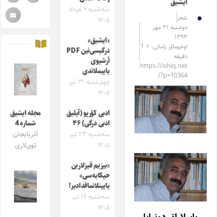
ایشیق
سه‌شنبه ۶ مرداد
شعر
۱۴۰۵
دوشنبه ۲۱ مهر
۱۳۹۳
«ایشیق»
اوخوماق زامانی: < 1
درگیسی‌نین PDF
دقیقه
آرشیوی
https://ishiq.net
یاییملاندی
/?p=10364
چهارشنبه ۳۱ تیر
۱۴۰۵
ادبی کؤرپو (آیلیق
مجله ایشیق
ادبی درگی) ۴۶
شماره 4
سه‌شنبه ۲۳ تیر
آذربایجان
۱۴۰۵
توی‌لاری
«بیزیم قیزلارین
حیکایه‌سی»
یایینلانماقدادیر!
سه‌شنبه ۱۶ تیر
۱۴۰۵