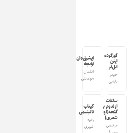
گوزگوده
ایشیق‌دان
ایتن
اؤنجه
ایل‌لر
ائلمان
حیدر
موغانلی
بابایی
ساعات
اولدوم بیر
کیتاب
گئجه(اوشاق
تانیتیمی
شعری)
رقیه
مرتضی
کبیری
مجدفر