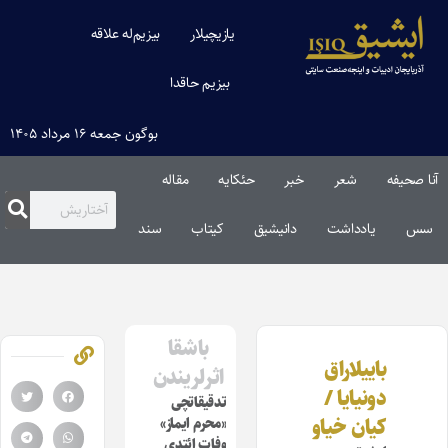
یازیچیلار
بیزیم‌له علاقه
بیزیم حاقدا
بوگون جمعه ۱۶ مرداد ۱۴۰۵
آنا صحیفه
شعر
خبر
حئکایه
مقاله‌
سس
یادداشت
دانیشیق
کیتاب
سند
باشقا
باییلاراق
اثرلریندن
دونیایا /
تدقیقاتچی
کیان خیاو
«محرم ایماز»
وفات ائتدی