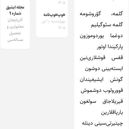
۱۴۰۵
مجله ایشیق
گلمه، گؤروشومه
شماره 1
هوپ‌هوپ‌نامه
آذربایجان
چهارشنبه ۱۰ تیر
گلمه سئوگیلیم
معلم‌لری و
۱۴۰۵
تحصیل
دوغما یوردوموزون
مساله‌سی
پارکیندا اوتور
قفس قوشلاری‌نین
ایسته‌یینی دوشون
گونش ایشیغیندان
قوورولوب دوشموش
قیریلا‌جاق سولغون
یارپاقلارین
چیتیرتی‌سینی دینله