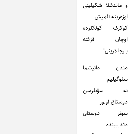
و ماندئللا شکیلینی
اوزه‌رینه آلمیش
کوکرک کولکلرده
اوچان قزئته
پارچا‌لارینی!
مندن دانیشما
سئوگیلیم
نه سؤیلرسن
دوستاق اولور
سونرا دوستاق
دئدییینده