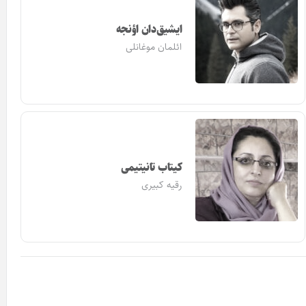
ایشیق‌دان اؤنجه
ائلمان موغانلی
کیتاب تانیتیمی
رقیه کبیری