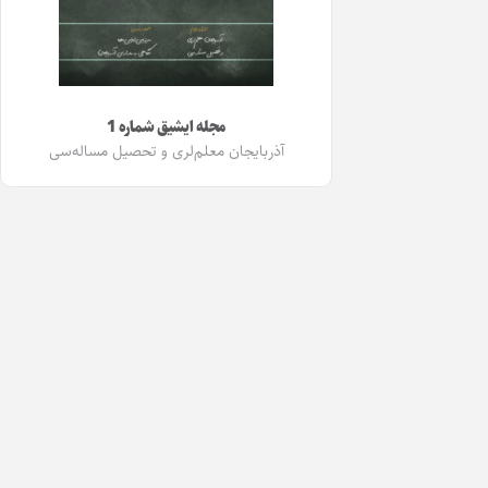
مجله ایشیق شماره 1
آذربایجان معلم‌لری و تحصیل مساله‌سی