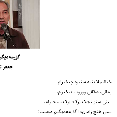
گؤرمه‌دیگ
جعفر ت
خیالیملا یئنه سئیره چیخیرام،
زمانی، مکانی ووروب ییخیرام،
الینی سئوینجک برک- برک سیخیرام،
سنی هئچ زامان‌دا گؤرمه‌دیگیم دوست!