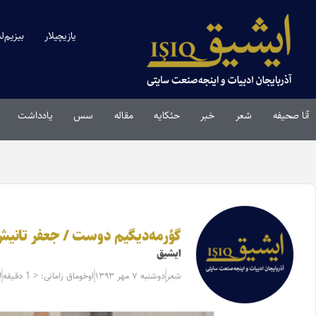
یازیچیلار
بیزیم‌ل
آنا صحیفه
شعر
خبر
حئکایه
مقاله‌
سس
یادداشت
گؤرمه‌دیگیم دوست / جعفر تانی
ایشیق
شعر
دوشنبه ۷ مهر ۱۳۹۳
اوخوماق زامانی: < 1 دقیقه
9