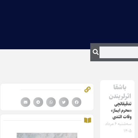
باشقا
اثرلریندن
تدقیقاتچی
«محرم ایماز»
وفات ائتدی
سه‌شنبه ۶ مرداد
۱۴۰۵