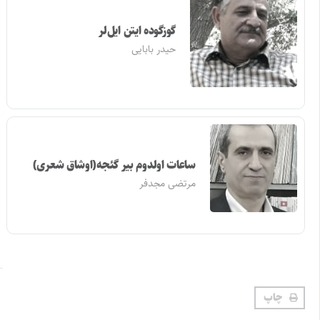
گوزگوده ایتن ایل‌لر
حیدر بابایی
ساعات اولدوم بیر گئجه(اوشاق شعری)
مرتضی مجدفر
چاپ