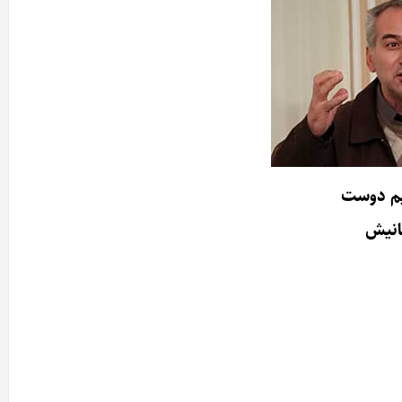
یم دوست
انیش