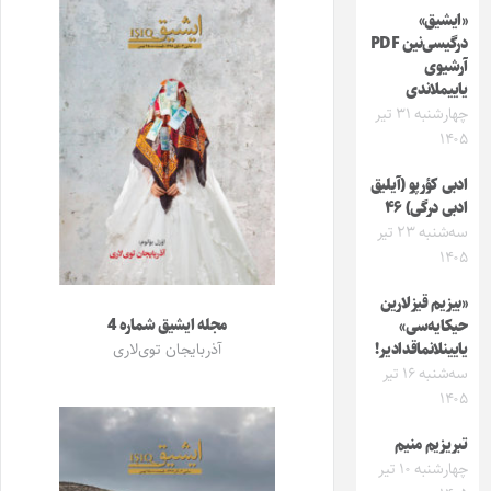
«ایشیق»
درگیسی‌نین PDF
آرشیوی
یاییملاندی
چهارشنبه ۳۱ تیر
۱۴۰۵
ادبی کؤرپو (آیلیق
ادبی درگی) ۴۶
سه‌شنبه ۲۳ تیر
۱۴۰۵
«بیزیم قیزلارین
مجله ایشیق شماره 4
حیکایه‌سی»
یایینلانماقدادیر!
آذربایجان توی‌لاری
سه‌شنبه ۱۶ تیر
۱۴۰۵
تبریزیم منیم
چهارشنبه ۱۰ تیر