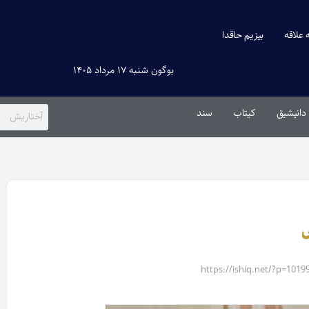
ه علاقه
بیزیم حاقدا
بوگون شنبه ۱۷ مرداد ۱۴۰۵
دانیشیق
کیتاب
سند
ش
https://ishiq.net/?p=1019