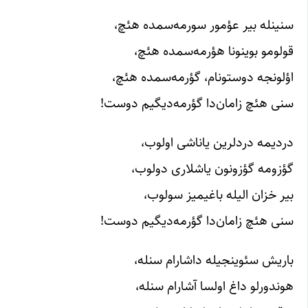
سنینله بیر عؤمور سورمه‌سمده هئچ،
قولومو بوینونا هؤرمه‌سمده هئچ،
اؤلونجه دوستونام، گؤرمه‌سمده هئچ،
سنی هئچ زامان‌دا گؤرمه‌دیگیم دوست!
دردیمه دردلرین یاناشی اولوب،
گؤزومه گؤزونون یاشلاری دولوب،
بیر خزان الیله باغیمیز سولوب،
سنی هئچ زامان‌دا گؤرمه‌دیگیم دوست!
باریش سئوینجیله داشارام سنله،
هوندورلو داغ اولسا آشارام سنله،