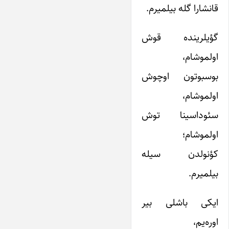
قانشارا گله بیلمیرم.
گؤیلرینده قوش
اولموشام،
بوسبوتون اوچوش
اولموشام،
سئوداسینا توش
اولموشام؛
کؤنولدن سیله
بیلمیرم.
ایکی باشلی بیر
اوره‌یم،