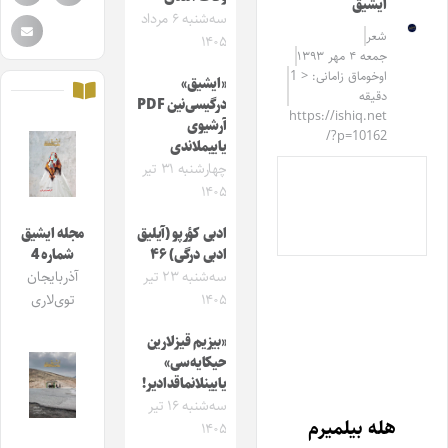
ایشیق
سه‌شنبه ۶ مرداد
شعر
۱۴۰۵
جمعه ۴ مهر ۱۳۹۳
اوخوماق زامانی: < 1
«ایشیق»
دقیقه
درگیسی‌نین PDF
https://ishiq.net
آرشیوی
/?p=10162
یاییملاندی
چهارشنبه ۳۱ تیر
۱۴۰۵
ادبی کؤرپو (آیلیق
مجله ایشیق
ادبی درگی) ۴۶
شماره 4
سه‌شنبه ۲۳ تیر
آذربایجان
۱۴۰۵
توی‌لاری
«بیزیم قیزلارین
حیکایه‌سی»
یایینلانماقدادیر!
سه‌شنبه ۱۶ تیر
هله بیلمیرم
۱۴۰۵