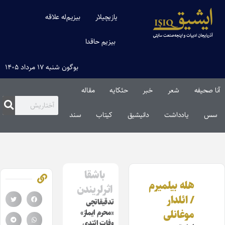
یازیچیلار
بیزیم‌له علاقه
بیزیم حاقدا
بوگون شنبه ۱۷ مرداد ۱۴۰۵
آنا صحیفه
شعر
خبر
حئکایه
مقاله‌
سس
یادداشت
دانیشیق
کیتاب
سند
باشقا
هله بیلمیرم
اثرلریندن
/ ائلدار
تدقیقاتچی
موغانلی
«محرم ایماز»
وفات ائتدی