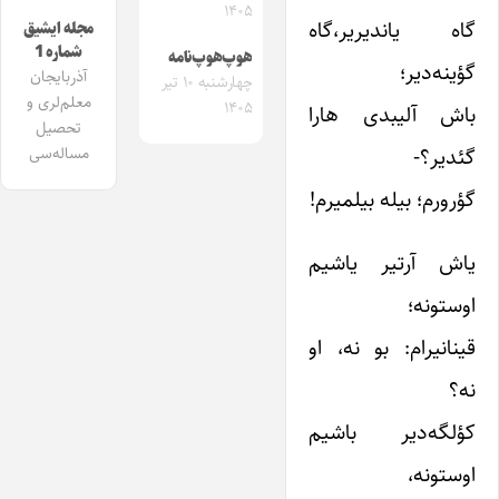
۱۴۰۵
گاه یاندیریر،گاه
مجله ایشیق
شماره 1
هوپ‌هوپ‌نامه
گؤینه‌دیر؛
آذربایجان
چهارشنبه ۱۰ تیر
معلم‌لری و
۱۴۰۵
باش آلیبدی هارا
تحصیل
گئدیر؟-
مساله‌سی
گؤرورم؛ بیله بیلمیرم!
یاش آرتیر یاشیم
اوستونه؛
قینانیرام: بو نه، او
نه؟
کؤلگه‌دیر باشیم
اوستونه،