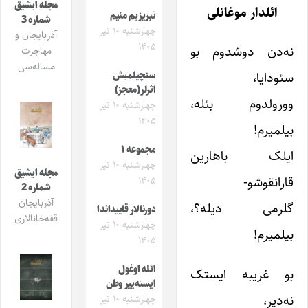
مجله ایشیق
ائلدار موغانلی
تبریزیم منیم
شماره 3
چهارشنبه ۱۰ تیر
آذربایجان و
۱۴۰۵
نه‌دن دوشدوم بو
مهاجرت
مساله‌سی
سئودایا،
سئچیلمیش
اثرلر(معجز)
وورولدوم بئله،
چهارشنبه ۱۰ تیر
۱۴۰۵
بیلمیرم!
مجموعه ۱
ایلک باهارین
چهارشنبه ۱۰ تیر
مجله ایشیق
قارانقوشو-
۱۴۰۵
شماره 2
آذربایجان
گلرمی دیله؟،
دورنالار قاییداندا
قفه‌خانالاری
چهارشنبه ۱۰ تیر
بیلمیرم!
۱۴۰۵
ائله اوغول
بو غریبه ایستک
ایسته‌ییر وطن
نه‌دیر،
چهارشنبه ۱۰ تیر