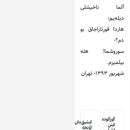
آلما ناخیشلی
دیله‌یم؛
هاردا قورتاراجاق بو
دم؟-
سوروشما! هله
بیلمیرم.
شهریور ۱۳۹۳- تهران
گوزگوده
ایشیق‌دان
ایتن
اؤنجه