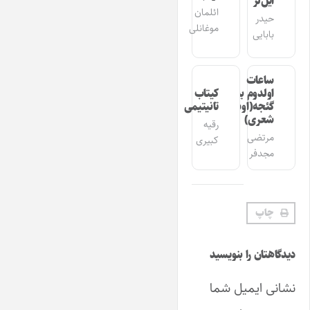
ایل‌لر
ائلمان
حیدر
موغانلی
بابایی
ساعات
اولدوم بیر
کیتاب
گئجه(اوشاق
تانیتیمی
شعری)
رقیه
مرتضی
کبیری
مجدفر
چاپ
دیدگاهتان را بنویسید
نشانی ایمیل شما