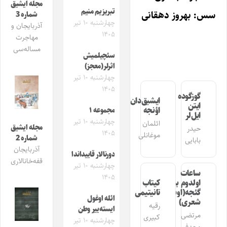
مجله ایشیق
تبریزیم منیم
سس: بهروز دهقانی
شماره 3
چهارشنبه ۱۰ تیر
آذربایجان و
۱۴۰۵
مهاجرت
مساله‌سی
سئچیلمیش
اثرلر(معجز)
چهارشنبه ۱۰ تیر
۱۴۰۵
گوزگوده
ایشیق‌دان
ایتن
اؤنجه
مجموعه ۱
ایل‌لر
چهارشنبه ۱۰ تیر
ائلمان
مجله ایشیق
حیدر
۱۴۰۵
موغانلی
شماره 2
بابایی
آذربایجان
دورنالار قاییداندا
قفه‌خانالاری
چهارشنبه ۱۰ تیر
ساعات
۱۴۰۵
اولدوم بیر
کیتاب
گئجه(اوشاق
تانیتیمی
ائله اوغول
شعری)
رقیه
ایسته‌ییر وطن
مرتضی
کبیری
چهارشنبه ۱۰ تیر