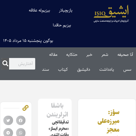
یازیچیلار
بیزیم‌له علاقه
بیزیم حاقدا
بوگون پنجشنبه ۱۵ مرداد ۱۴۰۵
آنا صحیفه
شعر
خبر
حئکایه
مقاله‌
سس
یادداشت
دانیشیق
کیتاب
سند
باشقا
سؤز:
اثرلریندن
میرزه‌علی
تدقیقاتچی
معجز
«محرم ایماز»
وفات ائتدی