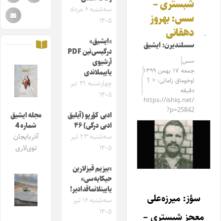
شبستری –
سه‌شنبه ۶ مرداد
سس: بهروز
۱۴۰۵
دهقانی
«ایشیق»
سسلندیرن: ایشیق
درگیسی‌نین PDF
سس
آرشیوی
جمعه ۱۷ بهمن ۱۳۹۹
یاییملاندی
اوخوماق زامانی: < 1
چهارشنبه ۳۱ تیر
دقیقه
۱۴۰۵
https://ishiq.net/
?p=25842
ادبی کؤرپو (آیلیق
مجله ایشیق
ادبی درگی) ۴۶
شماره 4
سه‌شنبه ۲۳ تیر
آذربایجان
۱۴۰۵
توی‌لاری
«بیزیم قیزلارین
حیکایه‌سی»
یایینلانماقدادیر!
سؤز: میرزه‌علی
سه‌شنبه ۱۶ تیر
۱۴۰۵
معجز شبستری –