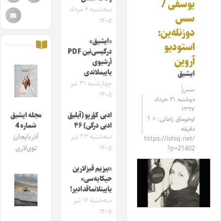
یوسفی /
سه‌شنبه ۶ مرداد
سس
۱۴۰۵
دوزنله‌ین:
«ایشیق»
استودیو
درگیسی‌نین PDF
آروین
آرشیوی
یاییملاندی
ایشیق
چهارشنبه ۳۱ تیر
سس
۱۴۰۵
دوشنبه ۲۱ خرداد
۱۳۹۷
ادبی کؤرپو (آیلیق
مجله ایشیق
اوخوماق زامانی: < 1
ادبی درگی) ۴۶
شماره 4
دقیقه
سه‌شنبه ۲۳ تیر
آذربایجان
https://ishiq.net/
۱۴۰۵
توی‌لاری
?p=21402
«بیزیم قیزلارین
حیکایه‌سی»
یایینلانماقدادیر!
سه‌شنبه ۱۶ تیر
۱۴۰۵