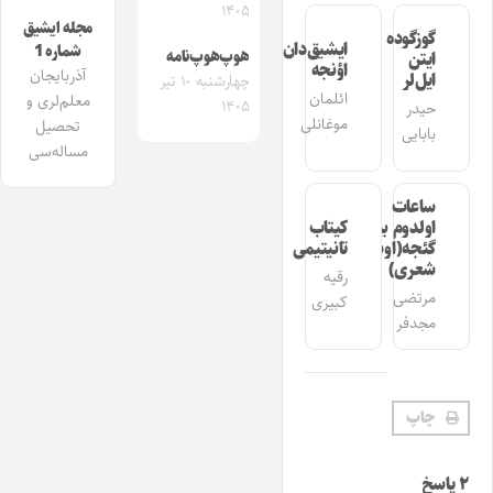
۱۴۰۵
مجله ایشیق
گوزگوده
ایشیق‌دان
شماره 1
هوپ‌هوپ‌نامه
ایتن
اؤنجه
آذربایجان
ایل‌لر
چهارشنبه ۱۰ تیر
ائلمان
معلم‌لری و
۱۴۰۵
حیدر
موغانلی
تحصیل
بابایی
مساله‌سی
ساعات
اولدوم بیر
کیتاب
گئجه(اوشاق
تانیتیمی
شعری)
رقیه
مرتضی
کبیری
مجدفر
چاپ
۲ پاسخ