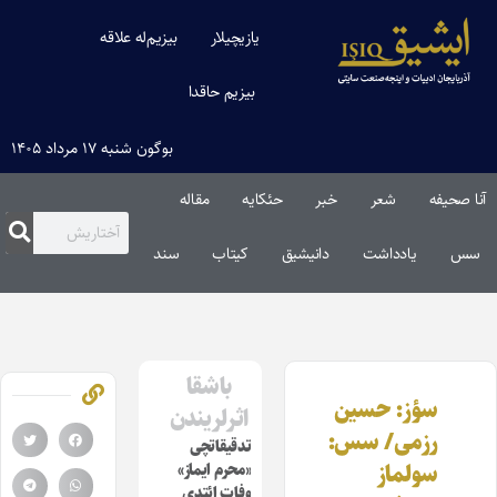
یازیچیلار
بیزیم‌له علاقه
بیزیم حاقدا
بوگون شنبه ۱۷ مرداد ۱۴۰۵
آنا صحیفه
شعر
خبر
حئکایه
مقاله‌
سس
یادداشت
دانیشیق
کیتاب
سند
باشقا
سؤز: حسین
اثرلریندن
رزمی/ سس:
تدقیقاتچی
سولماز
«محرم ایماز»
وفات ائتدی