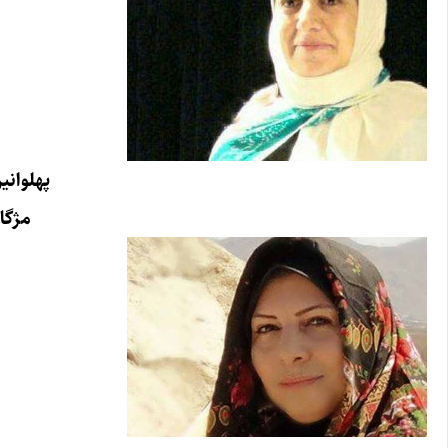
پهلوانی
مژگا