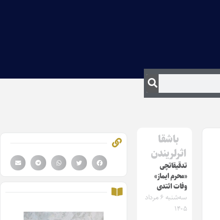
باشقا
اثرلریندن
تدقیقاتچی
«محرم ایماز»
وفات ائتدی
سه‌شنبه ۶ مرداد
۱۴۰۵