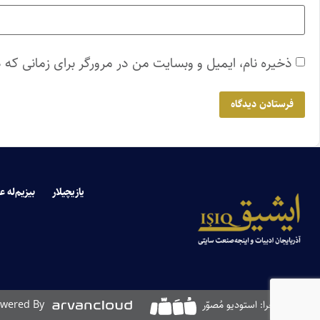
ذخیره نام، ایمیل و وبسایت من در مرورگر برای زمانی که 
یازیچیلار
بیزیم‌له ع
طراحی و اجرا: استودیو مُصوّر
wered By