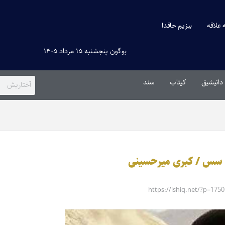
ه علاقه
بیزیم حاقدا
بوگون پنجشنبه ۱۵ مرداد ۱۴۰۵
دانیشیق
کیتاب
سند
 – سس / کبری میرحسینی
https://ishiq.net/?p=175