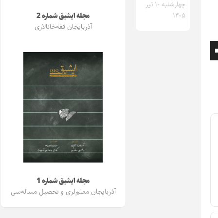
چهارشنبه ۱۰ تیر
۱۴۰۵
مجله ایشیق شماره 2
آذربایجان قفه‌خانالاری
برای
افزایش
یا
کاهش
صدا
از
کلیدهای
بالا
مجله ایشیق شماره 1
آذربایجان معلم‌لری و تحصیل مساله‌سی
و
پایین