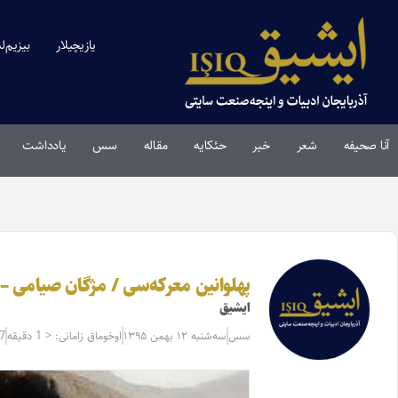
یازیچیلار
بیزیم‌ل
آنا صحیفه
شعر
خبر
حئکایه
مقاله‌
سس
یادداشت
پهلوانین معرکه‌سی / مژگان صیامی
ایشیق
سس
سه‌شنبه ۱۲ بهمن ۱۳۹۵
اوخوماق زامانی: < 1 دقیقه
07