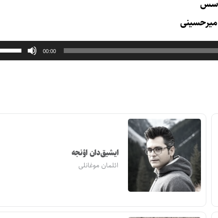
سس
میرحسینی
00:00
ایشیق‌دان اؤنجه
ائلمان موغانلی