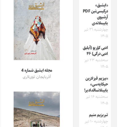
«ایشیق»
درگیسی‌نین PDF
آرشیوی
یاییملاندی
چهارشنبه ۳۱ تیر
۱۴۰۵
ادبی کؤرپو (آیلیق
ادبی درگی) ۴۶
سه‌شنبه ۲۳ تیر
۱۴۰۵
مجله ایشیق شماره 4
آذربایجان توی‌لاری
«بیزیم قیزلارین
حیکایه‌سی»
یایینلانماقدادیر!
سه‌شنبه ۱۶ تیر
۱۴۰۵
تبریزیم منیم
چهارشنبه ۱۰ تیر