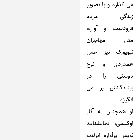
می گذارد و با تصویر
زندگی مردم
فرودست و آواره،
مثل مهاجران
نیویورک نیز حس
همدردی و نوع
دوستی را در
بینندگانش بر می
انگیزد.
او همچنین به آثار
اوکیسی، نمایشنامه
نویس پرآوازه ایرلند،