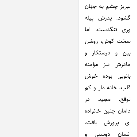
تبریز چشم به جهان
گشود. پدرش پیله
وری تنگدست، اما
سخت کوش، روشن
بین و درستکار و
مادرش نیز مؤمنه
بانویی بوده خوش
قلب، خانه دار و کم
توقع. مجید در
دامان چنین خانواده
ای پرورش یافت.
انسان دوستی و