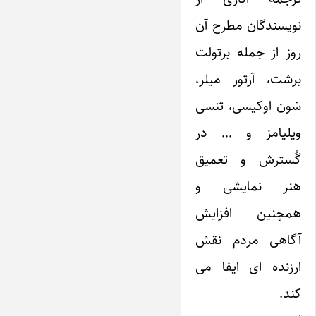
نویسندگان مطرح آن
روز از جمله برتولت
برشت، آرتور میلر،
شون اوکیسی، تنسی
ویلیامز و … در
گُسترش و تعمیق
هنر نمایشی و
همچنین افزایش
آگاهی مردم نقش
ارزنده ای ایفا می
کند.