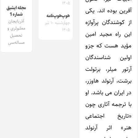
۱۴۰۵
مجله ایشیق
آفرین بوده اند. یکی
شماره 1
هوپ‌هوپ‌نامه
از کوشندگان پرآوازه
آذربایجان
چهارشنبه ۱۰ تیر
معلم‌لری و
۱۴۰۵
این راه مجید امین
تحصیل
مساله‌سی
مؤید هست که جزو
اولین شناسندگان
آرتور میلر، برتولت
برشت، آرنولد هاوزر،
در ایران می باشد. او
با ترجمه آثاری چون
«تاریخ اجتماعی
هنر» اثر آرنولد