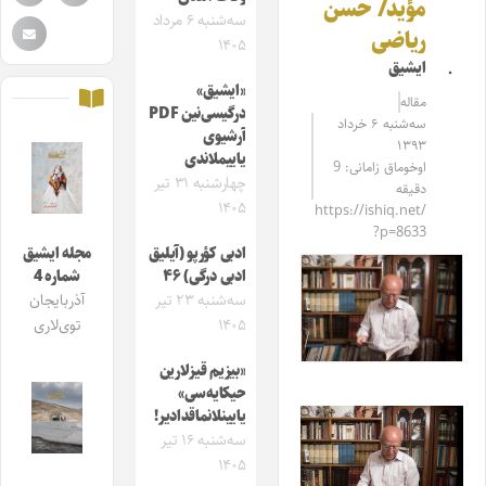
مؤید/ حسن
سه‌شنبه ۶ مرداد
ریاضی
۱۴۰۵
ایشیق
«ایشیق»
مقاله‌
درگیسی‌نین PDF
سه‌شنبه ۶ خرداد
آرشیوی
۱۳۹۳
یاییملاندی
اوخوماق زامانی: 9
چهارشنبه ۳۱ تیر
دقیقه
۱۴۰۵
https://ishiq.net/
?p=8633
ادبی کؤرپو (آیلیق
مجله ایشیق
ادبی درگی) ۴۶
شماره 4
سه‌شنبه ۲۳ تیر
آذربایجان
۱۴۰۵
توی‌لاری
«بیزیم قیزلارین
حیکایه‌سی»
یایینلانماقدادیر!
سه‌شنبه ۱۶ تیر
۱۴۰۵