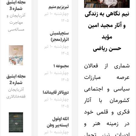
مجله ایشیق
تبریزیم منیم
شماره 3
نیم نگاهی به زندگی
چهارشنبه ۱۰ تیر
آذربایجان و
۱۴۰۵
مهاجرت
و آثار مجید امین
مساله‌سی
سئچیلمیش
مؤید
اثرلر(معجز)
چهارشنبه ۱۰ تیر
حسن ریاضی
۱۴۰۵
شماری از فعالان
مجموعه ۱
چهارشنبه ۱۰ تیر
عرصه مبارزات
مجله ایشیق
۱۴۰۵
شماره 2
سیاسی و اجتماعی
آذربایجان
دورنالار قاییداندا
قفه‌خانالاری
کشورمان با آثار
چهارشنبه ۱۰ تیر
۱۴۰۵
فکری و قلمی خود
ائله اوغول
در زمینه هنر و
ایسته‌ییر وطن
چهارشنبه ۱۰ تیر
ادبیات نیز، تحول