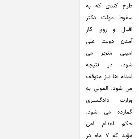
طرح کندی که به
سقوط دولت دکتر
اقبال و روی کار
آمدن دولت علی
امینی منجر می
شود، در نتیجه
اعدام ها نیز متوقف
می شود. الموتی به
وزارت دادگستری
گمارده می شود.
حکم اعدام امی
مؤید که ۷ ماه در