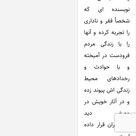
نویسنده ای که
شخصاً فقر و ناداری
را تجربه کرده و آنها
را با زندگی مردم
فرودست در آمیخته
و با حوادث و
رخدادهای محیط
زندگی اش پیوند زده
و در آثار خویش در
معرض دید
هنرپذیران قرار داده