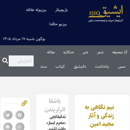
یازیچیلار
بیزیم‌له علاقه
بیزیم حاقدا
بوگون شنبه ۱۷ مرداد ۱۴۰۵
آنا صحیفه
شعر
خبر
حئکایه
مقاله‌
سس
یادداشت
دانیشیق
کیتاب
سند
باشقا
نیم نگاهی به
اثرلریندن
زندگی و آثار
تدقیقاتچی
مجید امین
«محرم ایماز»
وفات ائتدی