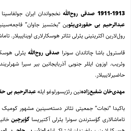
1911-1913
صدقی روح‌الله
نخجواندان ایران جولفاسینا ک
عبدالرحیم ‌بی حقوردی‌یئو
ین “بختسیز جاوان” فاجعه‌سین
رول‌لارین اکثریتینی یئرلی تئاتر هوسکارلاری اویناییبلار. تاما
قاسترول باشا چاتاندان سونرا
صدقی روح‌الله
یئرلی هوسکارل
وئریب. اوزون ایللر جنوبی آذربایجانین بیر سیرا شهرلریند
حاضیرلاییبلار.
مهدی‌خان
شفیع‌زاده‌
نین رئژیسورلوغو ایله
عبدالرحیم بی
حقو
باکیدا “نجات” جمعیتی تئاتر دسته‌سینین مشهور کومیک 
تاماشالاری گؤسترندن سونرا یئرلی آکتیریسا
گؤیرچین
خانیمل
هوسکارلارینین یاخیندان اشتراکی‌ایله
اوزئیر بی
حاجی‌بی
او
ون