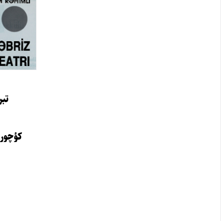
تبر
کؤچورن