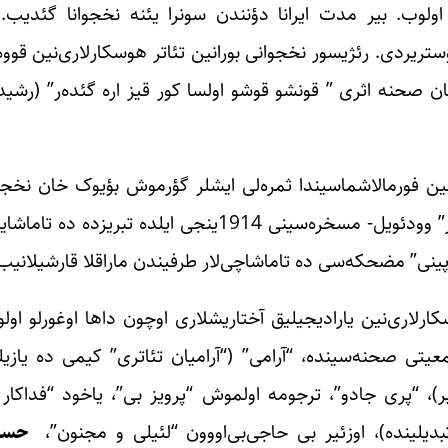
 اولوب. بیر مدت ایرانا دؤنندن سونرا یئنه نخجوانا گئدیب.
تریردی. رئژیسور نخجوانی بورانین تئاتر هوسکارلاری‌نین قووه‌
نان صحنه اثری ” قونشو قوشو اولسا کور قیز اره گئده‌ر” (رشید 
نین فورمالاشماسیندا ثمره‌لی ایشلر گؤرموش بؤیوک خان نخجو
ین “قونشو قوشو اولسا کور قیز اره گئده‌ر” وودئویل- مسخره‌سینی 1914ینجی ایل
پینی” مضحکه‌سی ده تاماشاچی‌لار طرفیندن ماراقلا قارشیلانیب
ارلاری‌نین یارادیجیلیق آختاریشلاری اوچون داها اوغورلو اولو
جمعیتی صحنه‌سینده، “آرامی” (“آرامیان تئاتری” کیمی ده یازیل
بدیلینده)، اوزئیر بی حاجی‌بی‌اووون “لئیلی و مجنون”،
حسن