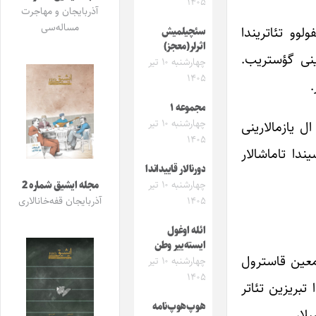
۱۴۰۵
آذربایجان و مهاجرت
مساله‌سی
لوو تئاتریندا
سئچیلمیش
اثرلر(معجز)
ینی گؤستریب.
چهارشنبه ۱۰ تیر
۱۴۰۵
.
مجموعه ۱
چهارشنبه ۱۰ تیر
ل یازمالارینی
۱۴۰۵
ندا تاماشالار
دورنالار قاییداندا
چهارشنبه ۱۰ تیر
مجله ایشیق شماره 2
آذربایجان قفه‌خانالاری
۱۴۰۵
ائله اوغول
ایسته‌ییر وطن
معین قاسترول
چهارشنبه ۱۰ تیر
۱۴۰۵
 تبریزین تئاتر
هوپ‌هوپ‌نامه
لار.