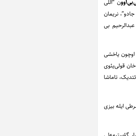
‌بی
اوو
ن “اللی
جادو”، نریمان
 عبدالرحیم بی
م اوچون یاخشی
خان قولی‌یئوی
ئتدیک، تاماشا
رطی ایله بیزی
ار گؤسترمه‌لی