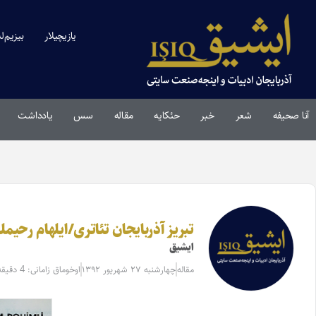
یازیچیلار
بیزیم‌ل
آنا صحیفه
شعر
خبر
حئکایه
مقاله‌
سس
یادداشت
تبریز آذربایجان تئاتری/ایلهام رحیمل
ایشیق
مقاله‌
چهارشنبه ۲۷ شهریور ۱۳۹۲
اوخوماق زامانی: 4 دقیقه