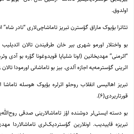
اولدوق.
تئاترا بؤیوک ماراق گؤسترن تبریز تاماشاچی‌لاری “نادر شاه” 
بو واختلار اورمو شهری بیر خان طرفیندن تالان ائدیلیب
“ائرمنی” مهدیخانین (اونا شلیاپا قویدوغونا گؤره بو آدی وئ
اثرینی گؤسترمه‌یه اجازه آلدی. بیز بو تاماشانی اورمودا تا
تبریز اهالیسی انقلاب روحلو اثرلره بؤیوک هوسله تاماشا ا
قورتاریردی(۶).
بو دسته ایستی‌لر دوشنده اؤز تاماشالارینی صدقی روح‌الله‌ین
تبریزه قاییدیب. اونلارین گؤستردیک‌لری تاماشالاردا مهد