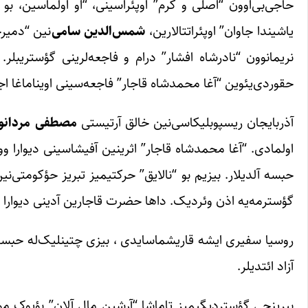
حاجی‌بی‌اوون “اصلی و کرم” اوپئراسینی، “او اولماسین، ب
یاشیندا جاوان” اوپئراتتالارین،
شمس‌الدین
سامی
‌نین “دمیر
نریمانوون “نادرشاه افشار” درام و فاجعه‌لرینی گؤستریبلر
حقوردی‌یئوین “آغا محمدشاه قاجار” فاجعه‌سینی اویناماغا اجا
آذربایجان ریسپوبلیکاسی‌نین خالق آرتیستی
مصطفی مردانو
اولمادی. “آغا محمدشاه قاجار” اثرینین آفیشاسینی دیوارا وور
حبسه آلدیلار. بیزیم بو “نالایق” حرکتیمیز تبریز حؤکومتی‌ن
گؤسترمه‌یه اذن وئردیک. داها حضرت قاجارین آدینی دیوارا وورم
روسیا سفیری ایشه قاریشماسایدی ، بیزی چتینلیک‌له حبسدن 
آزاد ائتدیلر.
بیرینجی گؤستردیگیمیز تاماشا “آرشین مال آلان” بؤیوک موفق