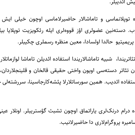
یش ائدیبلر.
ره توپلانماسی و تاماشالار حاضیرلاماسی اوچون خیلی ایش 
. دسته‌نین عضولری اؤز قووه‌لری ایله رئکویزیت توپلایا بیلی
، پریمیتیو حالدا اولسادا، معین منظره رسملری چکیبلر.
ریندا، شبیه تاماشالاریندا استفاده ائدیلن تاماشا لوازماتلارین
ان تئاتر دسته‌سی اویون واختی حقیقی قالخان و قلینجلاردان،
تفاده ائدیب. همین سورساتلارلا پئشه‌کارجاسینا، سررشته‌لی حا
تیپلی مکتبلرده درام درنک‌لری یاراتماق اوچون تشبث گؤستریبلر. اونلار 
سامیره پروگرام‌لاری دا حاضیرلانیب.