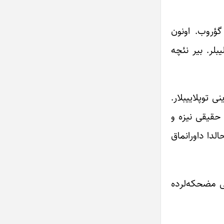
گؤروب. اونون
بلر. بیر نئچه
ی توپلاییبلار.
 حقیقی نیزه و
لدا داورانماق
عینی مضحکه‌لرده