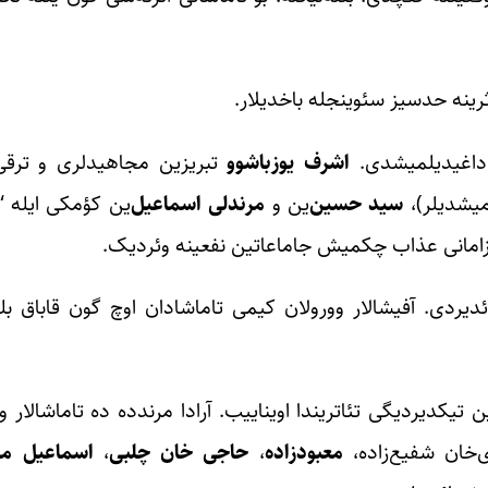
اثرینه حدسیز سئوینجله باخدیلار.
 داغیدیلمیشدی.
اشرف
یوزباشوو
تبریزین مجاهیدلری و ترقی‌پ
رمیشدیلر)،
سید
حسین
‌ین و
مرندلی
اسماعیل
‌ین کؤمکی ایله 
لان زامانی عذاب چکمیش جاماعاتین نفعینه وئردیک.
ئدیردی. آفیشالار وورولان کیمی تاماشادان اوچ گون قاباق بل
 تیکدیردیگی تئاتریندا اویناییب. آرادا مرندده ده تاماشالار و
ی‌خان شفیع‌زاده،
معبودزاده
،
حاجی خان چلبی
،
اسماعیل مو