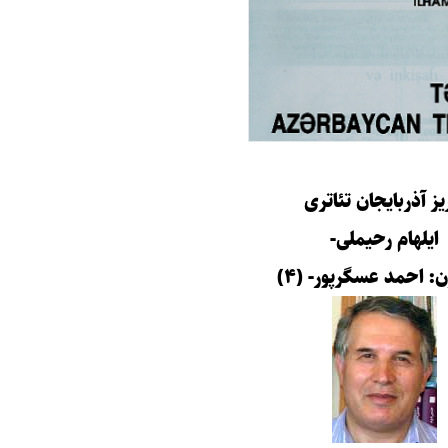
یز آذربایجان تئاتری
ایلهام رحیملی-
: احمد عسگرپور- (۴)