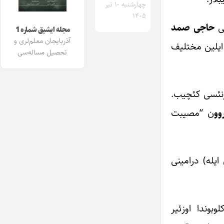
چهارشنبه ۱۰ تیر
۱۴۰۵
حاجی صمد
مجله ایشیق شماره 1
آذربایجان معلم‌لری و
 ایلین مختلیف
تحصیل مساله‌سی
ورنئسی کئچیب.
وو
ن “مصیبت
ایله) درامینی
وندا اوزئیر