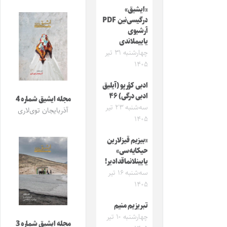
«ایشیق»
درگیسی‌نین PDF
آرشیوی
یاییملاندی
چهارشنبه ۳۱ تیر
۱۴۰۵
ادبی کؤرپو (آیلیق
ادبی درگی) ۴۶
مجله ایشیق شماره 4
سه‌شنبه ۲۳ تیر
آذربایجان توی‌لاری
۱۴۰۵
«بیزیم قیزلارین
حیکایه‌سی»
یایینلانماقدادیر!
سه‌شنبه ۱۶ تیر
۱۴۰۵
تبریزیم منیم
چهارشنبه ۱۰ تیر
مجله ایشیق شماره 3