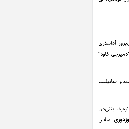
رور آداملاری
“دمیرچی کاوه”
یط‌لر ساتیلیب
ئره‌رک یئنی‌دن
زدوری
اساس