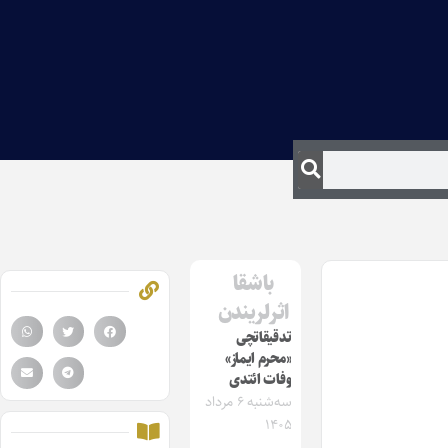
باشقا
اثرلریندن
تدقیقاتچی
«محرم ایماز»
وفات ائتدی
سه‌شنبه ۶ مرداد
۱۴۰۵