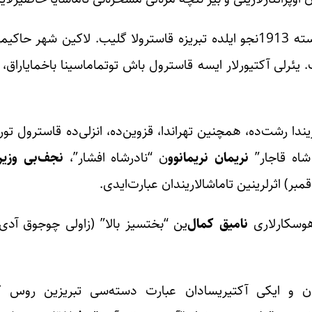
ین شهر حاکیمی
 یئرلی آکتیورلار ایسه قاسترول باش توتماماسینا باخمایاراق،
ریندا رشت‌ده، همچنین تهراندا، قزوین‌ده، انزلی‌ده قاسترول ت
شاه قاجار”
نریمان
نریمانوو
ن “نادرشاه افشار”،
نجف‌بی
وزیر
) اثرلرینین تاماشالاریندان عبارت‌ایدی.
 هوسکارلاری
نامیق
کمال
‌ین “بختسیز بالا” (زاولی چوجوق آدی 
ن و ایکی آکتیریسادان عبارت دسته‌سی تبریزین روس کلوب