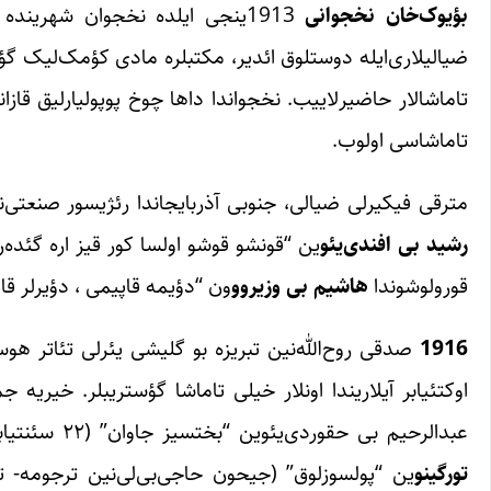
بؤیوک‌خان نخجوانی
1913ینجی ایلده نخجوان شهرینده
ضیالیلاری‌ایله دوستلوق ائدیر، مکتبلره مادی کؤمک‌لیک گؤس
تاماشالار حاضیرلاییب. نخجواندا داها چوخ پوپولیارلیق قازا
تاماشاسی اولوب.
مترقی فیکیرلی ضیالی، جنوبی آذربایجاندا رئژیسور صنعتی‌
رشید بی
افندی
یئو
قورولوشوندا
هاشیم
بی
وزیروو
ون “دؤیمه قاپیمی ، دؤیرلر قا
1916
صدقی روح‌الله‌نین تبریزه بو گلیشی یئرلی تئاتر هوسک
اوکتئیابر آیلاریندا اونلار خیلی تاماشا گؤستریبلر. خیریه 
عبدالرحیم بی حقوردی‌یئوین “بختسیز جاوان” (۲۲ سئنتیابر)، “پری جادو”، ترجومه اولموش “پرویز بی”، یاخود “فداکار حریت”،
تورگینو
ین “پولسوزلوق” (جیحون حاجی‌بی‌لی‌نین ترجومه- ت