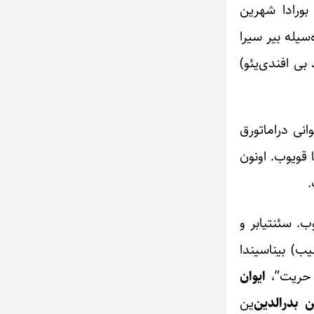
 بورادا شهرین
سیله بیر سیرا
بی افندی‌یئو)
انی دراماتورق
ده تبریزده ده تاماشایا قویوب. اونون
.
ب. سئنتیابر و
یب) بیناسیندا
ایوان
بدرالدین
‌ین