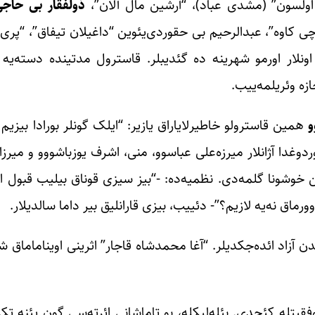
و اولسون” (مشدی عباد)، “آرشین مال آلان”،
ذولفقار بی
حاجی
چی کاوه”، عبدالرحیم بی حقوردی‌یئوین “داغیلان تیفاق”، “پری 
. اونلار اورمو شهرینه ده گئدیبلر. قاسترول مدتینده دسته‌یه
زه وئریلمه‌ییب.
و
همین قاسترولو خاطیرلایاراق یازیر: “ایلک گونلر بورادا بیزی
دوغدا آژانلار میرزه‌علی عباسوو، منی، اشرف یوزباشووو و میرزا
ین خوشونا گلمه‌دی. نظمیه‌ده: -“بیز سیزی قوناق بیلیب قبول ا
اق نه‌یه لازیم؟”- دئییب، بیزی قارانلیق بیر داما سالدیلار.
آزاد ائده‌جکدیلر. “آغا محمدشاه قاجار” اثرینی اویناماماق ش
یتله کئچدی. بئله‌لیکله، بو تاماشانی ائرته‌سی گون یئنه تکر