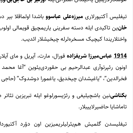
تیفلیس آکتیورلاری
میرزه‌علی عباسوو
باشدا اولماقلا بیر دسته 1913نجو ایلده تبریزه قاسترولا گلیب. لاک
خان
‌ین تاکیدی ایله دسته سفرینی یاریمچیق قویمالی اولوب.
واختلاریندا کیچیک مسخره‌لرله چیخیشلار ائدیب.
1914
عباس‌میرزا شریفزاده
فورال، مارت، آپریل و مای آیلا
اونون رئپرتوآری عبدالرحیم بی حقوردی‌یئوین “آغا محمد 
فخرالدین”، “یاغیشدان چیخدیق، یاغمورا دوشدوک” (حاجی قمبر
بکتاشی
‌نین باشچیلیغی و رئژیسورلوغو ایله تبریزین تئاتر
تاماشایا حاضیرلاییبلار.
تیفلیسدن گلمیش هم‌یئرلیلریمیزین اون دؤرد آکتیوردا