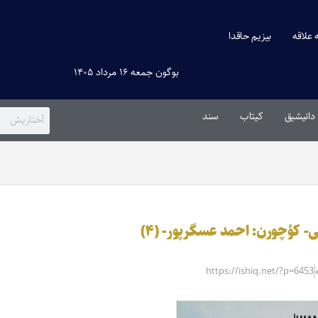
ه علاقه
بیزیم حاقدا
بوگون جمعه ۱۶ مرداد ۱۴۰۵
دانیشیق
کیتاب
سند
ی- کؤچورن: احمد عسگرپور- (۴)
https://ishiq.net/?p=6453