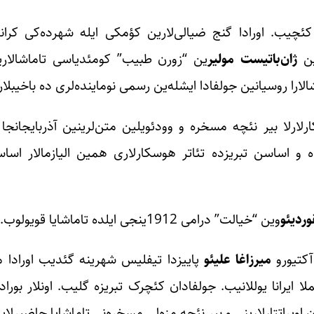
ئچیب. اورادا گنج ضیالی‌لارین کؤمکی‌ ایله شهرده‌کی کرانفو
ین
ژان‌باتیست مولیر
ین “زورن طبیب” کومئدیاسی‌ تاماشالار
شالارا روسیانین جولفادا ایشله‌ین رسمی نوماینده‌لری ده باخیبلار
ارلا بیر نئچه مسخره و وودئویلین متن‌لرینین آذربایجانجا ا
ه و اساسن تبریزده تئاتر هوسکارلاری همین الیازمالار اساسی
ردیئو
وین “خیالت” درامی 1912ینجی ایلده تاماشایا قویولوب.
آکتیورو
میرزاغا علیئو
پاییزدا تیفلیس شهرینه گئدیب اورادا 
ا ایرانا یوللانیب. جولفادان کئچرک تبریزه گلیب. اونلار بورادا
 اوپراتتارلارینی و بیر نئچه مزه‌لی مسخره‌نی تاماشایا حاضیرلاییب