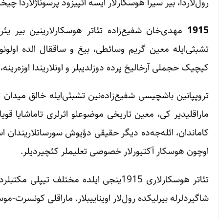
رول‌لاردا، بیر سیرا هوسکارلار ایسه ائپیزود پرسوناژلاردا چیخ
1915
مهدی‌خان شفیع‌زاده تئاتر هوسکارلارینین بیر یئ
تشبثی‌ایله معین گریم وسائطی، بیغ و ساققال الده اولونوب
کیچیک حجملی آرخالیخ پرده دوزلدیبلر و اونلاریندا اوزه‌رینه
تروپپانین باشچیسی شفیع‌زاده‌نین تشبثی‌ایله خالق میدان تئات
ماراقلیدیر کی، معین تاریخی موضوعلو اثرلری تاماشایا قوی
کاماندان، ائله‌جه‌ده دیگر حقیقی دؤیوش سورساتلاریندان اس
اوچون هوسکار آکتیورلار خصوصی تعلیملر کئچیردیلر.
تئاتر هوسکارلاری 1915ینجی ایلده مختلف 
شاگیردلرله بیرلیکده رول‌لار اویناییبلار. ماراقلی کونسرت-مو