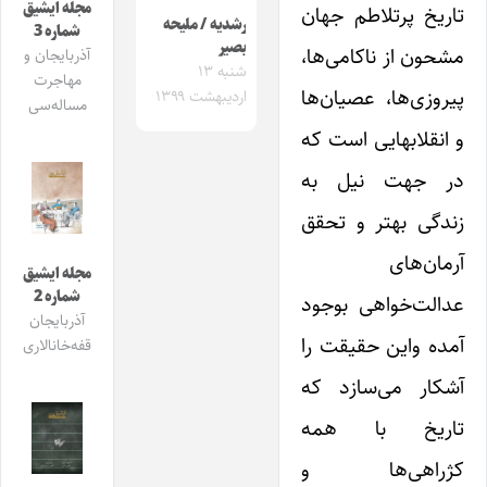
مجله ایشیق
تاریخ پرتلاطم جهان
رشدیه / ملیحه
شماره 3
بصیر
مشحون از ناکامی‌ها،
آذربایجان و
شنبه ۱۳
مهاجرت
پیروزی‌ها، عصیان‌ها
اردیبهشت ۱۳۹۹
مساله‌سی
و انقلابهایی است که
در جهت نیل به
زندگی بهتر‌ و تحقق
آرمان‌های‌
مجله ایشیق
شماره 2
عدالت‌خواهی بوجود
آذربایجان
آمده و‌این حقیقت را
قفه‌خانالاری
آشکار می‌سازد که
تاریخ با همه
کژراهی‌ها و