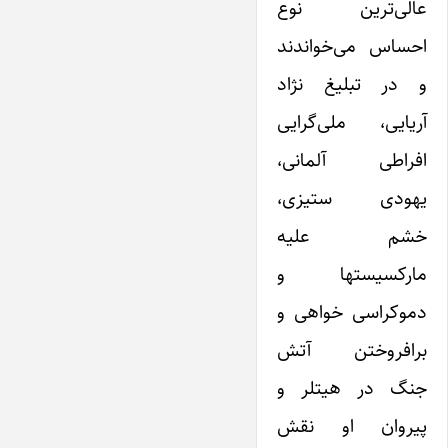
عالی‌ترین‌ نوع
احساس می‌خواندند
و در تبلیغ نژاد
آریایی، ملی‌گرایی
افراطی آلمانی،
یهودی ستیزی،
خشم‌ علیه
مارکسیستها و
دموکراسی خواهی و
برافروختن آتش
جنگ‌ در هیتلر و
پیروان او نقش