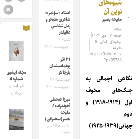
اردیبهشت ۱۴۰۲
شیوه‌های
نوین آن
استاد «سؤنمز»؛
ملیحه بصیر
شاعری متبحر و
زبان‌شناسی
مقاله‌
عالیقدر
جمعه ۲۷ مهر ۱۴۰۳
شنبه ۱۶
اوخوماق زامانی: 8
اردیبهشت ۱۴۰۲
دقیقه
https://ishiq.net/
۲۱ آذر
?p=35786
پوئماسیندان
پارچالار
مجله ایشیق
نگاهی اجمالی به
شماره 4
چهارشنبه ۲۹
آذربایجان
اردیبهشت ۱۴۰۰
جنگ‌های مخوف
توی‌لاری
میرزا فتحعلی
اول (۱۹۱۴-۱۹۱۸) و
آخوندزاده /
دوم
ملیحه
بصیر(سخنرانی)
جهانی(۱۹۳۹-۱۹۴۵)
یکشنبه ۱۴ دی
۱۳۹۹