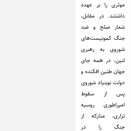
موثری را بر عهده
داشتند. در مقابل،
شعار صلح و ضد
جنگ کمونیست‌های
شوروی به رهبری
لنین، در همه جای
جهان طنین افکنده و
دولت نوبنیاد شوروی
پس از سقوط
امپراطوری روسیه
تزاری، متارکه از
جنگ را در