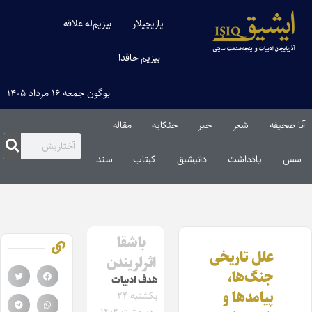
یازیچیلار
بیزیم‌له علاقه
بیزیم حاقدا
بوگون جمعه ۱۶ مرداد ۱۴۰۵
آنا صحیفه
شعر
خبر
حئکایه
مقاله‌
سس
یادداشت
دانیشیق
کیتاب
سند
باشقا
علل تاریخی
اثرلریندن
جنگ‌ها،
هدف ادبیات
پیامدها و
یکشنبه ۲۴