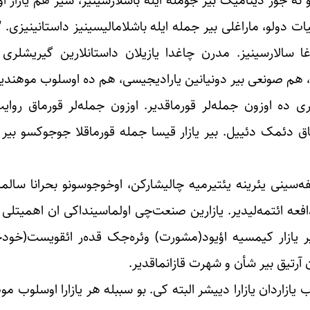
ت دولو، ماراغلی بیر جمله ایله باشلامالیسینیز داستانینیزی. 
آشاغا سالارسینیز. مدرن چاغدا یازیلان داستانلارین گیریشلر
راق، هم صونعی بیر دونیانین یارادیجیسی، هم ده اوسلوب موهندی
ی ده اوزون جمله‌لر قورماقدیر. اوزون جمله‌لر قورماق روایت
ماق دئمک دئییل. بیر یازار قیسا جمله قورماقلا جوجوکسو بیر 
فه‌سینی یئرینه یئتیرمیه چالیشارکن، اوخوجوسونو بحرانا سالماس
افعه ائتمه‌لیدیر. یازارین صنعت‌چی اولماسینداکی ان اهمیتلی
یر یازار کیمسیه اؤیود(مشورت) وئره‌جک قده‌ر ائقویست(خودخوا
 آرتیق بیر شأن و شهرت قازانماقدیر.
 یازاردان یازارا دییشر البته کی. بو سببله هر یازارا اوسلوب 