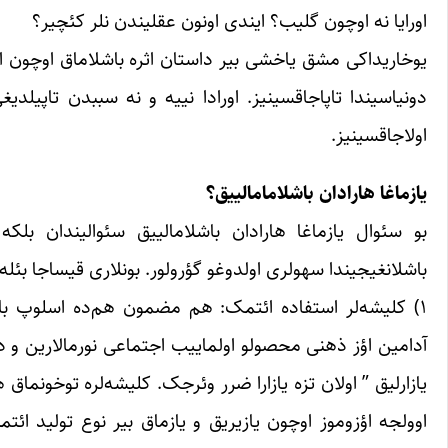
اورایا نه اوچون گلیب؟ ایندی اونون عقلیندن نلر کئچیر؟
یوخاریداکی مشق یاخشی بیر داستان اثره باشلاماق اوچون اولد
دونیاسیندا تاپاجاقسینیز. اورادا نییه و نه سببدن تاپیلدی
اولاجاقسینیز.
یازماغا هارادان باشلامامالییق؟
بو سئوال یازماغا هارادان باشلامالییق سئوالیندان بلکه
باشلانغیجیندا سهولری اولدوغو گؤرولور. بونلاری قیساجا بئله 
۱) کلیشه‌لر استفاده ائتمک: هم مضمون هم‌ده اسلوپ باخیم
آدامین اؤز ذهنی محصولو اولماییب اجتماعی نورمالارین و 
یازارلیق ” اولان تزه یازارا ضرر وئرجک. کلیشه‌لره توخونماق 
اوولجه اؤزوموز اوچون یازیریق و یازماق بیر نوع تولید ائتمک