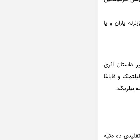
رله یازان و یا
یر داستان اثری
لیلتمک و قاباغا
ه بیلریک:
تقلیدی ده دئیه