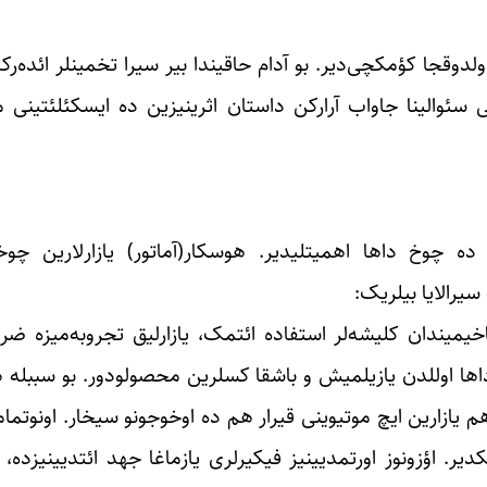
وقجا کؤمکچی‌دیر. بو آدام حاقیندا بیر سیرا تخمینلر ائده‌رکن
غی سئوالینا جاواب آرارکن داستان اثرینیزین ده ایسکئلئتینی 
 ده چوخ داها اهمیتلیدیر. هوسکار(آماتور) یازارلارین چوخ
سیرالایا بیلریک:
یندان کلیشه‌لر استفاده ائتمک، یازارلیق تجروبه‌میزه ضرر 
داها اوللدن یازیلمیش و باشقا کسلرین محصولودور. بو سببله 
هم یازارین ایچ موتیوینی قیرار هم ده اوخوجونو سیخار. اونوتمام
دیر. اؤزونوز اورتمدیینیز فیکیرلری یازماغا جهد ائتدیینیزده، ی