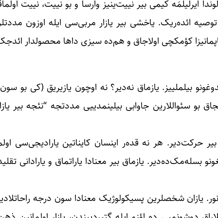
لوندا ایر‌لیلمَه کیمی بیر نییت‌ینیز وارسا و بو نییت، نییت او
ق توصیه ائده‌ریک. یاخشی بیر یازار مربی‌سی ایله اوزون مددت
تاپمانیزا کؤمکچی اولاجاق و هم‌ده سیزی داها محصولدار ائد‌جک
وغونو بیلملییز. یازماق نه‌دیر؟ نه اوچون یازیریق (کی بو سو
ق بو سئواللارین جاوابی بیلینمدییی مددتجه “نئجه بیر یازار
بیر حرکت‌دیر. هر نه قده‌ر اینسان کایناتین یارادیجی‌سی اول
 بسله‌مک‌ده‌دیر. یازماق بیر معنادا یاراتماق و یارادانی تقلید
ولونور. یازان شخصلرین پسیکولوژیک معنادا سون درجه راحاتلاد
یلاراق دوشونمیی ده اؤزو ایله گتیردییندن، یازار اولمانین ذ