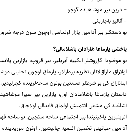
– درین بیر موشاهیده گوجو
– آنالیز باجاریغی
بو دستکلر بیر آدامین یازار اولماسی اوچون سون درجه ضروری
یاخشی یازماغا هارادان باشلامالی؟
بو موضودا گؤروشلر ایکییه آیریلیر. بیر قروپ، یازارین پلانس
اولاراق ماراق‌لانان نظریه پردازلار، یازماق اوچون تحلیلی د
ایناناراق کی بو شرطلر صنعتین بوتون ساحه‌لرینده کچرلیدیر،
داستان یازماغا باشلامادان اول، یازارین بیر سیرا موشاهیده
آشاغیداکی مشقی ائتمیش اولماق فایدالی اولاجاق.
ائوینیزین یاخینیندا بیر اجتماعی ساحه سئچین. بو ساحه قهوه خ
آدامین حیاتینی تخمین ائتمیه چالیشین. اونون موریدینده بو