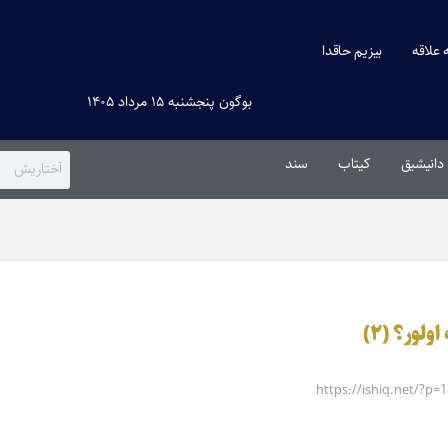
ه علاقه
بیزیم حاقدا
بوگون پنجشنبه ۱۵ مرداد ۱۴۰۵
دانیشیق
کیتاب
سند
ولور؟ (۲)
https://ishiq.net/?p=