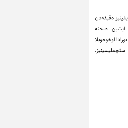
یغینیز دقیقه‌دن
بو ایشین صحنه
رادا اوخوجویلا
 سئچملیسینیز.