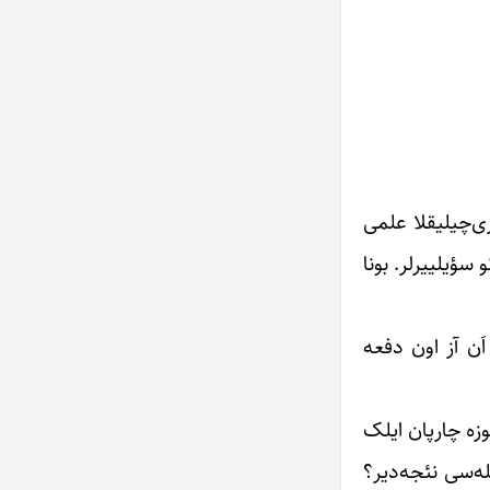
زی‌چیلیقلا علمی
سؤیلییرلر. بونا
اَن آز اون دفعه
وزه چارپان ایلک
ه‌سی نئجه‌دیر؟