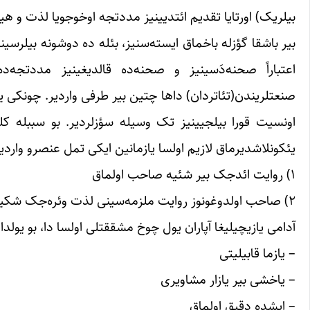
بیلریک) اورتایا تقدیم ائتدیینیز مددتجه اوخوجویا لذت و هیج
بیر باشقا گؤزله باخماق ایسته‌سنیز، بئله ده دوشونه بیلرسینی
اعتباراً صحنه‌دَسینیز و صحنه‌‌ده قالدیغینیز مددتج
صنعتلریندن(تئاتردان) داها چتین بیر طرفی واردیر. چونکی 
اونسیت قورا بیلجیینیز تک وسیله سؤزلردیر. بو سببله ک
یئکونلاشدیرماق لازیم اولسا یازمانین ایکی تمل عنصرو واردیر
۱) روایت ائد‌جک بیر شئیه صاحب اولماق
۲) صاحب اولدوغونوز روایت ملزمه‌سینی لذت وئره‌جک شکیل‌ده اوخوجویا یتیرمک.
آدامی یازیچیلیغا آپاران یول چوخ مشققتلی اولسا دا، بو یولد
– یازما قابیلیتی
– یاخشی بیر یازار مشاویری
– ایشده دقیق اولماق