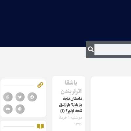
باشقا
اثرلریندن
داستان نئجه
یازیلار؟ یازارلیق
نئجه اولور؟ (۱)
دوشنبه ۱ خرداد
۱۳۹۶