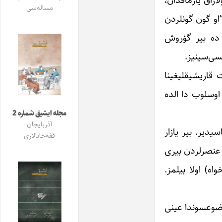
مساله‌سی
“او گون گونلردن
ی ده بیر گؤروش
سی‌سینیز.
 قاریشیقلیغینا
اوسلوب دا الده
مجله ایشیق شماره 2
آذربایجان
یدیر. بیر یازار
قفه‌خانالاری
 عنصرلردن بیری
ه) اولا بیلمز.
موضوعسوندا عینی