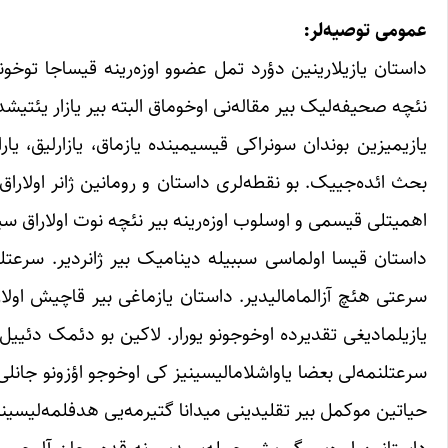
عمومی توصیه‌لر:
داستان یازیلارینین دؤرد تمل عضوو اوزه‌رینه قیساجا توخوند
نئچه صحیفه‌لیک بیر مقاله‌نی اوخوماق البته بیر یازار یئتی
یازیمیزین بوندان سونراکی قیسیمینده یازماق، یازارلیق، یا
بحث ائده‌جییک. بو نقطه‌لری داستان و رومانین ژانر اولاراق
اهمیتلی قیسمی و اوسلوب اوزه‌رینه بیر نئچه نوت اولاراق سیر
داستان قیسا اولماسی سببیله دینامیک بیر ژانردیر. سرعتلی
سرعتی هئچ آزالمامالیدیر. داستان یازماغی بیر قاچیش اولا
یازیلمادیغی تقدیرده اوخوجونو یورار. لاکین بو دئمک دئییل 
سرعتلنمه‌لی بعضا یاواشلامالیسینیز کی اوخوجو اؤزونو جانلی
حیاتین موکمل بیر تقلیدینی میدانا گتیرمه‌یی هدفلمه‌لیسینی
داستانین اوره‌یی گیریش جمله‌سیدیر. نه قده‌ر جان آلیجی و 