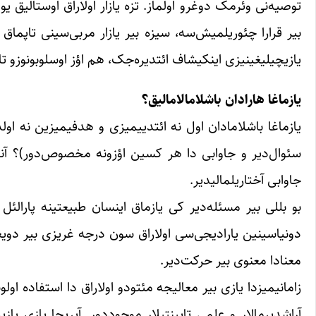
توصیه‌نی وئرمک دوغرو اولماز. تزه یازار اولاراق اوستالیق یو
بیر قرارا چئوریلمیش‌سه، سیزه بیر یازار مربی‌سینی تاپما
یازیچیلیغینیزی اینکیشاف ائتدیره‌جک، هم اؤز اوسلوبونوزو 
یازماغا هارادان باشلامالامالیق؟
یازماغا باشلامادان اول نه ائتدییمیزی و هدفیمیزین نه اولد
سئوال‌دیر و جاوابی دا هر کسین اؤزونه مخصوص‌دور)؟ آنجا
جاوابی آختاریلمالیدیر.
بو بللی بیر مسئله‌دیر کی یازماق اینسان طبیعتینه پارالئل 
دونیاسینین یارادیجی‌سی اولاراق سون درجه غریزی بیر دویغونو
معنادا معنوی بیر حرکت‌دیر.
زامانیمیزدا یازی بیر معالیجه مئتودو اولاراق دا استفاده ا
آراشدیرمالار و علمی تاپینتیلار موجوددور. آیریجا یازی یاز