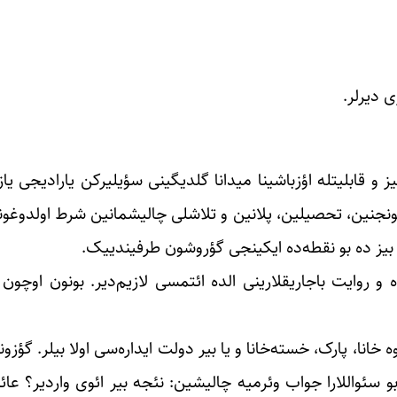
 دیرلر.
یز و قابلیتله اؤزباشینا میدانا گلدیگینی سؤیلیرکن یارادیجی یا
وشونجنین، تحصیلین، پلانین و تلاشلی چالیشمانین شرط اولدوغونو 
 بیز ده بو نقطه‌ده ایکینجی گؤروشون طرفیندییک.
 و روایت باجاریقلارینی الده ائتمسی لازیم‌دیر. بونون اوچون 
انا، پارک، خسته‌خانا و یا بیر دولت ایداره‌سی اولا بیلر. گؤزون
 سئواللارا جواب وئرمیه چالیشین: نئجه بیر ائوی واردیر؟ عائل