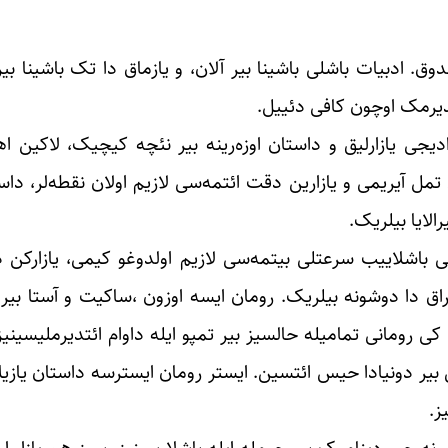
وق. ادبیات باشلی باشینا بیر آلان، و یازماق دا تک باشینا بی
شدیرمک اوچون کافی دئییل.
رادیجی یازارلیق و داستان اوزه‌رینه بیر نئچه کیچیک، لاکین ا
 تمل آیریمی و یازارین دقت ائتمه‌سی لازیم اولان نقطه‌لر، داس
الایا بیلریک.
 باشلاییب سرعتلی بیتمه‌سی لازیم اولدوغو کیمی، یازارکن ده 
راق دا دوشونه بیلریک. رومان ایسه اوزون ،ساکیت و آستا بیر 
کی رومانی تمامیله حالسیز بیر تمپو ایله داوام ائتدیرملیسین
 بیر دونیادا حیس ائتسین. ایستر رومان ایستر‌سه داستان یازی
ز.
نه جور دینامیک بیر جومله ایله باشلارسینیز، سیز هم یازار اول