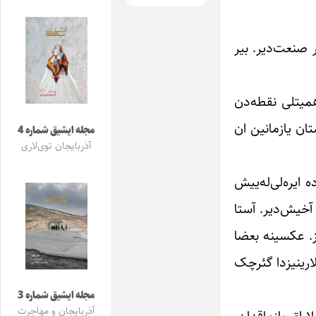
ر صنعت‌دیر. بیر
همیتلی نقطه‌دن
تان یازمانین ان
مجله ایشیق شماره 4
آذربایجان توی‌لاری
ایره‌لی‌له‌ییش
آخیش‌دیر. آستا
یز. عکسینه بعضا
لارینیزدا گئرچک
مجله ایشیق شماره 3
آذربایجان و مهاجرت
اراق یازماقدان،