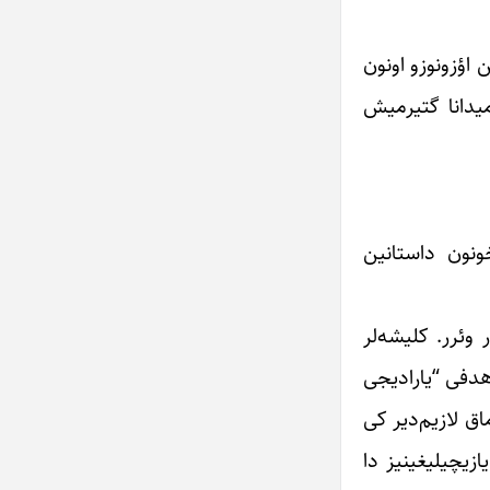
 اؤزونوزو اونون
میدانا گتیرمیش
ونون داستانین
وئرر. کلیشه‌لر
هدفی “یارادیجی
اق لازیم‌دیر کی
ازیچیلیغینیز دا