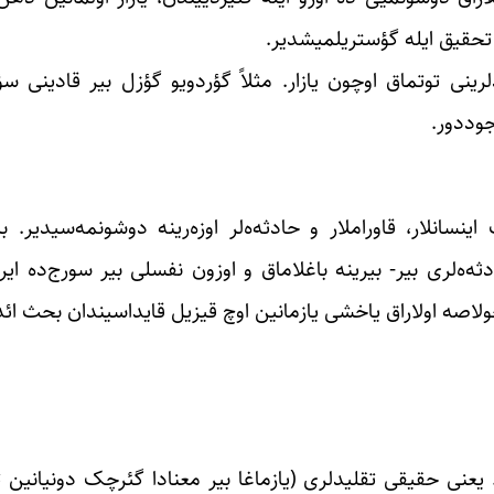
 تحقیق ایله گؤستریلمیشدیر.
نی توتماق اوچون یازار. مثلاً گؤردویو گؤزل بیر قادینی سؤزل
جوددور.
نسانلار، قاوراملار و حادثه‌ه‌لر اوزه‌رینه دوشونمه‌سیدیر. ب
ثه‌ه‌لری بیر- بیرینه باغلاماق و اوزون نفسلی بیر سورج‌ده ایر
اصه اولاراق یاخشی یازمانین اوچ قیزیل قایداسیندان بحث ائد
 یعنی حقیقی تقلیدلری (یازماغا بیر معنادا گئرچک دونیانین 