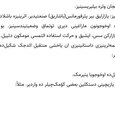
ان وئره بیلیریسینیز.
ز: یازارلیق بیر پئرفورمانس(باشاریق) صنعتیدیر. اثرینیزه باشلاد
ه‌ده اوخوجونون ماراغینی دیری توتماق وضعیتیندسینیز. 
یازارکن سس، ایشیق و حرکت استفاده ائتمسی مومکون دئییل. بو
لمه‌لرینیزی داستانینیزی ان یاخشی منتقیل ائدجک شکیل‌ده
:
ا یازیچینی دستکلین بعضی کؤمک‌چیلر ده واردیر. مثلاً: