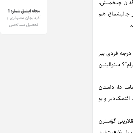
لماقدان چیخمیش،
مجله ایشیق شماره 1
لر چالیشماق هم
آذربایجان معلم‌لری و
.
تحصیل مساله‌سی
ن درجه فردی بیر
ام”؟ سئوالینین
ماسا دا، داستان
 ائتمک‌دیر و بو
یقلارینی گؤسترن
هن‌سل ظرفیت‌نین