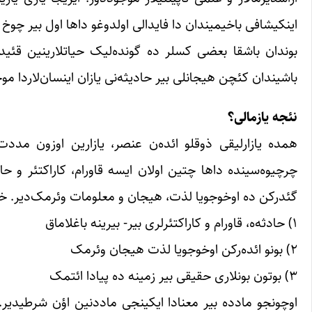
اینکیشافی باخیمیندان دا فایدالی اولدوغو داها اول بیر چوخ
بوندان باشقا بعضی کسلر ده گونده‌لیک حیاتلارینین قئیدلری
باشیندان کئچن هیجانلی بیر حادیثه‌نی یازان اینسان‌لاردا مو
نئجه یازمالی؟
همده یازارلیقی ذوقلو ائده‌ن عنصر، یازارین اوزون مددت ای
چرچیوه‌سینده داها چتین اولان ایسه قاورام، کاراکتئر و حاد
گئدرکن ده اوخوجویا لذت، هیجان و معلومات وئرمک‌دیر. خول
۱) حادثه‌ه، قاورام و کاراکتئرلری بیر- بیرینه باغلاماق
۲) بونو ائده‌رکن اوخوجویا لذت هیجان وئرمک
۳) بوتون بونلاری حقیقی بیر زمینه ده پیادا ائتمک
اوچونجو مادده بیر معنادا ایکینجی ماددنین اؤن شرطیدیر.