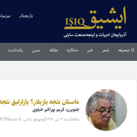
یازیچیلار
بیزیم‌ل
آنا صحیفه
شعر
خبر
حئکایه
مقاله‌
سس
یادداشت
داستان نئجه یازیلار؟ یازارلیق نئجه ا
چئویرن: کریم پوراکبر خیاوی
مقاله‌
شنبه ۳ تیر ۱۳۹۶
اوخوماق زامانی: 8 دقیقه
18790