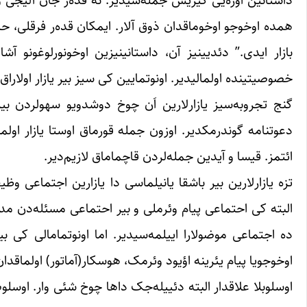
همده اوخوجو اوخوماقدان ذوق آلار. ایمکان قده‌ر فرقلی، حیا
بازار ایدی.” دئدیینیز آن، داستانینیزین اوخونورلوغونو 
خصوصیتینده اولمالیدیر. اونوتمایین کی سیز بیر یازار اولا
گنج تجروبه‌سیز یازارلارین اَن چوخ دوشدویو سهولردن بیر
دعوتنامه گوندرمکدیر. اوزون جمله قورماق اوستا یازار اول
ائتمز. قیسا و آیدین جمله‌لردن قاچماماق لازیم‌دیر.
تزه یازارلارین بیر باشقا یانیلماسی دا یازارین اجتماعی وظی
البته کی احتماعی پیام وئرملی و بیر احتماعی مسئله‌دن مد
ده اجتماعی موضولارا اییلمه‌سیدیر. اما اونوتمامالی کی ب
اوخوجویا پیام یئرینه اؤیود وئرمک، هوسکار(آماتور) اولماقدان
اوسلوبلا علاقدار البته دئییله‌جک داها چوخ شئی وار. اوسلوب