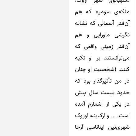
شهبانوی شهر اروک،
لکه‌ی سومر» که هم
‌قدر آسمانی که نشانه
گرشی ماورایی و هم
‌قدر زمینی واقعی که
‌توانستند بر او تکیه
نند. (شخصیت او چنان
 من تأثیرگذار بود که
دود بیست سال پیش
 یکی از اشعارم آمده
ت: … و ارک‌ینـه اوروک
ری‌نین ایناناسی آرخا