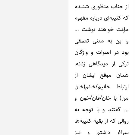
ز جناب منظوری شنیدم
 کتیبه‌ای درباره مفهوم
ؤنث خواهند نوشت …
 این به معنی تعمقی
د در اصوات و واژگان
کی از دیدگاهی زنانه.
مان موقع ایشان از
تباط خانیم/خانم(خان
ن) با خان/قان/خون و
 گفتند و با توجه به
الی که از بقیه کتیبه‌ها
راغ داشتم و نیز