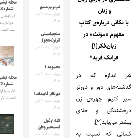
مجله ایشیق
تبریزیم منیم
شماره 3
و زنان
چهارشنبه ۱۰ تیر
آذربایجان و
۱۴۰۵
با نکاتی درباره‌ی کتابِ
مهاجرت
مساله‌سی
مفهوم «مؤنث» در
سئچیلمیش
اثرلر(معجز)
زبان‌ـ‌فکر‌[۱]
چهارشنبه ۱۰ تیر
۱۴۰۵
فرانک فرید*
مجموعه ۱
ر اندازه که در
چهارشنبه ۱۰ تیر
مجله ایشیق
۱۴۰۵
شماره 2
شته‌های دور و دورتر
آذربایجان
دورنالار قاییداندا
یر کنیم، چهره‌ی زن
قفه‌خانالاری
چهارشنبه ۱۰ تیر
۱۴۰۵
رخشندگی و جلای
شتر می‌یابد[۲].
ائله اوغول
ایسته‌ییر وطن
سانی که نسبت به
چهارشنبه ۱۰ تیر