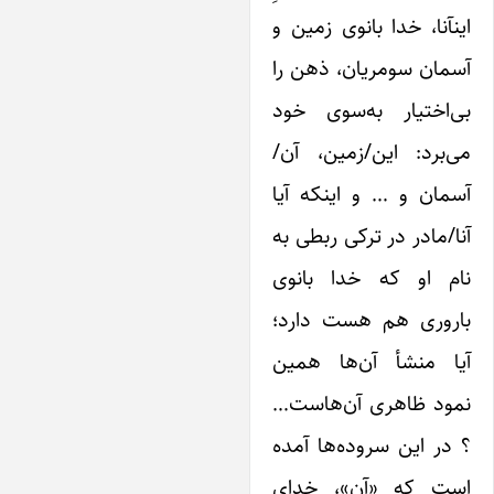
نآنا، خدا بانوی زمین و
مان سومریان، ذهن را
ی‌اختیار به‌سوی خود
‌برد: این/زمین، آن/
مان و … و اینکه آیا
ا/مادر در ترکی ربطی به
ام او که خدا بانوی
اروری هم هست دارد؛
یا منشأ آن‌ها همین
مود ظاهری آن‌هاست…
در این سروده‌ها آمده
ست که «آن»، خدای