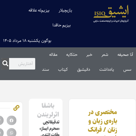
یازیچیلار
بیزیم‌له علاقه
بیزیم حاقدا
بوگون یکشنبه ۱۸ مرداد ۱۴۰۵
صحیفه
شعر
خبر
حئکایه
مقاله‌
یادداشت
دانیشیق
کیتاب
سند
باشقا
مختصری در
اثرلریندن
باره‌ی زبان و
تدقیقاتچی
زنان / فرانک
«محرم ایماز»
وفات ائتدی