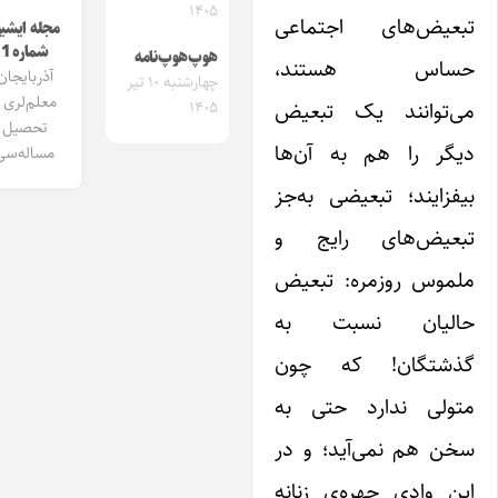
۱۴۰۵
بعیض‌های اجتماعی
مجله ایشیق
شماره 1
هوپ‌هوپ‌نامه
ساس هستند،
آذربایجان
چهارشنبه ۱۰ تیر
معلم‌لری و
ی‌توانند یک تبعیض
۱۴۰۵
تحصیل
یگر را هم به آن‌ها
مساله‌سی
فزایند؛ تبعیضی به‌جز
بعیض‌های رایج و
لموس روزمره: تبعیض
الیان نسبت به
ذشتگان! که چون
تولی ندارد حتی به
خن هم نمی‌آید؛ و در
ن وادی چهره‌ی زنانه