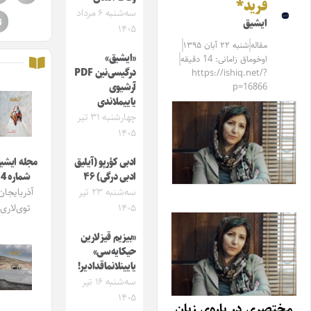
فرید*
سه‌شنبه ۶ مرداد
ایشیق
۱۴۰۵
مقاله‌
شنبه ۲۲ آبان ۱۳۹۵
«ایشیق»
اوخوماق زامانی: 14 دقیقه
درگیسی‌نین PDF
https://ishiq.net/?
p=16866
آرشیوی
یاییملاندی
چهارشنبه ۳۱ تیر
۱۴۰۵
ادبی کؤرپو (آیلیق
مجله ایشیق
ادبی درگی) ۴۶
شماره 4
سه‌شنبه ۲۳ تیر
آذربایجان
۱۴۰۵
توی‌لاری
«بیزیم قیزلارین
حیکایه‌سی»
یایینلانماقدادیر!
سه‌شنبه ۱۶ تیر
۱۴۰۵
ختصری در باره‌ی زبان