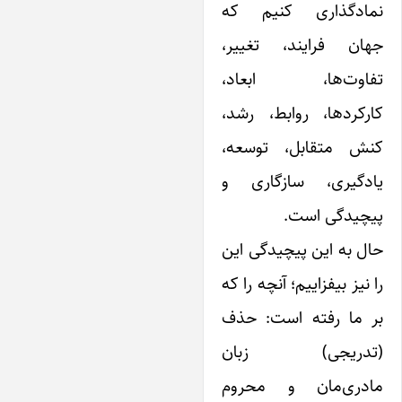
مادگذاری کنیم که
هان فرایند، تغییر،
فاوت‌ها، ابعاد،
رکردها، روابط، رشد،
نش متقابل، توسعه،
ادگیری، سازگاری و
یچیدگی است.
ل به این پیچیدگی این
 نیز بیفزاییم؛ آنچه را که
ر ما رفته است: حذف
تدریجی) زبان
ادری‌مان و محروم