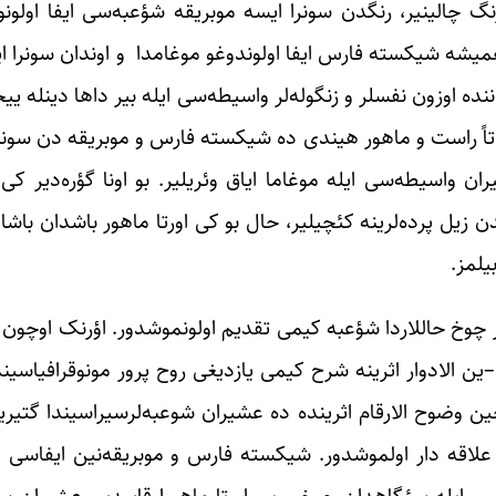
 چالینیر، رنگدن سونرا ایسه موبریقه شؤعبه‌سی ایفا اولونو
ه همیشه شیکسته فارس ایفا اولوندوغو موغامدا و اوندان سونرا ا
نده اوزون نفسلر و زنگوله‌لر واسیطه‌سی ایله بیر داها دینله یی
. عادتاً راست و ماهور هیندی ده شیکسته فارس و موبریقه دن سون
یران واسیطه‌سی ایله موغاما ایاق وئریلیر. بو اونا گؤره‌دیر 
 زیل پرده‌لرینه کئچیلیر، حال بو کی اورتا ماهور باشدان باشا زی
یلمز.
وخ حاللاردا شؤعبه کیمی تقدیم اولونموشدور. اؤرنک اوچون او
–ین الادوار اثرینه شرح کیمی یازدیغی روح پرور مونوقرافیاسین
جین وضوح الارقام اثرینده ده عشیران شوعبه‌لر‌سیراسیندا گتی
لاقه دار اولموشدور. شیکسته فارس و موبریقه‌نین ایفا‌سی و
ی ایله سئگاهدان چیخیب و اورتا ماهورا قاییدیر. عشیران بی