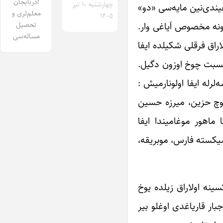
آذربایجان
چهارشنبه ۱۰ تیر
هیندی‌نین مایه‌سی «دو»
معلم‌لری و
۱۴۰۵
ؤزونه مخصوص اَیاغی وار.
تحصیل
مساله‌سی
اراق فرقلی شکیلده ایفا
 نیسبت چوخ اوزون دگیل.
ماهور بو شوعبه‌لر و گوشه‌لرله ایفا اولونارمیش :
اوچ حزین، میرزه حسین
ماهور موغامیندا ایفا
 شیکسته فارس، موبریقه،
نه اولاراق زیلده یوخ
بار قاریاغدی اوغلو بیر