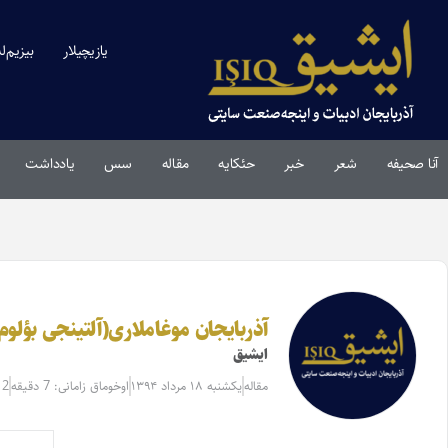
یازیچیلار
بیزیم‌ل
آنا صحیفه
شعر
خبر
حئکایه
مقاله‌
سس
یادداشت
آذربایجان موغاملاری(آلتینجی بؤلوم
ایشیق
مقاله‌
یکشنبه ۱۸ مرداد ۱۳۹۴
اوخوماق زامانی: 7 دقیقه
12