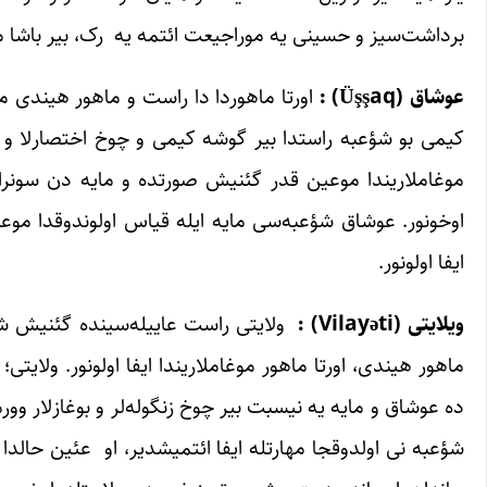
برداشت‌سیز و حسینی یه موراجیعت ائتمه یه رک، بیر باشا 
عوشاق
(Üşşaq) :
اورتا ماهوردا دا راست و ماهور هیندی مو
کیمی بو شؤعبه راستدا بیر گوشه کیمی و چوخ اختصارلا و بیر
موغاملاریندا موعین قدر گئنیش صورتده و مایه دن سونرا 
اوخونور. عوشاق شؤعبه‌سی مایه ایله قیاس اولوندوقدا مو
ایفا اولونور.
ویلایتی
(Vilayəti) :
ولایتی راست عاییله‌سینده گئنیش شک
ماهور هیندی، اورتا ماهور موغاملاریندا ایفا اولونور. ولایت
ده عوشاق و مایه یه نیسبت بیر چوخ زنگوله‌لر و بوغازلار وور
شؤعبه نی اولدوقجا مهارتله ایفا ائتمیشدیر، او عئین حالد