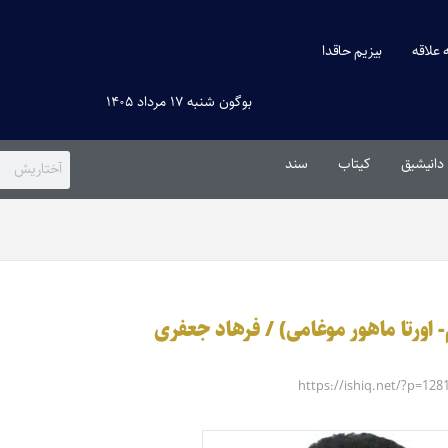
ه علاقه
بیزیم حاقدا
بوگون شنبه ۱۷ مرداد ۱۴۰۵
دانیشیق
کیتاب
سند
- اورتا ماهور موغامی) / فرهاد جعفری
https://ishiq.net/?p=128