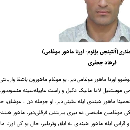
لاری(آلتینجی بؤلوم- اورتا ماهور موغامی)
فرهاد جعفری
ضوو اورتا ماهور موغامی‌دیر. بو موغام ماهورون باشقا واریانت
کیمی موستقیل لادا مالیک دگیل و راست عاییله‌سینه منسوبدور.
خمینا ماهور هیندی ایله عئینی‌دیر. او جومله دن : عوشاق، 
یکی موغامین مایه‌سی ده بیری بیریندن فرقلی‌دیر. ماهور هیند
و قرایی ایله ماهور هیندی یه ایاق وئریلیر، حال بو کی اورتا