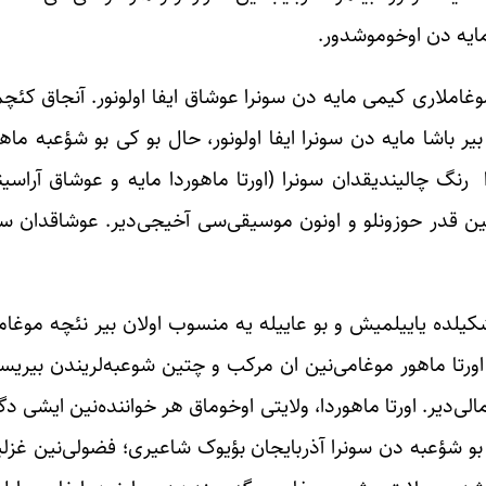
مایه دن اوخوموشدور.
غاملاری کیمی مایه دن سونرا عوشاق ایفا اولونور. آنجاق کئچم
 باشا مایه دن سونرا ایفا اولونور، حال بو کی بو شؤعبه ماهو
رنگ چالیندیقدان سونرا (اورتا ماهوردا مایه و عوشاق آراسی
عین قدر حوزونلو و اونون موسیقی‌سی آخیجی‌دیر. عوشاقدان س
یلده یاییلمیش و بو عاییله یه منسوب اولان بیر نئچه موغام
ی؛ اورتا ماهور موغامی‌نین ان مرکب و چتین شوعبه‌لریندن بیریس
مالی‌دیر. اورتا ماهوردا، ولایتی اوخوماق هر خواننده‌نین ایشی
ا بو شؤعبه دن سونرا آذربایجان بؤیوک شاعیری؛ فضولی‌نین غ