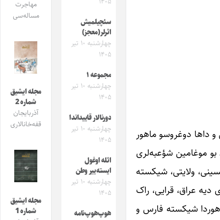
۱۴۰۵
مهاجرت
مساله‌سی
سئچیلمیش
اثرلر(معجز)
چهارشنبه ۱۰ تیر
۱۴۰۵
مجموعه ۱
چهارشنبه ۱۰ تیر
مجله ایشیق
۱۴۰۵
شماره 2
آذربایجان
دورنالار قاییداندا
قفه‌خانالاری
چهارشنبه ۱۰ تیر
ی و داها دوغروسو ماهور
۱۴۰۵
 بو موغامین شؤعبه‌لری
ائله اوغول
حسینی، ولایتی، شیکسته
ایسته‌ییر وطن
چهارشنبه ۱۰ تیر
ی دیه عراق، قرایی، راک
۱۴۰۵
مجله ایشیق
 ماهوردا شیکسته فارس و
شماره 1
هوپ‌هوپ‌نامه