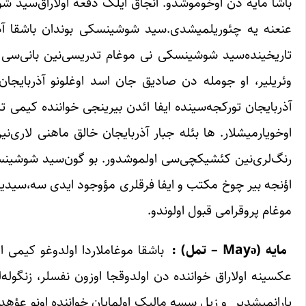
باشا مایه دن اوخوموشدو. آنجاق ایلک دفعه اولاراق‌سید شو
عنعنه یه چئوریلمیشدی.‌سید شوشینسکی بوندان باشقا آذرب
تاریخینده‌سید شوشینسکی نی موغام تدریسی‌نین بانی‌سی کی
وئریلیر، او جومله دن صادیق جان اسد اوغلونو آذربایجان 
آذربایجان تورکجه‌سینده ایفا ائدن بیرینجی خواننده کیمی ت
اوخویارمیشلار. ها بئله جبار آذربایجان خالق ماهنی لاری‌
رنگ‌لری‌نین کئشیکچی‌سی اولموشدور. بو گون‌سید شوشینسکی
اؤنجه بیر چوخ مکتب و ایفا فرقلری مؤوجود ایدی سه،‌سیدین
موغام پروقرامی قبول اولوندو.
مایه
(Mayə –
تمل) :
باشقا موغاملاردا اولدوغو کیمی او
عکسینه اولاراق خواننده دن اولدوقجا اوزون نفسلر، زنگوله‌ل
یارانمیشدیر و زیل سسه مالیک اولمایان خواننده اونو عؤهده‌