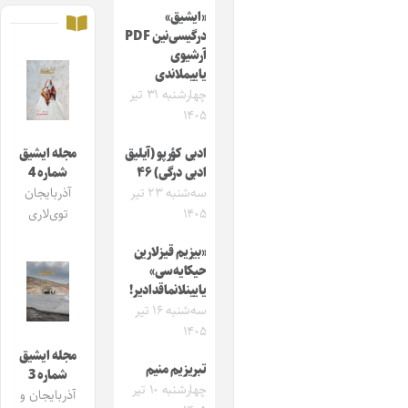
«ایشیق»
درگیسی‌نین PDF
آرشیوی
یاییملاندی
چهارشنبه ۳۱ تیر
۱۴۰۵
ادبی کؤرپو (آیلیق
مجله ایشیق
ادبی درگی) ۴۶
شماره 4
سه‌شنبه ۲۳ تیر
آذربایجان
۱۴۰۵
توی‌لاری
«بیزیم قیزلارین
حیکایه‌سی»
یایینلانماقدادیر!
سه‌شنبه ۱۶ تیر
۱۴۰۵
مجله ایشیق
تبریزیم منیم
شماره 3
چهارشنبه ۱۰ تیر
آذربایجان و