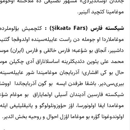
جاندان اوساندیردی» مشهور تصنیفی ده ملاحتله اوخوموشدو
موغامینا کئچید آلینیر.
شیکسته فارس
(Şikəatə Fars)
:
کئچمیش بؤلوملرده ا
موغاملاردا او جومله دن راست عاییله‌سینده اولدوقجا گئنیش
داشییر، آنجاق بو شؤعبه؛ فارس خالقی و فارس (ایران) موسی
محمد علی یئوین دئدیکلرینه اساسلاناراق آدی چکیلن موسی
حال بو کی افشاری؛ آذربایجان موغامیندا شور عاییله‌سینه
بیری‌سی‌دیر. باشقا طرفدن ایسه بو گون آذربایجاندا اووش
شیکسته فارسین آدیندان آسیلی اولمایاراق بو موغام شؤع
موغامدا ایفا اولونورسا، اؤز حؤوزونلولوگو و یانیقلیلیغی ای
اولوندوغونا گؤره بو موغاما اؤزل احوال و روحیه بخش ائدیر.