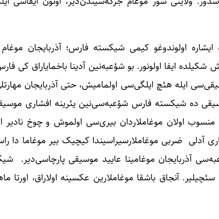
ر. ولایتی شور موغام جرگه‌سیندن‌دیر، اونون ایفا‌سی ایل
یشاره اولوندوغو کیمی شیکسته فارس؛ آذربایجان موغام ای
 شکیلده ایفا اولونور. بو شؤعبه‌نین آدینا باخمایاراق کی فا
قی‌سی ایله هئچ ایلگی‌سی اولمامیش، حتی آذربایجان مهارتلی
قی ده شیکسته فارس شؤعبه‌سی‌نین یئرینه افشاری موسیقی پ
 منسوب اولان موغاملاردان بیری‌سی اولموش و چوخ نادیر ایف
اری آدلی ضربی موغاملار‌سیراسیندا کیچیک بیر موغاما دا را
به‌سی آذربایجان موغامینا عایید موسیقی پارچا‌سی‌دیر. 
له سئچیلیر. آنجاق باشقا موغاملارین عکسینه اولاراق، اورتا ماه