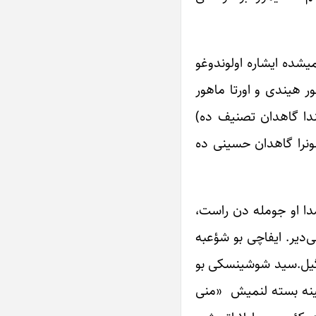
یشده ایشاره اولوندوغو
ر هیندی و اورتا ماهور
ندا گاهدان تصنیف ده)
ونرا گاهدان حسینی ده
دا او جومله دن راست،
ی‌دیر. ایفاچی بو شؤعبه
 دگیل.‌سید شوشینسکی بو
زلینه بسته لنمیش «منی