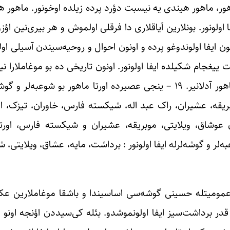
 ماهور، ماهور هیندی یه نیسبت دؤرد پرده زیلده اوخونور. ماهور 
فا اولونور. بونلارین اَیاقلاری دا فرقلی اولموش و هر بیری‌نین ا
ون ایفا اولوندوغو پرده و اونون احوال و روحیه‌سیندن آسیلی اول
بت ییغجام شکیلده ایفا اولونور. اونون تاریخی ده بو موغاملارا
بو موغام تارین اورتا‌سیملرینده ایفا اولوندوغو اوچون اورتا ماهور آدلانیر. ۱۹ – ینجی عصیرده اورتا 
بریقه، عشیران، راک عبد اله، شیکسته فارس، خاوران، تیزک، 
 عوشاق، ویلایتی، موبریقه، عشیران و شیکسته فارس، اورتا 
ه‌لر و گوشه‌لرله ایفا اولونور : برداشت، مایه، عشاق، ویلایتی،
عمومیتله حسینی گوشه‌سی اساسیندا و باشقا موغاملارین عکسی
قدر برداشت‌سیز ایفا اولونموشدو. بئله کی‌سیددن اؤنجه اونو ج