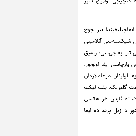
ه کئچیجی اولاراق شور
فاچیلیغیندا بیر چوخ
رس شیکسته‌سی آنلامینی
 تار ایفاچی‌سی؛ وامیق
ارچاسی ایفا اولونور.
ا اولونان موغاملاردان
ست گلیریک. بئله لیکله
شیکسته فارس هر هانسی
ور دا زیل پرده ده ایفا