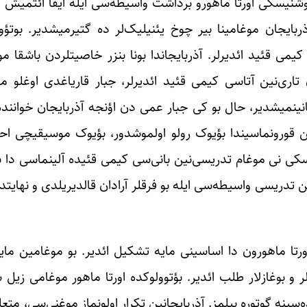
شنیسکی اورتا ماهورو برداشت واسیطه‌سی ایله ایفا ائتمیش و 
ایجان موغامینا بیر چوخ یئنیلیک‌لر ده گتیرمیشدیر. بوتؤول
می قئید ائدیرلر. آذربایجاندا بونا بنزر خاصیتلردن باشقا 
تاری‌نین آتاسی کیمی قئید ائدیرلر، جبار قاریاغدی اوغلو م
انینمیشدیر، حال بو کی جبار عمی دن اؤنجه آذربایجان خواننده
نین قورونماسیندا بؤیوک رولو اولموشدور، بؤیوک موسیقیچی احم
 نی موغام تدریسی‌نین بانی‌سی کیمی قئیده آلینماسی دا بون
 تدریسی واسیطه‌سی ایله بو فرقلر آرادان قالدیریلدی و نهایت
رتا ماهورون دا اساسینی مایه تشکیل ائدیر. بو موغامین مای
ر و بوغازلار طلب ائدیر. بؤتوولوکده اورتا ماهور موغامی زیل
سینه گوتوره بیلمز. آذربایجانین تکرار اولونماز موغنی‌سی، متع