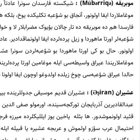
موبریقه
(Mübərriqə) :
شیکسته فارسدان سونرا عادتاً رنگ
موغاملاردا ایفا اولونور، آنجاق بو شؤعبه تکلیکده یوخ، بلک
فارسدا هم ده موبریقه ده تار چالان بؤیوک مضرابلار لا و خوان
شؤعبه‌لر اورتا ماهوردا و زیل پرده‌لرده ایفا اولونماقدادیر
اولونور. حال بو کی اورتا ماهوردا بو شؤعبه‌لردن سونرا عش
موغاملاریندا عیراق واسیطه‌سی ایله موغامین اورتا پرده‌لریندن
حالدا عیراق شؤعبه‌سی چوخ زیلده اولدوغو اوچون ایفا اولونا ب
عشیران
(Əşiran) :
عشیران قدیم موسیقی جدوللرینده بیر چ
عبدالقادیرین آذربایجان تورکجه‌سینده، اورمولو صفی الدین 
قئید اولونموشدور. ها بئله یاخین یوز ایللیکلرده میرزه فر
احتیمال عرب سؤزو اولموش و عربجه عشیره یا قبیله ایله ع
سئگاه موغامینا کئچید آلمیش و عشیرانین ایاغی واسیطه‌س