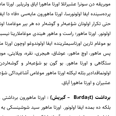
موبریقه دن سونرا عشیرانلا اورتا ماهورا ایاق وئریلیر. اورتا
پرده‌سینده ایفا اولونورسا، اورتا ماهورون مایه‌سی «فا» دا ای
حتی تکرار اولونان شؤعبه‌لر و گوشه‌لر ده هر بیر موغامدا اون
اولونور. اورتا ماهور؛ راست و ماهور هیندی موغاملارینا نیس
پس ماهور، اوچ ماهور، عوشاق، هیجری، نقره، ویلایتی، مو
سئگاهی و اورتا ماهور. بو گون بو شؤعبه‌لر و گوشه‌لردن
اولونماقدادیر.بئله لیکله اورتا ماهور موغامی آشاغیداکی شؤعب
عشیران و اورتا ماهورا اَیاق.
برداشت
(Bərdaşt –
گیریش)
: اورتا ماهورون برداشتی 
بلکه ده بمده ایفا اولونور. اورتا ماهور ‌سید شوشینسکی یه 