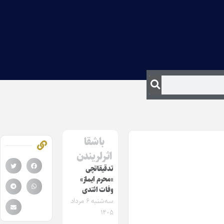
باشقا
اثرلریندن
تدقیقاتچی
«محرم ایماز»
وفات ائتدی
سه‌شنبه ۶ مرداد
۱۴۰۵