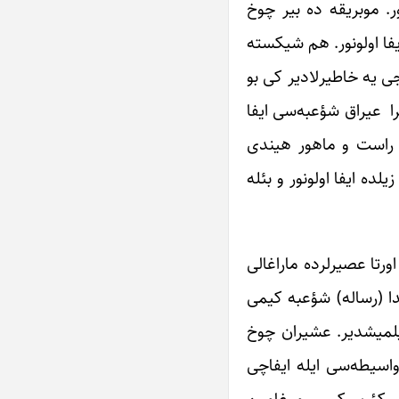
ر. موبریقه ده بیر چوخ
یفا اولونور. هم شیکسته
جی یه خاطیرلادیر کی بو
را عیراق شؤعبه‌سی ایفا
کی راست و ماهور هیندی
لده ایفا اولونور و بئله
رتا عصیرلرده ماراغالی
دا (رساله) شؤعبه کیمی
ریلمیشدیر. عشیران چوخ
اسیطه‌سی ایله ایفاچی
ر کؤرپو کیمی موغامین