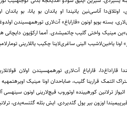
وشاق یارپاق‌لاریندان یئمه‎یی‌ده اویره‎نمیشدی، اوتلاق‌دا آناسی‌نین یانیندا او یاندان بو یانا،
سئوینجین‎دن یئر- گویه سیغمیردی. اینجه بئلی، نازیک توپ
«ترلان»ین مینیک واختی گلیب چاتمیشدی. آمما ارکؤیون دایچانی 
نشریه‎لرین یازدیغ
بیر آز چتین اولسا دا سونرالار 
قیرپیمیندا اوزون بیر یول گئدیردی. ایش بئله گئتسه‌یدی، ترلانی