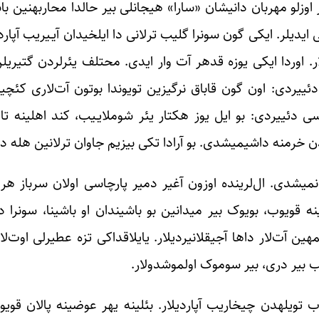
تاسف کی، بئله اولمادی، بیر گئ
گئده‌ندن سونرا آج- سوسؤز اوستو آچیق بیر تویله‎یه سالدیلار. اوردا ایکی یوزه قده‎ر آت وا
ی دئییردی: اون گون قاباق نرگیزین تویوندا بوتون آت‌لاری کئ
سی دئییردی: بو ایل یوز هکتار یئر شوملایـیب، کند اهلینه 
ارینا نه‎لر گله‎جه‌یینی بیلمیردیلر… مشق‎لر باشلانمیشدی. ال‌لرینده اوزون آغیر دمیر پارچاسی اول
ه‎دن چیخاردیب، نئچه یوز کیلو داش تورپاغی کوره‌ک‎لرینه قویوب، بویوک بیر میدانین بو باشیندان او با
گتیریردیلر. سربازلارین بو جور آغیل‎سیز ایش‎لرینی باشا دوشمه‎ین آت‌لار داها آجیقلانیردیلار. یایلاقداکی
بیر گئجه، قارانلیقدا، ایکی سرباز ترلانین باشینا نوختا ووروب تویله‎دن چیخاریب آپاردیلار. بئلینه ی