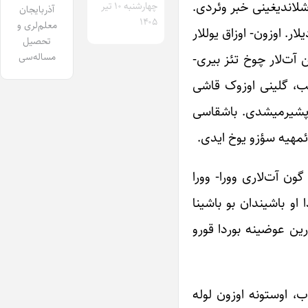
جه تلویزیون‌دا، همیشه گولر اوزلو مهربان دانیشان «سارا» هیجانلی بیر حالدا محاربه‎نین باشلاندیغینی خبر وئردی.
چهارشنبه ۱۰ تیر
آذربایجان
۱۴۰۵
معلم‌لری و
اوردونون ایسته‎یینه گؤره، بوتون آت‌لار جبهه‎یه گونده‎‎ریلمه‎لی‌ ایدیلر. ایکی گون سونرا گلیب ترلانی دا ایلخی‎دان آیـیریب آپاردیلار. اوزون- اوزاق یو‎ل‎لار
تحصیل
ر ایدی. محتلف یئرلردن گتیریلن آت‌لار چوخ تئز بیری-
مساله‌سی
چیب، گلینی اوزوک قاشی
تاپشیرمیشدی. باشقاسی
ان سرباز هر گون آت‌لاری وورا- وورا
شینا، سونرا دا او باشیندان بو باشینا
 تزه عطیرلی اوت‌لارین عوضینه بوردا قورو
هر عوضینه پالان قویوب، اوستونه اوزون لوله