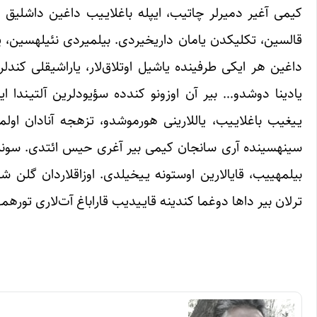
قالسین، تک‎
یـیغیب باغلایـیب، یال
سینه‎سینده آری سانجان کیمی بیر آغری حیس ائتدی. سونر
ترلان بیر داها دوغما کندینه قایـیدیب قاراباغ آت‌لاری توره‎مه‎سیندن اولان قولان‎لارین یاریشیندا اشتراک ائتمه‎یه‎جکدی.