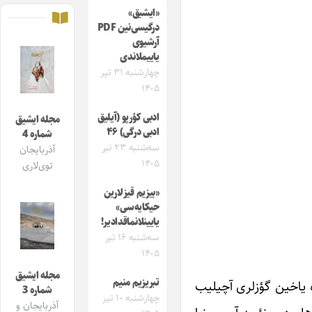
«ایشیق»
درگیسی‌نین PDF
آرشیوی
یاییملاندی
چهارشنبه ۳۱ تیر
۱۴۰۵
ادبی کؤرپو (آیلیق
مجله ایشیق
ادبی درگی) ۴۶
شماره 4
سه‌شنبه ۲۳ تیر
آذربایجان
۱۴۰۵
توی‌لاری
«بیزیم قیزلارین
حیکایه‌سی»
یایینلانماقدادیر!
سه‌شنبه ۱۶ تیر
۱۴۰۵
مجله ایشیق
تبریزیم منیم
توک‎لری قورویوب جانی قیزیردی، سحره یاخین گؤزلری آچیلیب
شماره 3
چهارشنبه ۱۰ تیر
آذربایجان و