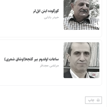
گوزگوده ایتن ایل‌لر
حیدر بابایی
ساعات اولدوم بیر گئجه(اوشاق شعری)
مرتضی مجدفر
چاپ