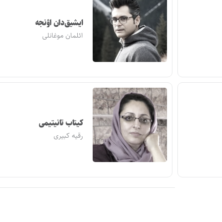
ایشیق‌دان اؤنجه
ائلمان موغانلی
کیتاب تانیتیمی
رقیه کبیری