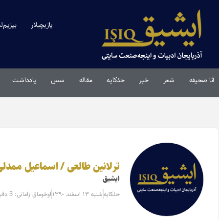
یازیچیلار
بیزیم‌ل
آنا صحیفه
شعر
خبر
حئکایه
مقاله‌
سس
یادداشت
ترلانین طالعی / اسماعیل ممدلی
ایشیق
حئکایه
شنبه ۱۳ اسفند ۱۳۹۰
اوخوماق زامانی: 3 دقیقه