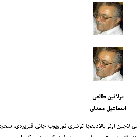
ترلانین طالعی
اسماعیل ممدلی
ساوالان اته‎یینده‎کی یارپیزلی کندینده آنادان اولموشدو، آناسی لاچین اونو یالادیقجا 