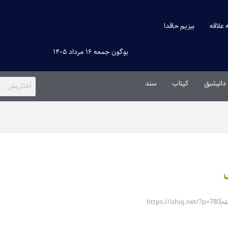
ه علاقه
بیزیم حاقدا
بوگون جمعه ۱۶ مرداد ۱۴۰۵
دانیشیق
کیتاب
سند
https://ishiq.net/?p=780