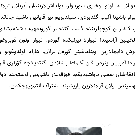
کیمی آغیر دمیرلر چاتیب، ایپ‎له باغلایـیب داغین داشلیق یول‎لاریندا اوزو یوخاری سوردولر. یولداش‌لاریند
لیک‎دن یامان داریخیردی. بیلمیردی نئیله‎سین، یولو باشینا آلیب گئدیردی. سیلدیریم بیر قایانین ب
داغین هر ایکی طرفینده یاشیل اوتلاق‌لار، یاراشیقلی کند
‎لارینی هورموشدو، تزه‎جه آنادان اولموش دایچالارین اویناماغینی گوره‌ن ترلان، هارادا او
ادا آغرییان یئردن قان آخماغا باشلادی. گئتدیکجه گؤزلری قارا
بیلمه‎ییب، قایالارین اوستونه یـیخیلدی. اوزاق‎لاردان گلن شاققا-شاق سسی یاو