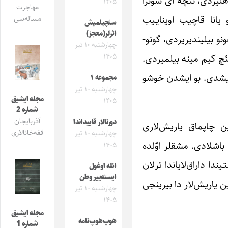
آیاغا دورا بیلدی، بودورویه- بودوریه آغزینی آناسی‎نین امجه‎یینه یئتیردی. شیرین ایلیق سودو امدیکجه بدنی گوجله‎نیب توره‎لیردی، نئچه آی سونرا
۱۴۰۵
مهاجرت
 بو یاندان او یانا قاچیب اوینایـیب
مساله‌سی
سئچیلمیش
اثرلر(معجز)
وق‌لاری، بسته بویو اونون «قاراباغ» آت‌لاری توره‎مه‎سیندن اولدوغونو بیلیندیریردی، گونو-
چهارشنبه ۱۰ تیر
۱۴۰۵
هئچ کیم مینه بیلمیردی.
یالنیز بیر گون آخشام ایلخی اوتلاق‌دان کنده قایـیداندا «ائیواز» اونا یاخین‌لاشیب الینی ساغری‌لاینا چکیب یال‎لارینی تومارلامیشدی. بو ایش‎دن خوشو
مجموعه ۱
چهارشنبه ۱۰ تیر
مجله ایشیق
۱۴۰۵
شماره 2
آذربایجان
دورنالار قاییداندا
ینا گوره، دورد آی سونرا خرمن بایرامیندا قاراداغ‌دا، قاراباغ آت‌لاری توره‎مه‎سیندن اولان قولان‎لارین چاپماق یاریش‌لاری
قفه‌خانالاری
چهارشنبه ۱۰ تیر
کئچیریله‎جک ایدی، ائیواز بو یاریش‌لاردا ترلان‎لا بیرلیکده اشتراک ائتمک قرارینا گلیب، صاباح‎دان اونا مینیک اویره‎تمه‎یه باشلادی. مشق‎لر اوّل‎ده
۱۴۰۵
ایش‎لر یاخشی‎ قاباغا گئدیردی. ائیواز ترلانین کوره‎یینده اوتوروب قیچ‌لارینی اونون سینه‎سی آلتـیندا داراق‌لایاندا ترلان
ائله اوغول
ایسته‌ییر وطن
ن یاریش‌لار دا بیرینجی
چهارشنبه ۱۰ تیر
۱۴۰۵
مجله ایشیق
هوپ‌هوپ‌نامه
شماره 1