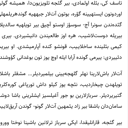
بیری‎له دوست‌لاشیب، هره اوز طالعیندن دانیشیردی. بیر
کیمی بئلینده ساخلایـیب، قونشو کنده آپارمیشدی. او بیری
دئییردی: ییرمی گونده آرابا ایله اوچ یوز تون بوغدانی کؤوشن‎دن خرمنه داشیمیشدی. بو آرادا تکی بیزیم جاوان ترلانین هله دئمه‎یه سؤزو یوخ ایدی.
آت‌لار باش‌ل
تویل
سامان‌دان باشقا بیر زاد یئمه‎ین آت‌لار گونو- گون‎دن آریق‌لایـیب بیر دری، بیر سوموک اولموشدولار.