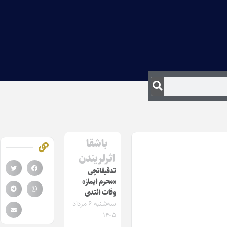
باشقا
اثرلریندن
تدقیقاتچی
«محرم ایماز»
وفات ائتدی
سه‌شنبه ۶ مرداد
۱۴۰۵