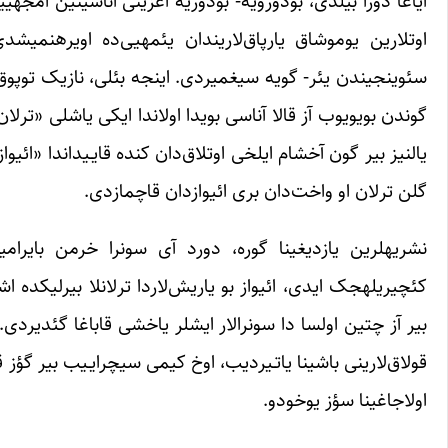
اوتلارین یوم
گون‎دن بویویوب آز قالا آناسی بویدا اولاندا ایکی یاشلی 
گلن ترلان او واخت‌دان بری ائیوازدان قاچمازدی.
قولاق‌لارینی باشینا یاتـیردیب، اوخ کیمی سیچرایـیب بیر گؤز 
اولاجاغینا سؤز یوخودو.