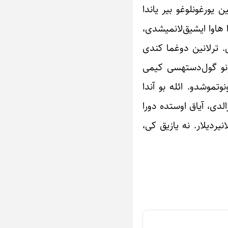
ان آیریلان ترلانین یورغونلوغو بیر یاندا
اشینا چاتاندا هاوا ایشیق‌لانمیشدی،
لر، کندلرین کوچه‎لرینده گلیب گئده‌ن‎لر گورونمه‎یه باشلامیشدی. ترلانین دوغما کندی
یادینا دوشدو… بیر آن اوزونو کندده سؤیودلرین آلتیـندا ایلخی‎نین آراسیندا ائیوازلا بیرلیکده گوردو. ائیواز اونون قویروغونو گول‌دسته‎سی کیمی
لدوغونو اونوتموشدو. ائله بو آندا
لدی، آیاق اوستده دورا
اشیدیقجا قوزقون‎لار باشی‌نین اوستونده دولانیردیلار. نه یازیق کی،