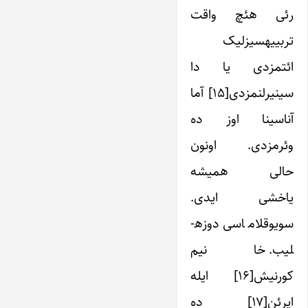
رئی هئچ واقت
تربییه­سیزلیک
ائتمزدی یا دا
سینیرلنمزدی[۱۵] آما
آناسینا اوز ده
وئرمزدی. اونون
حالی همیشه
یاخشی ایدی.
سویوقلاماسی دوزه­
لیب. خانیم
کورنیش[۱۶] ایله
ایرئن[۱۷] ده