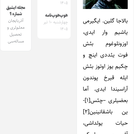
۱۴۰۵
مجله ایشیق
شماره 1
هوپ‌هوپ‌نامه
بالاجا گلین. ایگیرمی
آذربایجان
چهارشنبه ۱۰ تیر
معلم‌لری و
۱۴۰۵
یاشیم وار ایدی،
تحصیل
مساله‌سی
اوزونلوغوم بئش
فوت یئددی اینچ و
چکیم یوز اوتوز بئش
ایله قیرخ پوندون
آراسیندا ایدی. آما
بعضیلری –چئس[۱]-
ین باشقانی­نین[۲]
حیات یولداشی،