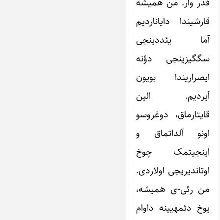
قدر وار. من همیشه
قارشیندا دایاناردیم
آما یئددینجی
سگگیزینجی دؤنه
ایصراریندا بویون
اَیردیم. الین
قایتارماق، دوغروسو
اونو آلداتماق و
اینجیتمک چوخ
اوتاندیریجی اولاردی.
من رئی-ی همیشه،
یوخ دئمه­یینه داوام