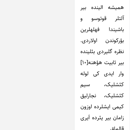
همیشه الینده بیر
آلت­لر قوتوسو و
باشیندا فهله­لرین
بؤرکوندن اولاردی.
نظره گلیردی بئلینده
بیر ثابیت هؤهنه[۱۰]
وار ایدی کی لوله
کئشلیک، سیم
کئشلیک، نجارلیق
کیمی ایشلرده اوزون
زامان بیر یئرده اَیری
قالماق