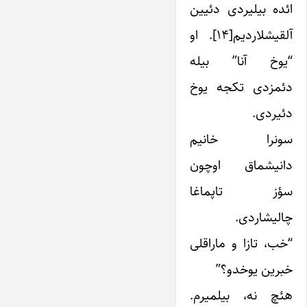
ائده بیلیردی دئیین
آلقیشلاردیم[۱۴]. او
“یوخ آنا” بیله
دئمزدی تکجه یوخ
دئیردی.
سونرا خانیم
دانیشماق اوچون
سؤز تاپماغا
چالیشاردی.
“خب، تازا و ماراقلی
خبرین یوخدو؟”
هئچ نه، بیلمیرم.