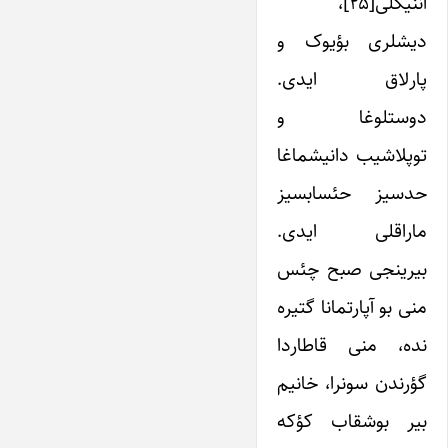
اَننیکلی[۲۵]،
دیشلری بؤیوک و
پارلاق ایدی.
دوستلوغا و
توپلاشیب دانیشماغا
حدسیز حئسابسیز
ماراقلی ایدی.
بیرینجی صبح چئس
منی بو آپارتمانا گتیره
نده، منی قاطاردا
گؤرندن سونرا، خانیم
بیر بوشقاب کؤکه