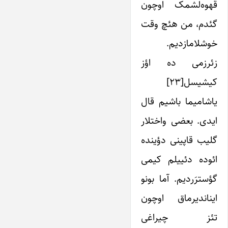
قهوه‌لشمک اوچون
گئدم، من هئچ وقت
خوشلامازدیم.
زئرزمی ده اؤز
کیشیسل[۲۳]
یاشامیما باشیم قال
ایدی. بعضی واختلار
گلیب قاپینی دؤینده
ائوده دئییلم کیمی
گؤسترَردیم. آما بونو
ایناندیرماق اوچون
تئز چیراغی