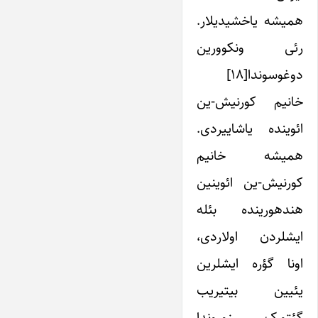
همیشه یاخشیدیلار.
رئی ونکوورین
دوغوسوندا[۱۸]
خانیم کورنیش-ین
ائوینده یاشاییردی.
همیشه خانیم
کورنیش-ین ائوی­نین
هنده­ورینده بئله
ایشلردن اولاردی،
اونا گؤره ایشلرین
یئیین بیتیریب
گئتمک زوروندا