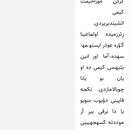
گرکن موزاحیمت
کیمی
ائشیتدیریردی.
زئرزمیده اولماغینا
گؤره عوذر ایسته­مه­
سه­ده، آما اورانین
یئیه­سی کیمی ده او
یان بو یانا
چوبالامازدی. تکجه
قاپینی دؤیوب سویو
یا دا برقی بیر آز
موددته کسه­جه­یینی