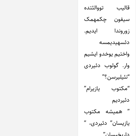
قالیب تووالئتده
سیفون چکمه­مک
زوروندا ایدیم.
دئسه­یدیمسه
واختیم یوخدو ایشیم
وار. گولوب دئیردی
“نئیلیرسن؟”
“مکتوب یازیرام”
دئیردیم
” همیشه مکتوب
یازیسان” دئیردی، ”
داریخیسان”