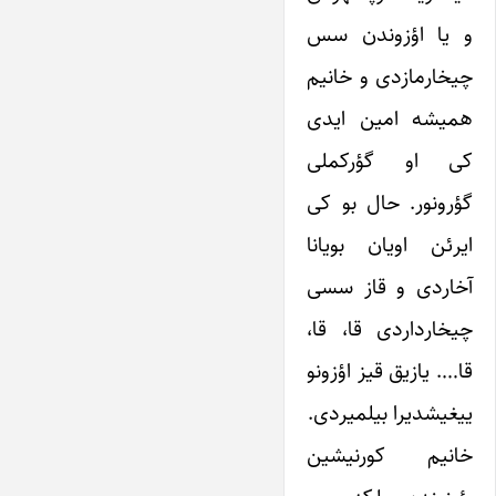
و یا اؤزوندن سس
چیخارمازدی و خانیم
همیشه امین ایدی
کی او گؤرکملی
گؤرونور. حال بو کی
ایرئن اویان بویانا
آخاردی و قاز سسی
چیخارداردی قا، قا،
قا…. یازیق قیز اؤزونو
ییغیشدیرا بیلمیردی.
خانیم کورنیشین