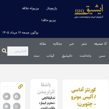
یازیچیلار
بیزیم‌له علاقه
بیزیم حاقدا
بوگون جمعه ۱۶ مرداد ۱۴۰۵
آنا صحیفه
شعر
خبر
حئکایه
مقاله‌
سس
یادداشت
دانیشیق
کیتاب
سند
باشقا
کورتئز آداسی
اثرلریندن
/ آلیس مونرو
تدقیقاتچی
– چئویرن:
«محرم ایماز»
وفات ائتدی