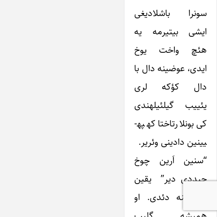
سونرا باشلادیغی
ایشی بیتیرمه یه
هئچ واخت یوخ
ایدی، عوضینه دال با
دال کؤکه لری
یئییب گیلئیله­ندی
کی بونلارتاختا که­په­
یی­نین دادینی وئریر.
“سنین اَرین چوخ
جیددی دیر” یقین
کی منه دئدی. او
همیشه گلیب