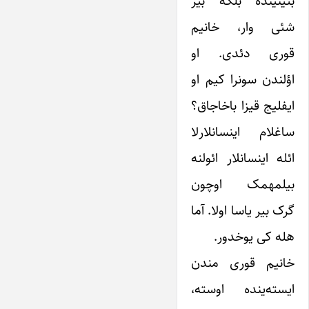
بئینینده بلکه بیر
شئی وار، خانیم
قوری دئدی. او
اؤلندن سونرا کیم او
ایفلیج قیزا باخاجاق؟
ساغلام اینسانلارلا
ائله اینسانلار ائولنه
بیلمه­مک اوچون
گرک بیر یاسا اولا. آما
هله کی یوخدور.
خانیم قوری مندن
ایسته‌ینده اوسته،