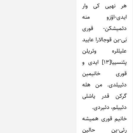
هر نه­یی کی وار
ایدی-اؤزو منه
دئمیشکن- قوری
بَی-ین قوجالارا عایید
علیل­لره وئریلن
پئنسییا[۱۳] ایدی و
قوری خانیمین
دئییلدی. من هله
گرکن قدر یاشلی
دئییلم، دئیردی.
خانیم قوری همیشه
رئی-ین حالین