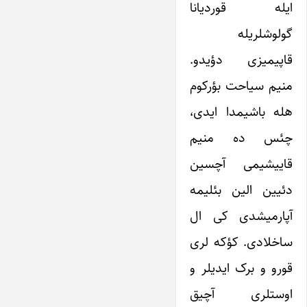
ایله قوردیانا
گولوشلریله
قاپیمیزی دؤیدو.
منیم سیاحت بؤرکوم
هله باشیمدا ایدی،
چئس ده منیم
قاییشیمی آچسین
دئیین الین بئلیمه
آپارمیشدی کی ال
ساخلادی. کؤکه لری
قورو و برک ایدیلر و
اوست­لری آچیق