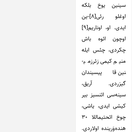
سی­نین یوخ بلکه
اوغلو رئی[۸]-ین
ایدی. او، اوناریم[۹]
اوچون ائوه باش
چکردی، چئس ایله
منیم کیمی زئرزمی­
نین قاپیسیندان
گیرَردی. آریق،
سینه‌سی ائنسیز بیر
کیشی ایدی، یاشی،
چوخ ائحتیماللا ۳۰
هنده‌وَرینده اولاردی.