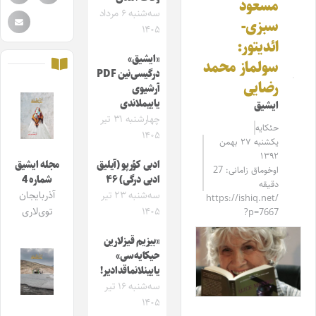
مسعود
سه‌شنبه ۶ مرداد
سبزی-
۱۴۰۵
ائدیتور:
«ایشیق»
سولماز محمد
درگیسی‌نین PDF
رضایی
آرشیوی
یاییملاندی
ایشیق
چهارشنبه ۳۱ تیر
حئکایه
۱۴۰۵
یکشنبه ۲۷ بهمن
۱۳۹۲
ادبی کؤرپو (آیلیق
مجله ایشیق
اوخوماق زامانی: 27
ادبی درگی) ۴۶
شماره 4
دقیقه
سه‌شنبه ۲۳ تیر
آذربایجان
https://ishiq.net/
۱۴۰۵
توی‌لاری
?p=7667
«بیزیم قیزلارین
حیکایه‌سی»
یایینلانماقدادیر!
سه‌شنبه ۱۶ تیر
۱۴۰۵