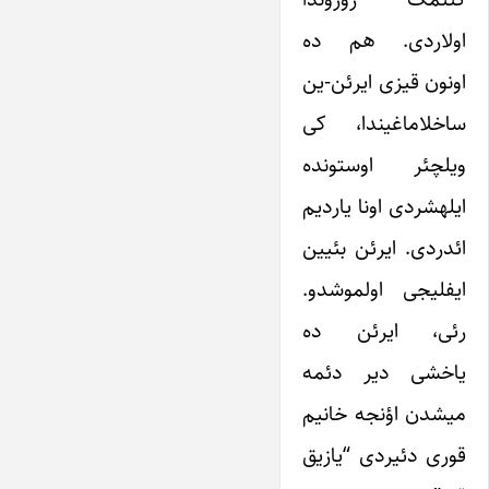
اولاردی. هم ده
اونون قیزی ایرئن-ین
ساخلاماغیندا، کی
ویلچئر اوستونده
ایله­شردی اونا یاردیم
ائدردی. ایرئن بئیین
ایفلیجی اولموشدو.
رئی، ایرئن ده
یاخشی دیر دئمه
میشدن اؤنجه خانیم
قوری دئیردی “یازیق