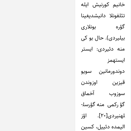
خانیم کورنیش ایله
تئلفونلا دانیشدیغینا
گؤره بونلاری
بیلیردی). حال بو کی
منه دئیردی: ایستر
ایسته­مز
دوندورمانین سویو
قیزین اوزوندن
سوزوب آخماق
گؤرکمی منه گؤرسل­
له­نیردی[۲۰]. اؤز
الیمده دئییل، کسین