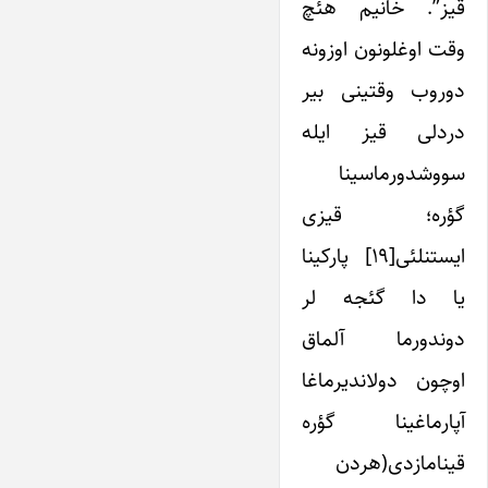
قیز”. خانیم هئچ
وقت اوغلونون اوزونه
دوروب وقتینی بیر
دردلی قیز ایله
سووشدورماسینا
گؤره؛ قیزی
ایستنلئی[۱۹] پارکینا
یا دا گئجه لر
دوندورما آلماق
اوچون دولاندیرماغا
آپارماغینا گؤره
قینامازدی(هردن