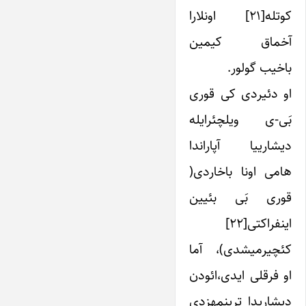
کوتله[۲۱] اونلارا
آخماق کیمین
باخیب گولور.
او دئیردی کی قوری
بَی-ی ویلچئرایله
دیشاری­یا آپاراندا
هامی اونا باخاردی(
قوری بَی بئیین
اینفراکتی[۲۲]
کئچیرمیشدی)، آما
او فرقلی ایدی،ائودن
دیشاریدا ترپنمه­زدی