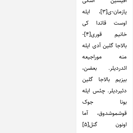
آفیس­ین اسکی
یازمان-ی[۳]، ایله
اوست قاتدا کی
خانیم قوری[۴]-
بالاجا گلین آدی ایله
منه موراجیعه
ائدردیلر. بعضن،
بیزیم بالاجا گلین
دئیردیلر. چئس ایله
بونا جوک
قوشموشدوق، آما
اونون گنل[۵]