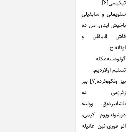
تپکیسی[۶]
سئویملی و سایقیلی
باخیش ایدی. من ده
قاش قاباقلی و
اوتانقاج
گولومسه‌مکله
تسلیم اولاردیم.
بیز ونکووئرده[۷] بیر
زئرزمی ده
یاشاییردیق. اوولده
دوشوندویوم کیمی،
ائو قوری-نین عائیله