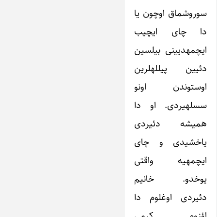
سوروشماق اوچون یا
دا چای ایچیب
ایچمه­دیینی بیلسین
دئیین پیلله­لرین
اوستوندن اونو
سسله­یردی. او دا
همیشه دئیردی
یاخشیدی و چای
ایچمه­یه واقتی
یوخدو. خانیم
دئیردی اوغلوم دا
اؤزوم کیمی