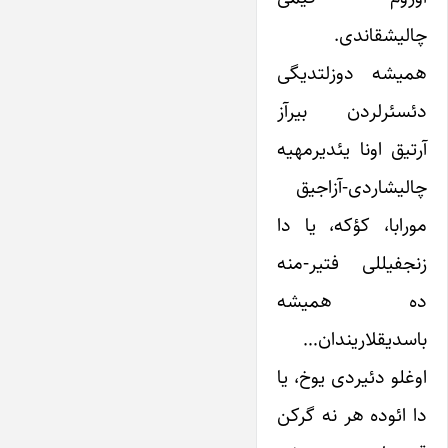
چالیشقاندی.
همیشه دوزلتدیگی
دئسئرلردن بیرآز
آرتیق اونا یئدیرمه­یه
چالیشاردی-آزاجیق
مورابا، کؤکه، یا دا
زنجفیللی فتیر-منه
ده همیشه
باسدیقلاریندان…
اوغلو دئیردی یوخ، یا
دا ائوده هر نه گرکن