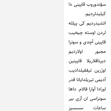
سؤندوروب قاپینی دا
کیلیدلردیم،
ائشیدردیم کی پیلله
لردن اوسته چیخیب
قاپینی آچدی و سونرا
مجبور اولاردیم
دیرناقلاریلا قاپینین
اوزَرین تیققیلدادیب
آدیمی تیریلدایانا قدر
اورادا آوارا قالام. داها
سونراسی ان آزی بیر
ساعات سس­سیز