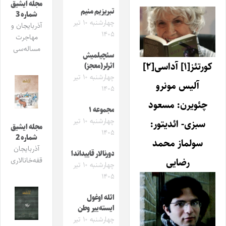
مجله ایشیق
تبریزیم منیم
شماره 3
چهارشنبه ۱۰ تیر
آذربایجان و
۱۴۰۵
مهاجرت
مساله‌سی
سئچیلمیش
کورتئز[۱] آداسی[۲]
اثرلر(معجز)
چهارشنبه ۱۰ تیر
آلیس مونرو
۱۴۰۵
چئویرن: مسعود
مجموعه ۱
چهارشنبه ۱۰ تیر
سبزی- ائدیتور:
مجله ایشیق
۱۴۰۵
شماره 2
سولماز محمد
آذربایجان
دورنالار قاییداندا
رضایی
قفه‌خانالاری
چهارشنبه ۱۰ تیر
۱۴۰۵
ائله اوغول
ایسته‌ییر وطن
چهارشنبه ۱۰ تیر