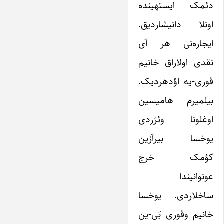
دئمک ایسته­ینده
اونلا دانیشاردیق.
ایجاره‌نی هر آی
نقدی اولاراق خانیم
قوری-یه اؤده­ردیک.
بیلمیرم هامیسین
اوغلونا وئرَردی
یوخسا بیرآزین
کؤمک خرج
عونوانیندا
ساخلاردی. یوخسا
خانیم وقوری بَی-ین