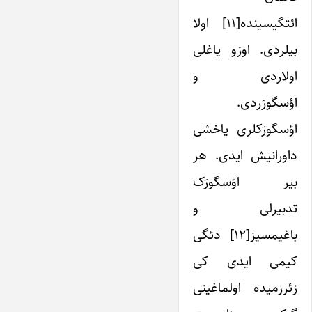
ائتگیسینده[۱۱] اولا
بیلردی. اوزو یاغلی
اولاردی و
اؤسگورَردی.
اؤسگورَکلری یاخشی
داورانیش ایدی. هر
بیر اؤسگورَک
تدبیرلی و
باغیمسیز[۱۲] دئگی
کیمی ایدی کی
زئرزمیده اولماغینی