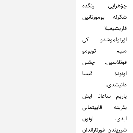
چؤهرایی رنگده
شکرله یومورتانین
قاریشیغیلا
اؤرتولموشدو کی
منیم تویومو
قوتلاسین. چئس
اونونلا قیسا
دانیشدی.
یاریم ساعاتا ایش
یئرینه قاییتمالی
ایدی. اونون
شرریندن قورتاراندان