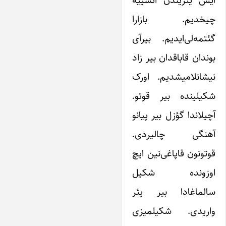
ایش یئریندن ائشییه
چیخدیم. بازارا
گئتمه‌لی‌‌ایدیم. بیرآی
بوندان قاباقدان بیر زاد
نیشانلامیشدیم. اورک
شکیلینده بیر قوتو.
آچیلاندا گؤزل بیر پیانو
آهنگی چالیردی.
قوتونون قاپاغی‌نین ایچ
اوزونده شکیل
سالماغادا بیر یئر
وار‌یدی. شکیلمیزی