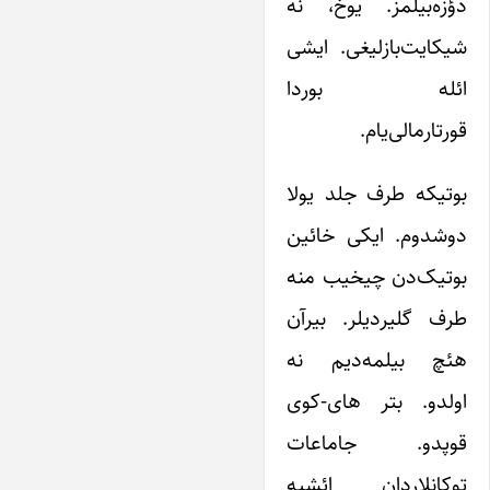
دؤزه‌بیلمز. یوخ، نه
شیکایت‌بازلیغی. ایشی
ائله بوردا
قورتارمالی‌یام.
بوتیکه طرف جلد یولا
دوشدوم. ایکی خائین
بوتیک‌‌دن چیخیب منه
طرف گلیردیلر. بیرآن
هئچ بیلمه‌دیم نه
اولدو. بتر های-‌کوی
قوپدو. جاماعات
توکانلاردان ائشیه