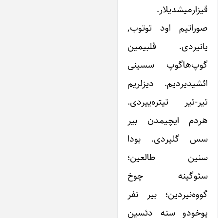
قیزارمیشدیلار.
صوراتیم اود ‌توتوب,
یانیردی. قلبیمین
گوپ‌هاگوپ سسینی
ائشیدیردیم. دیزلریم
تیر-تیر تیتره‌ییردی.
هردم ایچیمدن بیر
سس گلیردی. بودا
سنین طالعین؛
سئوگینه چوخ
گووه‌نیردین؛ بیر نفر
یوخودو سنه دئسین