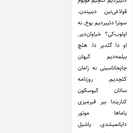
دئییردیم گئچیم قویوم
قولاغی‌نین دیبیندن.
سونرا دئییردیم یوخ, نه
اولوب‌کی؟ خیاوان‌دیر,
او دا گئدیر دا. هئچ
بیلمه‌دیم کیهان
چاپخاناسینی نه زامان
کئچدیم. روزنامه
ساتان کیوسکون
کناریندا بیر قیرمیزی
یاماها موتور
دایانمیشدی. یاشیل