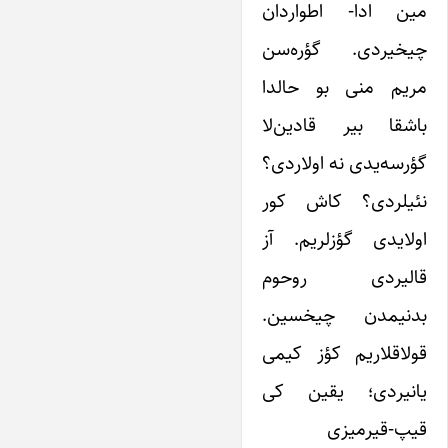
مین ادا- اطواردان
چیخیردی. گؤره‌سن
مریم منی بو حالدا
باشقا بیر قادین‌لا
گؤرسه‌یدی نه اولاردی؟
نئیلردی؟ کاش کور
اولایدی گؤزلریم. آز
قالیردی روحوم
بدنیمدن چیخسین.
قولاقلاریم کؤز کیمی
یانیردی؛ یقین کی
قیپ‌-قیرمیزی