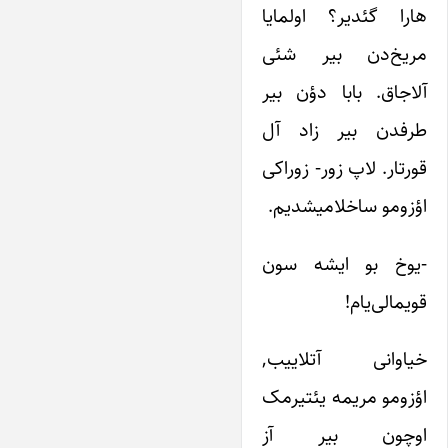
هارا گئدیر؟ اولمایا
مریخ‌دن بیر شئی
آلاجاق. بابا دؤن بیر
طرفدن بیر زاد آل
قورتار. لاپ زور- زوراکی
اؤزومو ساخلامیشدیم.
-یوخ بو ایشه سون
قویمالی‌یام!
خیاوانی آتلاییب,
اؤزومو مریمه یئتیرمک
اوچون بیر آز