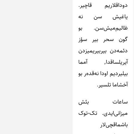
دوداقلاریم قاچیر.
یاغیش سن نه
ظالیم‌میش‌سن. بو
گون سحر بیر سؤز
دئمه‌دن بیربیریمیزدن
آیریلساقدا, آمما
بیلیردیم اودا نه‌قده‌ر بو
آخشاما تلسیر.
ساعات بئش
میزانی‌‌ایدی. تک-‌توک
باشماقچی‌لار