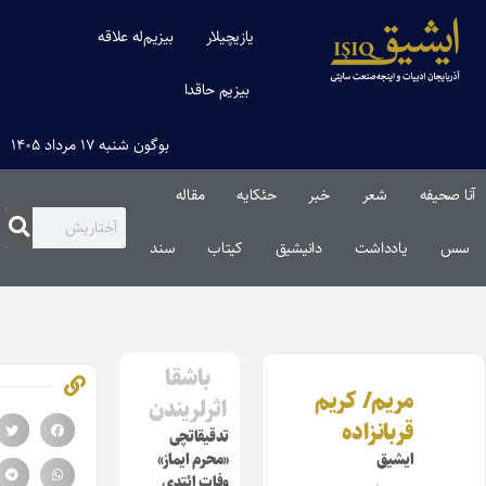
یازیچیلار
بیزیم‌له علاقه
بیزیم حاقدا
بوگون شنبه ۱۷ مرداد ۱۴۰۵
نا صحیفه
شعر
خبر
حئکایه
مقاله‌
سس
یادداشت
دانیشیق
کیتاب
سند
باشقا
مریم/ کریم
اثرلریندن
قربانزاده
تدقیقاتچی
ایشیق
«محرم ایماز»
وفات ائتدی