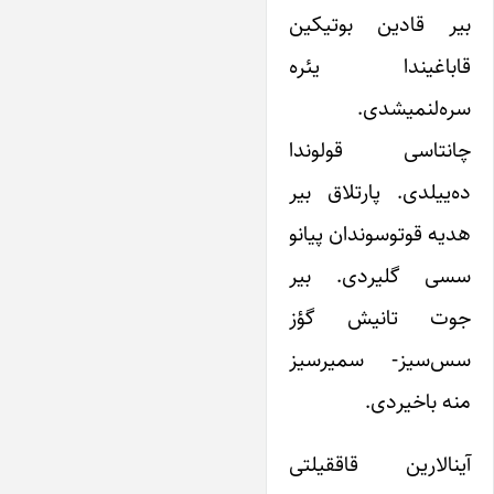
بیر قادین بوتیکین
قاباغیندا یئره
سره‌لنمیشدی.
چانتاسی قولوندا
ده‌ییلدی. پارتلاق بیر
هدیه قوتوسوندان پیانو
سسی گلیردی. بیر
جوت تانیش گؤز
سس‌سیز- سمیرسیز
منه باخیردی.
آینالارین قاققیلتی