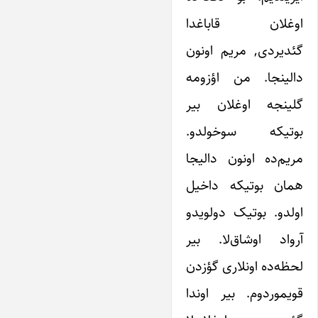
اوغلان قاباغدا
گئدیردی, مریم اونون
دالینجا. من اؤزومه
گلینجه اوغلان بیر
بوتیکه سوخولدو.
مریم‌ده اونون دالیجا
همان بوتیکه داخیل
اولدو. بوتیک دولویدو
آرواد اوشاق‌لا. بیر
لحظه‌ده اونلاری گؤزدن
قویموردوم. بیر اوندا