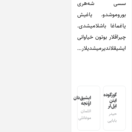
سسی شه‌هری
بوروموشدو. یاغیش
یاغماغا باشلامیشدی.
چیراقلار بوتون خیاوانی
ایشیقلاندیرمیشدیلار…
گوزگوده
ایشیق‌دان
ایتن
اؤنجه
ایل‌لر
ائلمان
حیدر
موغانلی
بابایی