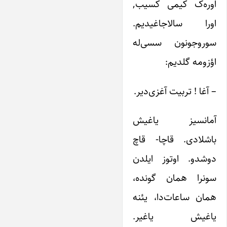
اوره‌ک کیمی کسیب,
اورا سالاجاغیدیم.
سوروجونون سسی‌له
اؤزومه گلدیم:
– آغا ! تربیت آغزی‌دیر.
آمانسیز یاغیش
باشلادی. قاچا- قاچ
دوشدو. اوتوز ایلدن
سونرا همان گونده،
همان ساعات‌دا، یئنه
یاغیش یاغیر.