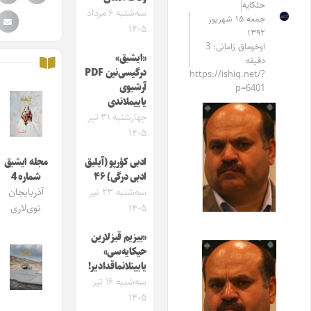
حئکایه
سه‌شنبه ۶ مرداد
جمعه ۱۵ شهریور
۱۴۰۵
۱۳۹۲
اوخوماق زامانی: 3
«ایشیق»
دقیقه
درگیسی‌نین PDF
https://ishiq.net/?
آرشیوی
p=6401
یاییملاندی
چهارشنبه ۳۱ تیر
۱۴۰۵
ادبی کؤرپو (آیلیق
مجله ایشیق
ادبی درگی) ۴۶
شماره 4
سه‌شنبه ۲۳ تیر
آذربایجان
۱۴۰۵
توی‌لاری
«بیزیم قیزلارین
حیکایه‌سی»
یایینلانماقدادیر!
سه‌شنبه ۱۶ تیر
۱۴۰۵