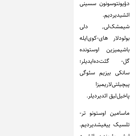
دؤیونتوسونون سسینی
ائشیدیردیم.
شیمشک‌لی, دلی
بولودلار های‌-کوی‌ایله
باشیمیزین اوستونده
گل- ‌‌گئت‌ده‌‌ایدیلر؛
سانکی بیزیم سئوگی
پیچیلتی‌لاریمیزا
پاخیل‌لیق ائدیردیلر.
ماسامین اوستونو تر-
تلسیک ییغیشدیردیم.