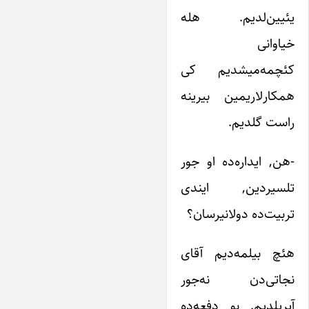
یئیین‌لدیم. هله
خیاوانی
کئچمه‌میشدیم کی
همکارلاریمین بیرینه
راست گلدیم.
-هن, ایداره‌ده او جور
تلسیردین, ایندی
تربیت‌ده دولانیرسان؟
هئچ بیلمه‌دیم آقای
نجاتی‌دن نه‌جور
آیریلدیم. بو دفعه‌ده