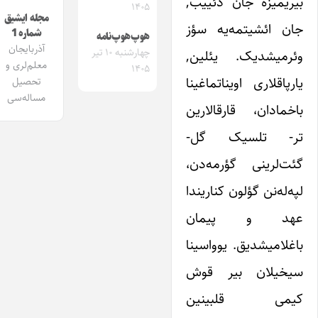
بیریمیزه جان دئییب,
۱۴۰۵
مجله ایشیق
جان ائشیتمه‌یه سؤز
شماره 1
هوپ‌هوپ‌نامه
آذربایجان
چهارشنبه ۱۰ تیر
وئرمیشدیک. یئلین,
معلم‌لری و
۱۴۰۵
یارپاقلاری اویناتماغینا
تحصیل
مساله‌سی
باخمادان، قارقالارین
تر- تلسیک گل-
‌گئت‌لرینی گؤرمه‌دن،
لپه‌له‌نن گؤلون کناریندا
عهد و پیمان
باغلامیشدیق. یوواسینا
سیخیلان بیر قوش
کیمی قلبینین