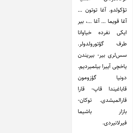
تؤکولدو. آغا توتون …
آغا قویما … آغا …، بیر
ایکی نفرده خیاوانا
طرف گؤتورولدولر.
سس‌لری بیر- بیریندن
یاخچی آییرا بیلمیردیم.
دونیا گؤزومون
قاباغیندا قاپ- قارا
قارالمیشدی. توکان‌-
بازار باشیما
فیرلانیردی.