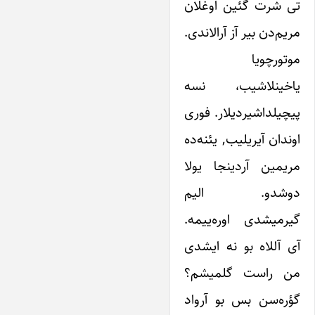
تی شرت گئین اوغلان
مریم‌دن بیر آز آرالاندی.
موتورچویا
یاخینلاشیب، نسه
پیچیلداشیردیلار. فوری
اوندان آیریلیب, یئنه‌ده
مریمین آردینجا یولا
دوشدو. الیم
گیرمیشدی اوره‌ییمه.
آی آللاه بو نه ایشدی
من راست گلمیشم؟
گؤره‌سن بس بو آرواد