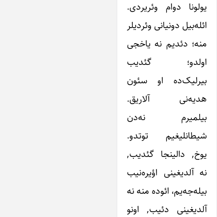
یولونا دوام وئریردی.
ائله‌بیل دونیانی وئردیلر
منه؛ دئدیم نه یاخجی
اولدو؛ گئدیب
بیرلیک‌ده او سئو‌ن
هدیه‌نی آلاریق.
بیلمیرم نه‌دن
شیطانلیغیم توتدو.
یوخ, دالینجا گئدیب,
نه آلدیغینی اؤیره‌نیب
بیله‌جه‌یم، ائوده منه نه
آلدیغینی دئیب, اونو