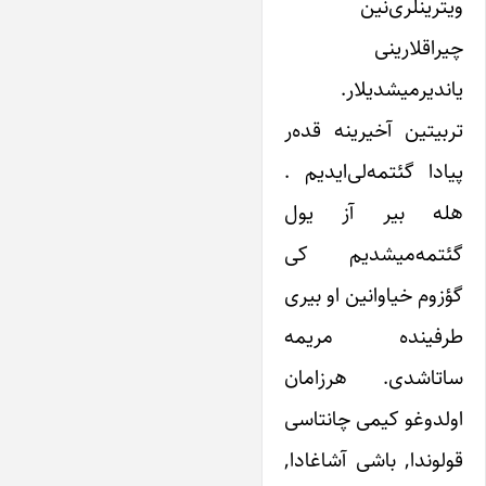
ویترینلری‌نین
چیراقلارینی
یاندیرمیشدیلار.
تربیتین آخیرینه قده‌ر
پیادا گئتمه‌لی‌ایدیم .
هله بیر آز یول
گئتمه‌میشدیم کی
گؤزوم خیاوانین او بیری
طرفینده مریمه
ساتاشدی. هرزامان
اولدوغو کیمی چانتاسی
قولوندا, باشی آشاغادا,