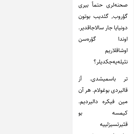
صحنه‌لری حتماً بیری
گؤروب, گئدیب بوتون
دونیایا جار سالاجاقدیر.
اوندا گؤره‌سن
اوشاقلاریم
نئیله‌یه‌جکدیلر؟
تر باسمیشدی. آز
قالیردی بوغولام. هر آن
مین فیکره دالیردیم.
کیمسه بو
قئیرتسیزلییه