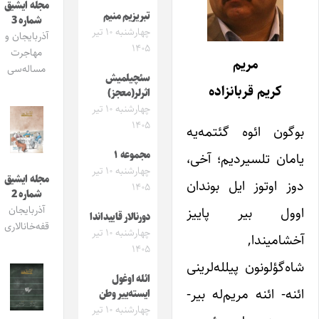
مجله ایشیق
تبریزیم منیم
شماره 3
چهارشنبه ۱۰ تیر
آذربایجان و
۱۴۰۵
مهاجرت
مریم
مساله‌سی
سئچیلمیش
کریم قربانزاده
اثرلر(معجز)
چهارشنبه ۱۰ تیر
۱۴۰۵
بوگون ائوه گئتمه‌یه
مجموعه ۱
یامان تلسیردیم؛ آخی،
چهارشنبه ۱۰ تیر
مجله ایشیق
دوز اوتوز ایل بوندان
۱۴۰۵
شماره 2
اوول بیر پاییز
آذربایجان
دورنالار قاییداندا
قفه‌خانالاری
چهارشنبه ۱۰ تیر
آخشامیندا,
۱۴۰۵
شاه‌گؤلونون پیلله‌لرینی
ائله اوغول
ائنه- ائنه مریم‌له بیر-
ایسته‌ییر وطن
چهارشنبه ۱۰ تیر