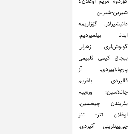
گؤردوم مریم اوغلان‌لا
شیرین-‌شیرین
دانیشیرلار. گؤزلریمه
اینانا بیلمیردیم.
گولوش‌لری زهرلی
پیچاق کیمی قلبیمی
پارچالاییردی. آز
قالیردی باغریم
چاتلاسین؛ اوره‌ییم
یئریندن چیخسین.
اوغلان تئز- تئز
چی‌یینلرینی آتیردی.