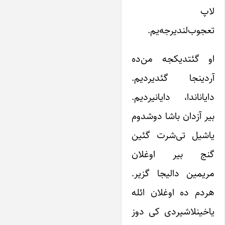
لاپ
تعجوب‌لندیرجه‌یم.
او گئتدیکجه من‌ده
آردینجا گئدیردیم.
دایاناندا، دایانیردیم.
بیر آزدان باشا دوشدوم
یاشیل تی‌شرت گئین
گنج بیر اوغلان
مریمین دالیجا گزیر.
هردم ده اوغلان ائله
یاخینلاشیردی کی دوز