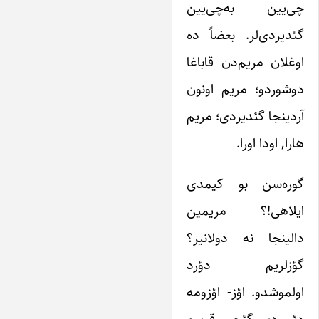
چی‌یین به‌چی‌یین
گئدیردی‌لر. بعضاً ده
اوغلان مریم‌دن قاباغا
دوشوردو؛ مریم اونون
آردینجا گئدیردی؛ مریم
هارا, اودا اورا.
گوره‌سن بو کیمدی
ایلاهی!؟ مریمین
دالینجا نه دولانیر؟
گؤزلریم دؤرد
اولموشدو. اؤز- اؤزومه