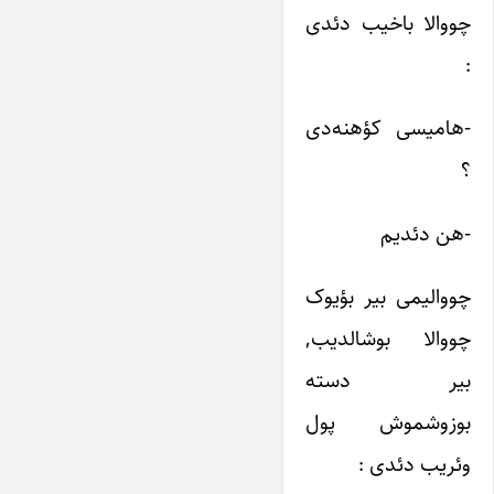
چووالا باخیب دئدی
:
-هامیسی کؤهنه‌دی
؟
-هن دئدیم
چووالیمی بیر بؤیوک
چووالا بوشالدیب,
بیر دسته
بوزوشموش پول
وئریب دئدی :