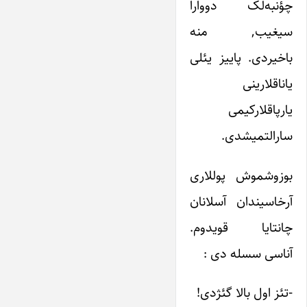
چؤنبه‌لک دووارا
سیغیب, منه
باخیردی. پاییز یئلی
یاناقلارینی
یارپاقلارکیمی
سارالتمیشدی.
بوزوشموش پوللاری
آرخاسیندان آسلانان
چانتایا قویدوم.
آناسی سسله دی :
-تئز اول بالا گئژدی!