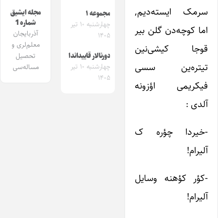
سرمک ایسته‌دیم,
مجله ایشیق
مجموعه ۱
شماره 1
چهارشنبه ۱۰ تیر
اما کوچه‌دن گلن بیر
آذربایجان
۱۴۰۵
معلم‌لری و
قوجا کیشی‌نین
تحصیل
دورنالار قاییداندا
تیتره‌ین سسی
چهارشنبه ۱۰ تیر
مساله‌سی
۱۴۰۵
فیکریمی اؤزونه
آلدی :
-خیردا چؤره ک
آلیرام!
-کؤر کؤهنه وسایل
آلیرام!