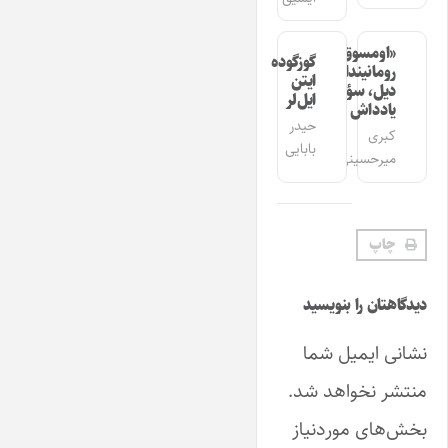
«اومسوق»
گوزگوده
رومانیندا
ایتن
دیل، سؤز،
ایل‌لر
یادداش
حیدر
کبری
بابایی
میرحسینی
چاپ
دیدگاهتان را بنویسید
نشانی ایمیل شما
منتشر نخواهد شد.
بخش‌های موردنیاز