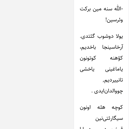
-الله سنه مین برکت
وئرسین!
یولا دوشوب گئتدی.
آرخاسینجا باخدیم،
کؤهنه کوتونون
یاماغینی یاخشی
تانییردیم,
چووالدان‌ایدی .
کوچه هله اونون
سیگارئتی‌نین