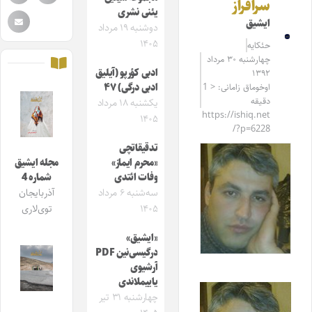
سرافراز
یئنی نشری
ایشیق
دوشنبه ۱۹ مرداد
۱۴۰۵
حئکایه
چهارشنبه ۳۰ مرداد
ادبی کؤرپو (آیلیق
۱۳۹۲
اوخوماق زامانی: < 1
ادبی درگی) ۴۷
دقیقه
یکشنبه ۱۸ مرداد
https://ishiq.net
۱۴۰۵
/?p=6228
تدقیقاتچی
«محرم ایماز»
مجله ایشیق
وفات ائتدی
شماره 4
سه‌شنبه ۶ مرداد
آذربایجان
۱۴۰۵
توی‌لاری
«ایشیق»
درگیسی‌نین PDF
آرشیوی
یاییملاندی
چهارشنبه ۳۱ تیر