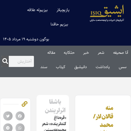
یازیچیلار
بیزیم‌له علاقه
بیزیم حاقدا
بوگون دوشنبه ۱۹ مرداد ۱۴۰۵
آنا صحیفه
شعر
خبر
حئکایه
مقاله‌
سس
یادداشت
دانیشیق
کیتاب
سند
باشقا
منه
اثرلریندن
قالان‌لار/
«قره‌داغ
محمد
کندلرینده» شعر
مجموعه‌سینین