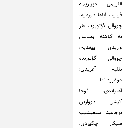
اللریمی دیزلریمه
قویوب آیاغا دوردوم.
چووالی گؤتوروب هر
نه کؤهنه وساییل
واریدی ییغدیم؛
چووالی گؤتورنده
بئلیم آغریدی؛
دوغروداندا
آغیر‌ایدی. قوجا
کیشی دووارین
بوجاغینا سیغیشیب
سیگارا چکیردی.