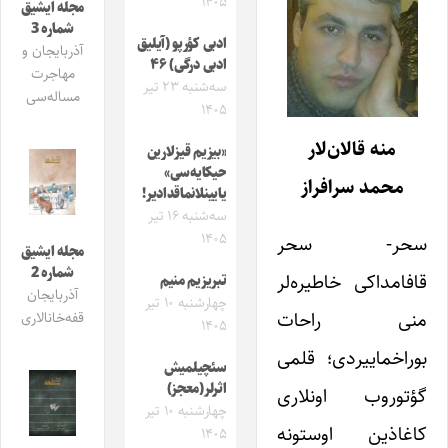
۱۴۰۵
مجله ایشیق
شماره 3
ادبی کؤرپو (آیلیق
آذربایجان و
ادبی درگی) ۴۶
مهاجرت
سه‌شنبه ۲۳ تیر
مساله‌سی
۱۴۰۵
منه قالان‌لار
«بیزیم قیزلارین
حیکایه‌سی»
محمد سرافراز
یایینلانماقدادیر!
سه‌شنبه ۱۶ تیر
۱۴۰۵
سحر- سحر
مجله ایشیق
شماره 2
قافامداکی خاطیره‌لر
تبریزیم منیم
آذربایجان
چهارشنبه ۱۰ تیر
منی راحات
قفه‌خانالاری
۱۴۰۵
بوراخماییردی؛ قلمی
سئچیلمیش
اثرلر(معجز)
گؤتوروب اونلاری
چهارشنبه ۱۰ تیر
کاغاذین اوستونه
۱۴۰۵