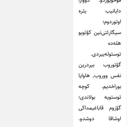
قوخویوردو. دووارا
دایانیب یئره
اوتوردوم؛
سیگارئتی‌نین کؤتویو
هله‌ده
توستوله‌ییردی.
گؤتوروب بیردرین
نفس ووروب, هاوایا
بوراخدیم. کوچه
توستویه بولاندی؛
گؤزوم قاباغیمداکی
اوشاقا دوشدو.