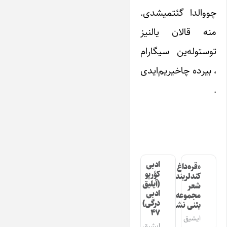
چووالدا گئتمیشدی.
منه قالان یالنیز
توستوله‌ین سیگارام
، بیرده چاخیریم‌ایدی
.
ادبی
«قره‌داغ
کؤرپو
کندلرینده»
(آیلیق
شعر
ادبی
مجموعه‌سینین
درگی)
یئنی نشری
۴۷
ایشیق
ایشیق