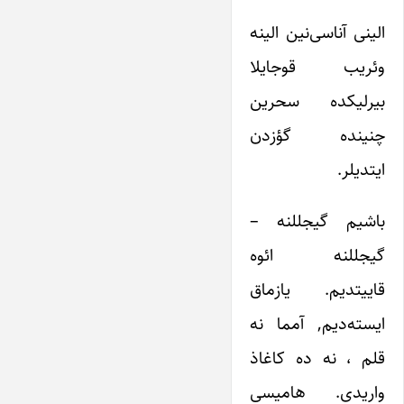
الینی آناسی‌نین الینه
وئریب قوجایلا
بیرلیکده سحرین
چنینده گؤزدن
ایتدیلر.
باشیم گیجللنه –
گیجللنه ائوه
قاییتدیم. یازماق
ایسته‌دیم, آمما نه
قلم ، نه ده کاغاذ
واریدی. هامیسی