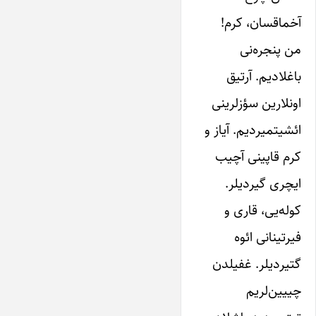
آخماقسان، کر‌م!
من پنجره‌نی
باغلادیم. آرتیق
اونلارین سؤزلرینی
ائشیتمیردیم. آیاز و
کر‌م قاپینی آچیب
ایچری گیردیلر.
کوله‌یی، قاری و
فیرتینانی ائوه
گتیردیلر. غفیلدن
چییین‌لریم