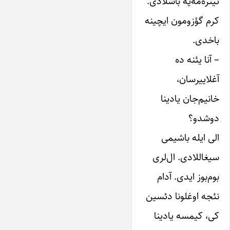
تیتره‌مه‌یه باشلادی.
کر‌م گؤزومون ایچینه
باخدی.
– آنا یئنه ده
آغلاییرسان،
خانیم‌جان یادینا
دوشدو؟
الی ایله باشیمی
سیغاللادی. ال‌لری
بوم‌بوز ایدی. آدام
نئجه اوغلونا دئسین
کی، کیمسه یادینا