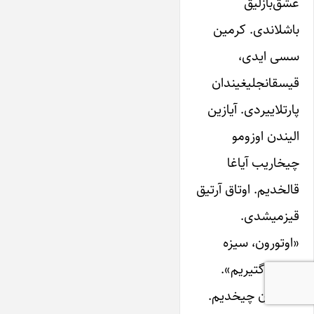
عشق‌بازلیق
باشلاندی. کر‌مین
سسی ایدی،
قیسقانجلیغیندان
پارتلاییردی. آیازین
الیندن اوزومو
چیخاریب آیاغا
قالخدیم. اوتاق آرتیق
قیزمیشدی.
«اوتورون، سیزه
یئمک گتیریم».
اوتاقدان چیخدیم.