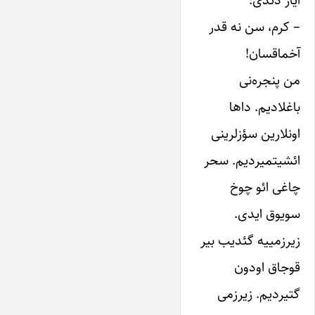
آیاز دئدی:
– کر‌م، سن نه قدر
آخماقسان!
من پنجره‌نی
باغلادیم. داها
اونلارین سؤزلرینی
ائشیتمیردیم. سحر
چاغی ائو چوخ
سویوق ایدی.
زیرزمییه گئدیب بیر
قوجاق اودون
گتیردیم. زیرزمی