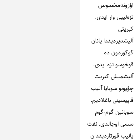
اؤزونه‌مخصوص
تزه‌لییی وار ایدی.
کبریتی
آلیشدیردیقدا یانان
گوگوردون ده
قوخوسو تزه ایدی.
آلیشمیش کبریت
چؤپونو سوبایا آتیب
قاپیسینی باغلادیم.
سوبانین گوم-گوم
سسی اوجالدی. نفت
یانیب قورتاردیقدان