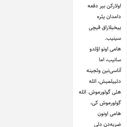
اولارکن بیر دفعه
دامدان یئره
ییخیلاراق قیچی
سینیب.
هامی اونو اؤلدو
سانیب، اما
آناسی‌نین وئجینه
دئییلمیش، ائله
هئی گولورموش. ائله
گولورموش کی،
هامی اونون
ضربه‌دن دلی