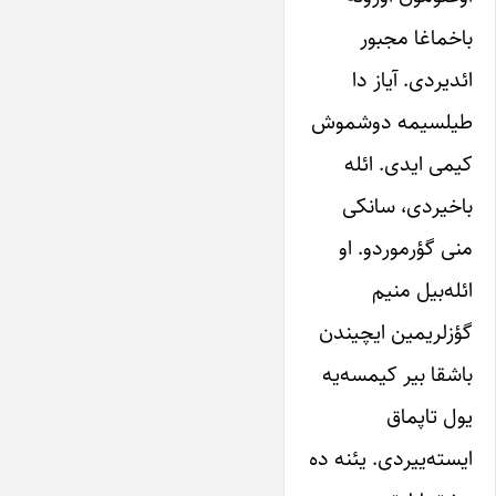
باخماغا مجبور
ائدیردی. آیاز دا
طیلسیمه دوشموش
کیمی ایدی. ائله
باخیردی، سانکی
منی گؤرموردو. او
ائله‌‌بیل منیم
گؤزلریمین ایچیندن
باشقا بیر کیمسه‌یه
یول تاپماق
ایسته‌ییردی. یئنه ده