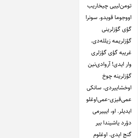
تومن‌لییی چیخاریب
اووجوما قویدو. سونرا
گؤی گؤزلرینی
گؤزلریمه زیلله‌دی.
غریبه گؤی گؤزلری
وار ایدی! آروادی‌نین
گؤزلرینه چوخ
اوخشاییردی. سانکی
عمی‌قیزی-عمی‌اوغلو
ایدیلر. او، ایییرمی
دؤرد یاشیندا بیر
گنج ایدی. اوغلوم