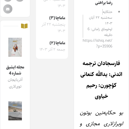
رضا براهنی
۱۴۰۳
حئکایه
سه‌شنبه ۲۲ آبان
ماماچا (۳)
۱۴۰۳
پنجشنبه ۲۲ آذر
اوخوماق زامانی: 6
۱۴۰۳
دقیقه
https://ishiq.net/
ماماچا (۲)
?p=35906
جمعه ۲ آذر ۱۴۰۳
فارسجادان ترجمه
مجله ایشیق
ائدنی: یدالله کنعانی
شماره 4
آذربایجان
کؤچورن: رحیم
توی‌لاری
خیاوی
بو حکایه‌نین بوتون
اوبرازلاری مجازی و