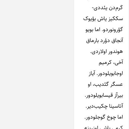
کَر‌م‌دن یئددی-
سککیز یاش بؤیوک
گؤرونوردو. اما بویو
آنجاق دؤرد بارماق
هوندور اولاردی.
آخی، کر‌میم
اوجابویلودور. آیاز
عسگر گئدیب، او
بیرآز قیسابویلودور.
آتاسینا چکیب‌دیر.
اما چوخ گوجلودور.
کر‌می باشی اوزرینه