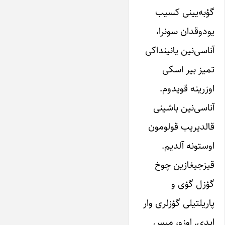
گؤبه‌یینی کسیب
یودوقدان سونرا،
آناسی‌نین یانینداکی
تمیز بیر اسکی
اوزرینه قویدوم.
آناسی‌نین باشینی
قالدیریب قولومون
اوستونه آلدیم.
قیزجیغازین چوخ
گؤزل گؤی و
پاریلتیلی گؤزلری وار
ایدی. اوزو، میس