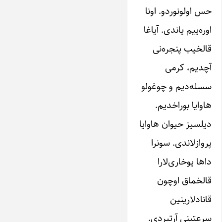
حس اولونوردو. اونا
اوره‌ییم یاندی. آیاغا
قالخیب پنجره‌نی
آچدیم، کر‌می
سسله‌دیم و چوغولو
هاوایا بوراخدیم.
دیلسیز حیوان هاوایا
پروازلاندی. سونرا
داها یوخاری‌لارا
قالخماق اوچون
قانادلارینین
سرعتینی آرتیردی.