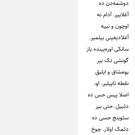
دوشمه‌دن ده
آغلاییر. آدام نه
اوچون و نییه
آغلادیغینی بیلمیر.
سانکی اوره‌یینده یاز
گونشی تک بیر
یومشاق و ایلیق
نقطه تاپیلیر. او،
اصلا پیس حس ده
دئییل. حتی بیر
سئوینج حسی ده
دئمک اولار. چوخ