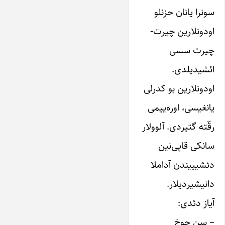
سونرا یانان حزنلو
اودونلارین چیرت-
چیرت سسی
ائشیدیلدی.
اودونلارین بو کدرلی
یانغیسی، اوره‌ییمی
رقّته گتیردی. آلوولار
سانکی قاپی‌نین
دئشیییندن آداملا
دانیشیردیلار.
آیاز دئدی:
– سن چوخ