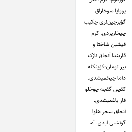
یووایا سوخاراق
گؤیرچین‌لری چکیب
چیخاریردی. کر‌م
قیشین شاختا و
قاریندا آنجاق نازک
بیر تومان-کؤینکله
داما چیخمیشدی.
کئچن گئجه چوخلو
قار یاغمیشدی.
آنجاق سحر هاوا
گونشلی ایدی. آه،