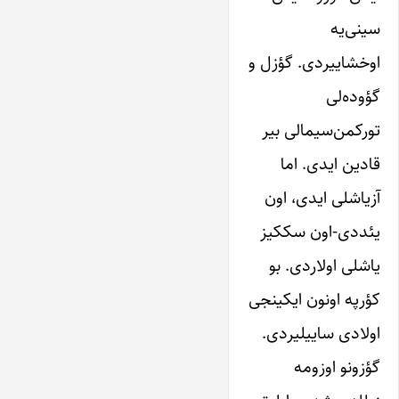
سینی‌یه
اوخشاییردی. گؤزل و
گؤوده‌لی
تورکمن‌سیمالی بیر
قادین ایدی. اما
آزیاشلی ایدی، اون
یئددی-اون سککیز
یاشلی اولاردی. بو
کؤرپه اونون ایکینجی
اولادی ساییلیردی.
گؤزونو اوزومه