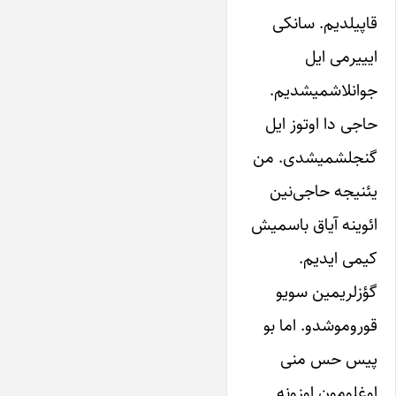
قاپیلدیم. سانکی
ایییرمی ایل
جوانلاشمیشدیم.
حاجی دا اوتوز ایل
گنجلشمیشدی. من
یئنیجه حاجی‌نین
ائوینه آیاق باسمیش
کیمی ایدیم.
گؤزلریمین سویو
قوروموشدو. اما بو
پیس حس منی
اوغلومون اوزونه