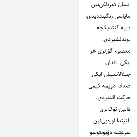
انسان دیرناغی‌نین
مایاسی رنگینده‌یدی،
دیبه گئتدیکجه
توندلشیردی.
معصوم گؤزلری هر
ایکی یاندان
جیلالانمیش ایکی
صدف دویمه کیمی
حرکت ائدیردی.
قالین توک‌لری
آلتیندا اوره‌یی‌نین
سرعتله دؤیونتوسو