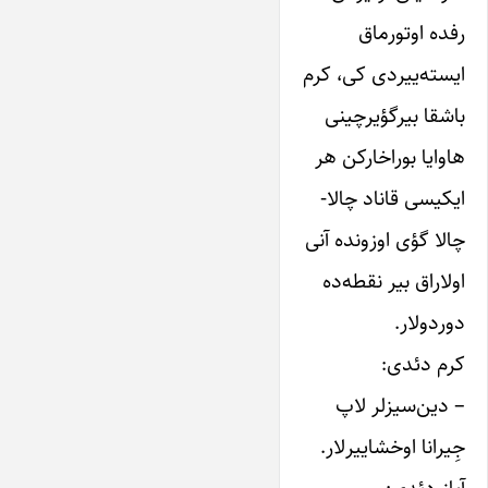
رفده اوتورماق
ایسته‌ییردی کی، کر‌م
باشقا بیرگؤیرچینی
هاوایا بوراخارکن هر
ایکیسی قاناد چالا-
چالا گؤی اوزونده آنی
اولاراق بیر نقطه‌ده
دوردولار.
کرم دئدی:
– دین‌سیزلر لاپ
جِیرانا اوخشاییرلار.