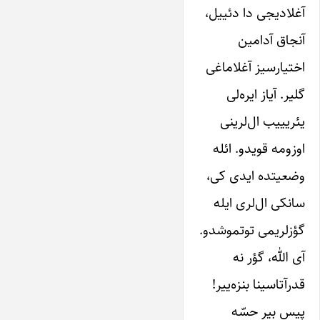
آغلادیجی دا دئییل،
آنجاق آدامین
اختیارسیز آغلاماغی
گلیر. آیاز ایره‌‌لی
یئریییب ال‌لرینی
اوزومه قویدو. ائله
وضعیتده ایدی کی،
سانکی ال‌لری ایله
گؤزلریمی توتموشدو.
آی الله، گؤر نه
قدرآتاسینا بنزه‌ییر!
پیس بیر حسّه