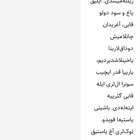
زیلله‌میشدی. ایلیق
یاغ و سود دولو
قابی، آغریدان
چاتلامیش
دوداق‌لارینا
یاخینلاشدیردیم،
یارییا قدر ایچیب
سونرا ال‌لری ایله
قابی گئرییه
ایته‌له‌دی. باشینی
یاستیغا قویدو.
توک‌لری آغ یاستیق