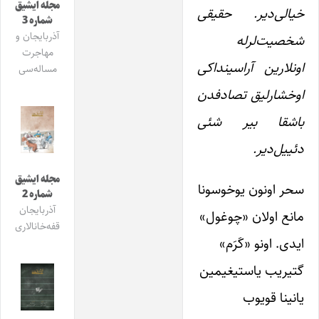
مجله ایشیق
خیالی‌دیر. حقیقی
شماره 3
آذربایجان و
شخصیت‌لرله
مهاجرت
اونلارین آراسینداکی
مساله‌سی
اوخشارلیق تصادفدن
باشقا بیر شئی
دئییل‌دیر.
مجله ایشیق
سحر اونون یوخوسونا
شماره 2
آذربایجان
مانع اولان «چوغول»
قفه‌خانالاری
ایدی. اونو «کَرَ‌م»
گتیریب یاستیغیمین
یانینا قویوب