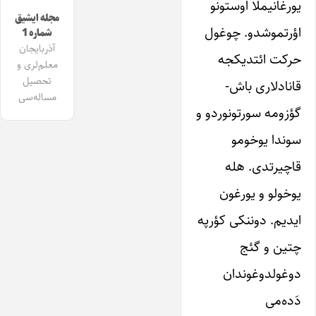
یورغانیملا اوستونو
مجله ایشیق
اؤرتموشدو. چوغول
شماره 1
آذربایجان
حرکت ائتدیکجه
معلم‌لری و
تحصیل
قانادلاری باش-
مساله‌سی
گؤزومه سورتونوردو و
سوندا یوخومو
قاچیرتدی. هله
یوخولو و یورغون
ایدیم. دوننکی کؤرپه
چتین و گئج
دوغولدوغوندان
دَده‌می