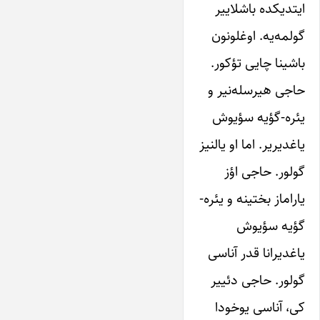
ایتدیکده باشلاییر
گولمه‌یه. اوغلونون
باشینا چایی تؤکور.
حاجی هیرسله‌نیر و
یئره-گؤیه سؤیوش
یاغدیریر. اما او یالنیز
گولور. حاجی اؤز
یاراماز بختینه و یئره-
گؤیه سؤیوش
یاغدیرانا قدر آناسی
گولور. حاجی دئییر
کی، آناسی یوخودا