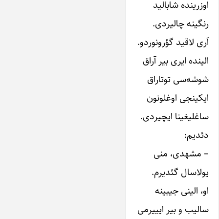
اوزرینده شابالید
رنگینه چالیردی.
اَری لاقید گؤرونوردو.
الینده ایری بیر آراق
شوشه‌سی توتاراق
ایکینجی اوغلونون
ساغلیغینا ایچیردی.
دئدیم:
– مشهدی، منی
یولاسال گئدیرم.
او، الینی جیبینه
سالیب و بیر ایییرمی