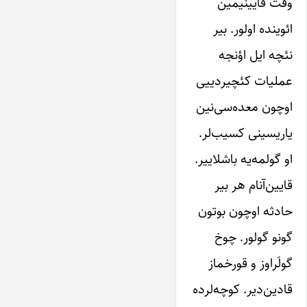
وقت قایینیمین
ائوینده اولور. بیر
نئچه ایل اؤنجه
عملیات کئچیردییی
اوچون معده‌سی‌نین
یاریسینی کسیب‌لر.
او گولمه‌یه باشلاییر.
قایین‌آنام هر بیر
حادثه اوچون بوتون
گونو گولور. چوخ
گولَر‌اوز و قورخماز
قادین‌دیر. کوچه‌لرده