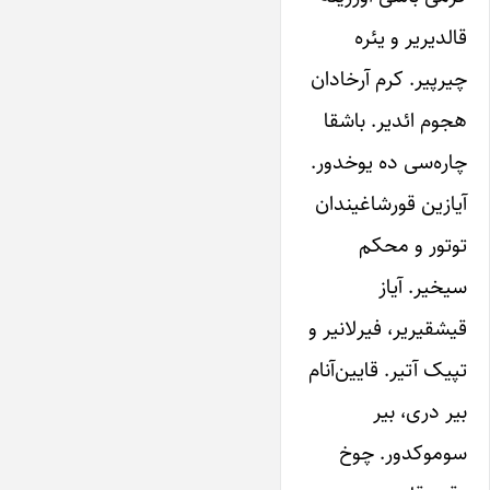
قالدیریر و یئره
چیرپیر. کر‌م آرخادان
هجوم ائدیر. باشقا
چاره‌سی ده یوخدور.
آیازین قورشاغیندان
توتور و محکم
سیخیر. آیاز
قیشقیریر، فیرلانیر و
تپیک آتیر. قایین‌آنام
بیر دری، بیر
سوموکدور. چوخ