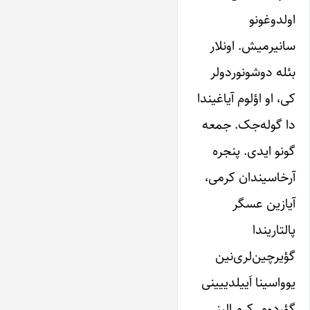
اولدوغونو
سانیرمیش. اونلار
بئله دوشونوردولر
کی، او اؤلوم آیاغیندا
دا گوله‌جک. جمعه
گونو ایدی. پنجره
آرخاسیندان کرمی،
آیازین عسگر
پالتاریندا
گؤیرچین‌لری‌نین
یوواسینا اَییلدییینی
گؤردوم. کرم الینی