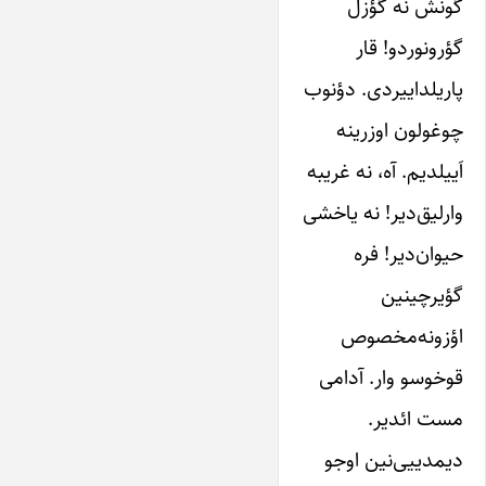
گونش نه گؤزل
گؤرونوردو! قار
پاریلداییردی. دؤنوب
چوغولون اوزرینه
اَییلدیم. آه، نه غریبه
وارلیق‌دیر! نه یاخشی
حیوان‌دیر! فره
گؤیرچینین
اؤزونه‌مخصوص
قوخوسو وار. آدامی
مست ائدیر.
دیمدییی‌نین اوجو