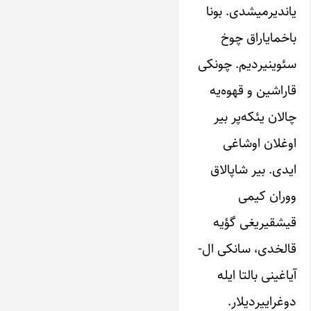
یاندیرمیشدی. بونا
باخمایاراق چوخ
سئوینیردیم. چونکی
قاراشین و قهوه‌یه
چالان یئکه‌پر بیر
اوغلان اوشاغی
ایدی. بیر شاپالاق
ووران کیمی
قیشقیریغی گؤیه
قالخدی، سانکی ال-
آیاغینی بالتا ایله
دوغراییردیلار.