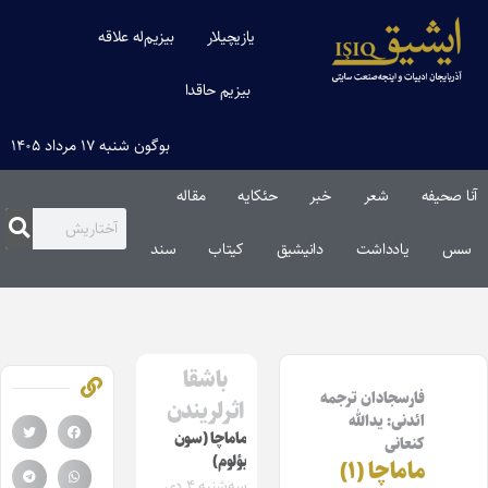
یازیچیلار
بیزیم‌له علاقه
بیزیم حاقدا
بوگون شنبه ۱۷ مرداد ۱۴۰۵
آنا صحیفه
شعر
خبر
حئکایه
مقاله‌
سس
یادداشت
دانیشیق
کیتاب
سند
باشقا
فارسجادان ترجمه
اثرلریندن
ائدنی: یدالله
ماماچا (سون
کنعانی
بؤلوم)
ماماچا (۱)
سه‌شنبه ۴ دی