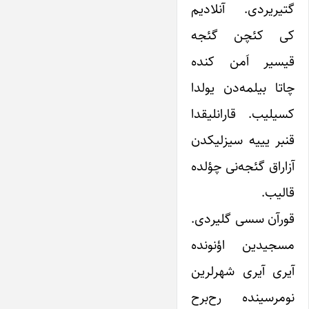
گتیریردی. آنلادیم
کی کئچن گئجه
قیسیر اَمن کنده
چاتا بیلمه‌دن یولدا
کسیلیب. قارانلیقدا
قنبر یییه سیزلیکدن
آزاراق گئجه‌نی چؤلده
قالیب.
قورآن سسی گلیردی.
مسجیدین اؤنونده
آیری آیری شهرلرین
نومرسینده رح‌برح