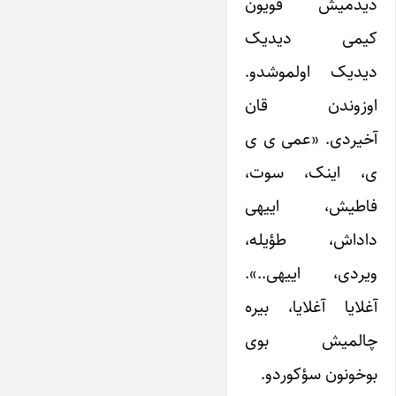
دیدمیش قویون
کیمی دیدیک
دیدیک اولموشدو.
اوزوندن قان
آخیردی. «عمی ی ی
ی، اینک، سوت،
فاطیش، اییهی
داداش، طؤیله،
ویردی، اییهی..».
آغلایا آغلایا، بیره
چالمیش بوی
بوخونون سؤکوردو.