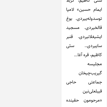
سئی کاظیم، کربلا
ایمام حسین» لامپا
توسدوله‌ییردی. بوغ
قالخیردی. مسجید
ایشیغلانیردی. قنبر
ساییردی.. سئی
کاظیم، قره آغا…
مجلیسه
گیریب‌چیخان
جماعتی حاجی
قیبلعلی‌نین
«مرحومون حقینده