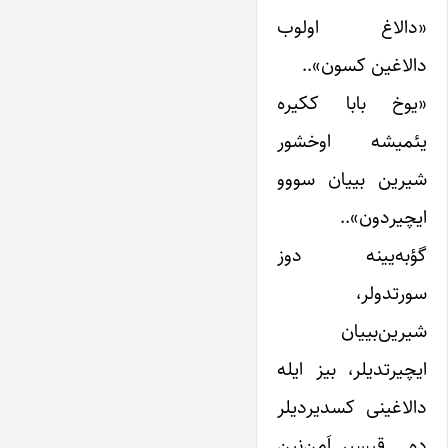
«دالاغ اولوب
دالاغین کسون»..
«یوخ بابا ککیره
یئمیشه اوخشور
شیرین بییان سووو
ایچیردون»..
گؤبه‌یینه دوز
سورتدولر،
شیرین‌بییان
ایچیرتدیلر، بیز ایله
دالاغینی کسدیردیلر
ده… قیسیر اَمن‌نین