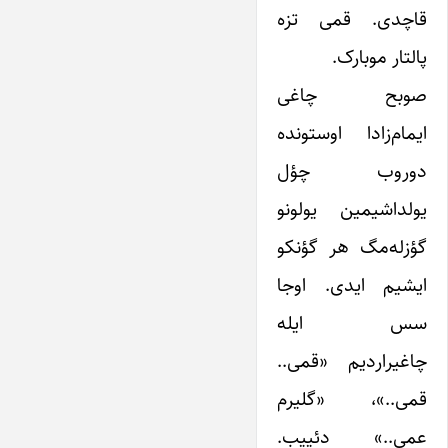
قاچدی. قمی تزه
پالتار موبارک.
صوبح چاغی
ایمام‌زادا اوستونده
دوروب چؤل
یولداشیمین یولونو
گؤزله‌مگ هر گؤنکو
ایشیم ایدی. اوجا
سس ایله
چاغیراردیم «قمی..
قمی..»، «گلیرم
عمی..» دئییب.