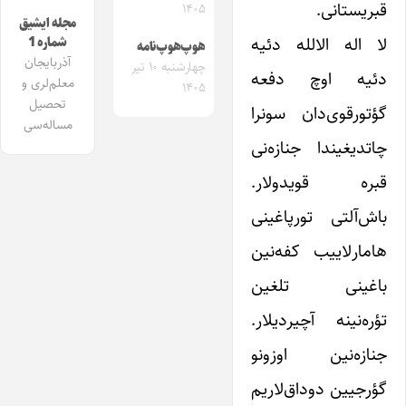
قبریستانی.
۱۴۰۵
مجله ایشیق
لا اله الالله دئیه
شماره 1
هوپ‌هوپ‌نامه
آذربایجان
چهارشنبه ۱۰ تیر
دئیه اوچ دفعه
معلم‌لری و
۱۴۰۵
تحصیل
گؤتورقوی‌دان سونرا
مساله‌سی
چاتدیغیندا جنازه‌نی
قبره قویدولار.
باش‌آلتی تورپاغینی
هامارلاییب کفه‌نین
باغینی تلغین
تؤره‌نینه آچیردیلار.
جنازه‌نین اوزونو
گؤرجیین دوداق‌لاریم