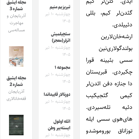
ایدی. گلن‌لر کیم
مجله ایشیق
تبریزیم منیم
شماره 3
گئدن‌لر کیم، بللی
چهارشنبه ۱۰ تیر
آذربایجان و
۱۴۰۵
مهاجرت
دئییلدی.
مساله‌سی
سئچیلمیش
ارشه‌خان‌لارین
اثرلر(معجز)
بولندگولاری‌نین
چهارشنبه ۱۰ تیر
۱۴۰۵
سسی بئیینه قورا
مجموعه ۱
چکیردی. قبریستان
چهارشنبه ۱۰ تیر
مجله ایشیق
۱۴۰۵
دا جنازه دفن ائدن‌لر
شماره 2
آذربایجان
کیمی گئجیکیب
دورنالار قاییداندا
قفه‌خانالاری
چهارشنبه ۱۰ تیر
دئیه تله‌سیردی.
۱۴۰۵
های‌هوی سسی ایله
ائله اوغول
ایسته‌ییر وطن
توزاناق بوروموشدو
چهارشنبه ۱۰ تیر