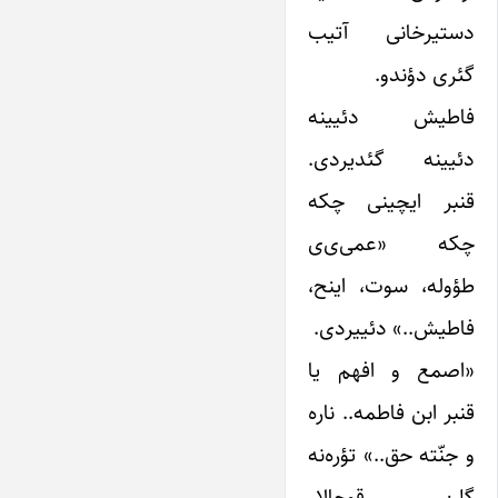
دستیرخانی آتیب
گئری دؤندو.
فاطیش دئیینه
دئیینه گئدیردی.
قنبر ایچینی چکه
چکه «عمی‌ی‌ی
طؤوله، سوت، اینح،
فاطیش..» دئییردی.
«اصمع و افهم یا
قنبر ابن فاطمه.. ناره
و جنّته حق..» تؤره‌نه
گلن قوجالار