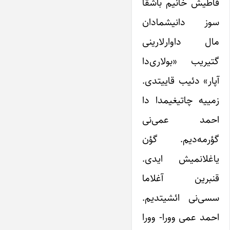
فاطیش خانیم باشقا
سوز دانیشمادان
مال داوارلارینی
گتیریب «بولاری‌دا
آپار» دئیب قاییتدی.
زمییه چاتیغیمدا دا
احمد عمی‌نی
گؤرمه‌دیم. گؤن
یاغلانمیش ایدی.
قنبرین آغلاما
سسی‌نی ائشیتدیم.
احمد عمی وورا- وورا