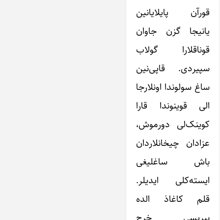
قورآن پایلایانین
یانیجا گزن جاوان
قوناقلارا گولاب
سپیردی. قاپی‌نین
ساغ سولوندا اونلارجا
الی قوینوندا قارا
کوینک‌لی دورموش،
عزادان چیخانلاردان
باش ساغلیغی
ایسته‌کلی ایدیلر.
قلم کاغاذ الده
بیریسی خرج