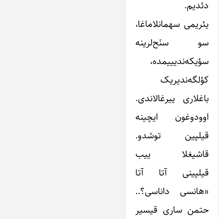
دئدیم.
یئریمی سهمانلاماغا،
سو سنَح‌لرینه
سؤیکه‌ندیییمده،
کؤلگه‌ندیریک
باغلاری ییرغالاندی.
اوودوغون ایچینه
قیلپین توشدو.
قاشیغلا ییب
قیلپینی آتا آتا
«هانسی داناسی؟..
حتمن ساری قیسیر