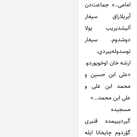
امامی..» جماعت‌دن
آیریلاراق سیغار
آلیشدیریب یولا
دوشدوم. سیغار
توسدوله‌ییردی،
ارشه خان اوخویوردو.
«علی ابن حسین و
محمد ابن علی و
علی ابن محمد…»
مسجیده
گیردیییمده قنبری
گؤردوم چایخانا ایله