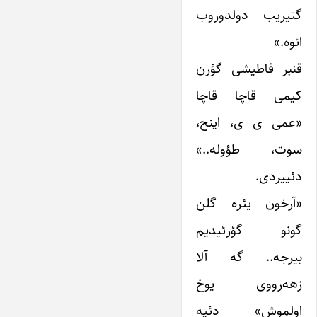
گتیریب دولدوروب
ائوه.»
قنبر فاطیشی گؤرن
کیمی قاچا قاچا
«عمی ی ی، اینح،
سوت، طؤوله..»
دئییردی.
«آرخون یئره گلن
گونو گؤرئیدیم
بیرجه.. گه آلا
زهه‌رووی یوخ
اولموش» دئیه