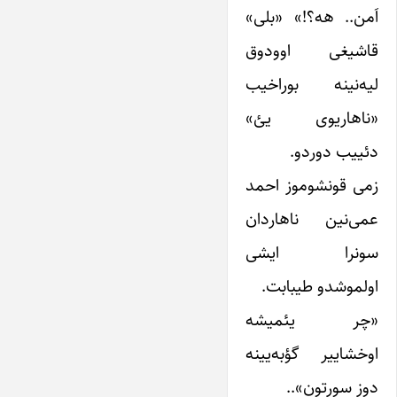
اَمن.. هه؟!» «بلی»
قاشیغی اوودوق
لیه‌نینه بوراخیب
«ناهاریوی یئ»
دئییب دوردو.
زمی قونشوموز احمد
عمی‌نین ناهاردان
سونرا ایشی
اولموشدو طیبابت.
«چر یئمیشه
اوخشاییر گؤبه‌یینه
دوز سورتون»..