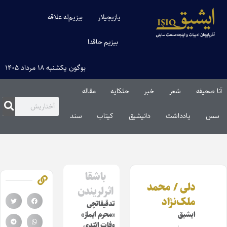
یازیچیلار
بیزیم‌له علاقه
بیزیم حاقدا
بوگون یکشنبه ۱۸ مرداد ۱۴۰۵
آنا صحیفه
شعر
خبر
حئکایه
مقاله‌
سس
یادداشت
دانیشیق
کیتاب
سند
باشقا
دلی / محمد
اثرلریندن
ملک‌نژاد
تدقیقاتچی
ایشیق
«محرم ایماز»
وفات ائتدی