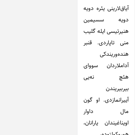
آیاق‌لارینی یئره دویه
دویه سسیمین
هنیرتیسی ایله گلیب
منی تاپاردی. قنبر
هنده‌وریندکی
آداملاردان سووای
هئچ نه‌یی
بیربیریندن
آییرانمازدی. او گون
مال داوار
اویناغیندان یارانان،
هوروکولتوده،