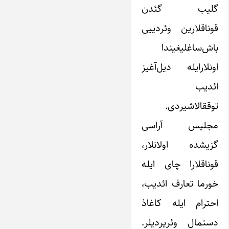
گلیب گئدن
قوناقلارین وئردییی
باش‌ساغلیغیندا
اونلارایله دیل‌آغیز
ائدیب
توققالاشیردی.
مجلیس آراسی
گزیشده اولانلار،
قوناقلارا چای ایله
خورما تعارف ائدیب،
احترام ایله کاغاذ
دستمال وئریردیلر.