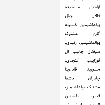
آزاجیق مسجیده
قالان چؤل
یولداشیمین ختمینه
گلن مشترک
یوالداشیمیز، زئیدی،
سیغنال چالیب ال
قوزاییب کئچدی.
مسچید قاباغینا
چاتاراق باشقا
مشترک یولداشیمیز،
قدیر، آناسینین
الیندن یاپیشمیش