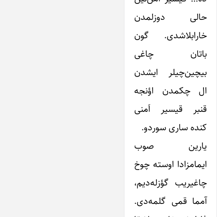
حالی دوزلمدن
خارابلاشدی. گون
باتان چاغی
بیچین‌چیلر ایشدن
ال چکمدن اؤنجه
قنبر قیسیر اَمنی
کنده ساری سوردو.
یارین صوب
ایمامزادا اوسته چوخ
چاغیریب گؤزله‌دیم،
آمما قمی گلمه‌دی.