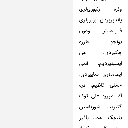
وئره زنبوری‌لری
یاندیریردی. بؤیورلری
قیزارمیش اودون
پونجو هرره
چکیردی. من
ایسینیردیم. قمی
ایماملاری ساییردی.
«سئی کاظیم، قره
آغا میرزه علی توک
گتیریب شورباسین
یئدیک، ممد باقیر