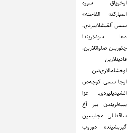
اوخویاق سوره
المبارکته الفاحته»
سسی آلقیشلاییردی.
دعا سونلاریندا
چئوریلن صلواتلارین،
قادینلارین
اوخشامالاری‌نین
اوجا سسی کوچه‌دن
ائشیدیلیردی. عزا
یییه‌لریندن بیر آغ
ساققاللی مجلیسین
گیریشینده دوروب