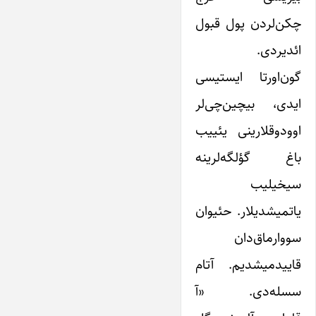
چکن‌لردن پول قبول
ائدیردی.
گون‌اورتا ایستیسی
ایدی، بیچین‌چی‌لر
اوودوقلارینی یئییب
باغ گؤلگه‌لرینه
سیخیلیب
یاتمیشدیلار. حئیوان
سووارماق‌دان
قاییدمیشدیم. آتام
سسله‌دی. «آ