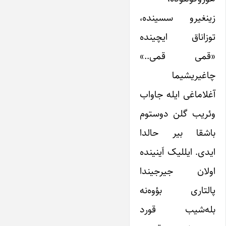
زینغیرو سسینده،
توزاناق ایچینده
«قمی قمی..»
چاغیریشیما
آغلاماغی ایله جاواب
وئریب گلن دوستوم
باشقا بیر حالدا
ایدی. ایللیک اَینینده
اولان جیرجیندا
پالتاری بؤوه‌نه
بله‌شیب قورد