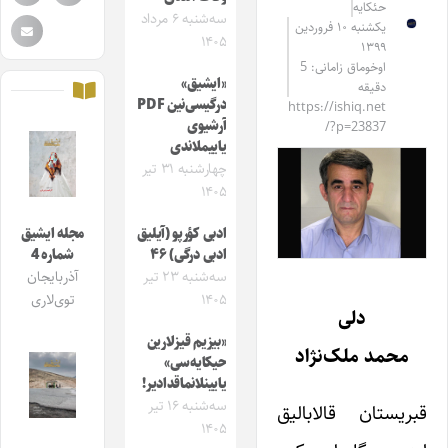
حئکایه
سه‌شنبه ۶ مرداد
یکشنبه ۱۰ فروردین
۱۴۰۵
۱۳۹۹
اوخوماق زامانی: 5
«ایشیق»
دقیقه
درگیسی‌نین PDF
https://ishiq.net
آرشیوی
/?p=23837
یاییملاندی
چهارشنبه ۳۱ تیر
۱۴۰۵
ادبی کؤرپو (آیلیق
مجله ایشیق
ادبی درگی) ۴۶
شماره 4
سه‌شنبه ۲۳ تیر
آذربایجان
۱۴۰۵
توی‌لاری
دلی
«بیزیم قیزلارین
محمد ملک‌نژاد
حیکایه‌سی»
یایینلانماقدادیر!
سه‌شنبه ۱۶ تیر
قبریستان قالابالیق
۱۴۰۵