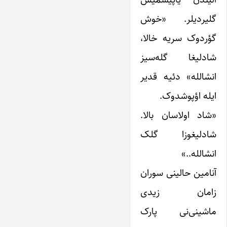
گلیردیلر. «خوش
گؤردوک سریه خالا،
شادلیغا گله‌سیز
انشالله» دئیه قدیر
ایله اؤپوشدوک.
«شاد اولاسان بالا.
شادلیغوزا گلک
انشالله..»
آنامین حالینی سوران
زامان زیدی
ماشینی‌نی پارک