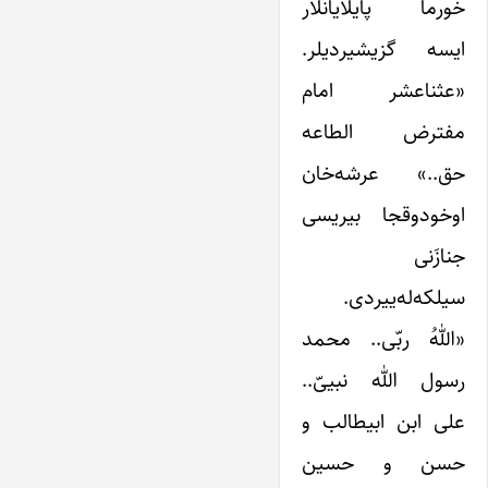
خورما پایلایانلار
ایسه گزیشیردیلر.
«عثناعشر امام
مفترض الطاعه
حق..» عرشه‌خان
اوخودوقجا بیریسی
جنازَنی
سیلکه‌له‌ییردی.
«اللهُ ربّی.. محمد
رسول الله نبییّ..
علی ابن ابیطالب و
حسن و حسین