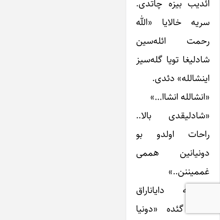
ائدیب بیزه چاتدی.
سریه خالایا «الله
رحمت ائله‌سین
شادلیغا تویا گله‌سیز
اینشالله» دئدی.
«انشالله انشاا…»
«شادلیقدی بالا..
راحات اولدو بو
دونیانین هممی
غممیننن..»
چلییینه دایاناراق
گئده گئده «دونیا