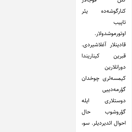
کنارگوشه‌ده یئر
تاپیب
اوتورموشدولار.
قادینلار آغلاشیردی.
قبرین کیناریندا
دورانلارین
کیمسه‌لری چوخدان
گؤرمه‌دییی
دوستلاری ایله
گؤروشوب حال
احوال ائدیردیلر. سو،