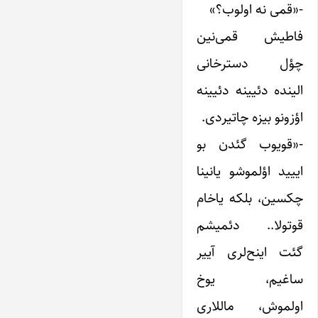
-«قمی نه اولوب؟»
فاطیش قمی‌نین
چؤل دسترخانی
الینده دئیینه دئیینه
اؤزونو بیزه چاتیردی.
-«قویوب گئدن بو
اییید اؤلموشو یانینا
چکسین، بلکه یاخام
قوتولا.. دئمیشم
گئت اینح‌لری آییر
ساغیم، یوخ
اولموش، ماللاری