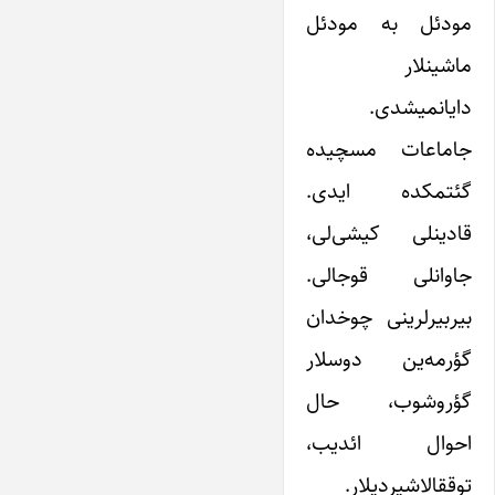
مودئل به مودئل
ماشینلار
دایانمیشدی.
جاماعات مسچیده
گئتمکده ایدی.
قادینلی کیشی‌لی،
جاوانلی قوجالی.
بیربیرلرینی چوخدان
گؤرمه‌ین دوسلار
گؤروشوب، حال
احوال ائدیب،
توققالاشیردیلار.