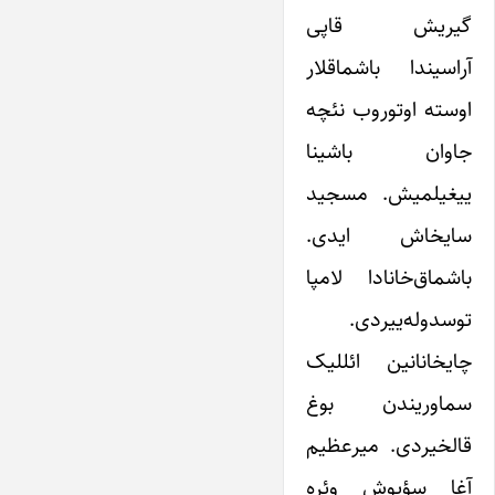
گیریش قاپی
آراسیندا باشماقلار
اوسته اوتوروب نئچه
جاوان باشینا
ییغیلمیش. مسجید
سایخاش ایدی.
باشماق‌خانادا لامپا
توسدوله‌ییردی.
چایخانانین ائللیک
سماوریندن بوغ
قالخیردی. میرعظیم
آغا سؤیوش وئره