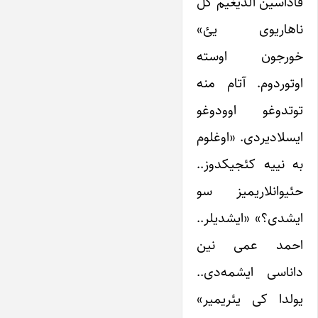
قاداسین آلدیغیم گل
ناهاریوی یئ»
خورجون اوسته
اوتوردوم. آتام منه
توتدوغو اوودوغو
ایسلادیردی. «اوغلوم
به نییه کئجیکدوز..
حئیوانلاریمیز سو
ایشدی؟» «ایشدیلر..
احمد عمی نین
داناسی ایشمه‌دی..
یولدا کی یئریمیر»