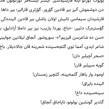
بؤیوک گوزگو ایله قارشیلاشیر. ایستر ایسته‌مز گوزگونون قان
دن دوشموش آلیز بیر قادین گؤرور. گؤزلری قارالیر؛ بیر داها بو
قارشیدان سیماسی تانیش اولان یاشلی بیر قادین الینده‌کی کیتا
گؤستره‌رک دئییر: -«باخ، بوردا یازیب: بیز بیر داملا آزادلیق
«سن ده شاعرسن قیزیم؟»- سوروشور. آنجاق لیلانین جوابینی گؤ
شاعر ایدی، آمما توی گئجه‌سینده شعرینه قان جالادیلار. باخ 
«سحر آچیلیر دان!
گویه سپیلیر قان!
اومود وار باهار گلمه‌یینه، کئچیر زمستان!
الینده بایراق!
سینه‌سینده داغ!
گئدیر گونشین یولونو، تاپاجاق آنجاق!