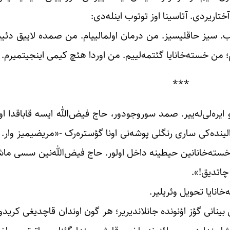
تاریردی. آتاسینا اوز توتوب اینله‌دی:
 سیز حاقلیسیز. من درمان اولمالییام. من صمده لاییق دئییل
؛ من خسته‌خانایا گئتمه‌لییم. من اوردا هئچ کیمی اینجیتمیرم. 
***
ایره‌لی‌له‌ییر. صمد سوروجودور، حاج فیض‌الله ایسه قاباقدا او
نده‌کی ساری رنگلی پوشه‌نی اونا گؤستره‌رک -«مریضیمیز وار. 
ن خسته‌خانانین حیطینه داخل اولور. حاج فیض‌الله‌نین سسی ما
چاتدیق!».
انایا تحویل وئریلیر.
 بینانی گؤز اؤنونده جانلاندیریر؛ هر گون اوندان قاچدیغی کرید