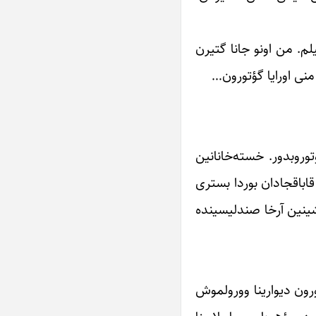
م. من اونو جانا گتیرن
منی اورایا گؤتورون…
توروبدور. خسته‌خانانین
قاباقجادان بوردا بستری
شینین آرخا صندلیسینده
ورون دیوارینا وورولموش