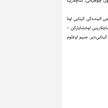
ون چؤهره‌لی، ساچلارینا
ی الینده‌کی کیتابی اونا
 ساچلارینی اوخشایارکن –
یتابی‌دیر. منیم اوغلوم