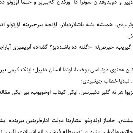
لاییر و دویدوقدان سونرا دا اورکدن گه‌ییریر و حتما اؤزون
یردی. همیشه بئله باشلاردیلار. اؤنجه بیر-بیرینه اؤرتولو آتما
ر.
گیریب، حیرص‌له -«گئنه ده باشلادیز؟ گئنه‌ده آبریمیزی آپاراجا
نین معنوی دونیاسی یوخسا، اوندا انسان دئییل؛ اینک کیمی بیر 
. لیلایا خطاب چیغیردی:
ا هر نه گلیر دئییرسن. ایکی کیتاب اوخویوب، بیر ایکی مقاله 
شدی. جانباز اولدوغو اعتبارینا دولت اداره‌لرینین بیرینده ایش
اتدیرماقدان، بازاردان تقسیط‌له فرش و ائو اشیالاری آلیب ائ