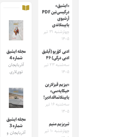
«ایشیق»
درگیسی‌نین PDF
آرشیوی
یاییملاندی
چهارشنبه ۳۱ تیر
۱۴۰۵
ادبی کؤرپو (آیلیق
مجله ایشیق
ادبی درگی) ۴۶
شماره 4
سه‌شنبه ۲۳ تیر
آذربایجان
۱۴۰۵
توی‌لاری
«بیزیم قیزلارین
حیکایه‌سی»
یایینلانماقدادیر!
سه‌شنبه ۱۶ تیر
۱۴۰۵
مجله ایشیق
تبریزیم منیم
شماره 3
چهارشنبه ۱۰ تیر
آذربایجان و