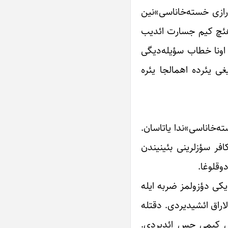
رازی خسته‌خاناسی»نین
ک هئچ کیم جسارت ائدیب
 اونا خطاب سؤیله‌دیگی
غی یئرده اهمالجا یئره
ه‌خاناسی»ندا یاتاسان.
فر سؤزلرینی بئینیندن
وقلوغا.
ایکی دؤزولمز ضربه ایله
اراق ائشیدیردی. دقتله
میش کیمی حس ائدیردی.