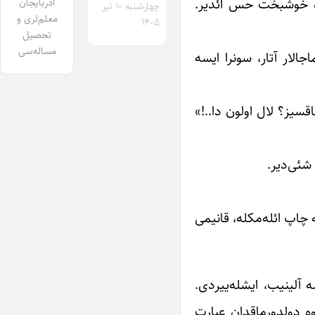
و ده خوشبخت حس ائدیر.
آذربایجان
چهارشنبه ۱۰ تیر
معلم‌لری و
۱۴۰۵
تحصیل
مساله‌سی
جالار آتار، سونرا ایسه
قسیز؟ لال اولون دا..!»
شئی‌دیر.
چاپ ائله‌مکله، قانیمی
ه آلینیب، ایشله‌ییردی.
وه دولدورماقدان عبارت