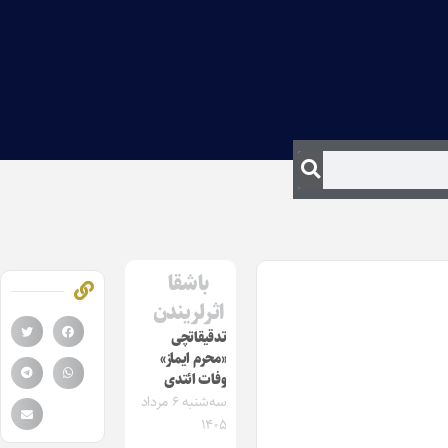
باشقا
اثرلریندن
تدقیقاتچی
«محرم ایماز»
وفات ائتدی
سه‌شنبه ۶ مرداد
۱۴۰۵