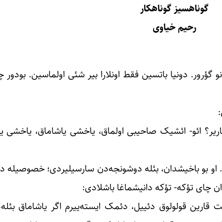
گوناهسیز گوناهکار
رحیم خیاوی
ؤرور. دونیا باتسین فقط اونلارا بیر شئی اولماسین. بودور 
آختاریر؟ ائو- ائشیک صاحیبی اولماق، یاخشی یاشاماق، یاخشی 
او بو باخیشدان، بئله دوشونجه‌دن سارسیلیردی؛ خصوصیله ده 
دان چای تؤکه- تؤکه دانیشماغا باشلادی:
قارین قولولوق دئییل، دئمک ایسته‌ییرم اگر یاشاماق بئله‌د