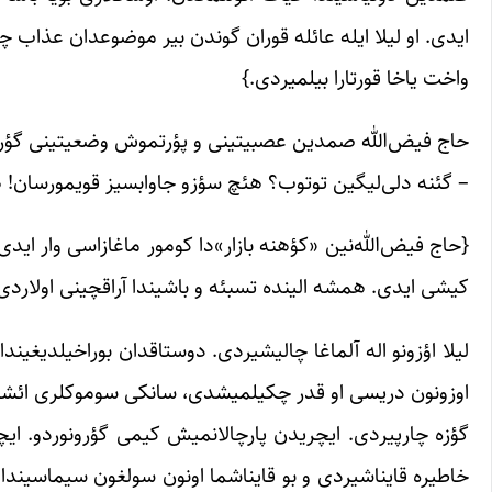
ایدی. او لیلا ایله عائله قوران گوندن بیر موضوعدان عذاب 
واخت یاخا قورتارا بیلمیردی.}
حاج فیض‌الله صمدین عصبیتینی و پؤرتموش وضعیتینی گؤرد
– گئنه دلی‌لیگین توتوب؟ هئچ سؤزو جاوابسیز قویمورسان!
{حاج فیض‌الله‌نین «کؤهنه بازار»دا کومور ماغازاسی وار اید
کیشی ایدی. همشه الینده تسبئه و باشیندا آراقچینی اولاردی
لیلا اؤزونو اله آلماغا چالیشیردی. دوستاقدان بوراخیلدیغین
اوزونون دریسی او قدر چکیلمیشدی، سانکی سوموکلری ائشیگه
گؤزه چارپیردی. ایچریدن پارچالانمیش کیمی گؤرونوردو. ای
خاطیره قایناشیردی و بو قایناشما اونون سولغون سیماسیندا