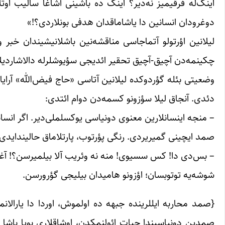
اینک‌له فرقیمیز نه‌دیر؟ اینک ده باشینی آشاغا سالیب اوت
دوغرودان انسانین دا یاشاماقدان هدفی بونلاردی؟!»
لیلانین اؤرتولو آتماجاسی مناقشه‌نین باشلانیشیندان خبر وئر
چکینمه‌دن آچیق-آچیق تحقیر ائدیجی سؤیوشلرله دالاشاردیلا
وضعیتی بئله گؤردوکده لیلانین آتاسی «حاج فیض‌الله» آرایا 
دئدی. آنجاق لیلا سؤزونو کسمه‌دن دوام ائتدی:
– منجه اینسانلارین معنوی دونیاسی یوکسلملی‌دیر. اگر انسا
صمد ایچینی گمیریردی. رنگی پؤرتوب، پارتلاماق حالیندایدی
– بس‌دی دا! کس سسیوی! منه نه وئریب آلا بیلمیرسن؟! آغزیو
شوشه‌یه توتوبسان؛ اؤزونو هامیدان بیلیجی گؤرورسن.
{صمد محاربه ایللرینده جبهه ده اولموش، اوردا دا یارالانمی
صمدین دونیاسیندا حیات ائولنمکدن، اوشاقلاری بویا باشا چ