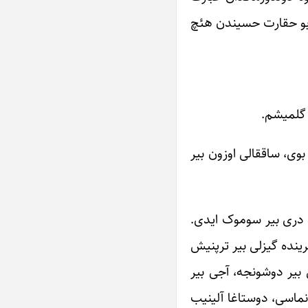
و بو حقارت حسیندن هئچ
 گلمیشم.
بوی، ساققالی اوزون بیر
یر دری بیر سوموک ایدی.
ینده گیزلی بیر ترپنیش
 بیر دوشونجه، آجی بیر
نماسی، دوستاغا آلینیب