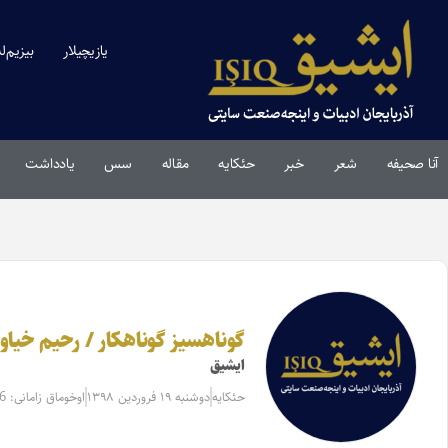
یازیچیلار
بیزیم‌ل
آنا صحیفه
شعر
خبر
حئکایه
مقاله‌
سس
یادداشت
گوناهسیز گوناهکار / رحیم خیاو
ایشیق
حئکایه
دوشنبه ۱۹ فروردین ۱۳۹۸
اوخوماق زامانی: 6 دقیقه