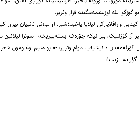
شاریندا دوروب، اؤزونه باخیر. قارشیسیندا گؤزلری باتیق، سولغ
 گوزگو ایله اوزلشمه‌مگینه قرار وئریر.
بی واراقلایارکن لیلایا یاخینلاشیر. او لیلانی تانییان بیری کیم
، بیر آز گؤزللیک، بیر تیکه چؤره‌ک ایسته‌ییریک»- سونرا لیلانین
زله‌مه‌دن دانیشیغینا دوام وئریر: -« بو منیم اوغلومون شعر ک
گؤر نه یازیب!: