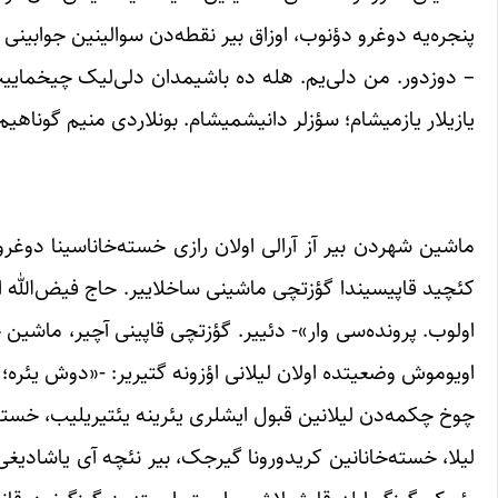
پنجره‌یه دوغرو دؤنوب، اوزاق بیر نقطه‌دن سوالینین جوابینی آخ
– دوزدور. من دلی‌یم. هله ده باشیمدان دلی‌لیک چیخماییب.
یازیلار یازمیشام؛ سؤزلر دانیشمیشام. بونلاردی منیم گوناهیم
ماشین شهردن بیر آز آرالی اولان رازی خسته‌خاناسینا دوغرو 
کئچید قاپیسیندا گؤزتچی ماشینی ساخلاییر. حاج فیض‌الله الی
اولوب. پرونده‌سی وار»- دئییر. گؤزتچی قاپینی آچیر، ماشی
اویوموش وضعیتده اولان لیلانی اؤزونه گتیریر: -«دوش یئره؛ 
چوخ چکمه‌دن لیلانین قبول ایشلری یئرینه یئتیریلیب، خسته‌خ
لیلا، خسته‌خانانین کریدورونا گیرجک، بیر نئچه آی یاشادیغی