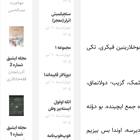
۱۴۰۵
مهاجرت
مساله‌سی
سئچیلمیش
اثرلر(معجز)
چهارشنبه ۱۰ تیر
۱۴۰۵
چوخلارینین فیکری. تکی
مجموعه ۱
چهارشنبه ۱۰ تیر
مجله ایشیق
۱۴۰۵
شماره 2
آذربایجان
دورنالار قاییداندا
قفه‌خانالاری
یئمک، گزیب- دولانماق،
چهارشنبه ۱۰ تیر
۱۴۰۵
ائله اوغول
جمع ایچینده. بو دؤنه
ایسته‌ییر وطن
چهارشنبه ۱۰ تیر
۱۴۰۵
مجله ایشیق
یرسه، اوندا بس بیزیم
شماره 1
هوپ‌هوپ‌نامه