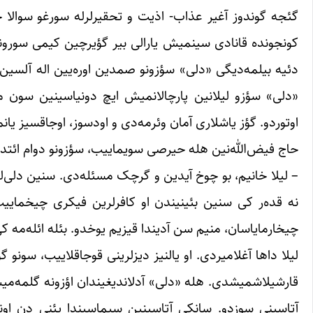
گئجه گوندوز آغیر عذاب- اذیت و تحقیرلرله سورغو سوالا
کونجونده قانادی سینمیش یارالی بیر گؤیرچین کیمی سورونم
دئیه بیلمه‌دیگی «دلی» سؤزونو صمدین اوره‌یین اله آلسین 
«دلی» سؤزو لیلانین پارچالانمیش ایچ دونیاسینین سون مقاو
اوتوردو. گؤز یاشلاری آمان وئرمه‌دی و اودسوز، اوجاقسیز یانم
حاج فیض‌الله‌نین هله حیرصی سویماییب، سؤزونو دوام ائتد
– لیلا خانیم، بو چوخ آیدین و گرچک مسئله‌دی. سنین دلی‌ل
نه قده‌ر کی سنین بئینیندن او کافرلرین فیکری چیخماییب،
چیخارمایاسان، منیم سن آدیندا قیزیم یوخدو. بئله ائله‌مه کی،
لیلا داها آغلامیردی. او یالنیز دیزلرینی قوجاقلاییب، سونو 
قارشیلاشمیشدی. هله «دلی» آدلاندیغیندان اؤزونه گلمه‌میش،
آتاسینی سوزدو. سانکی آتاسینین سیماسیندا یئنی دن اون