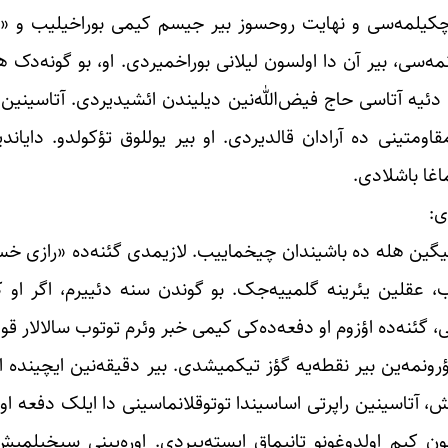
 چکیلمه‌سی و نهایت روحسوز بیر جیسم کیمی بوراخیلیب و «
ه‌سی، بیر آن دا اولسون لیلانی بوراخمیردی. او، بو گونه‌د
دئیه آتاسی حاج فیض‌الله‌نین دیلیندن ائشیدیردی. آتاسینین
متینی ده آرادان قالدیردی. او بیر یوللوق تؤکولدو. دایاندی
اغا باشلادی.
ی:
یگین هله ده باشیندان چیخماییب. لازیمدی گئنه‌ده «رازی خست
 عقلین یئرینه گلمییه‌جک. بو گوندن سنه دئییرم، اگر او کا
 گئنه‌ده اؤزوم او دفعه‌ده‌کی کیمی خبر وئرم توتوب سالالار قود
گؤرونمه‌ین بیر نقطه‌یه گؤز تیکمیشدی. بیر دقیقه‌نین ایچینده 
 آتاسینین راپرتی اساسیندا توتوقلانماسینی دا ایلک دفعه اول
ون کیم اولدوغونو تانیماق ایسته‌ییردی. اوره‌یینی سیخیل