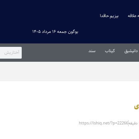
ه علاقه
بیزیم حاقدا
بوگون جمعه ۱۶ مرداد ۱۴۰۵
دانیشیق
کیتاب
سند
ی
https://ishiq.net/?p=22266