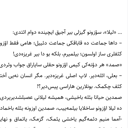
… «لیلا»، سؤزونو گیزلی بیر آجیق ایچینده دوام ائتدی:
– داها جماعت ده قاباقکی جماعت دئییل؛ هامی فقط اؤزونو گ
کئفلری ‌ساز اولسون؛ بیلمیرم، بلکه بو دا بیر غریزه‌دی!
«صمد» هر دؤنه‌کی کیمی اؤزونو حقلی سایاراق جواب وئردی:
– بعلی، ائله‌دیر. لاپ اصلی غریزه‌دیر. مگر انسان نه‌یی 
کئف چکمک. بونلارین هاراسی پیس‌دیر؟!
صمدین حیاتا بئله باخیشی، همیشه لیلانی عصبلشدیریردی. 
ده لیلا اؤزونو ساخلایا بیلمه‌ییب، صمدین اوزونه بئله باخما
-آمما منیم دئمه‌گیم یاخشی یئمک، گزمک، یاتماق و نهایت 