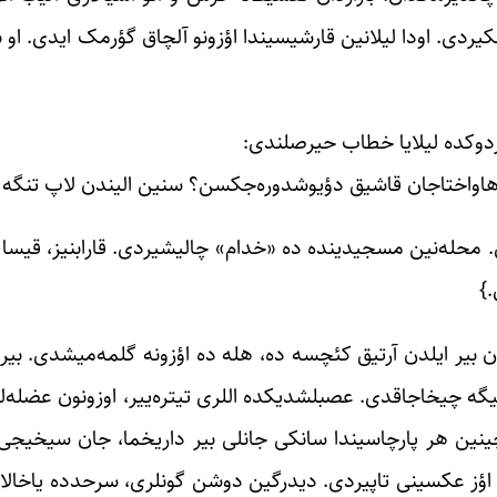
چکیردی. اودا لیلانین قارشیسیندا اؤزونو آلچاق گؤرمک ایدی. ا
وکده لیلایا خطاب حیرصلندی:
 هاواختاجان قاشیق دؤیوشدوره‌جکسن؟ سنین الیندن لاپ تنگه
ی. محله‌نین مسجیدینده ده «خدام» چالیشیردی. قارابنیز، قیسا 
.}
دان بیر ایلدن آرتیق کئچسه ده، هله ده اؤزونه گلمه‌میشدی. ب
 چیخاجاقدی. عصبلشدیکده اللری تیتره‌ییر، اوزونون عضله‌لر
چینین هر پارچاسیندا سانکی جانلی بیر داریخما، جان سیخیجی
 اؤز عکسینی تاپیردی. دیدرگین دوشن گونلری، سرحدده یاخالا