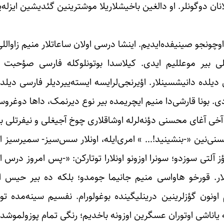
لانان دوگونلر. او دالغین باخیشلاریلا موشترینین گئدیشین ایزله‌
 اوچونجو صینیفده‌ایدیم. اینشا درسی اولان ساعاتلار منیم زاوالل
ی بیر موعللیم ایدی. کیلاسدا بوتونلوکله فارسی صؤحبت ائ
یلده دانیشسینلار. اؤیرنجی‌لر‌ایسه ایسته‌ییردیلر فارسی دیلده 
ی. بونا قارشی‌دا منیم ایچریمده بیر نوع دیرنمک، داها دوغرو
 آخی آغای محسنی دؤنه‌لرله اوشاقلاری چوخ آجیغلی و نیفرتلی 
محسنی‌نین «-بنشینید!… » امری‌ایله، اونلار سس‌سیز- سمیرسیز ا
ؤز آلتی سوزدو؛ سونرا اوزونو اونلارا توتارکن: «-پس امروز درس 
دیلار. قورخو هاواسی منیم جانیما جومدو؛ بلکه ده بیر حیس 
 اونون گؤزلرینین درینلیگینده بوغولورام. نفسیم سینه‌مده تو
یاناشی اوتوران عسگرین اوزونه باخدیم؛ رنگی تمام پوزولموشدو