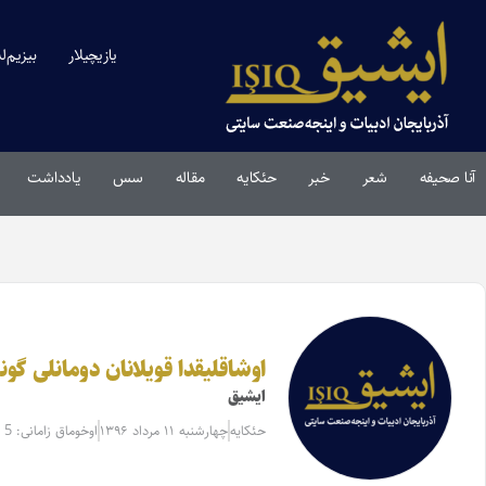
یازیچیلار
بیزیم‌ل
آنا صحیفه
شعر
خبر
حئکایه
مقاله‌
سس
یادداشت
اوشاقلیقدا قویلانان دومانلی گون
ایشیق
حئکایه
چهارشنبه ۱۱ مرداد ۱۳۹۶
اوخوماق زامانی: 5 دقیقه