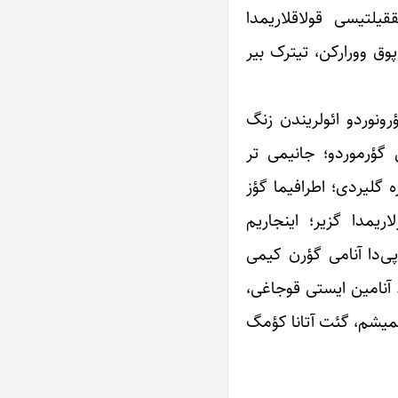
یلتیسی قولاقلاریمدا
وق وورارکن، تیترک بیر
ونوردو ائولریندن زنگ
ی گؤرموردو؛ جانیمی تر
گلیردی؛ اطرافیما گؤز
ریمدا گزیر؛ اینجاریم
پی‌دا آنامی گؤرن کیمی
 آنامین ایستی قوجاغی،
ئمیشم، گئت آتانا کؤمگ