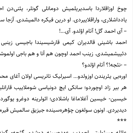
چوخ اوزاقلاردا باسدیریلمیش دومانلی گونلر، یئنی‌دن 
یادداشلاری، واراقلاییردی. او درین فیکره دالمیشدی. آزجا سون
– آی احمد گل! آتام اؤلدو. آی…!
احمد باشینی قالدیران کیمی قارشیسیندا باجیسی زینبی
دئییشمیشدی. زینب احمد اوچون هم آنا و هم باجی اولموشد
– -نئجه!؟ آتام اؤلدو؟
اوره‌یی یئریندن اوزولدو… اسیرلیک تانریسی اولان آغای م
هر بیر زاد اوچوردو؛ سانکی ایچ دونیاسی شوملاییب قارانلی
خیسین- خیسین آغلاماغا باشلادی؛ ائولرینه دوغرو یوگوردو
دیدیردی. اونون سولغون چؤهره‌سینده جیزیق سالمیش قیرمی
***
عائله مسئولیتی احمدین عهده‌سینه دوشدو. گئجه- گوندوز