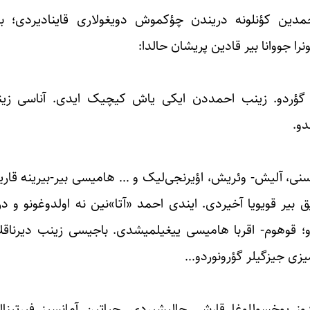
احمدین کؤنلونه دریندن چؤکموش دویغولاری قاینادیردی؛ 
را جووانا بیر قادین پریشان حالدا:
 گؤردو. زینب احمددن ایکی یاش کیچیک ایدی. آناسی زینب
و.
حسنی، آلیش- وئریش، اؤیرنجی‌لیک و … هامیسی بیر-بیرینه قا
ق بیر قویویا آخیردی. ایندی احمد «آتا»نین نه اولدوغونو و د
؛ قوهوم- اقربا هامیسی ییغیلمیشدی. باجیسی زینب دیرناقلار
زی جیزگیلر گؤرونوردو…
 یوخسوللوغا قارشی چالیشیردی. حیاتین آمانسیز فیرتینال