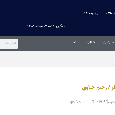
ه علاقه
بیزیم حاقدا
بوگون شنبه ۱۷ مرداد ۱۴۰۵
دانیشیق
کیتاب
سند
لر / رحیم خیاوی
https://ishiq.net/?p=19152