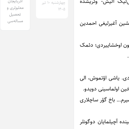
یل‌لیک آلیش- وئریشده
آذربایجان
چهارشنبه ۱۰ تیر
معلم‌لری و
۱۴۰۵
تحصیل
مساله‌سی
ایشین آغیرلیغی احمدین
حون اوخشاییردی؛ دئمک
دی. یاشی اؤتموش، الی
اخین اولماسینی دویدو.
میرم… باخ گؤر ساچلاری
ینده آچیلمایان دوگونلر