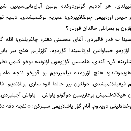
دی. هر آددیم گؤتوردوکده پوتین آیاق‌قابی‌سینین شیقق
یر حیس اوره‌ییمی چولقلاییردی؛ صبریم توکنمیشدی. دیلیم توپ
ون بو بحرانلی حالدان قورتارا؟
ا نه قدر قالیردی. آغای محسنی دفتره چاغریلدی؛ ائله گؤر
اؤزومو خییاوانین اورتاسیندا گؤردوم. گؤزلریم هئچ بیر یان
لرینه گل- گئدی، هامیسی گؤزومون اؤنونده یوخو کیمی نظره 
وپموشدو؛ هئچ اؤزومده بیلمیردیم بو قورخو نئجه دامارلا
 قیفیللانمیشدی. دولغون بیر حالدا ائوه ساری یوللاندیم. قا
هردن هیککه‌لنمیش بوغازیمین دوگونو یاواش – یاواش آچیلیردی.
توختاقلیغی دویدوم. آنام گؤز یاشلاریمی سیلرکن: «-نئچه دفه د