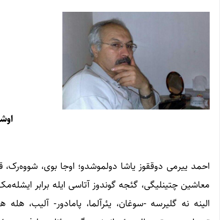
اوشا
احمد ییرمی دوققوز یاشا دولموشدو؛ اوجا بوی، شووه‌رک، ق
معاشین چتینلیگی، گئجه گوندوز آتاسی ایله برابر ایشله‌م
الینه نه گلیرسه -سوغان، یئرآلما، پامادور- آلیب، هله 