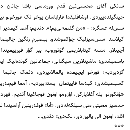
سانکی آغای محسنی‌نین قدم وورماسی باشا چاتان دئییل
جینگیلده‌ییردی. اوشاقلیقدا قاراباسان یوخو تک قورخولو ب
سس‌له عسگره: – «من گئتمه‌لی‌یم!». دئدیم؛ آمما کیمدیر اؤز
کیلاسدا سس‌سیزلیک چؤکموشدو. بیلمیرم زنگین چالینماسین
آچیبلار. منسه کیتابلاریمی گؤتوروب، بیر گؤز قیرپیمیندا 
باسمیشدی؛ ماشینلارین سیگنالی، جماعاتین گونده‌لیک ایش
گزدیردیم؛ قورخو ایچیمده یالمالانیردی، دئمک جانیما ه
کسیلمیشدی؛ کیلاسا قاییتماق ایسته‌ییردیم، آمما قیچلاریم
هؤنکورتو ایله آغلایارکن، اؤزومو اونون قوجاغینا آتدیم. ق
حدسیز محبتی منی سیلکه‌له‌دی. «آنا» قوللارینین آراسیندا 
ائله، اونون الی یالین‌دی، تک‌دی» دئدی…
***