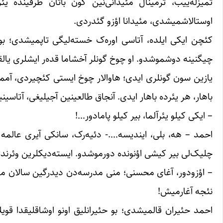
تمیزله‌ییب، ترمینال مئیدانی‌نین گون باتان طرفینده یئ
اوستالاشمیشدی، مئیدانا اؤزو گئدردی.
کئچن ایکی ایلده، آتاسی اوره‌ک خسته‌لیگی تاپمیشدی؛ بو 
چیگنینه دوشموشدو. او چوخ گونلر آخشاما قده‌ر ایشلری یالقیز
یازین سون گونلری ایدی؛ هاوالار چوخ ایستی کئچیردی، آم
باهار، هر یئرده باهار ایدی. آنجاق طالعینین آجیلیغی، آتاسی
– ایکی کیلو یئرآلما، بیر کیلو پامادور…!
‌احمد – هه، بلی، ایندیسه….- دئیه‌رک، سانکی آیری عالم
چلیک‌لی بیر کیشی اؤنونده دورموشدو. ایسته‌دیکلرین وئرنده گ
– اؤزودور، آغای محسنی؛ منی مدرسه‌دن دیدرگین سالان موعل
نئجه آغارمیش!
احمد حئیران قالمیشدی؛ بو حئیرانلیق اونو اوشاقلیقدا قویلان