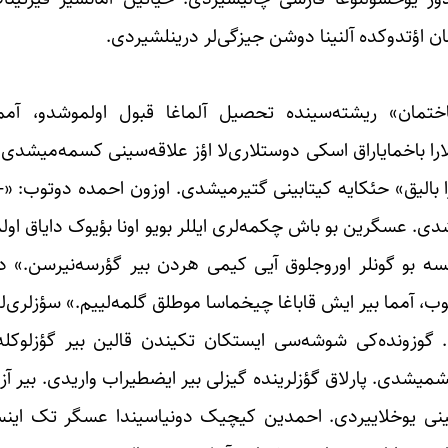
ن اؤتدوکده آلنینا دوشن جیزگی‌لر درینلشیردی.
ختمان» ریشته‌سینده تحصیل آلماغا قبول اولموشدو، آمما
ارا باخمایاراق اسکی دوستلاری‌لا اؤز علاقه‌سینی کسمه‌میشدی.
ا بالیق» حئکایه کیتابینی گتیرمیشدی. اوزون احمده دوتوب: «-
یشدی. عسگرین بو باش چکمه‌لری ایللر بویو اونا بؤیوک دایاق ا
نسه بو گونلر اوروجلوق آیی کیمی هردن بیر گؤرسه‌نیرسن.»
 آمما بیر ایش قاباغا چیخماسا موطلق گلمه‌لییم.» سؤزلری‌له
ی. گوزونده‌کی شوشه‌سی ایستکان تکیندن قالین بیر گؤزلوک
میشدی. پارلاق گؤزلرینده گیزلی بیر ایضطیراب واریدی. بیر آز ا
ینی یوخلاییردی. احمدین کیچیک دونیاسیندا عسگر تک اینسا