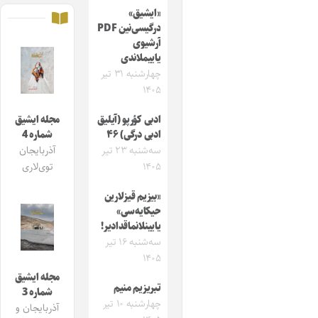
«ایشیق»
درگیسی‌نین PDF
آرشیوی
یاییملاندی
چهارشنبه ۳۱ تیر
۱۴۰۵
ادبی کؤرپو (آیلیق
مجله ایشیق
ادبی درگی) ۴۶
شماره 4
سه‌شنبه ۲۳ تیر
آذربایجان
۱۴۰۵
توی‌لاری
«بیزیم قیزلارین
حیکایه‌سی»
یایینلانماقدادیر!
سه‌شنبه ۱۶ تیر
۱۴۰۵
مجله ایشیق
تبریزیم منیم
شماره 3
چهارشنبه ۱۰ تیر
آذربایجان و