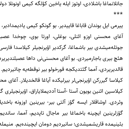
جانلانماغا باشلادی، اوتوز ایله یاخین کؤلگه کیمی اونونلا دو
***
ییرمی ایل بوندان قاباغا قاییدیر. بو گونکو کیمی یادیمدادیر،
آغای محسنی اوزو ائنلی، بوغلی، اورتا بوی، چوخدا عصبل
جوتله‌میشدی بیر باشماغا، گرکدیر اؤیرنجیلر کیلاسدا فارسی د
هئچ بیری باجارمیردی. بو آغای محسنی‌نی داها عصبلندیریرد
قالدیریردی، آمما گئتدیکجه قورخولو بیر نوقطه‌یه چاتیردیم.
کیلاسا گیررکن اؤیرنجی‌لر بیرلیکده آیاغا قالخدیلار. آغای 
کیلاسین ائنین بویون آستا -آستا آددیملایاراق، اؤیرنجیلری گ
وئردی. اوشاقلار ایسه گؤز آلتی بیر- بیرینین اوزونه باخ
گؤزلرینین ایچینه باخماغا بیر ماجال تاپدیم، آمما، ساندیم
بئینیمده قاریشمیشدی؛ سانیردیم دومان ایچینده‌یم. منیمله 