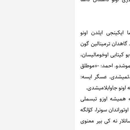
 ایکینجی ایلدن اونو
 گاهدان ترمینالین گون
بو کیتابی اوخومالیسان،
ولموشدو. احمد: -«موطلق
 دئمیشدی. عسگر ایسه:
 اونو جاوابلامیشدی.
له همیشه اوزو تبسملی
وتوراندان سونرا، کؤلگه
نلار نه کی بیر معنوی