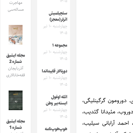
۱۴۰۵
مهاجرت
مساله‌سی
سئچیلمیش
اثرلر(معجز)
چهارشنبه ۱۰ تیر
۱۴۰۵
مجموعه ۱
چهارشنبه ۱۰ تیر
مجله ایشیق
۱۴۰۵
شماره 2
آذربایجان
دورنالار قاییداندا
قفه‌خانالاری
چهارشنبه ۱۰ تیر
۱۴۰۵
ائله اوغول
ی. دورومون گرگینلیگی،
ایسته‌ییر وطن
چهارشنبه ۱۰ تیر
دوروب، مئیدانا گئدیب،
۱۴۰۵
مجله ایشیق
 احمد آرابانی سیلیب،
شماره 1
هوپ‌هوپ‌نامه