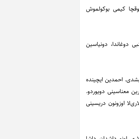
بوقچا کیمی بوکولموش
ی دوغاندا، دونیاسین
ریشدی. احمدین ایچینده
رین معناسینی دویوردو.
ی‌لا اوزونون دریسینی
اری اونو داشدان داشا