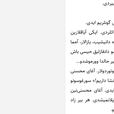
ییردی.
ی گونلریم ایدی.
لردی. ایکی آیاقلارین
دانیشیب، یازالار، آمما
سو دانقازلیق حیسی باش
بیر حالدا وورموشدو…
وتوردولار. آغای محسنی‌
انشا داریم!» سورغوسونو
ایدی. آغای محسنی‌نین
پلانمیشدی. هر بیر زاد
.