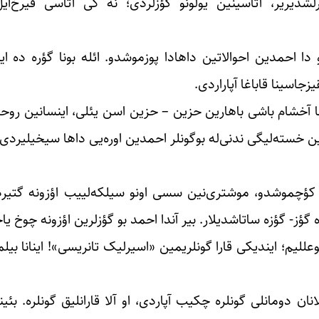
رلشدیریر، آتاسینین یولونو گؤزلردی؛ نه کی آتاسی قیرخ‌ا
دا احمدین احوالاتین داهادا پوزموشدو. ائله بونا گؤره ده 
جاسینا قاباغا آپاراردی.
ما آخشام باشی باهارین حزین – حزین اسن یئلی، اینسانین رو
نین خسته‌لیگی ندنی‌له بوگونلر احمدین اوره‌یی داها سیخیلیردی.
ه کؤچموشدو، موشتری‌نین سسی اونو سیلکه‌لییب اؤزونه گتیر
ؤز- گؤزه ساتاشدیلار. بیر آندا احمد بو گؤزلرین اؤزونه چوخ ی
لیم؛ ایندیکی قارا گونلریمین «اسیرلیک تانریسی»! اینانا بیل
ان دومانلی گونلره چکیب آپاردی، او آلا قارانلیق گونلره. بئین