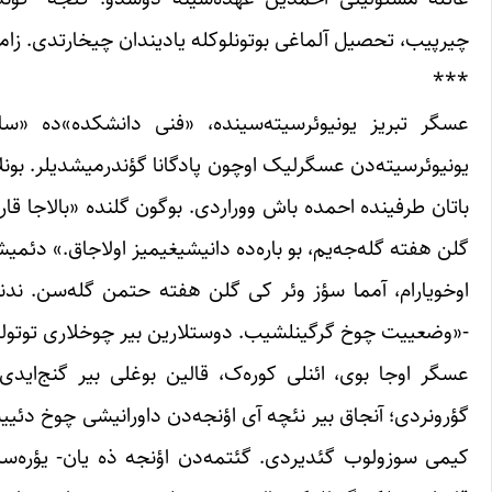
چیرپیب، تحصیل آلماغی بوتونلوکله یادیندان چیخارتدی. زاما
***
عسگر تبریز یونیوئرسیته‌سینده، «فنی دانشکده»ده «سا
یونیوئرسیته‌دن عسگرلیک اوچون پادگانا گؤندرمیشدیلر. بونل
باتان طرفینده احمده باش ووراردی. بوگون گلنده «بالاجا قار
گلن هفته گله‌جه‌یم، بو باره‌ده دانیشیغیمیز اولاجاق.» دئم
اوخویارام، آمما سؤز وئر کی گلن هفته حتمن گله‌سن. ند
-«وضعییت چوخ گرگینلشیب. دوستلارین بیر چوخلاری توتولوب،
عسگر اوجا بوی، ائنلی کوره‌ک، قالین بوغلی بیر گنج‌اید
گؤرونردی؛ آنجاق بیر نئچه آی اؤنجه‌دن داورانیشی چوخ دئییش
کیمی سوزولوب گئدیردی. گئتمه‌دن اؤنجه ذه یان- یؤره‌س