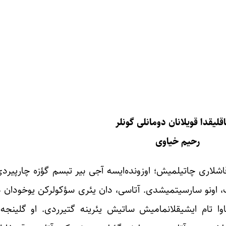
قلیقدا قویلانان دومانلی گونلر
رحیم خیاوی
اشلاری چاتیلمیش؛ اوزونده‌ایسه آجی بیر تبسم گؤزه چارپیرد
ک، اونو سارسیتمیشدی. آتاسی،‌ دان یئری سؤکولرکن یوخودان 
هاوا تام ایشیقلانمامیش ساتیش یئرینه گتیرردی. او گلینجه،