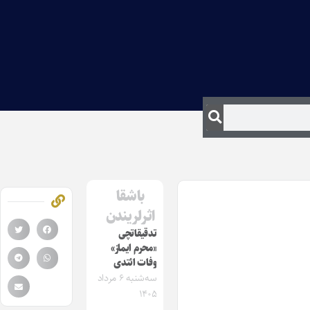
باشقا
اثرلریندن
تدقیقاتچی
«محرم ایماز»
وفات ائتدی
سه‌شنبه ۶ مرداد
۱۴۰۵