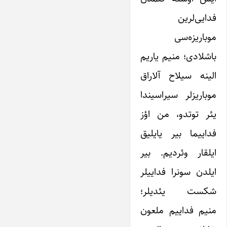
فدایی‌لرین
موباریزه‌سی
باشلادی؛ منیم یاریم
الینه سیلاح آلاراق
موباریزلر سیراسیندا
یئر توتدو، من اؤز
فداییما بیر یایلیق
ایلقار وئردیم. بیر
ایلدن سونرا فداییلر
شکست یئدیلر؛
منیم فداییم ملعون