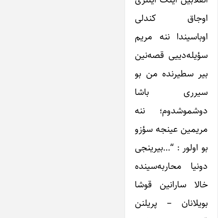
اوجاق کندلی
اوباسیندا ننه مریم
سؤیله‌دییی قصه‌نین
بیر سطیرنده من بو
سیرری باشا
دوشموشدوم؛ ننه
مریمین عینجه سؤزو
بو اولور : “…بیرینجی
دونیا محاربه‌سینده
خالا سارانین قوشا
بویلانان – پریلنن