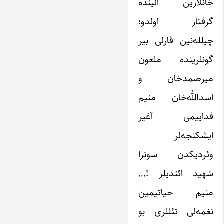
خانلارین الینده
گرفتار اولدو؛
چیلله‌نین قارلی بیر
گونلرینده ملعون
میرصمدخان و
اسدالله‌خان منیم
فداییمی آغیر
ایشکنجه‌لر
وئردیکدن سونرا
شهید ائتدیلر !…
منیم حیاتیمین
نغمه‌لی تئللری بو