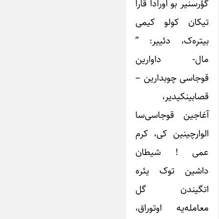
گؤرسنیر بو اورادا قارا
تیکان کولو کیمی
بیتره‌ک، دئییر: ”
مال- داوارین
قوجاسی چوبدارین –
قصابینکیدیر،
آغاجین قوجاسی‌سا
الوارچینین کی، کرم
عمی ! شیطان
داشین توک یئره
اتگیندن گل
معامله‌یه اوتوراق،