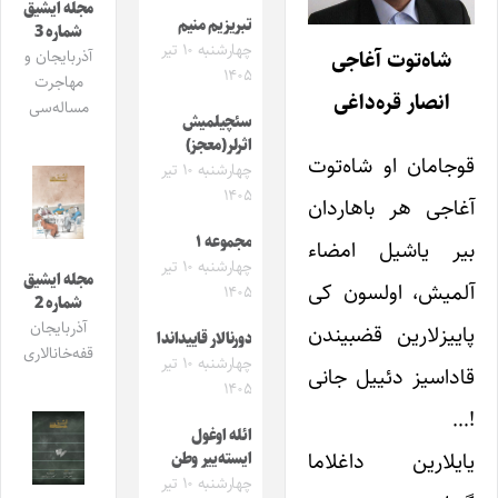
مجله ایشیق
تبریزیم منیم
شماره 3
چهارشنبه ۱۰ تیر
شاه‌توت آغاجی
آذربایجان و
۱۴۰۵
مهاجرت
انصار قره‌داغی
مساله‌سی
سئچیلمیش
اثرلر(معجز)
قوجامان او شاه‌توت
چهارشنبه ۱۰ تیر
۱۴۰۵
آغاجی هر باهاردان
مجموعه ۱
بیر یاشیل امضاء
چهارشنبه ۱۰ تیر
مجله ایشیق
آلمیش، اولسون کی
۱۴۰۵
شماره 2
آذربایجان
پاییزلارین قضبیندن
دورنالار قاییداندا
قفه‌خانالاری
چهارشنبه ۱۰ تیر
قاداسیز دئییل جانی
۱۴۰۵
!…
ائله اوغول
یایلارین داغلاما
ایسته‌ییر وطن
چهارشنبه ۱۰ تیر