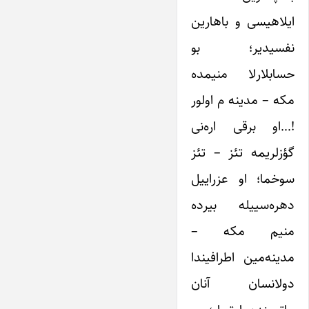
ایلاهیسی و باهارین
نفسیدیر؛ بو
حسابلارلا منیمده
مکه – مدینه م اولور
!…او برقی اره‌نی
گؤزلریمه تئز – تئز
سوخما؛ او عزراییل
دهره‌سییله بیرده
منیم مکه –
مدینه‌مین اطرافیندا
دولانسان آنان