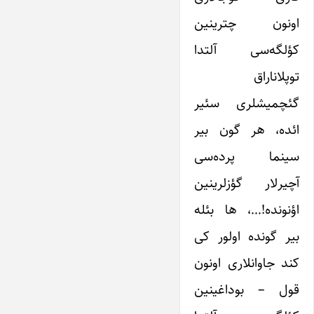
اونون چترینین
کؤلگه‌سی آلتدا
توپلاناراق
گئچمیشلری سئیر
ائده، هر گون بیر
سینما پرده‌سی
آچیرلار گؤزلرینین
اؤنونده!…، ها بئله
بیر گونده اولور کی
کند جاوانلاری اونون
قول – بوداغینین