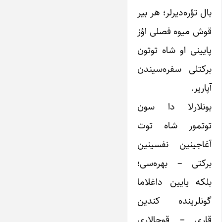
بال تؤره‌دیرلر؛ هر بیر
قوش میوه فصلی اؤز
پایینی او شاه توتون
برکتلی سفره‌سیندن
آپاریر.
بونلارلا دا سون
توتمور شاه توت
آغاجینین نفسینین
برکتی – بهره‌سی؛
بلکه یایین داغلاما
گونلرینده کندین
قاری – قوجالاری