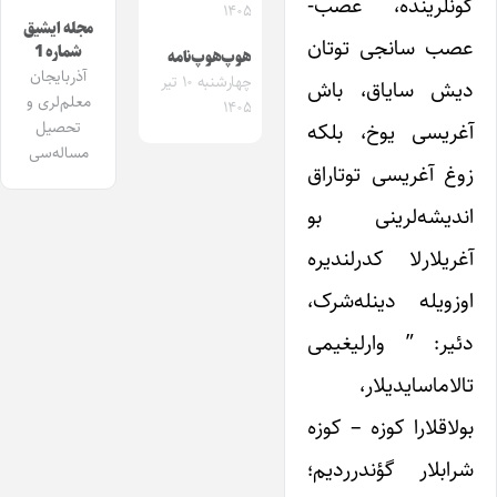
گونلرینده، عصب-
۱۴۰۵
مجله ایشیق
عصب سانجی توتان
شماره 1
هوپ‌هوپ‌نامه
آذربایجان
چهارشنبه ۱۰ تیر
دیش سایاق، باش
معلم‌لری و
۱۴۰۵
تحصیل
آغریسی یوخ، بلکه
مساله‌سی
زوغ آغریسی توتاراق
اندیشه‌لرینی بو
آغریلارلا کدرلندیره
اوزویله دینله‌شرک،
دئیر: ” وارلیغیمی
تالاماسایدیلار،
بولاقلارا کوزه – کوزه
شرابلار گؤندرردیم؛