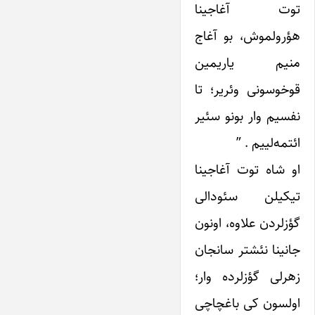
توت آغاجینا
هؤرولموش، بو آغاج
منیم یاریمین
قوخوسونی وئریر؛ تا
نفسیم وار بونو سئیر
ائتمه‌لییم . ”
او شاه توت آغاجینا
تیکیلن سئودالی
گؤزلردن علاوه، اونون
جانینا نئشتر سانجان
زهرلی گؤزلرده وار؛
اولسون کی باغچاچی