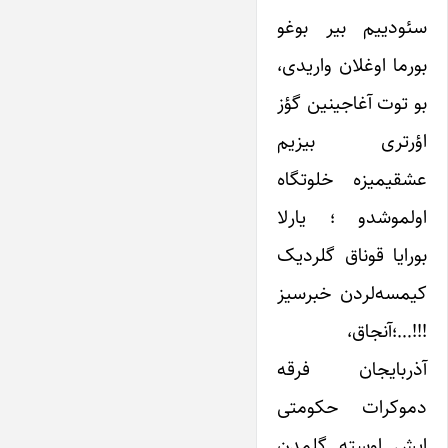
سئودییم بیر بوغو
بورما اوغلان واریدی،
بو توت آغاجینین گؤز
اؤرتری بیزیم
عشقیمیزه خلوتگاه
اولموشدو ؛ یارلا
بورایا قوناق گلردیک
کیمسه‌لردن خبرسیز
!!!…؛آنجاق،
آذربایجان فرقه
دموکرات حکومتی
ایش اوسته گلمدن