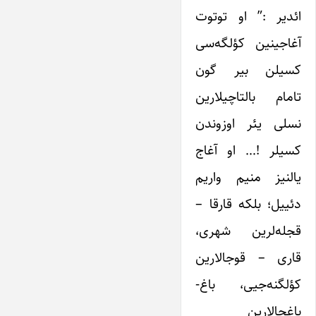
ائدیر :” او توتوت
آغاجینین کؤلگه‌سی
کسیلن بیر گون
تامام بالتاچیلارین
نسلی یئر اوزوندن
کسیلر !… او آغاج
یالنیز منیم واریم
دئییل؛ بلکه قارقا –
قجله‌لرین شهری،
قاری – قوجالارین
کؤلگنه‌جیی، باغ-
باغچالارین