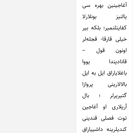
آغاجینین بهره سی
یالنیز بونلارلا
کفایتلنمیر؛ بلکه بیر
خیلی قارقا- قجله‌لر
اونون قول –
قانادیندا یووا
باغلایاراق ایل به ایل
بالالارینی پروازا
گتیریرلر ؛ بال
آریلاری او آغاجین
توت فصلی قندینی
کندیلرینه داشییاراق