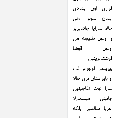
قراری اون یئددی
ایلدن سونرا منی
خالا سارایا چاتدیریر
و اونون ظنیجه من
اونون قوشا
فرشته‌لرینین
بیریسی اولورام !…،
او بایرامدان بری خالا
سارا توت آغاجینین
جانینی میسمارلا
آغریا سالمیر، بلکه