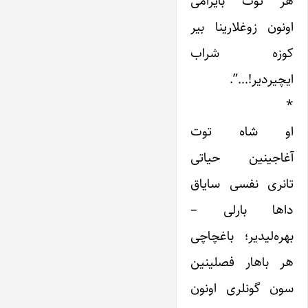
هر توت بایرامی
اونون زوغلارینا بیر
کوزه شراب
ایچیردیر!…”.
*
او شاه توت
آغاجینین حیاتی
تانری نفسی سایاق
داها بارلی –
بهره‌لیدیر؛ باغچاچی
هر باهار فصلینین
سون گونلری اونون