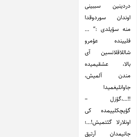
دردینین سببینی
اوندان سوردوقدا
منه سؤیلدی :” …
فلیینده عؤمرو
شاللاقلانسین آی
بالا، عشقیمیده
مندن آلمیش،
جاوانلیغمیدا
!!…،گؤزل –
گؤیچکلییمده کی
اونلارلا گئتمیش!…؛
جانیمدان آرتیق