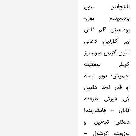
باغچانین سول
بره‌سینده قول-
بوداغینی قلم قاش
بیر گؤزلین دعالی
اللری کیمی سونسوز
گویلر سمتینه
آچمیش؛ بویو ایسه
او قدر اوجا دئییل
کی قوزئی طرفده
قاباق – قانشاریندا
دیکلن تپه‌نین او
یوزونده کوشول –