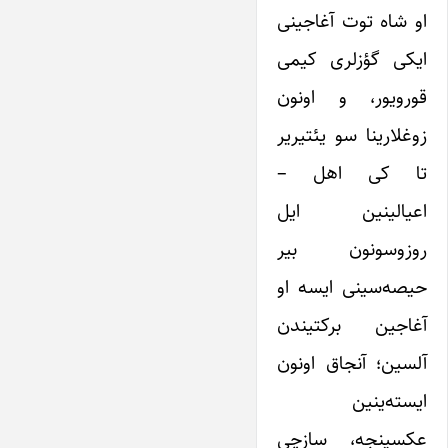
او شاه توت آغاجینی
ایکی گؤزلری کیمی
قورویور، و اونون
زوغلارینا سو یئتیریر
تا کی اهل –
اعیالینین ایل
روزوسونون بیر
حیصه‌سینی ایسه او
آغاجین برکتیندن
آلسین؛ آنجاق اونون
ایسته‌ینین
عکسینجه، سازچی