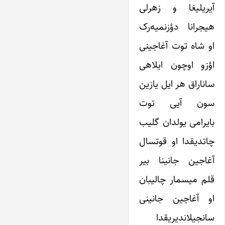
آیریلیغا و زهرلی
هیجرانا دؤزنمیه‌رک
او شاه توت آغاجینی
اؤزو اوچون ایلاهی
ساناراق هر ایل یازین
سون آیی توت
بایرامی یولدان گلیب
چاتدیقدا او قوتسال
آغاجین جانینا بیر
قلم میسمار چالیبان
او آغاجین جانینی
سانجیلاندیریقدا