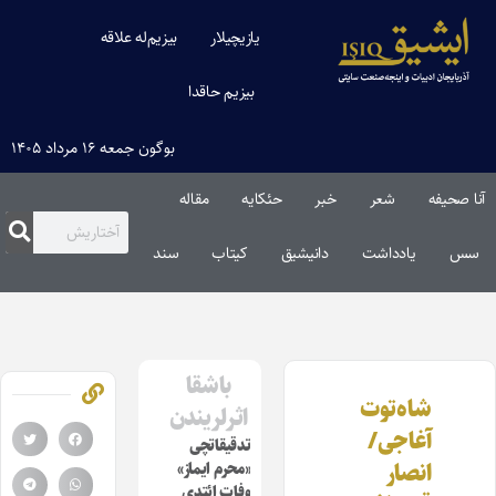
یازیچیلار
بیزیم‌له علاقه
بیزیم حاقدا
بوگون جمعه ۱۶ مرداد ۱۴۰۵
آنا صحیفه
شعر
خبر
حئکایه
مقاله‌
سس
یادداشت
دانیشیق
کیتاب
سند
باشقا
شاه‌توت
اثرلریندن
آغاجی/
تدقیقاتچی
انصار
«محرم ایماز»
وفات ائتدی