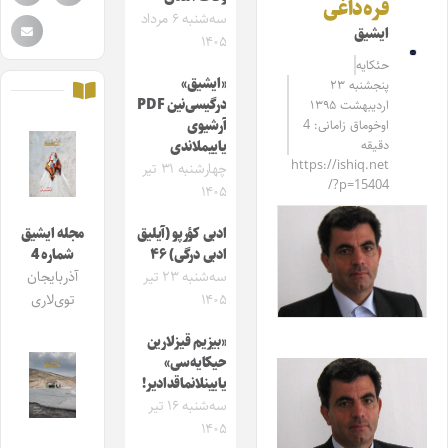
قره‌داغی
سه‌شنبه ۶ مرداد
ایشیق
۱۴۰۵
حئکایه
«ایشیق»
پنجشنبه ۲۳
درگیسی‌نین PDF
اردیبهشت ۱۳۹۵
اوخوماق زامانی: 4
آرشیوی
دقیقه
یاییملاندی
https://ishiq.net
چهارشنبه ۳۱ تیر
/?p=15404
۱۴۰۵
ادبی کؤرپو (آیلیق
مجله ایشیق
ادبی درگی) ۴۶
شماره 4
سه‌شنبه ۲۳ تیر
آذربایجان
۱۴۰۵
توی‌لاری
«بیزیم قیزلارین
حیکایه‌سی»
یایینلانماقدادیر!
سه‌شنبه ۱۶ تیر
۱۴۰۵