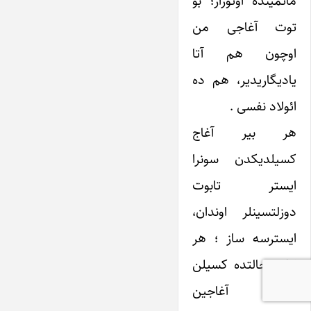
ماتمینده اوتورار؛ بو
توت آغاجی من
اوچون هم آتا
یادیگاریدیر، هم ده
ائولاد نفسی .
هر بیر آغاج
کسیلدیکدن سونرا
ایستر تابوت
دوزلتسینلر اوندان،
ایسترسه ساز ؛ هر
ایکی حالتده کسیلن
بیر آغاجین