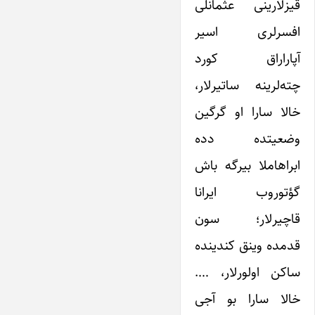
قیزلارینی عثمانلی
افسرلری اسیر
آپاراراق کورد
چته‌لرینه ساتیرلار،
خالا سارا او گرگین
وضعیتده دده
ابراهاملا بیرگه باش
گؤتوروب ایرانا
قاچیرلار؛ سون
قدمده وینق کندینده
ساکن اولورلار، ….
خالا سارا بو آجی