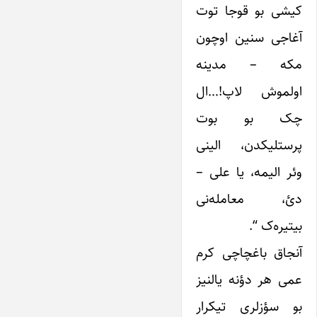
کیشی بو قوجا توت
آغاجی سنین اوچون
مکه – مدینه
اولموش لاپ!…ال
چک بو بوت
پرستلیکدن، الینی
وئر الیمه، یا علی –
دئ، معامله‌نی
بیتیره‌ک “.
آنجاق باغچاچی کرم
عمی هر دؤنه یالنیز
بو سؤزلری تیکرار