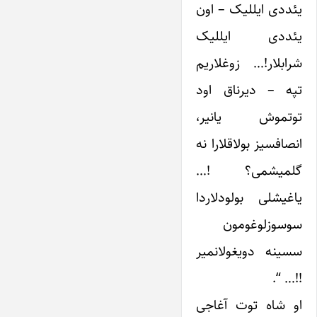
یئددی ایللیک – اون
یئددی ایللیک
شرابلار!… زوغلاریم
تپه – دیرناق اود
توتموش یانیر،
انصافسیز بولاقلارا نه
گلمیشمی؟ !…
یاغیشلی بولودلاردا
سوسوزلوغومون
سسینه دویغولانمیر
!!… “.
او شاه توت آغاجی