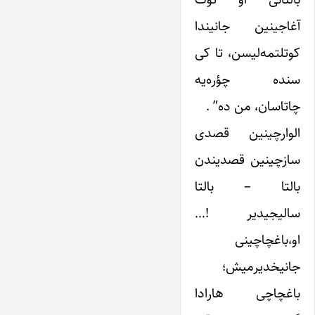
آغاجینین جانیندا
کوتلتمه‌لیسن، تا کی
سنده چؤره‌یه
چاتاسان، من ده” .
الوارچینین قصدی
سازچینین قصدیندن
بالتا – بالتا
سالیجیدیر !…
او،باغچاچینی
جانیخدیرمیش؛
باغچاچی هارادا