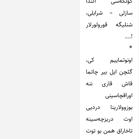
کؤلگه‌سی آلتدا
سازلی – شرابلی،
شنلیگه قورولورلار
!….
*
اونوتماییم کی،
گئچن ایل بیر چاتما
قاش قاری ننه
اوراقچاسینی
بوزوولارینا دردیی
اوت دریزچه‌سینه
تاخاراق همن بو توت