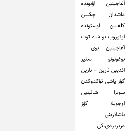
آغاجینین اؤنونده
داشدان چکیلن
کله‌یین اوستونده
اوتوروب بو شاه توت
آغاجینین بوی –
بوغونونو سئیر
ائدیبن نارین – نارین
گؤز یاشی تؤکدوکدن
سونرا شالینین
اوجویلا گؤز
یاشلارینی
دریریردی،کی