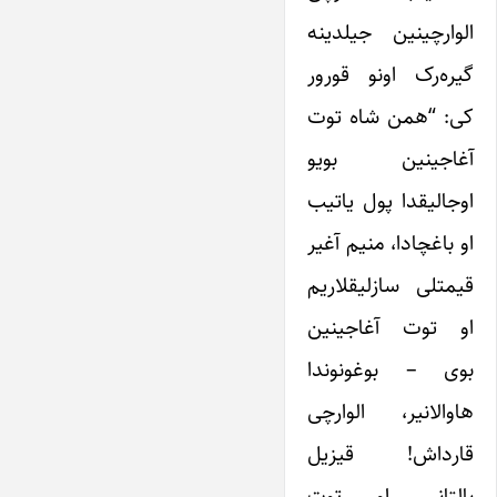
الوارچینین جیلدینه
گیره‌رک اونو قورور
کی: “همن شاه توت
آغاجینین بویو
اوجالیقدا پول یاتیب
او باغچادا، منیم آغیر
قیمتلی سازلیقلاریم
او توت آغاجینین
بوی – بوغونوندا
هاوالانیر، الوارچی
قارداش! قیزیل
بالتانی او توت