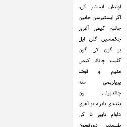
اوندان ایستیر کی،
اگر ایستیرسن جانین
جانیم کیمی آغری
چکمسین گلن ایل
بو گون کی گون
گلیب چاتانا کیمی
منیم او قوشا
پریلریمی منه
چاتدیر!…، اون
یئددی بایرام بو آغری
داوام تاپیر تا کی
طبیعتین ذووقونون