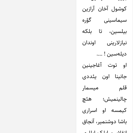
کوشول آخان آرازین
سیماسینی گؤره
بیلسین، تا بلکه
نیازلارینی اوندان
دیله‌سین ! ….
او توت آغاجینین
جانینا اون یئددی
قلم میسمار
چالینمیش؛ هئچ
کیمسه او اسراری
باشا دوشنمیر، آنجاق
انقلابین ایلک ایللری