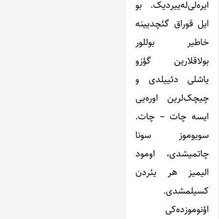
ایره‌لی‌له‌ییردیک. بو
ایل قوراق گئچدیینه
خاطیر بوللور
بولاقلارین گؤزو
یاشلی دئییلدی و
چیچک‌لرین اوره‌یی
ایسه چات – چات.
سویوموز سونا
چاتمیشدی، اومود
الیمیز هر یئردن
کسیلمشدی.
اؤنوموزده‌کی