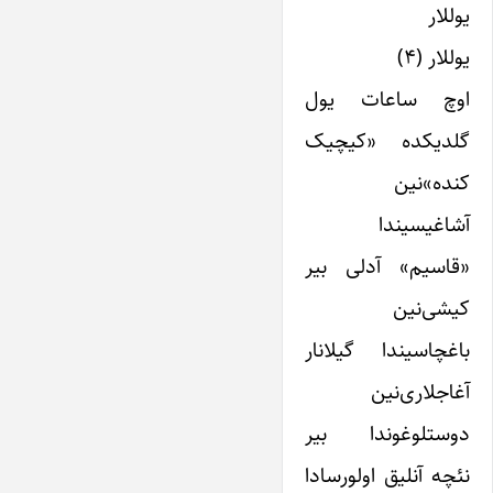
یوللار
یوللار (۴)
اوچ ساعات یول
گلدیکده «کیچیک
کنده»‌نین
آشاغیسیندا
«قاسیم» آدلی بیر
کیشی‌نین
باغچاسیندا گیلانار
آغاجلاری‌نین
دوستلوغوندا بیر
نئچه آنلیق اولورسادا