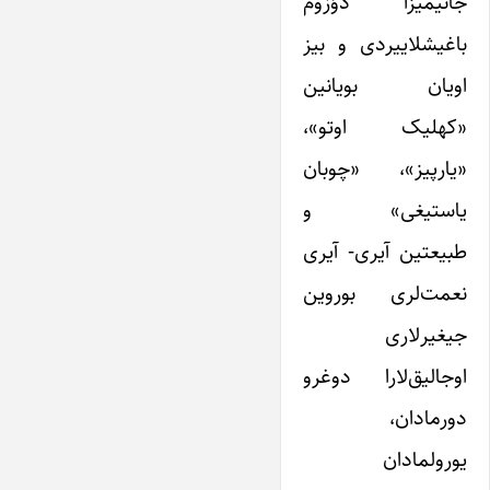
جانیمیزا دؤزوم
باغیشلاییردی و بیز
اویان بویانین
«کهلیک اوتو»،
«یارپیز»، «چوبان
یاستیغی» و
طبیعتین آیری- آیری
نعمت‌لری بوروین
جیغیرلاری
اوجالیق‌لارا دوغرو
دورمادان،
یورولمادان