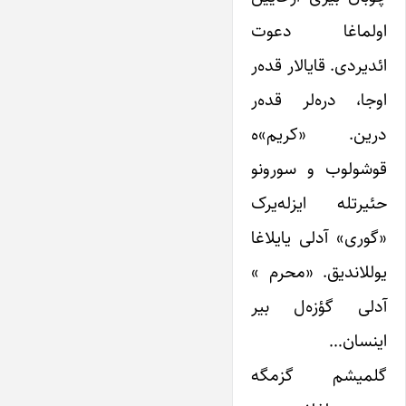
اولماغا دعوت
ائدیردی. قایالار قده‌ر
اوجا، دره‌لر قده‌ر
درین. «کریم»ه
قوشولوب و سورونو
حئیرتله ایزله‌یرک
«گوری» آدلی یایلاغا
یوللاندیق. «محرم »
آدلی گؤزه‌ل بیر
اینسان…
گلمیشم گزمگه