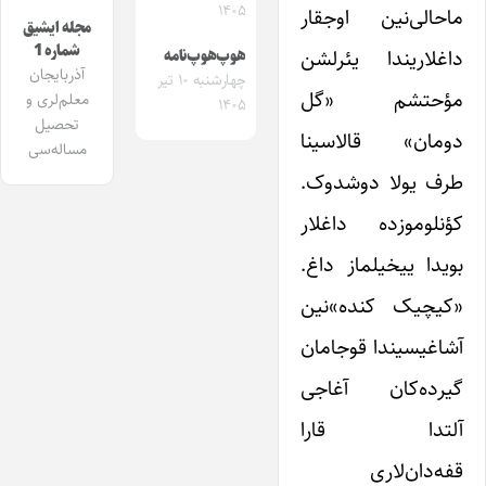
۱۴۰۵
ماحالی‌نین اوجقار
مجله ایشیق
شماره 1
داغلاریندا یئرلشن
هوپ‌هوپ‌نامه
آذربایجان
چهارشنبه ۱۰ تیر
مؤحتشم «گل
معلم‌لری و
۱۴۰۵
تحصیل
دومان» قالاسینا
مساله‌سی
طرف یولا دوشدوک.
کؤنلوموزده داغلار
بویدا ییخیلماز داغ.
«کیچیک کنده»‌نین
آشاغیسیندا قوجامان
گیرده‌کان آغاجی
آلتدا قارا
قفه‌دان‌لاری