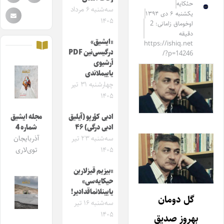
حئکایه
سه‌شنبه ۶ مرداد
یکشنبه ۶ دی ۱۳۹۴
۱۴۰۵
اوخوماق زامانی: 2
دقیقه
«ایشیق»
https://ishiq.net
درگیسی‌نین PDF
/?p=14246
آرشیوی
یاییملاندی
چهارشنبه ۳۱ تیر
۱۴۰۵
ادبی کؤرپو (آیلیق
مجله ایشیق
ادبی درگی) ۴۶
شماره 4
سه‌شنبه ۲۳ تیر
آذربایجان
۱۴۰۵
توی‌لاری
«بیزیم قیزلارین
حیکایه‌سی»
یایینلانماقدادیر!
گل دومان
سه‌شنبه ۱۶ تیر
۱۴۰۵
بهروز صدیق