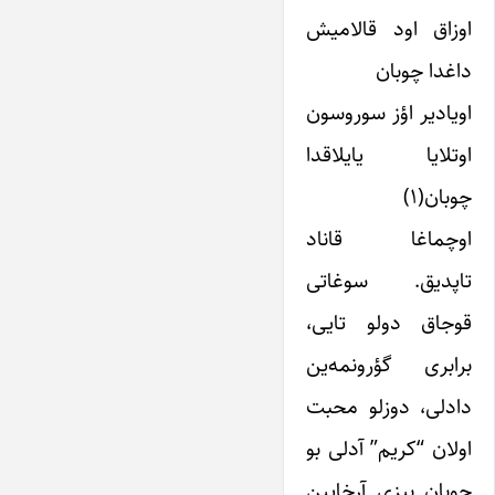
اوزاق اود قالامیش
داغدا چوبان
اویادیر اؤز سوروسون
اوتلایا یایلاقدا
چوبان(۱)
اوچماغا قاناد
تاپدیق. سوغاتی
قوجاق دولو تایی،
برابری گؤرونمه‌ین
دادلی، دوزلو محبت
اولان “کریم” آدلی بو
چوبان بیزی آرخایین