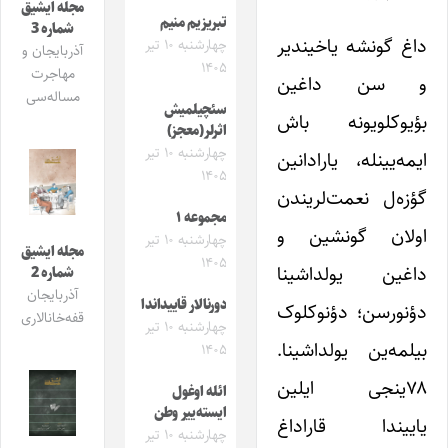
مجله ایشیق
تبریزیم منیم
شماره 3
داغ گونشه یاخیندیر
چهارشنبه ۱۰ تیر
آذربایجان و
۱۴۰۵
مهاجرت
و سن داغین
مساله‌سی
سئچیلمیش
بؤیوکلویونه باش
اثرلر(معجز)
چهارشنبه ۱۰ تیر
ایمه‌یینله، یارادانین
۱۴۰۵
گؤز‌ه‌ل نعمت‌لریندن‌
مجموعه ۱
اولان گونشین و
چهارشنبه ۱۰ تیر
مجله ایشیق
۱۴۰۵
داغین یولداشینا
شماره 2
آذربایجان
دورنالار قاییداندا
دؤنورسن؛ دؤنوکلوک
قفه‌خانالاری
چهارشنبه ۱۰ تیر
بیلمه‌ین یولداشینا.
۱۴۰۵
۷۸ینجی ایلین
ائله اوغول
ایسته‌ییر وطن
یاییندا قاراداغ
چهارشنبه ۱۰ تیر