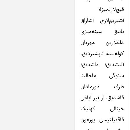
قیچ‌لاریمیزلا
آشیریم‌لاری آشاراق
یانیق سینه‌میزی
داغلارین مهربان
کوله‌یینه تاپشیردیق.
آلیشدیق؛ داشدیق؛
سئوگی ماحالینا
طرف دورمادان
قاشدیق. آرا بیر آیاغی
خینالی کهلیک
قاققیلتیسی یورغون