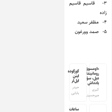
۳- قاسیم قاسیم
زاده
۴- مظفر سعید
۵- صمد وورغون
«اومسوق»
گوزگوده
رومانیندا
ایتن
دیل، سؤز،
ایل‌لر
یادداش
حیدر
کبری
بابایی
میرحسینی
ساعات