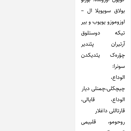
بولاق سویویلا ال –
اوزوموزو یویوب و بیر
تیکه دوستلوق
آرتیران پئندیر
چؤره‌ک یئدیکدن
سونرا:
الوداع،
چیچکلی،چمنلی دیار
الوداع، قایالی،
قارتاللی داغلار
روحومو، قلبیمی