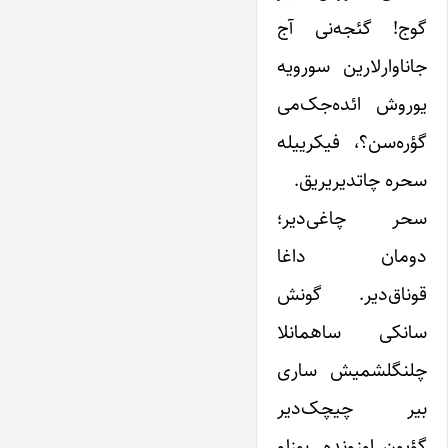
گوج! گئجه‌نی آج
جاناوارلارین سورویه
یوروش ائده‌جک‌می
گؤره‌سن؟، فیکرییله
سحره چاتدیریریق.
سحر چاغی‌دیر؛
دومان داغا
قوناق‌دیر. گونش
سانکی ساهمانلا
چلنگلشمیش ساری
بیر چیچک‌دیر
گؤیون اوزونده. بوزلو