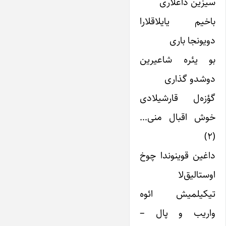
سیزین داغلاری
باخیم یایلاقلارا
دویونجا باری
بو یئره شاعیرین
دوشدو گذاری
گؤزه‌ل قارشیلادی
خوش اقبال منی…
(۲)
داغین قوینوندا چوخ
اوستالیق‌لا
تیکیلمیش ائوه
واریب و پال –