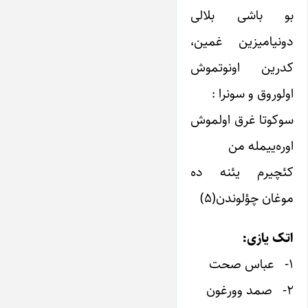
بو باشی بلالی
دونیامیزین غمین،
کدرین اونوتموش
اولوروق و سونرا :
سوکوتا غرق اولموش
اوره‌ییمله من
کئچیرم یئنه ده
موغان چؤلوندن(۵)
اتک یازی:
۱- عباس صحت
۲- صمد وورغون