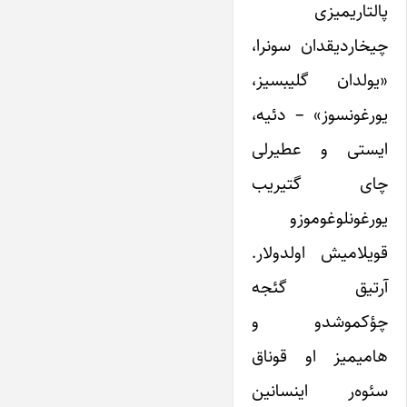
پالتاریمیزی
چیخاردیقدان سونرا،
«یولدان گلیبسیز،
یورغونسوز» – دئیه،
ایستی و عطیرلی
چای گتیریب
یورغونلوغوموزو
قویلامیش اولدولار.
آرتیق گئجه
چؤکموشدو و
هامیمیز او قوناق
سئوه‌ر اینسانین