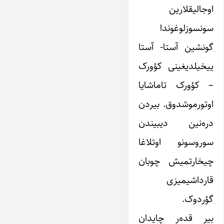
اوجالیقلارین
سونسوزلوغوندا
گونشین آستا- آستا
ییخیلدیغینی کؤورک
– کؤورک تاماشایا
اوتورموشدوق. بیردن
دره‌نین دیبیندن
سوروسونو اوتلاغا
چیخارتمیش چوبان
قارداشیمیزی
گؤردوک.
بیر قده‌ر چایدان