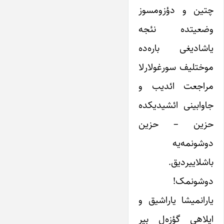
چتین و دؤزومسوز
وضعیتده نئجه
یاشادیغی باره‌ده
موختلیف سورغولارلا
مراجعت ائدیب و
جاوابینی ائشیدیکده
حزین – حزین
دوشونمه‌یه
باشلاییردیق.
دوشونمک!
یارانمیشا یاراشیق و
ایلاهی گؤزه‌ل بیر