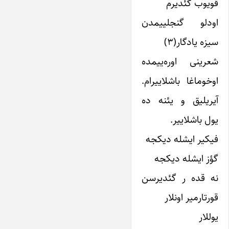
قویوب گئدیرم
اودلو گنجلییمدن
سیزه یادگار(۳)
شعرینی اوره‌ییمده
اوخوماغا باشلاییرام.
آیریلیق و یئنه ده
یول باشلاییر.
فیکیر ایشله دیکجه
گؤز ایشله دیکجه
نه قده ر گئدیرسن
قورتارمیر اونلار
یوللار