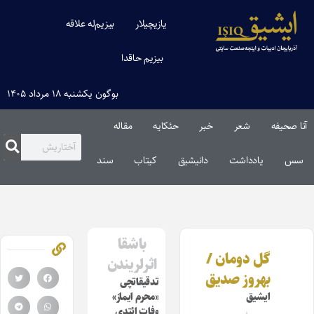
یازیچیلار
بیزیم‌له علاقه
بیزیم حاقدا
بوگون یکشنبه ۱۸ مرداد ۱۴۰۵
آنا صحیفه
شعر
خبر
حئکایه
مقاله‌
سس
یادداشت
دانیشیق
کیتاب
سند
باشقا
گل دومان /
اثرلریندن
بهروز صدیق
تدقیقاتچی
ایشیق
«محرم ایماز»
وفات ائتدی