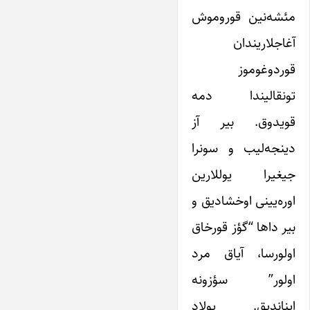
مئشه‌نین قوروموش
آغاجلاریندان
قوردوغوموز
تونقالیندا دمه
قویدوق. بیر آز
دینجه‌لیب و سونرا
جیغیرا یوللارین
اوره‌یینی اوخشادیق و
بیر داها “گؤز قورخاق
اولورسا، آیاق مرد
اولور” سؤزونه
ایناندیق. پولاد