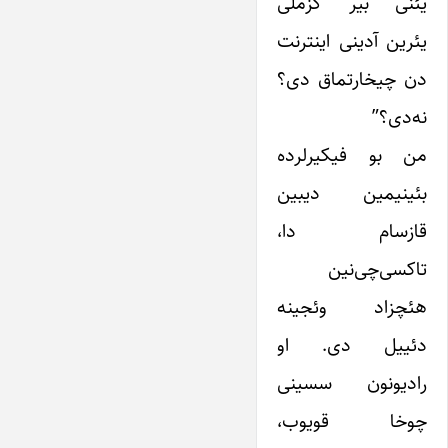
یئنی بیر گزملی
یئرین آدینی اینترنت
دن چیخارتماق دی؟
نه‌دی؟”
من بو فیکیرلرده
بئینیمین دیبین
قازسام دا،
تاکسی‌چی‌نین
هئچزاد وئجینه
دئییل دی. او
رادیونون سسینی
چوخا قویوب،