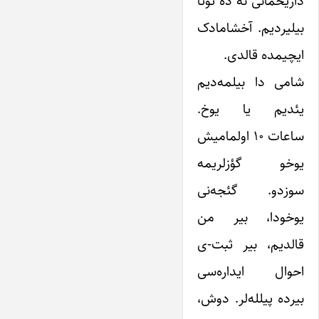
داریخمانی نه ده توتا
بیلیردیم. آخشامادک
ایچیمده قالدی.
شامی دا بیلمه‌دیم
یئدیم یا یوخ.
ساعات ۱۰ اولمامیش
یوخو گؤزلریمه
سوزدو. گئجه‌نی
یوخودا، بیر من
قالدیم، بیر ثبت-ی
احوال ایداره‌سی
بیرده پیلله‌لر. دوش،