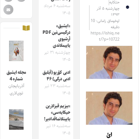
حئکایه
سه‌شنبه ۶ مرداد
چهارشنبه ۵ آذر
۱۴۰۵
۱۳۹۳
اوخوماق زامانی: 10
«ایشیق»
دقیقه
درگیسی‌نین PDF
https://ishiq.ne
آرشیوی
t/?p=10722
یاییملاندی
چهارشنبه ۳۱ تیر
۱۴۰۵
ادبی کؤرپو (آیلیق
مجله ایشیق
ادبی درگی) ۴۶
شماره 4
سه‌شنبه ۲۳ تیر
آذربایجان
۱۴۰۵
توی‌لاری
«بیزیم قیزلارین
حیکایه‌سی»
یایینلانماقدادیر!
سه‌شنبه ۱۶ تیر
۱۴۰۵
ائ