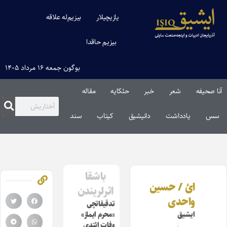
یازیچیلار
بیزیم‌له علاقه
بیزیم حاقدا
بوگون جمعه ۱۶ مرداد ۱۴۰۵
آنا صحیفه
شعر
خبر
حئکایه
مقاله‌
سس
یادداشت
دانیشیق
کیتاب
سند
باشقا
ائ / حسین
اثرلریندن
واحدی
تدقیقاتچی
ایشیق
«محرم ایماز»
وفات ائتدی