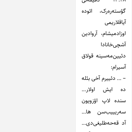
گؤسته‌ره‌رک، ائوده
آیاقلاریمی
اوزادمیشام، آروادین
آشچی‌خانادا
دئیین‌مه‌سینه قولاق
آسیرام:
– … دئییرم آخی بئله
ده ایش اولار…
سنده لاپ اؤزویون
سه‌ریییب‌سن ها…
آد قه‌حه‌طلیغی‌دی…