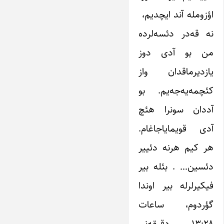
اؤزومله آند ایچدیم،
نه قه‌در دئسه‌لرده
من بو آدی دوز
یازدیرماقدان واز
کئچمه‌یه‌جه‌یم. بو
آددان سونرا هئچ
آدی قویمایاجاغام.
هر کیم هرنه دئییر
دئسین… . بئله بیر
فیکیرلرله بیر اوندا
گؤردوم، ساعات
۱۳:۲۸ دقیقه‌نی