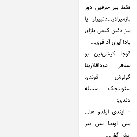
فقط بیر حرفین دوز
یازمیرلار…دئییرلر یا
بیز دئین کیمی یازاق
یادا آیری آد قوی…
قوجا کیشی‌‌نین بو
سه‌فر دوداقلارینا
گولوش قوندو.
سئوینجک سسله
دئدی:
– ایندی اولدو ها…
بس اوندا سن بیر
ایش گؤر….