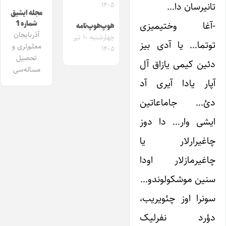
تانیرسان دا…
۱۴۰۵
مجله ایشیق
شماره 1
-آغا وختیمیزی
هوپ‌هوپ‌نامه
آذربایجان
چهارشنبه ۱۰ تیر
توتما… یا آدی بیز
معلم‌لری و
۱۴۰۵
تحصیل
دئین کیمی یازاق آل
مساله‌سی
آپار یادا آیری آد
دئ… جاماعاتین
ایشی وار… دا دوز
چاغیرارلار یا
چاغیرمازلار اودا
سنین موشکولوندو…
سونرا اوز چئویریب،
دؤرد نفرلیک