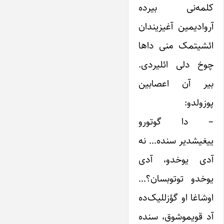
کلمه‌نی بیرده
آروادیمین آغیزیندان
ائشیتمک منی داها
چوخ دلی ائلیردی.
بیر آن اعصابین
پوزولدو:
– دا گوتورو
ییغیشدیر سنده… نه
آدی یوخدو، آدی
یوخدو توتوبسان؟…
اوشاغا او گؤزللیک‌ده
آد قویموشوق، سنده