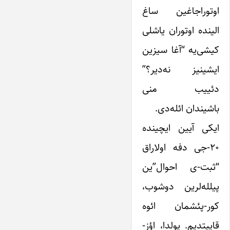
اوتوراجاغین ساغ
الینده اوتوران یاشلی
کیشی‌یه “آغا سیزین
ایشینیز نه‌دیر؟”
دئییب منی
باشیندان ائله‌دی.
ایکی آیین ایچینده
۲۰-جی دفه اولاراق
“ثبت-ی احوال”ین
پیلله‌لرین دوشوب،
کور-پئشمان ائوه
قاییتدیم. یولدا، اؤز-