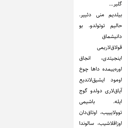
گلیر…
بیلدیم منی دئییر.
حالیم توتولدو. بو
دانیشماق
قولاق‌لاریمی
اینجیتدی، انجاق
اوره‌ییمده داها چوخ
اومود ایشیق‌لاندیع
آیاق‌لاری دولدو گوج
ایله. باشیمی
توولایییب، اوتاق‌دان
اوزاقلاشیب، سالوندا