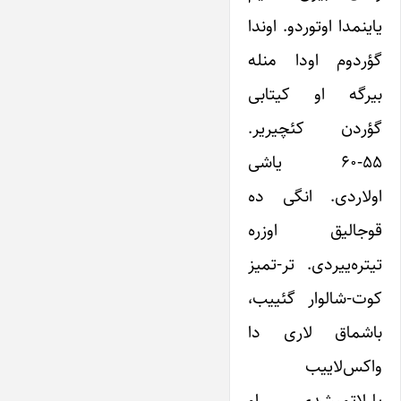
یاینمدا اوتوردو. اوندا
گؤردوم اودا منله
بیرگه او کیتابی
گؤردن کئچیریر.
۵۵-۶۰ یاشی
اولاردی. انگی ده
قوجالیق اوزره
تیتره‌ییردی. تر-تمیز
کوت-شالوار گئییب،
باشماق لاری دا
واکس‌لاییب
پارلاتمیشدی. او