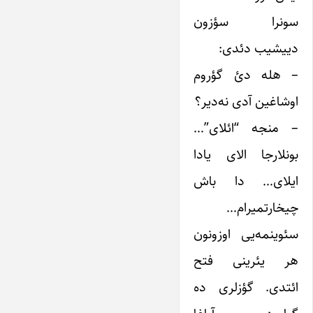
سونرا سؤزون
دییشیب دئدی:
– هله دئ گؤروم
اوشاغین آدی نه‌دیر؟
– منجه “ائلای”…
بونلارجا الای یادا
ایلای… دا باش
چیخارتمیرام…
سئوینمه‌یی اوزونون
هر یئرینی فتح
ائتدی. گؤزلری ده