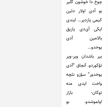
چوخ دا خوشون گلیر
بو آدی اولار دئین
کیمی یازدیر… ایندی
ایکی آی‌دی یازیق
بالامین آدی
یوخدو…
بیر باشدان ویر-ویر
تؤکوردو. آنجاق “آدی
یوخدور” سؤزو نئچه
واخت ایدی منه
توکان- بازار
اولموشدو. بو