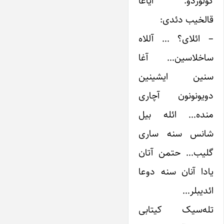
گولوردو. آیاغا
قالخیب دئدی:
– ائلای؟ … آللاه
ساخلاسین… آغا
سنین ایشینین
دویونونون آچاری
منده… ائله بیل
شانس سنه ساری
گلیب… حتمن آتان
یادا آنان سنه دوعا
ائدیبلر…
تله‌سیک کیتابی