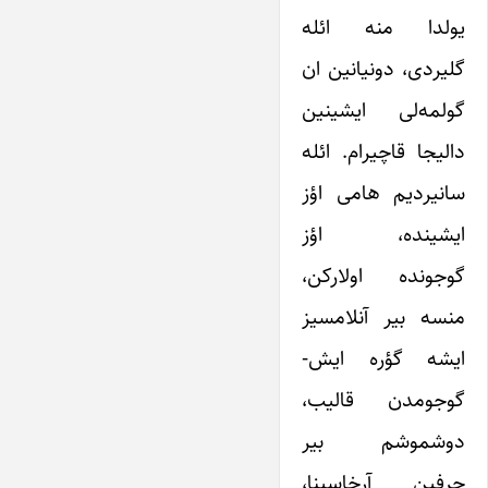
یولدا منه ائله
گلیردی، دونیانین ان
گولمه‌لی ایشینین
دالیجا قاچیرام. ائله
سانیردیم هامی اؤز
ایشینده، اؤز
گوجونده اولارکن،
منسه بیر آنلامسیز
ایشه گؤره ایش-
گوجومدن قالیب،
دوشموشم بیر
حرفین آرخاسینا،