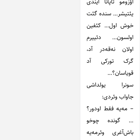
اؤزومو تاپانا ایندی
یئتیشر… سنده گئت
خوش اول… کئفین
اولسون… دئییرم
اولان نه‌قه‌در آد،
گرک تورکی آد
قویاسان؟…
سونرا یولداشی
جاواب وئردی:
– مه‌یه فقط اودور؟
… گونده چوخو
باش‌آغری وئرمه‌یه‌