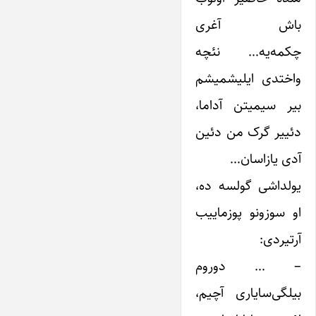
باش آغری
چکمه‌یه… نئچه
واختدی ایلیشمیشم
بیر سیمیتن آداما،
دئییر گرک من دئین
آدی یازاسان…
یولداشی گولسه ده،
او سوزونو پوزماییب
آرتیردی:
– … دوروم
بیلگی‌سایاری آچیم،