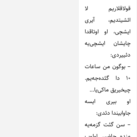
قولاقلاریم لا
ائشیتدیم، آیری
ایشچی، او اوتاقدا
چایشان ایشچی‌یه
دئییردی:
– بوگون من ساعات
۱۰ دا گئده‌جه‌یم.
چیخیریق ماکی‌یا…
او بیری ایسه
جاوابیندا دئدی:
– سن گئت گزمه‌یه
منده حاضیر اولوب