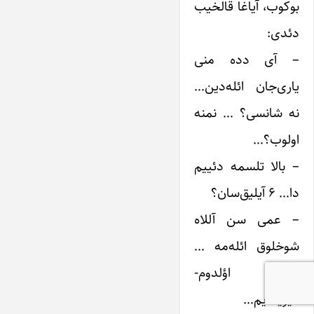
بوکوب، آیاغا قالخیب
دئدی:
– آی دده منی
یاری‌جان ائله‌دین…
نه شانسی؟ … نمنه
اولوب؟…
– بالا تلسمه دئییم
دا… ۶ آیلیق‌سان؟
– عمی سن آللاه
شوخلوق ائله‌مه …
من اؤلدوم-
دیریلدیم…