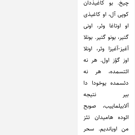
چیخ. بو کاغیذدان
کوپی آل، او کاغیذی
او اوتاغا وئر، اونی
گتیر، بونو گتیر. بونلا
آغیز-آغیزا وئر، اونلا
اوز گؤز اول. هر نه
ائتسمده، هر نه
دئسمده یوخودا دا
بیر نتیجه
آلا‌بیلماییب، صوبح
ائوده هامیدان تئز
من اویاندیم. سحر