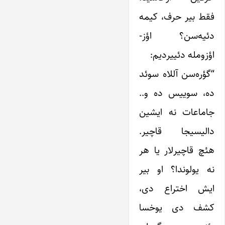
فقط بیر حرف، کیمه
دئیه‌سن؟ اؤز-
اؤزومله دئییردیم:
“گؤره‌سن آللاه سوئد
ده، سوییس ده و..
جاماعات نه ایشین
دالیسیجا قاچیر.
هئچ قاچیرلار یا هر
نه یولوندا؟ او بیر
ایش اختراع دی،
کشف دی یوخسا