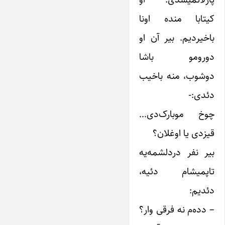
کیتابا منده اونا
باخیردیم. بیر آن او
دورومو باشا
دوشوب، منه باخیب
دئدی:-
چوخ موبارک‌دی…
قیزدی یا اوغلان؟
بیر نفر دردلشمه‌یه
تاپمیشام دئیه،
دئدیم:
– دده‌م نه فرقی وار؟