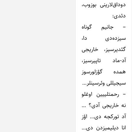
دوداق‌لارینی بوزوب،
دئدی:
– جانیم گوناه
سیزده‌دی دا،
گئدیرسیز، خاریجی
آد-ماد تاپیرسیز،
همده گؤزلورسوز
سیجیللی وئرسینلر…
– رحمتلییین اوغلو
نه خاریجی آدی؟ …
آد تورکجه دی… اؤز
انا دیلیمیزدن دی…