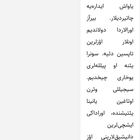
یاواش ایداره‌یه
چاتیردیلار. بیرآز
اورالاردا دولاندیم
اونلار اؤزلرین
تاپسین دئیه. سونرا
یئنه او پیلله‌لری
یوخاری چیخدیم.
سیجیللی وئرن
اوتاغین یانینا
یئتیشنده، اوراداکی
ایشچی‌لرین
دانیشیق‌لارینی اؤز