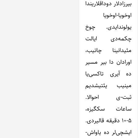
بیرزادلار دوداقلاریندا
اوخویا-اوخویا
یولوندایدی. چوخ
چکمه‌دی ایالت
مئیدانینا چاتیب،
اورادان دا بیر مسیر
ده آیری تاکسی‌یا
مینیب یئتیشدیم
ثبت-ی احوالا.
ساعات سکگیزه،
۵-۱۰ دقیقه قالیردی.
ایشچی‌لر ده یاواش-