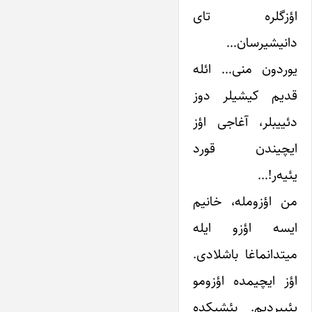
اؤزگلره تای
دانیشیرسان…
یوردون منی… ائله
قدیم کیشیلر دوز
دئییبلر، آغاجی اؤز
ایچیندن قورد
یئیه‌ر!…
من اؤزومله، خانیم
ایسه اؤزو ایله
میتدانماغا باشلادی.
اؤز ایچیمده اؤزومو
یئییردیم. بئشیکده