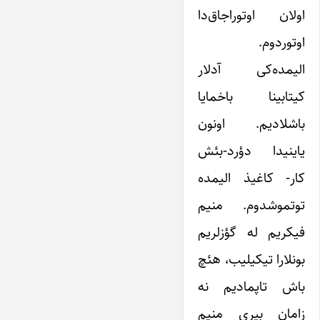
اولان اوتوراجاق‌دا
اوتوردوم.
الیمده‌کی آدلار
کیتابینا باخمایا
باشلادیم. اونون
یاینیدا دؤرد-بئش
کار- کاغیذ الیمده
توتموشدوم. منیم
فیکریم له گؤزلریم
بونلارا تیکیلیب، هئچ
باش تاپمادیم نه
زامان بیری منیم