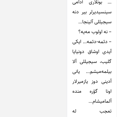
… بونلاری آدامی
سینسیدیرلر بیر دنه
سیجیللی آلینجا…
– نه اولوب مه‌یه؟
– دئمه-دئمه… ایکی
آیدی اوشاق دونیایا
گلیب، سیجیللی آلا
بیلمه‌میشم… یانی
آدینی دوز یازمیرلار
اونا گؤره منده
آلمامیشام…
تعجب له