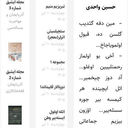
مجله ایشیق
حسین واحدی
تبریزیم منیم
شماره 3
چهارشنبه ۱۰ تیر
آذربایجان و
۱۴۰۵
مهاجرت
– مین دفه گئدیب
مساله‌سی
سئچیلمیش
گلسن ده، قبول
اثرلر(معجز)
اولمویاجاخ…
چهارشنبه ۱۰ تیر
۱۴۰۵
– آخی بو اولماز
مجموعه ۱
رحمتلییین اوغلو…
چهارشنبه ۱۰ تیر
مجله ایشیق
۱۴۰۵
آد دوز چیخمیر…
شماره 2
آذربایجان
ائل ایچینده هر
دورنالار قاییداندا
قفه‌خانالاری
چهارشنبه ۱۰ تیر
کیمسه بیر جوره
۱۴۰۵
سسله‌ییر… اؤزون
ائله اوغول
ایسته‌ییر وطن
بیزیم جماعاتی
چهارشنبه ۱۰ تیر