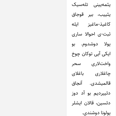
یئمه‌یینی تله‌سیک
یئییب، بیر قوجاق
کاغیذ-ماغیز ایله
ثبت-ی احوالا ساری
یولا دوشدوم. بو
ایکی آیی توکان چوخ
واخت‌لاری سحر
چاغلاری باغلای
قالمیشدی. آنجاق
دئییردیم بو آد دوز
دئسین، قالان ایشلر
یولونا دوشندی.