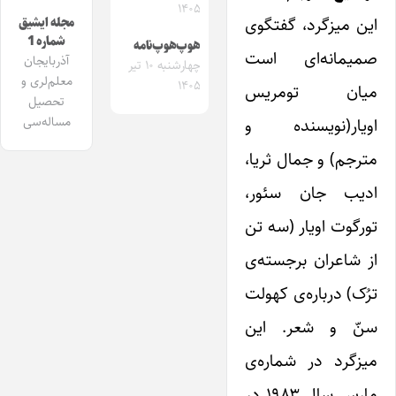
۱۴۰۵
این میزگرد، گفتگوی
مجله ایشیق
شماره 1
هوپ‌هوپ‌نامه
صمیمانه‌ای است
آذربایجان
چهارشنبه ۱۰ تیر
معلم‌لری و
۱۴۰۵
میان تومریس
تحصیل
مساله‌سی
اویار(نویسنده و
مترجم) و جمال ثریا،
ادیب جان سئور،
تورگوت اویار (سه تن
از شاعران برجسته‌ی
ترُک) درباره‌ی کهولت
سنّ و شعر. این
میزگرد در شماره‌ی
مارس سال ۱۹۸۳ در