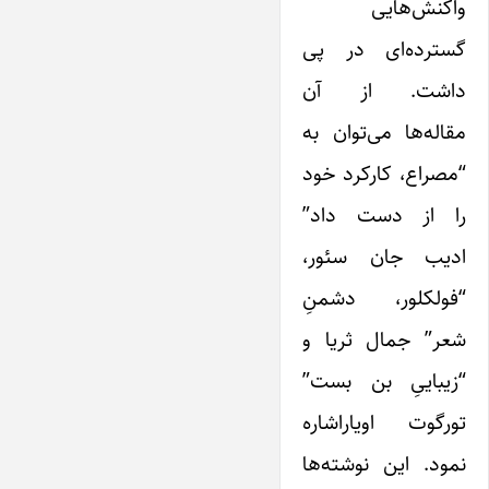
واکنش‌هایی
گسترده‌ای در پی
داشت. از آن
مقاله‌ها می‌توان به
“مصراع، کارکرد خود
را از دست داد”
ادیب جان سئور،
“فولکلور، دشمنِ
شعر” جمال ثریا و
“زیباییِ بن بست”
تورگوت اویار‌اشاره
نمود. ‌این نوشته‌ها