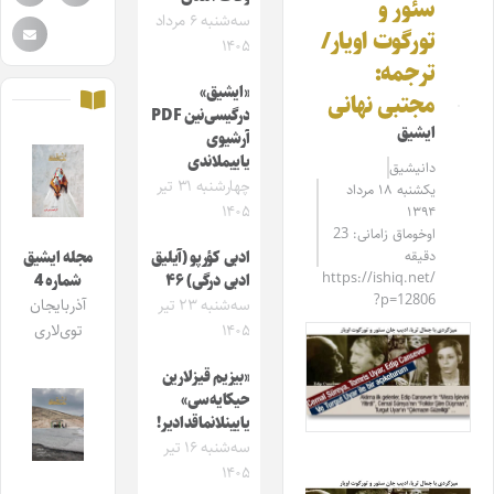
سئور و
سه‌شنبه ۶ مرداد
تورگوت اویار/
۱۴۰۵
ترجمه:
«ایشیق»
مجتبی نهانی
درگیسی‌نین PDF
ایشیق
آرشیوی
یاییملاندی
دانیشیق
چهارشنبه ۳۱ تیر
یکشنبه ۱۸ مرداد
۱۴۰۵
۱۳۹۴
اوخوماق زامانی: 23
دقیقه
ادبی کؤرپو (آیلیق
مجله ایشیق
https://ishiq.net/
ادبی درگی) ۴۶
شماره 4
?p=12806
سه‌شنبه ۲۳ تیر
آذربایجان
۱۴۰۵
توی‌لاری
«بیزیم قیزلارین
حیکایه‌سی»
یایینلانماقدادیر!
سه‌شنبه ۱۶ تیر
۱۴۰۵