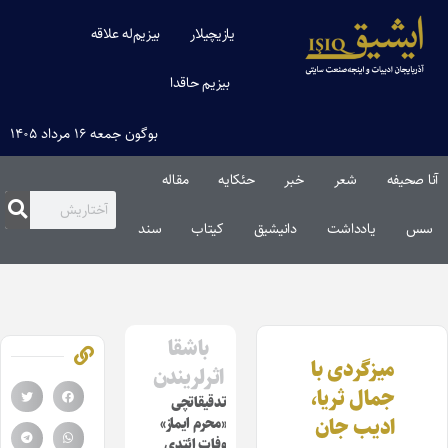
یازیچیلار
بیزیم‌له علاقه
بیزیم حاقدا
بوگون جمعه ۱۶ مرداد ۱۴۰۵
آنا صحیفه
شعر
خبر
حئکایه
مقاله‌
سس
یادداشت
دانیشیق
کیتاب
سند
باشقا
میزگردی با
اثرلریندن
جمال ثریا،
تدقیقاتچی
ادیب جان
«محرم ایماز»
وفات ائتدی