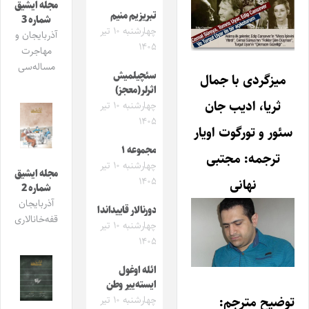
مجله ایشیق
تبریزیم منیم
شماره 3
چهارشنبه ۱۰ تیر
آذربایجان و
۱۴۰۵
مهاجرت
مساله‌سی
سئچیلمیش
میزگردی با جمال
اثرلر(معجز)
ثریا، ادیب جان
چهارشنبه ۱۰ تیر
۱۴۰۵
سئور و تورگوت اویار
مجموعه ۱
ترجمه: مجتبی
چهارشنبه ۱۰ تیر
مجله ایشیق
۱۴۰۵
نهانی
شماره 2
آذربایجان
دورنالار قاییداندا
قفه‌خانالاری
چهارشنبه ۱۰ تیر
۱۴۰۵
ائله اوغول
ایسته‌ییر وطن
توضیح مترجم:
چهارشنبه ۱۰ تیر