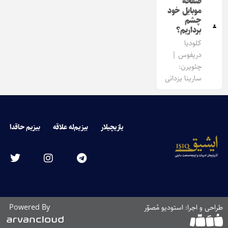
صفحه
موبایل خود
چشم
برداریم؟
کلودیا
دریفوس |
چئویرن:
سارینا یزدانی
یازیچیلار
بیزیم‌له علاقه
بیزیم حاقدا
طراحی و اجرا: استودیو مُصوّر
Powered By