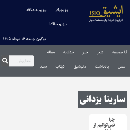
یازیچیلار
بیزیم‌له علاقه
بیزیم حاقدا
بوگون جمعه ۱۶ مرداد ۱۴۰۵
آنا صحیفه
شعر
خبر
حئکایه
مقاله‌
سس
یادداشت
دانیشیق
کیتاب
سند
سارینا یزدانی
چرا
نمی‌توانیم از