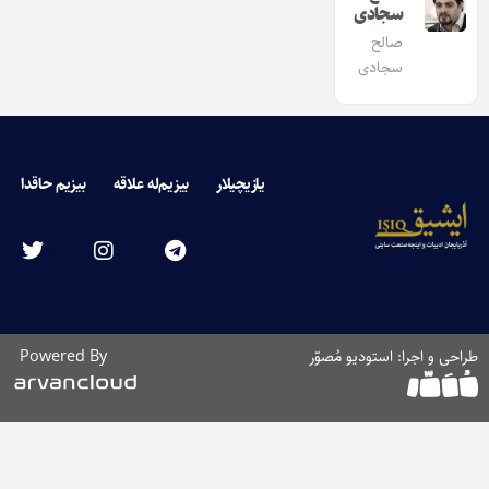
سجادی
صالح
سجادی
یازیچیلار
بیزیم‌له علاقه
بیزیم حاقدا
طراحی و اجرا: استودیو مُصوّر
Powered By