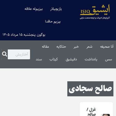
یازیچیلار
بیزیم‌له علاقه
بیزیم حاقدا
بوگون پنجشنبه ۱۵ مرداد ۱۴۰۵
آنا صحیفه
شعر
خبر
حئکایه
مقاله‌
سس
یادداشت
دانیشیق
کیتاب
سند
صالح سجادی
غزل /
صالح