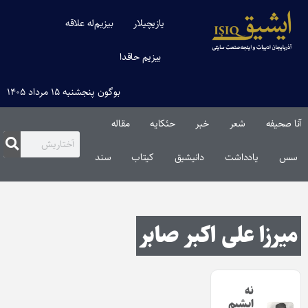
یازیچیلار
بیزیم‌له علاقه
بیزیم حاقدا
بوگون پنجشنبه ۱۵ مرداد ۱۴۰۵
آنا صحیفه
شعر
خبر
حئکایه
مقاله‌
سس
یادداشت
دانیشیق
کیتاب
سند
میرزا علی اکبر صابر
نه
ایشیم