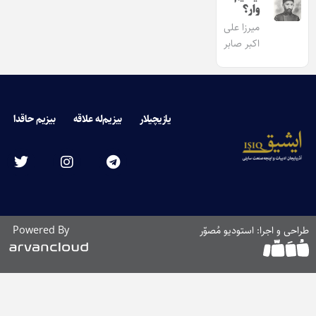
وار؟
میرزا علی
اکبر صابر
یازیچیلار
بیزیم‌له علاقه
بیزیم حاقدا
طراحی و اجرا: استودیو مُصوّر
Powered By