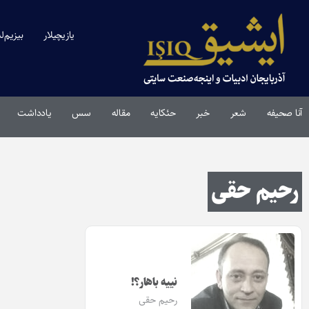
یازیچیلار
بیزیم‌ل
آنا صحیفه
شعر
خبر
حئکایه
مقاله‌
سس
یادداشت
رحیم حقی
نییه باهار؟!
رحیم حقی