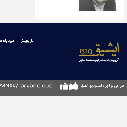
یازیچیلار
بیزیم‌له ع
طراحی و اجرا: استودیو مُصوّر
wered By