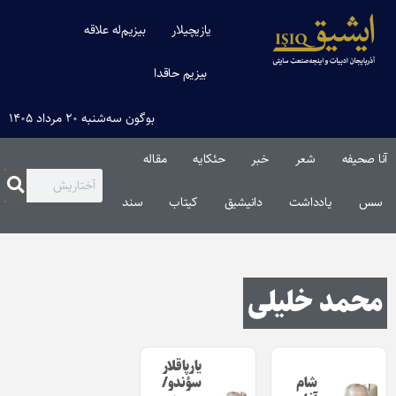
یازیچیلار
بیزیم‌له علاقه
بیزیم حاقدا
بوگون سه‌شنبه ۲۰ مرداد ۱۴۰۵
آنا صحیفه
شعر
خبر
حئکایه
مقاله‌
سس
یادداشت
دانیشیق
کیتاب
سند
محمد خلیلی
یارپاقلار
شام
سؤندو/