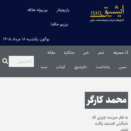
یازیچیلار
بیزیم‌له علاقه
بیزیم حاقدا
بوگون یکشنبه ۱۸ مرداد ۱۴۰۵
آنا صحیفه
شعر
خبر
حئکایه
مقاله‌
سس
یادداشت
دانیشیق
کیتاب
سند
محمد کارگر
به نظر میرسد چیزی که
دنبالش هستید یافت
نشد.