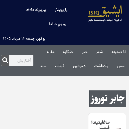
یازیچیلار
بیزیم‌له علاقه
بیزیم حاقدا
بوگون جمعه ۱۶ مرداد ۱۴۰۵
آنا صحیفه
شعر
خبر
حئکایه
مقاله‌
سس
یادداشت
دانیشیق
کیتاب
سند
جابر نوروز
ساغلیغیندا
قیمت