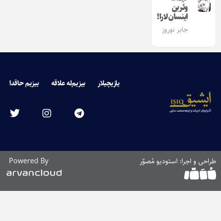
وئرین
اینسان‌لارا!
جابر نوروز
یازیچیلار
بیزیم‌له علاقه
بیزیم حاقدا
طراحی و اجرا: استودیو مُصوّر
Powered By