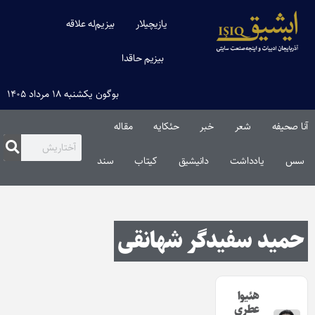
یازیچیلار
بیزیم‌له علاقه
بیزیم حاقدا
بوگون یکشنبه ۱۸ مرداد ۱۴۰۵
آنا صحیفه
شعر
خبر
حئکایه
مقاله‌
سس
یادداشت
دانیشیق
کیتاب
سند
حمید سفیدگر شهانقی
هئیوا
عطری