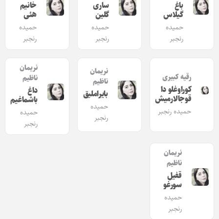
باغ
ساری
خانیم
گیلاس
گلین
هئی
حمیده
حمیده
حمیده
رنجبر
رنجبر
رنجبر
نریمان
نریمان
رقیه کبیری
ناظیم
ناظیم
کوراوغلو دا
داغ
بایرا‎ملیق
قوجالارمیش
باشماغیم
حمیده
حمیده رنجبر
حمیده
رنجبر
رنجبر
نریمان
ناظیم
قفیل
سورغو
حمیده
رنجبر