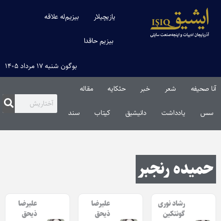
یازیچیلار
بیزیم‌له علاقه
بیزیم حاقدا
بوگون شنبه ۱۷ مرداد ۱۴۰۵
آنا صحیفه
شعر
خبر
حئکایه
مقاله‌
سس
یادداشت
دانیشیق
کیتاب
سند
حمیده رنجبر
رشاد نوری
علیرضا
علیرضا
گونتکین
ذیحق
ذیحق