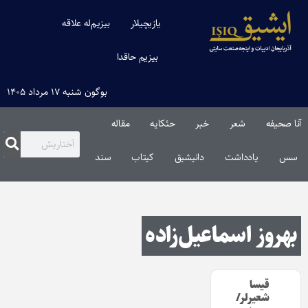
یازیچیلار
بیزیم‌له علاقه
بیزیم حاقدا
بوگون شنبه ۱۷ مرداد ۱۴۰۵
آنا صحیفه
شعر
خبر
حئکایه
مقاله‌
سس
یادداشت
دانیشیق
کیتاب
سند
بهروز اسماعیل‌زاده
قیسا
شعیرلر/