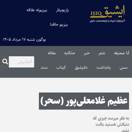
یازیچیلار
بیزیم‌له علاقه
بیزیم حاقدا
بوگون شنبه ۱۷ مرداد ۱۴۰۵
آنا صحیفه
شعر
خبر
حئکایه
مقاله‌
سس
یادداشت
دانیشیق
کیتاب
سند
عظیم غلامعلی‌پور (سحر)
به نظر میرسد چیزی که
دنبالش هستید یافت
نشد.