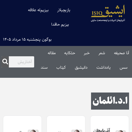
یازیچیلار
بیزیم‌له علاقه
بیزیم حاقدا
بوگون پنجشنبه ۱۵ مرداد ۱۴۰۵
آنا صحیفه
شعر
خبر
حئکایه
مقاله‌
سس
یادداشت
دانیشیق
کیتاب
سند
ا.د.ائلمان
آذربایجان