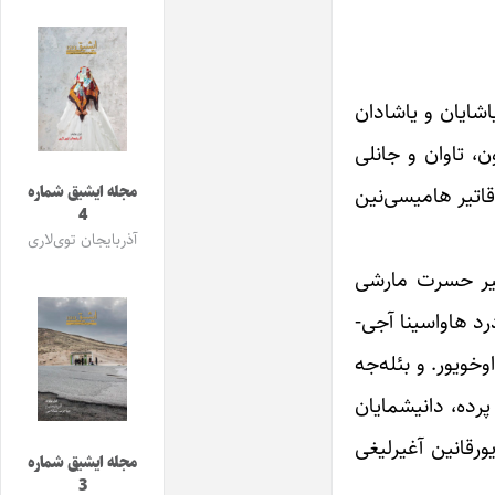
اشایان و یاشادان
ون، تاوان و جانلی
 قاتیر هامیسی‌نین
مجله ایشیق شماره
4
آذربایجان توی‌لاری
 بیر حسرت مارشی
د هاواسینا آجی‌-
اوخویور. و بئله‌جه
پرده، دانیشمایان
ورقانین آغیرلیغی
مجله ایشیق شماره
3