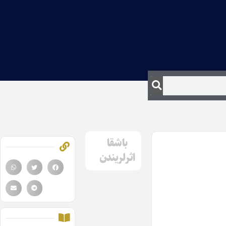
باشقا
اثرلریندن