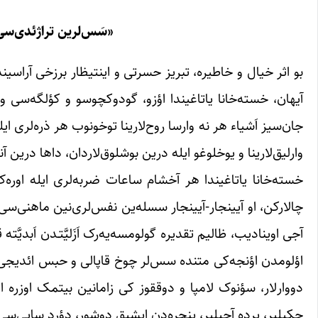
«سَس‌لرین تراژئدی‌سی 
بو اثر خیال و خاطیره، تبریز حسرتی و اینتیظار برزخی آراسی
آیهان، خسته‌خانا یاتاغیندا ‌اؤزو، گودوکچوسو و کؤلگه‌سی و اط
جان‌سیز اَشیاء هر نه وارسا روح‌لارینا توخونوب هر ذره‌لری ای
وارلیق‌لارینا و یوخلوغو ایله درین بوشلوق‌‌لاردان، داها درین آن
خسته‌خانا یاتاغیندا هر آخشام ساعات ضربه‌لری ایله اوره
چالارکن، او آیینجار-آیینجار سسله‌ین نفس‌لری‌نین ماهنی‌سی ا
آجی اوینادیب، ظالیم تقدیره گولومسه‌یه‌رک اَزَلیَّتـدن اَبدیَّ
اؤلومدن اؤنجه‌کی متنده سس‌لر چوخ قاپالی و حبس ائدیجی فورما
دووارلار، سؤنوک لامپا و دوققوز کی زامانین بیتمک اوزره او
چکیلیر، پرده آچیلیر، پنجره‌دن ایشیق دوشور، دؤرد سایی‌سی، 