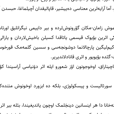
آما آرایه‌لرین معناسی ده‌ییشیر، قاپالیقدان آچیلماغا، حبسدن آز
لموش زامان-مکان گؤرونوش‌لرده و بیر داییمی نیگرانلیق اورتا
کی اثرین بؤیوک قیسمی یاتاقدا کسیلن باخیش‌لاردان و یارالی
ی، کیم‌لیگین پارچالانما دوشونجه‌سی و سسین گلمه‌مک قورخوس
گئده بؤیویور و اثری قانادلاندیریر.
یناراق، اوخوجونون اؤز شعورو ایله اثر دۆنیاسی آراسیندا کؤ
 سورئالیست و پیسکولوژی، بلکه ده ابزورد اوخونوش متنده‌کی
ه‌خانا دا هر اینسانین دینجَلمک اوچون یاتدیغیندا، بئله بیر اث