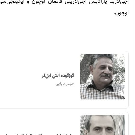
آجی‌لارینا یارادیش آجی‌لارینی قاتماق اوچون و ایکینجی‌
اوچون.
گوزگوده ایتن ایل‌لر
حیدر بابایی