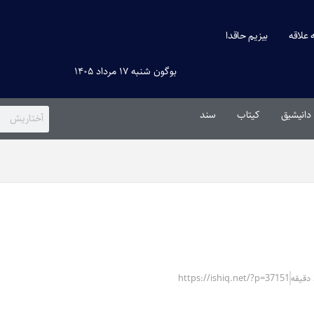
ه علاقه
بیزیم حاقدا
بوگون شنبه ۱۷ مرداد ۱۴۰۵
دانیشیق
کیتاب
سند
https://ishiq.net/?p=37151