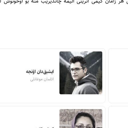
سی هر زامان کیمی اثرینی الیمه چاتدیریب منه بو اوخونوش ل
ایشیق‌دان اؤنجه
ائلمان موغانلی