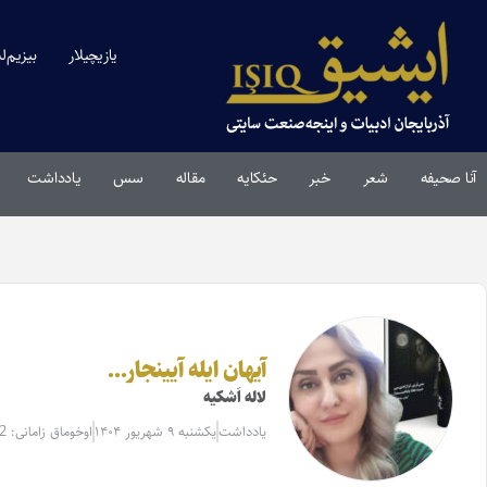
یازیچیلار
بیزیم‌ل
آنا صحیفه
شعر
خبر
حئکایه
مقاله‌
سس
یادداشت
آیهان ایله آیینجار…
لاله اَشکیه
یادداشت
یکشنبه ۹ شهریور ۱۴۰۴
اوخوماق زامانی: 2 دقیقه