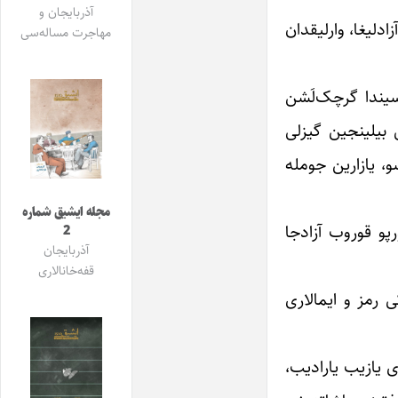
آذربایجان و
ادلیغا، وارلیقدان
مهاجرت مساله‌سی
سیندا گرچک‌لَشن
 بیلینجین گیزلی
و، یازارین جومله
مجله ایشیق شماره
رپو قوروب آزادجا
2
آذربایجان
قفه‌خانالاری
 رمز و ایمالاری
ری یازیب یارادیب،