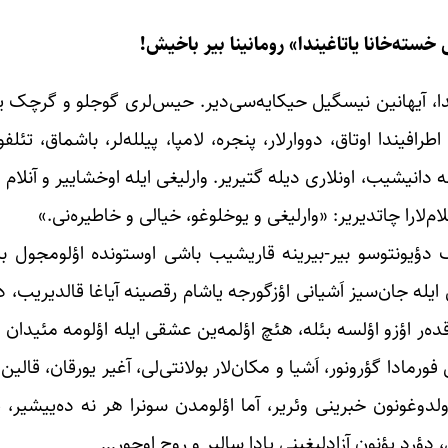
خسته‌خانا یاتاغیندا» رومانینا بیر باخیش!
ندا، آیهانین نیسگیل حیکایه‌سی‌دیر. حیس‌لری ‌گوجلو و گرچک ی
رافیندا اوتاق، دووارلار، پنجره، لامپا، پیلله‌لر، باشماق، تئلف
له دانیشیب، اونلاری دیله گتیریر. وارلیغی ایله اوخشاییر و آنلام
لام‌لارا چاتدیریر: «وارلیغی و یوخلوغو، خیالی و خاطیره‌نی.»
‌ک دؤیونتوسو بیر-بیرینه قاریشیب باشی اوستونده اؤلومجول
یله جان‌سیز اَشیانی اؤزگورجه یاشام رقصینه آیاغا قالدیریب، در
ته قده‌ر ‌اؤزو اؤلسه بئله، هئچ اؤلمه‌ین عشقی ایله اؤلومه مئیدان 
دا گؤرونور، اَشیا و مکان‌لار بولانتی‌لی، آغیر یورقان، قالین 
لدوغونون خبرینی وئریر‌، آما اؤلومدن سونرا هر نه ده‌ییشیر، ی
دؤرد یؤنون آزادلیغینی یادا سالیر و روح اوچور…