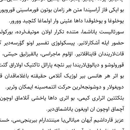
بو ایکی فاز آراسیندا متن هر زامان بوتون فورماسینی قورویور، 
یوخلوغا و یوخلوقدا داها عئینی وار اولماغا کئچید وورور.
سورئالیست یاناشما، متنده تکرار اولان موتیف‌لرده، بورکو
حضور ایله آشکارلانیر. پیسکولوژی تفسیر اونو گؤرسه‌دیر 
قات‌لاریندان قایناقلانیر. اؤلوم ماجراسی، یالقیزلیق حیسّ
قورولوشو و دیالوق‌لاریندا بیر نئچه پارالل تاکتیک اولاراق گئت-
بو اثر هر هانسی بیر لوژیک آنلامی حقیقته باغلاماقدان قاچ
دویغولار و دوشونجه‌لرین حرکت ائتمه‌سینه ایمکان وئریر.
بئکئتین اثرلری کیمی، بو اثری داها یاخشی آنلاماق اوچون
آچماق اوچون ان اویغون یاناشماق‌دیر.
عزیز قارداشیم آیهان میانالی‌یـا میننتدارام بیرینجی‌سی، خست