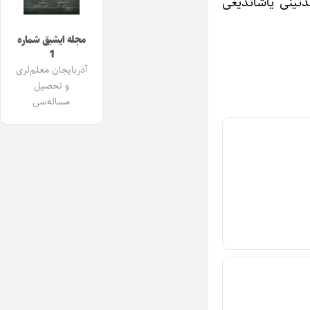
ذتینی یاشاتدیغی
مجله ایشیق شماره
1
آذربایجان معلم‌لری
و تحصیل
مساله‌سی